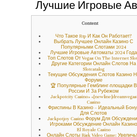
Лучшие Игровые Ав
Content
Что Такое Rtp И Как Он Работает?
Выбрать Лучшее Онлайн Казино С
Популярными Слотами 2024
Лучшие Игровые Автоматы 2024 Года
Топ Слотов От Vegas On The Internet Slo
Другие Категории Онлайн Слотов На
Slotcatalog
Текущие Обсуждения Слотов Казино Н
Форуме
🏆 Популярные Гемблинг-площадки В
России И За Рубежом
Jackpotcity Casino» «[newline]dreamvegas
Casino
Фриспины В Казино – Идеальный Бону
Для Слотов
Jackpotjoy Casino Форум Для Обсужден
Игроками Обсуждение Онлайн Казин
El Royale Casino
Онлайн Слоты Risk Video Game: Увеличь