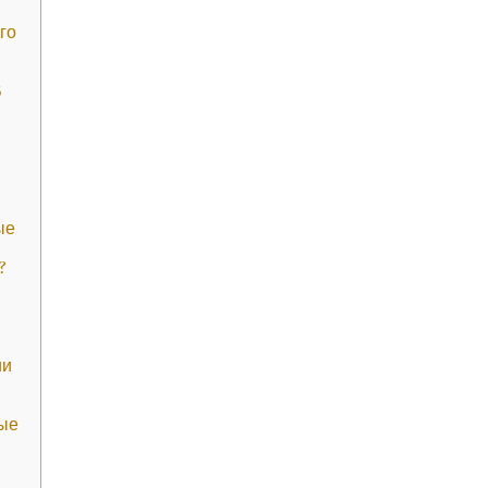
го
В
ые
?
ии
ые