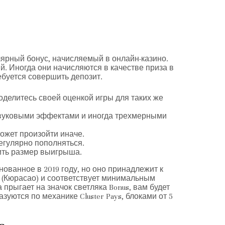
улярный бонус, начисляемый в онлайн-казино.
. Иногда они начисляются в качестве приза в
ебуется совершить депозит.
оделитесь своей оценкой игры для таких же
 звуковыми эффектами и иногда трехмерными
может произойти иначе.
егулярно пополняться.
ить размер выигрыша.
снованное в 2019 году, но оно принадлежит к
о (Кюрасао) и соответствует минимальным
прыгает на значок светляка Bonus, вам будет
уются по механике Cluster Pays, блоками от 5