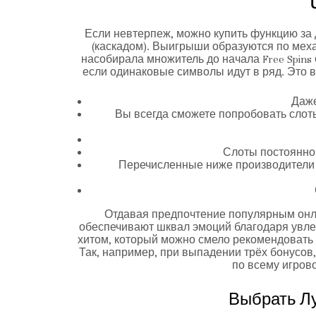
Если невтерпеж, можно купить функцию за д
(каскадом). Выигрыши образуются по механи
насобирала множитель до начала Free Spins 
если одинаковые символы идут в ряд. Это 
Даже
Вы всегда сможете попробовать слоты,
Слоты постоянно 
Перечисленные ниже производители 
Отдавая предпочтение популярным онла
обеспечивают шквал эмоций благодаря увле
хитом, который можно смело рекомендовать ка
Так, например, при выпадении трёх бонусов,
по всему игров
Выбрать Л