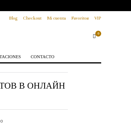
Blog
Checkout
Mi cuenta
Favoritos
VIP
0
TACIONES
CONTACTO
ТОВ В ОНЛАЙН
но