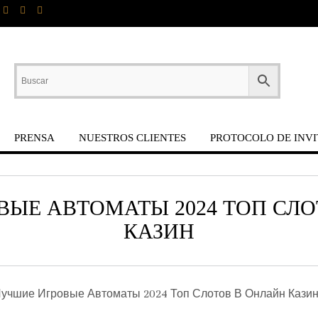
PRENSA
NUESTROS CLIENTES
PROTOCOLO DE INVI
ВЫЕ АВТОМАТЫ 2024 ТОП СЛО
КАЗИН
учшие Игровые Автоматы 2024 Топ Слотов В Онлайн Кази