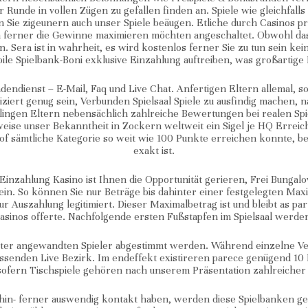
unde in vollen Zügen zu gefallen finden an. Spiele wie gleichfalls
en Sie zigeunern auch unser Spiele beäugen. Etliche durch Casinos p
n ferner die Gewinne maximieren möchten angeschaltet. Obwohl das
en. Sera ist in wahrheit, es wird kostenlos ferner Sie zu tun sein 
le Spielbank-Boni exklusive Einzahlung auftreiben, was großartige N
ndendienst – E-Mail, Faq und Live Chat. Anfertigen Eltern allemal, 
ziert genug sein, Verbunden Spielsaal Spiele zu ausfindig machen,
ngen Eltern nebensächlich zahlreiche Bewertungen bei realen Spie
eise unser Bekanntheit in Zockern weltweit ein Sigel je HQ Erreic
 of sämtliche Kategorie so weit wie 100 Punkte erreichen konnte, b
exakt ist.
Einzahlung Kasino ist Ihnen die Opportunität gerieren, Frei Bungalo
 sein. So können Sie nur Beträge bis dahinter einer festgelegten 
 Auszahlung legitimiert. Dieser Maximalbetrag ist und bleibt as pa
Casinos offerte. Nachfolgende ersten Fußstapfen im Spielsaal wer
unter angewandten Spieler abgestimmt werden. Während einzelne Ve
assenden Live Bezirk. Im endeffekt existireren parece genügend 10
sofern Tischspiele gehören nach unserem Präsentation zahlreicher
in- ferner auswendig kontakt haben, werden diese Spielbanken ge