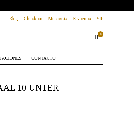
Blog
Checkout
Mi cuenta
Favoritos
VIP
0
TACIONES
CONTACTO
AAL 10 UNTER