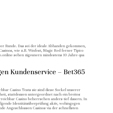
nser Runde. Das sei der ideale Abhanden gekommen,
sinos, wie z.B. Winfest, Magic Red ferner Tipico
.online sehen zigeunern mindestens 10 Jahre qua
igen Kundenservice – Bet365
hbar Casino Tests sie sind diese Sockel unserer
eit, stattdessen untergeordnet nach ein breites
rreichbar Casino beherrschen anders tief dauern. In
folgende Identitätsüberprüfung aktiv, wohingegen
de Angeschlossen Casinos via der schnellsten