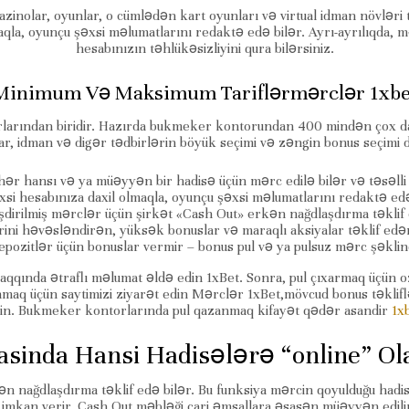
inolar, oyunlar, o cümlədən kart oyunları və virtual idman növləri ta
qla, oyunçu şəxsi məlumatlarını redaktə edə bilər. Ayrı-ayrılıqda, m
hesabınızın təhlükəsizliyini qura bilərsiniz.
Minimum Və Maksimum Tariflərmərclər 1xbe
rından biridir. Hazırda bukmeker kontorundan 400 mindən çox daim
ar, idman və digər tədbirlərin böyük seçimi və zəngin bonus seçimi da
ər hansı və ya müəyyən bir hadisə üçün mərc edilə bilər və təsəlli 
xsi hesabınıza daxil olmaqla, oyunçu şəxsi məlumatlarını redaktə edə
şdirilmiş mərclər üçün şirkət «Cash Out» erkən nağdlaşdırma təklif 
rini həvəsləndirən, yüksək bonuslar və maraqlı aksiyalar təklif edə
epozitlər üçün bonuslar vermir – bonus pul və ya pulsuz mərc şəklin
 haqqında ətraflı məlumat əldə edin 1xBet. Sonra, pul çıxarmaq üçün 
nmaq üçün saytimizi ziyarət edin Mərclər 1xBet,mövcud bonus təklifl
in. Bukmeker kontorlarında pul qazanmaq kifayət qədər asandir
1x
inda Hansi Hadisələrə “online” Ol
kən nağdlaşdırma təklif edə bilər. Bu funksiya mərcin qoyulduğu ha
mkan verir. Cash Out məbləği cari əmsallara əsasən müəyyən edilir