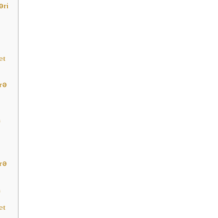
əri
et
rə
n
rə
n
et