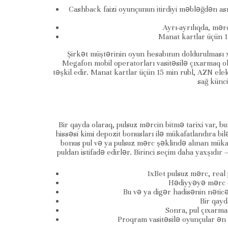
Cashback faizi oyunçunun itirdiyi məbləğdən ası
Ayrı-ayrılıqda, mər
Manat kartlar üçün 1
Şirkət müştərinin oyun hesabının doldurulması x
Megafon mobil operatorları vasitəsilə çıxarmaq 
təşkil edir. Manat kartlar üçün 15 min rubl, AZN ele
sağ künc
Bir qayda olaraq, pulsuz mərcin bitmə tarixi var,
hissəsi kimi depozit bonusları ilə mükafatlandıra b
bonus pul və ya pulsuz mərc şəklində alınan müka
puldan istifadə edirlər. Birinci seçim daha yaxşıdı
1xBet pulsuz mərc, real
Hədiyyəyə mərc 
Bu və ya digər hadisənin nəticə
Bir qayd
Sonra, pul çıxarma
Proqram vasitəsilə oyunçular ən 