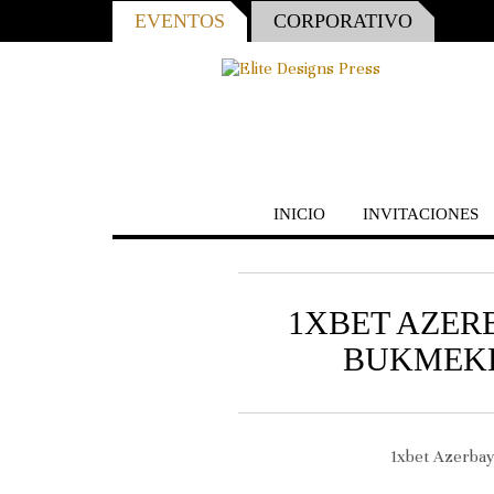
EVENTOS
CORPORATIVO
INICIO
INVITACIONES
1XBET AZER
BUKMEKE
1xbet Azerbay