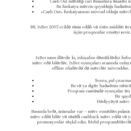
Cash Out məbləği cari əmsallara əsasən mü
Bu funksiya mərcin qoyulduğu hadisən
«Cash Out» funksiyasının mövcud olduğu mərc
BK 1xBet 2007-ci ildə təsis edilib və ötən müddət ə
üçün proqnozlar etməyi sevir. Ö
1xBet uzun illərdir ki, inkişafını dəstəklədiyi f
mərc edə bilərlər. 1xBet oyunçuları arasında onla
offline ofislərdə də mərclər mövcuddur. 
Sonra, pul çıxarma
Bu və ya digər hadisənin nəticə
Proqram vasitəsilə oyunçular ən 
Bir qayd
Hədiyyəyə mərc 
Bununla belə, istisnalar var – mərc etmədən pulsuz
mərc edilə bilər və təsəlli cashback mərc edilə və y
promosyonlar təşkil edin. Mobil proqramMərclər 1