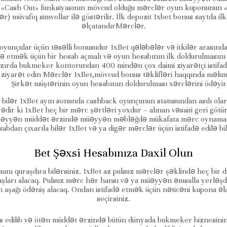
ır. «Cash Out» funksiyasının mövcud olduğu mərclər oyun kuponunu
 müvafiq simvollar ilə göstərilir. İlk depozit 1xbet bonus saytda il
əlçatandırMərclər.
yunçular üçün təsəlli bonusudur 1xBet qələbələr və itkilər arasında
ə etmək üçün bir hesab açmalı və oyun hesabının ilk doldurulmasını 
zırda bukmeker kontorundan 400 mindən çox daimi ziyarətçi istifad
ziyarət edin Mərclər 1xBet,mövcud bonus təklifləri haqqında məluma
Şirkət müştərinin oyun hesabının doldurulması xərclərini ödəyir
a bilər 1xBet ayın sonunda cashback oyunçunun statusundan asılı olar
yədir ki 1xBet heç bir mərc şərtləri yoxdur – alınan vəsaiti geri göt
üəyyən müddət ərzində müəyyən məbləğdə mükafata mərc oynamalıs
sabdan çıxarıla bilər 1xBet və ya digər mərclər üçün istifadə edilə bil
Bet Şəxsi Hesabınıza Daxil Olun
ını quraşdıra bilərsiniz. 1xBet az pulsuz mərclər şəklində heç bir 
uşları alacaq. Pulsuz mərc hər hansı və ya müəyyən əmsalla yerləşdi
 aşağı ödəniş alacaq. Ondan istifadə etmək üçün nəticəni kupona əla
seçirsiniz.
is edilib və ötən müddət ərzində bütün dünyada bukmeker biznesinin l