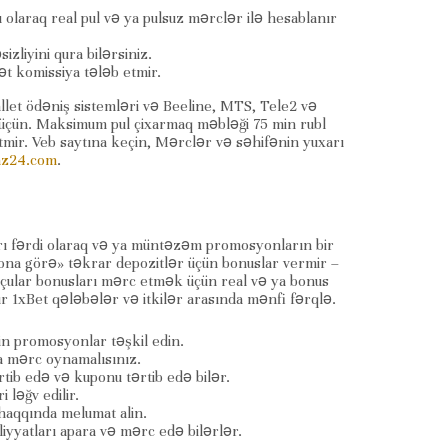
 olaraq real pul və ya pulsuz mərclər ilə hesablanır
zliyini qura bilərsiniz.
ət komissiya tələb etmir.
llet ödəniş sistemləri və Beeline, MTS, Tele2 və
 üçün. Maksimum pul çixarmaq məbləği 75 min rubl
etmir. Veb saytına keçin, Mərclər və səhifənin yuxarı
-az24.com
.
arı fərdi olaraq və ya müntəzəm promosyonların bir
z ona görə» təkrar depozitlər üçün bonuslar vermir –
nçular bonusları mərc etmək üçün real və ya bonus
ur 1xBet qələbələr və itkilər arasında mənfi fərqlə.
ün promosyonlar təşkil edin.
mərc oynamalısınız.
tib edə və kuponu tərtib edə bilər.
 ləğv edilir.
haqqında melumat alin.
yyatları apara və mərc edə bilərlər.