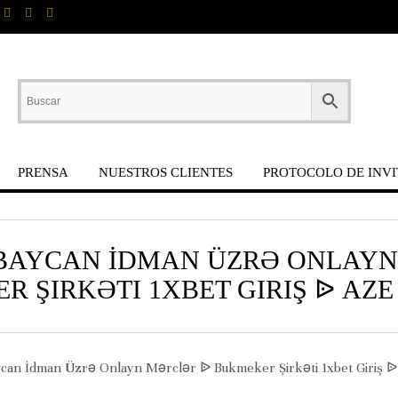
PRENSA
NUESTROS CLIENTES
PROTOCOLO DE INVI
BAYCAN İDMAN ÜZRƏ ONLAY
R ŞIRKƏTI 1XBET GIRIŞ ᐉ AZE
can İdman Üzrə Onlayn Mərclər ᐉ Bukmeker Şirkəti 1xbet Giriş 