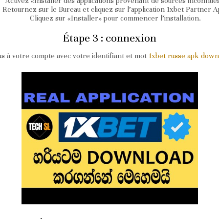
Activez «Installer des applications provenant de sources inconnue
Retournez sur le Bureau et cliquez sur l’application 1xbet Partner A
Cliquez sur «Installer» pour commencer l’installation.
Étape 3 : connexion
 à votre compte avec votre identifiant et mot
1xbet russe apk down