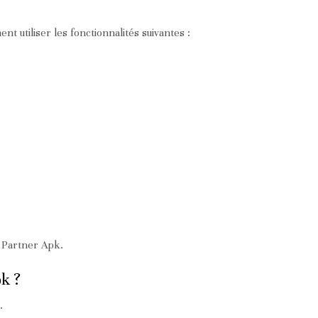
t utiliser les fonctionnalités suivantes :
t Partner Apk.
k ?
.