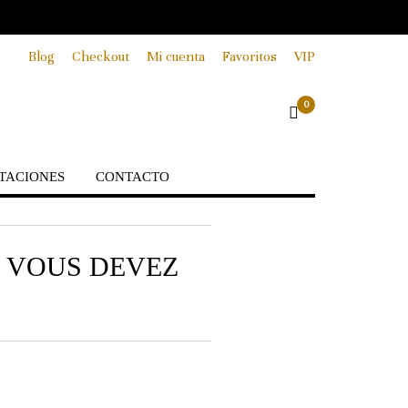
Blog
Checkout
Mi cuenta
Favoritos
VIP
0
TACIONES
CONTACTO
E VOUS DEVEZ