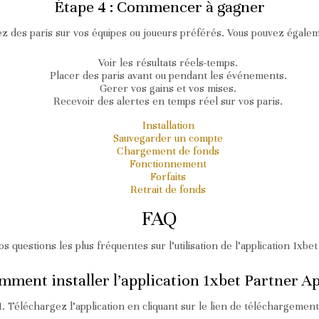
Étape 4 : Commencer à gagner
 des paris sur vos équipes ou joueurs préférés. Vous pouvez égalemen
Voir les résultats réels-temps.
Placer des paris avant ou pendant les événements.
Gerer vos gains et vos mises.
Recevoir des alertes en temps réel sur vos paris.
Installation
Sauvegarder un compte
Chargement de fonds
Fonctionnement
Forfaits
Retrait de fonds
FAQ
s questions les plus fréquentes sur l’utilisation de l’application 1xbe
mment installer l’application 1xbet Partner Ap
1. Téléchargez l’application en cliquant sur le lien de téléchargement