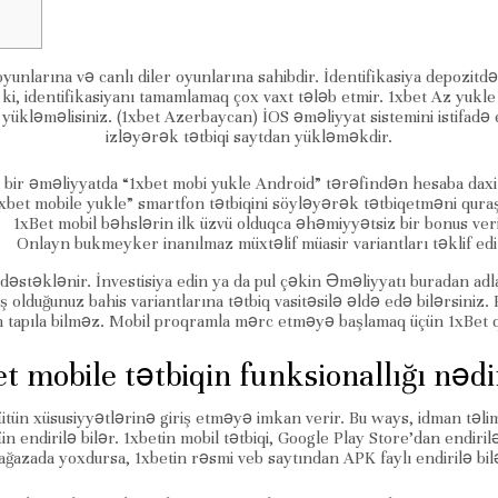
nlarına və canlı diler oyunlarına sahibdir. İdentifikasiya depozitdə
ki, identifikasiyanı tamamlamaq çox vaxt tələb etmir. 1xbet Az yukl
yükləməlisiniz. (1xbet Azerbaycan) İOS əməliyyat sistemini istifadə 
izləyərək tətbiqi saytdan yükləməkdir.
 bir əməliyyatda “1xbet mobi yukle Android” tərəfindən hesaba daxi
bet mobile yukle” smartfon tətbiqini söyləyərək tətbiqetməni quraşd
1xBet mobil bəhslərin ilk üzvü olduqca əhəmiyyətsiz bir bonus veri
Onlayn bukmeyker inanılmaz müxtəlif müasir variantları təklif edi
 dəstəklənir. İnvestisiya edin ya da pul çəkin Əməliyyatı buradan adl
ş olduğunuz bahis variantlarına tətbiq vasitəsilə əldə edə bilərsiniz
n tapıla bilməz. Mobil proqramla mərc etməyə başlamaq üçün 1xBet q
et mobile tətbiqin funksionallığı nədi
bütün xüsusiyyətlərinə giriş etməyə imkan verir. Bu ways, idman təli
çün endirilə bilər. 1xbetin mobil tətbiqi, Google Play Store’dan endiril
ğazada yoxdursa, 1xbetin rəsmi veb saytından APK faylı endirilə bil