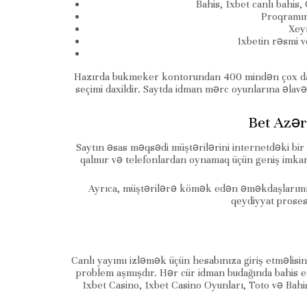
Bahis, 1xbet canlı bahis
Proqramın 
Xeyr
1xbetin rəsmi v
Hazırda bukmeker kontorundan 400 mindən çox daimi
seçimi daxildir. Saytda idman mərc oyunlarına əlavə 
Bet Azər
Saytın əsas məqsədi müştərilərini internetdəki bir 
qalmır və telefonlardan oynamaq üçün geniş imkan
Ayrıca, müştərilərə kömək edən əməkdaşlarımızla
qeydiyyat proses
Canlı yayımı izləmək üçün hesabınıza giriş etməlisin
problem aşmışdır. Hər cür idman budağında bahis etm
1xbet Casino, 1xbet Casino Oyunları, Toto və Bahi