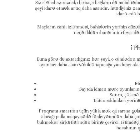
Siz iOS cihazınızdakı birbaşa bağlantı ilə mobil tətb
şeyi idarə etmək artıq daha asandır. İstədiyiniz zam
idarə edə b
Maçların canlı izlənməsi, bahislərin yerinin düzəl
neçə dildən ibarət interfeysi də 
iP
Buna görə də axtardığınız hər şeyi, o cümlədən mər
oyunları daha asan şəkildə tapmağa yardımçı olac
Mo
Saytda idman mərc oyunlarına 
Sonra, çəkmə i
Bütün addımları yerin
Proqramı smartfon üçün yükləmək qərarına gəlsən
alacağı pulla müqayisədə fəaliyyətindən daha çox 
bukmeker şirkətlərindən birinə çevirdi. İstifadəç
hesabının q