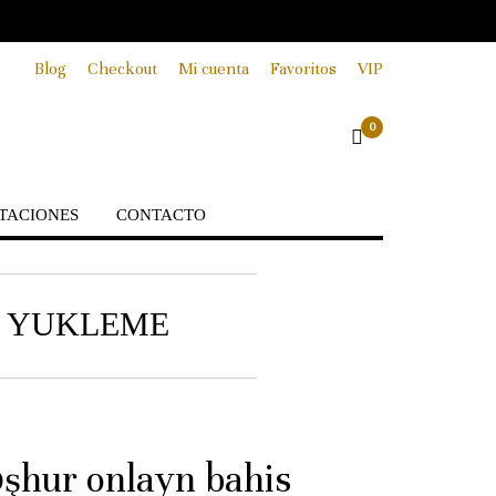
Blog
Checkout
Mi cuenta
Favoritos
VIP
0
TACIONES
CONTACTO
I YUKLEME
əşhur onlayn bahis