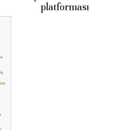
platforması
ma
ək
nus
r