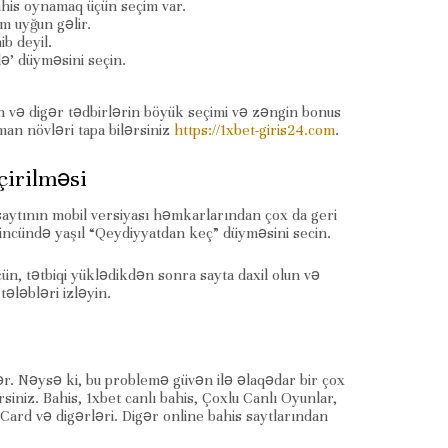
Bahis oynamaq üçün seçim var.
m uyğun gəlir.
b deyil.
lə’ düyməsini seçin.
 və digər tədbirlərin böyük seçimi və zəngin bonus
man növləri tapa bilərsiniz
https://1xbet-giris24.com
.
çirilməsi
 saytının mobil versiyası həmkarlarından çox da geri
üncündə yaşıl “Qeydiyyatdan keç” düyməsini secin.
n, tətbiqi yüklədikdən sonra sayta daxil olun və
ələbləri izləyin.
lər. Nəysə ki, bu problemə güvən ilə əlaqədar bir çox
iniz. Bahis, 1xbet canlı bahis, Çoxlu Canlı Oyunlar,
Card və digərləri. Digər online bahis saytlarından