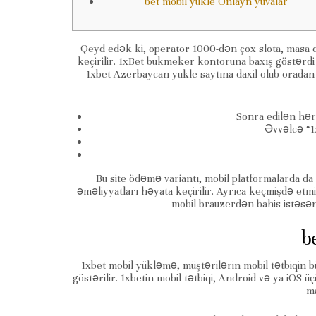
bet mobil yükle Onlayn yuvalar
Qeyd edək ki, operator 1000-dən çox slota, masa oyu
keçirilir. 1xBet bukmeker kontoruna baxış göstərdi 
1xbet Azerbaycan yukle saytına daxil olub oradan 
Sonra edilən hər
Əvvəlcə “1x
Bu site ödəmə variantı, mobil platformalarda da
əməliyyatları həyata keçirilir. Ayrıca keçmişdə etmi
mobil brauzerdən bahis istəsə
b
1xbet mobil yükləmə, müştərilərin mobil tətbiqin 
göstərilir. 1xbetin mobil tətbiqi, Android və ya iOS ü
ma