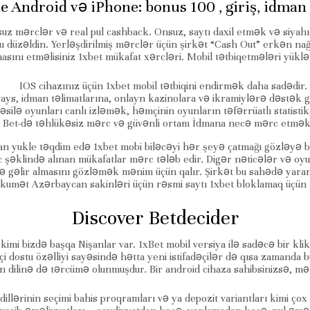
 Android və iPhone: bonus 100 , giriş, idman
lsuz mərclər və real pul cashback. Onsuz, saytı daxil etmək və siya
üzəldin. Yerləşdirilmiş mərclər üçün şirkət “Cash Out” erkən nağd
asını etməlisiniz 1xbet mükafat xərcləri. Mobil tətbiqetmələri yükl
IOS cihazınız üçün 1xbet mobil tətbiqini endirmək daha sadədir.
ays, idman təlimatlarına, onlayn kazinolara və ikramiylərə dəstək gö
təsilə oyunları canlı izləmək, həmçinin oyunların təfərrüatlı statisti
 Bet-də təhlükəsiz mərc və güvənli ortam İdmana necə mərc etmək
n yukle təqdim edə 1xbet mobi biləcəyi hər şeyə çatmağı gözləyə bil
 şəklində alınan mükafatlar mərc tələb edir. Digər nəticələr və oyu
 gəlir almasını gözləmək mənim üçün qalır. Şirkət bu sahədə yaranan 
Hökumət Azərbaycan sakinləri üçün rəsmi saytı 1xbet bloklamaq üçün 
Discover Betdecider
kimi bizdə başqa Nişanlar var. 1xBet mobil versiya ilə sadəcə bir kl
i dostu özəlliyi sayəsində hətta yeni istifadəçilər də qısa zamanda 
ilinə də tərcümə olunmuşdur. Bir android cihaza sahibsinizsə, mərc 
illərinin seçimi bahis proqramları və ya depozit variantları kimi çox 