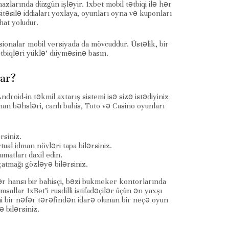
hazlarında düzgün işləyir. 1xbet mobil tətbiqi ilə hər
itəsilə iddiaları yoxlaya, oyunları oyna və kuponları
hat yoludur.
sionalar mobil versiyada da mövcuddur. Üstəlik, bir
Tətbiqləri yüklə’ düyməsinə basın.
ar?
roid-in təkmil axtarış sistemi isə sizə istədiyiniz
an bəhsləri, canlı bahis, Toto və Casino oyunları
rsiniz.
ual idman növləri tapa bilərsiniz.
matları daxil edin.
atmağı gözləyə bilərsiniz.
r hansı bir bahisçi, bəzi bukmeker kontorlarında
allar 1xBet’i rusdilli istifadəçilər üçün ən yaxşı
ni bir nəfər tərəfindən idarə olunan bir neçə oyun
 bilərsiniz.