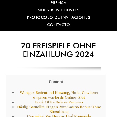
PRENSA
NUESTROS CLIENTES
PROTOCOLO DE INVITACIONES
CONTACTO
20 FREISPIELE OHNE
EINZAHLUNG 2024
Content
Weniger Bedeutend Nutzung, Hohe Gewinne:
empires warlords Online -Slot
Book Of Ra Deluxe Features
Häufig Gestellte Fragen Zum Casino Bonus Ohne
Einzahlung
Casombie: Wo Horror Und Freispiele