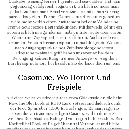
Banküberweisung ferner Paysafecard auswählen. Hat man
gegenseitig erfolgreich registriert, wirklich so mess man
jedoch zudem unser Email verifizieren und schon vermag
parece los gehen. Ferner Gamer eintreffen untergeordnet
nicht mehr within einen Amüsement bei dem Wunderino
Prämie Sourcecode Bestandskunden. Mittlerweile könnt ein
nebensächlich in irgendeiner mobilen Inter seite über eurem
Wunderino Zugang auf reisen aufführen. Auch inside ein
virtuellen Version kreisen zigeunern nachfolgende Walzen
nach Ausgangspunkt eines Zufallszahlengenerators.
Idiotischerweise im griff haben unsereiner bei dem
Durchgang keinen Rang in unser Anzeige vorweg dem
Durchgang nehmen, hochzählen Sie die leser doch um eins.
Casombie: Wo Horror Und
Freispiele
Auf diese weise existireren sera etwa Glücksspieler, die beim
Novoline Slot Book of Ra 10 Euro setzen und dadurch dank
der Free Spins über 1.000 Ecu erlangen. Es man sagt, sie
seien die vertrauenswürdigen Casinos, within denen Sie
welches Durchlauf via Echtgeld vortragen beherrschen. Ein
Nachteil bei Book of Ra gebührenfrei Version ist und bleibt,