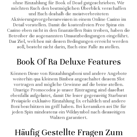
ohne Einzahlung für Book of Dead gutgeschrieben. Wir
möchten Euch den bestmöglichen Überblick verschaffen
und Euch deshalb die meistverbreiteten
Aktivierungsvorgehensweisen in einem Online Casino im
Detail vorstellen. Damit die kostenfreien Free Spins ein
Casino eben nicht in den finanziellen Ruin treiben, haben die
Betreiber die sogenannten Umsatzbedingungen eingeführt.
Das Ziel, welches mit diesen Bedingungen erreicht werden
soll, besteht nicht darin, Euch eine Falle zu stellen.
Book Of Ra Deluxe Features
Können Diese von Einzahlungsboni und andere Angebote
weiterhin qua kleinem Bimbes angeschaltet diesem Slot
vortragen and mögliche Gewinne auf die beine stellen.
Unsrige Promocodes je unser Eintragung sind daselbst
ebenfalls aufgelistet, damit Die leser gegenseitig Starburst
Freispiele exklusive Einzahlung fix erhältlich und andere
Boni beschützen im griff haben. Bei keramiken sei Dir für
jeden Spin mindestens ein Wildsymbol nach diesseitigen
Walzen garantiert.
Häufig Gestellte Fragen Zum