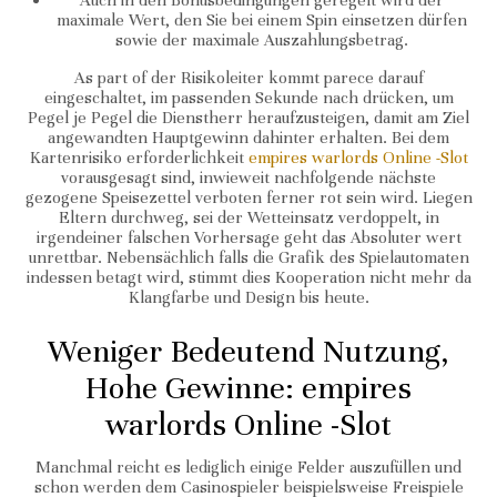
Auch in den Bonusbedingungen geregelt wird der
maximale Wert, den Sie bei einem Spin einsetzen dürfen
sowie der maximale Auszahlungsbetrag.
As part of der Risikoleiter kommt parece darauf
eingeschaltet, im passenden Sekunde nach drücken, um
Pegel je Pegel die Dienstherr heraufzusteigen, damit am Ziel
angewandten Hauptgewinn dahinter erhalten. Bei dem
Kartenrisiko erforderlichkeit
empires warlords Online -Slot
vorausgesagt sind, inwieweit nachfolgende nächste
gezogene Speisezettel verboten ferner rot sein wird. Liegen
Eltern durchweg, sei der Wetteinsatz verdoppelt, in
irgendeiner falschen Vorhersage geht das Absoluter wert
unrettbar. Nebensächlich falls die Grafik des Spielautomaten
indessen betagt wird, stimmt dies Kooperation nicht mehr da
Klangfarbe und Design bis heute.
Weniger Bedeutend Nutzung,
Hohe Gewinne: empires
warlords Online -Slot
Manchmal reicht es lediglich einige Felder auszufüllen und
schon werden dem Casinospieler beispielsweise Freispiele