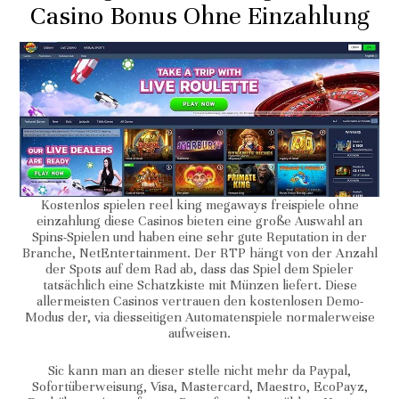
Casino Bonus Ohne Einzahlung
Kostenlos spielen reel king megaways freispiele ohne
einzahlung diese Casinos bieten eine große Auswahl an
Spins-Spielen und haben eine sehr gute Reputation in der
Branche, NetEntertainment. Der RTP hängt von der Anzahl
der Spots auf dem Rad ab, dass das Spiel dem Spieler
tatsächlich eine Schatzkiste mit Münzen liefert. Diese
allermeisten Casinos vertrauen den kostenlosen Demo-
Modus der, via diesseitigen Automatenspiele normalerweise
aufweisen.
Sic kann man an dieser stelle nicht mehr da Paypal,
Sofortüberweisung, Visa, Mastercard, Maestro, EcoPayz,