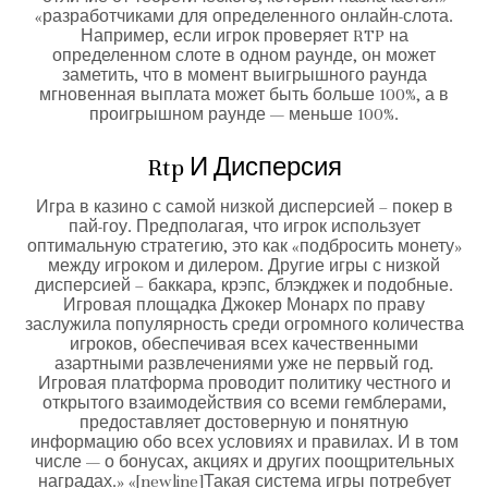
«разработчиками для определенного онлайн-слота.
Например, если игрок проверяет RTP на
определенном слоте в одном раунде, он может
заметить, что в момент выигрышного раунда
мгновенная выплата может быть больше 100%, а в
проигрышном раунде — меньше 100%.
Rtp И Дисперсия
Игра в казино с самой низкой дисперсией – покер в
пай-гоу. Предполагая, что игрок использует
оптимальную стратегию, это как «подбросить монету»
между игроком и дилером. Другие игры с низкой
дисперсией – баккара, крэпс, блэкджек и подобные.
Игровая площадка Джокер Монарх по праву
заслужила популярность среди огромного количества
игроков, обеспечивая всех качественными
азартными развлечениями уже не первый год.
Игровая платформа проводит политику честного и
открытого взаимодействия со всеми гемблерами,
предоставляет достоверную и понятную
информацию обо всех условиях и правилах. И в том
числе — о бонусах, акциях и других поощрительных
наградах.» «[newline]Такая система игры потребует