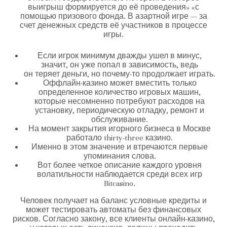
выигрыш формируется до её проведения» «с
помощью призового фонда. В азартной игре — за
счет денежных средств её участников в процессе
игры.
Если игрок минимум дважды ушел в минус,
значит, он уже попал в зависимость, ведь
он теряет деньги, но почему-то продолжает играть.
Оффлайн-казино может вместить только
определенное количество игровых машин,
которые несомненно потребуют расходов на
установку, периодическую отладку, ремонт и
обслуживание.
На момент закрытия игорного бизнеса в Москве
работало thirty-three казино.
Именно в этом значение и втречаются первые
упоминания слова.
Вот более четкое описание каждого уровня
волатильности наблюдается среди всех игр
Bitcasino.
Человек получает на баланс условные кредиты и
может тестировать автоматы без финансовых
рисков. Согласно закону, все клиенты онлайн-казино,