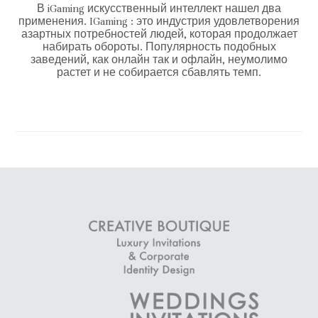
В iGaming искусственный интеллект нашел два
применения. IGaming : это индустрия удовлетворения
азартных потребностей людей, которая продолжает
набирать обороты. Популярность подобных
заведений, как онлайн так и офлайн, неумолимо
растет и не собирается сбавлять темп.