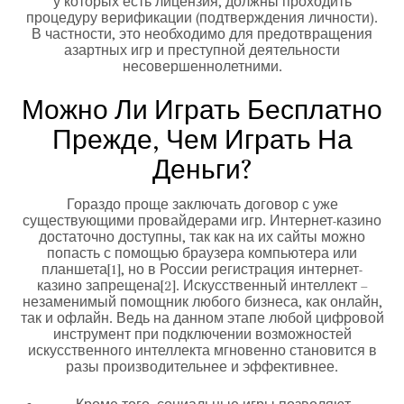
у которых есть лицензия, должны проходить
процедуру верификации (подтверждения личности).
В частности, это необходимо для предотвращения
азартных игр и преступной деятельности
несовершеннолетними.
Можно Ли Играть Бесплатно
Прежде, Чем Играть На
Деньги?
Гораздо проще заключать договор с уже
существующими провайдерами игр. Интернет-казино
достаточно доступны, так как на их сайты можно
попасть с помощью браузера компьютера или
планшета[1], но в России регистрация интернет-
казино запрещена[2]. Искусственный интеллект –
незаменимый помощник любого бизнеса, как онлайн,
так и офлайн. Ведь на данном этапе любой цифровой
инструмент при подключении возможностей
искусственного интеллекта мгновенно становится в
разы производительнее и эффективнее.