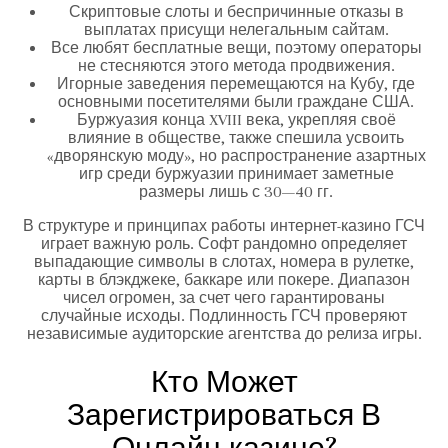
Скриптовые слоты и беспричинные отказы в
выплатах присущи нелегальным сайтам.
Все любят бесплатные вещи, поэтому операторы
не стесняются этого метода продвижения.
Игорные заведения перемещаются на Кубу, где
основными посетителями были граждане США.
Буржуазия конца XVIII века, укрепляя своё
влияние в обществе, также спешила усвоить
«дворянскую моду», но распространение азартных
игр среди буржуазии принимает заметные
размеры лишь с 30—40 гг.
В структуре и принципах работы интернет-казино ГСЧ
играет важную роль. Софт рандомно определяет
выпадающие символы в слотах, номера в рулетке,
карты в блэкджеке, баккаре или покере. Диапазон
чисел огромен, за счет чего гарантированы
случайные исходы. Подлинность ГСЧ проверяют
независимые аудиторские агентства до релиза игры.
Кто Может
Зарегистрироваться В