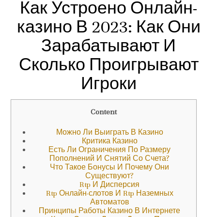
Как Устроено Онлайн-
казино В 2023: Как Они
Зарабатывают И
Сколько Проигрывают
Игроки
Content
Можно Ли Выиграть В Казино
Критика Казино
Есть Ли Ограничения По Размеру
Пополнений И Снятий Со Счета?
Что Такое Бонусы И Почему Они
Существуют?
Rtp И Дисперсия
Rtp Онлайн-слотов И Rtp Наземных
Автоматов
Принципы Работы Казино В Интернете