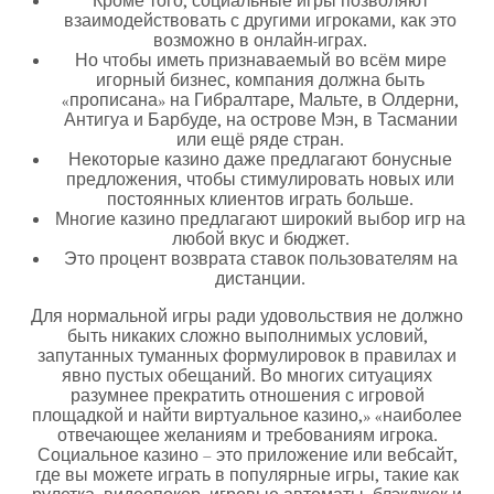
Кроме того, социальные игры позволяют
взаимодействовать с другими игроками, как это
возможно в онлайн-играх.
Но чтобы иметь признаваемый во всём мире
игорный бизнес, компания должна быть
«прописана» на Гибралтаре, Мальте, в Олдерни,
Антигуа и Барбуде, на острове Мэн, в Тасмании
или ещё ряде стран.
Некоторые казино даже предлагают бонусные
предложения, чтобы стимулировать новых или
постоянных клиентов играть больше.
Многие казино предлагают широкий выбор игр на
любой вкус и бюджет.
Это процент возврата ставок пользователям на
дистанции.
Для нормальной игры ради удовольствия не должно
быть никаких сложно выполнимых условий,
запутанных туманных формулировок в правилах и
явно пустых обещаний. Во многих ситуациях
разумнее прекратить отношения с игровой
площадкой и найти виртуальное казино,» «наиболее
отвечающее желаниям и требованиям игрока.
Социальное казино – это приложение или вебсайт,
где вы можете играть в популярные игры, такие как