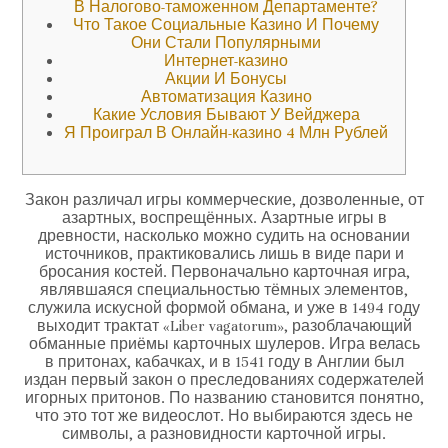
В Налогово-таможенном Департаменте?
Что Такое Социальные Казино И Почему
Они Стали Популярными
Интернет-казино
Акции И Бонусы
Автоматизация Казино
Какие Условия Бывают У Вейджера
Я Проиграл В Онлайн-казино 4 Млн Рублей
Закон различал игры коммерческие, дозволенные, от
азартных, воспрещённых. Азартные игры в
древности, насколько можно судить на основании
источников, практиковались лишь в виде пари и
бросания костей. Первоначально карточная игра,
являвшаяся специальностью тёмных элементов,
служила искусной формой обмана, и уже в 1494 году
выходит трактат «Liber vagatorum», разоблачающий
обманные приёмы карточных шулеров. Игра велась
в притонах, кабачках, и в 1541 году в Англии был
издан первый закон о преследованиях содержателей
игорных притонов. По названию становится понятно,
что это тот же видеослот. Но выбираются здесь не
символы, а разновидности карточной игры.