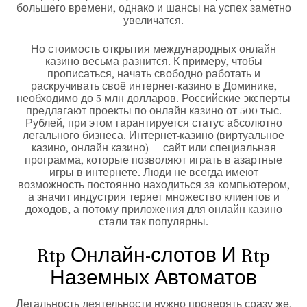
большего времени, однако и шансы на успех заметно
увеличатся.
Но стоимость открытия международных онлайн
казино весьма разнится. К примеру, чтобы
прописаться, начать свободно работать и
раскручивать своё интернет-казино в Доминике,
необходимо до 5 млн долларов. Российские эксперты
предлагают проекты по онлайн-казино от 500 тыс.
Рублей, при этом гарантируется статус абсолютно
легального бизнеса. Интернет-казино (виртуальное
казино, онлайн-казино) — сайт или специальная
программа, которые позволяют играть в азартные
игры в интернете. Люди не всегда имеют
возможность постоянно находиться за компьютером,
а значит индустрия теряет множество клиентов и
доходов, а потому приложения для онлайн казино
стали так популярны.
Rtp Онлайн-слотов И Rtp
Наземных Автоматов
Легальность деятельности нужно проверять сразу же,