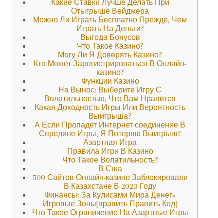
Какие Ставки Лучше Делать При
Отыгрыше Вейджера
Можно Ли Играть Бесплатно Прежде, Чем
Играть На Деньги?
Выгода Бонусов
Что Такое Казино?
Могу Ли Я Доверять Казино?
Кто Может Зарегистрироваться В Онлайн-
казино?
Функции Казино
На Вынос: Выберите Игру С
Волатильностью, Что Вам Нравится
Какая Доходность Игры Или Вероятность
Выигрыша?
А Если Пропадет Интернет-соединение В
Середине Игры, Я Потеряю Выигрыш?
Азартная Игра
Правила Игри В Казино
Что Такое Волатильность?
В Сша
500 Сайтов Онлайн-казино Заблокировали
В Казахстане В 2023 Году
Финансы: За Кулисами Мира Денег»
Игровые Зоны[править Править Код]
Что Такое Ограничение На Азартные Игры