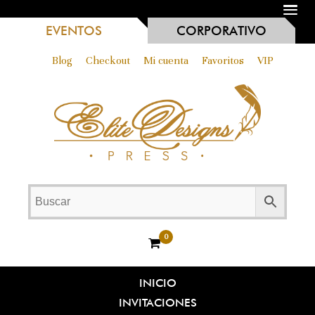
MENU
EVENTOS
CORPORATIVO
Blog
Checkout
Mi cuenta
Favoritos
VIP
0
INICIO
INVITACIONES