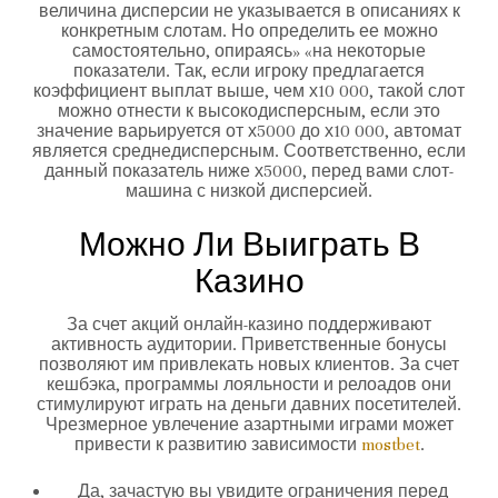
величина дисперсии не указывается в описаниях к
конкретным слотам. Но определить ее можно
самостоятельно, опираясь» «на некоторые
показатели. Так, если игроку предлагается
коэффициент выплат выше, чем х10 000, такой слот
можно отнести к высокодисперсным, если это
значение варьируется от х5000 до х10 000, автомат
является среднедисперсным. Соответственно, если
данный показатель ниже х5000, перед вами слот-
машина с низкой дисперсией.
Можно Ли Выиграть В
Казино
За счет акций онлайн-казино поддерживают
активность аудитории. Приветственные бонусы
позволяют им привлекать новых клиентов. За счет
кешбэка, программы лояльности и релоадов они
стимулируют играть на деньги давних посетителей.
Чрезмерное увлечение азартными играми может
привести к развитию зависимости
mostbet
.
Да, зачастую вы увидите ограничения перед