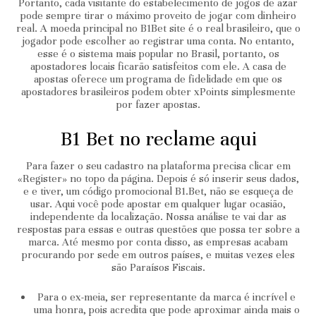
Portanto, cada visitante do estabelecimento de jogos de azar
pode sempre tirar o máximo proveito de jogar com dinheiro
real. A moeda principal no B1Bet site é o real brasileiro, que o
jogador pode escolher ao registrar uma conta. No entanto,
esse é o sistema mais popular no Brasil, portanto, os
apostadores locais ficarão satisfeitos com ele. A casa de
apostas oferece um programa de fidelidade em que os
apostadores brasileiros podem obter xPoints simplesmente
por fazer apostas.
B1 Bet no reclame aqui
Para fazer o seu cadastro na plataforma precisa clicar em
«Register» no topo da página. Depois é só inserir seus dados,
e e tiver, um código promocional B1.Bet, não se esqueça de
usar. Aqui você pode apostar em qualquer lugar ocasião,
independente da localização. Nossa análise te vai dar as
respostas para essas e outras questões que possa ter sobre a
marca. Até mesmo por conta disso, as empresas acabam
procurando por sede em outros países, e muitas vezes eles
são Paraísos Fiscais.
Para o ex-meia, ser representante da marca é incrível e
uma honra, pois acredita que pode aproximar ainda mais o