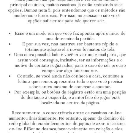
principal ou único, muitos cassinos já estão reduzindo suas
opções. Damos nota 5, pois entendemos que os métodos são
modernos e funcionais. Por isso, ao acessar o site verá
opções suficientes para não querer sair.
Esse é um modo em que você faz apostas após o início de
uma determinada partida.
E por sua vez, nos mostrou ser bastante rápido e
totalmente adaptável a novos formatos de tela.
Uma outra possibilidade é você enviar um e-mail para , que
assim você consegue, inclusive, ter as informações e o
motivo do contato registrados, para o caso de ser preciso
comprovar algo futuramente.
Contudo, se você ainda não conhece a casa, continue a
leitura que iremos apresentar tudo o que você precisa
saber antes mesmo de começar a apostar.
Por exemplo, os botões de registro estão em uma posição
de destaque à esquerda, e a interface de jogos está
localizada no centro da página.
Recentemente, a concorrência entre os cassinos on-line
aumentou drasticamente. No entanto, apesar do domínio da
rede global de estabelecimentos de jogos de azar, o cassino
on-line B1Bet se destaca favoravelmente em relação a eles.