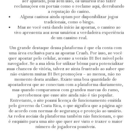
ser ajustado, pois sem isso, os usuários irão fazer
reclamações em portais como o reclame aqui, derrubando
a reputação do casino.
Alguns casinos ainda optam por disponibilizar jogos
tradicionais, como o bingo.
Mas se você está dando início às apostas, o cassino ao
vivo apresenta aos seus usuários a verdadeira experiência
de um cassino real.
Um grande destaque dessa plataforma é que ela conta com
uma área exclusiva para as apostas Crash. Por isso, se você
quer apostar pelo celular, acesse a versão B1 Bet móvel pelo
navegador. Se a sua ideia for utilizar bônus para potencializar
suas chances de vitória, talvez se sinta frustrado ao saber que
não existem muitas B1 Bet promoções – ao menos, não no
momento desta análise. Existe uma boa quantidade de
apostadores que se conectam com a plataforma diariamente,
mas quando comparamos com grandes marcas do ramo,
percebemos que esse site ainda não é tão popular.
Entretanto, o site possui licença de funcionamento emitida
pelo governo da Costa Rica, o que significa que a página age
de acordo com normas de segurança e proteção ao usuário.
As redes sociais da plataforma também não funcionam, o que
é esquisito para uma site que quer ser visto e trazer o maior
número de jogadores possíveis.