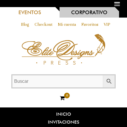
MENU
EVENTOS
CORPORATIVO
Blog
Checkout
Mi cuenta
Favoritos
VIP
0
INICIO
INVITACIONES