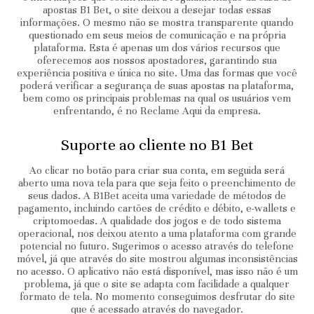
apostas B1 Bet, o site deixou a desejar todas essas
informações. O mesmo não se mostra transparente quando
questionado em seus meios de comunicação e na própria
plataforma. Esta é apenas um dos vários recursos que
oferecemos aos nossos apostadores, garantindo sua
experiência positiva e única no site. Uma das formas que você
poderá verificar a segurança de suas apostas na plataforma,
bem como os principais problemas na qual os usuários vem
enfrentando, é no Reclame Aqui da empresa.
Suporte ao cliente no B1 Bet
Ao clicar no botão para criar sua conta, em seguida será
aberto uma nova tela para que seja feito o preenchimento de
seus dados. A B1Bet aceita uma variedade de métodos de
pagamento, incluindo cartões de crédito e débito, e-wallets e
criptomoedas. A qualidade dos jogos e de todo sistema
operacional, nos deixou atento a uma plataforma com grande
potencial no futuro. Sugerimos o acesso através do telefone
móvel, já que através do site mostrou algumas inconsistências
no acesso. O aplicativo não está disponível, mas isso não é um
problema, já que o site se adapta com facilidade a qualquer
formato de tela. No momento conseguimos desfrutar do site
que é acessado através do navegador.