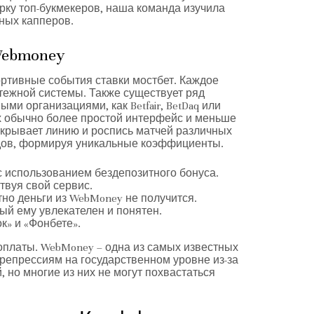
рку топ-букмекеров, наша команда изучила
ных капперов.
Webmoney
ортивные события ставки мостбет. Каждое
тежной системы. Также существует ряд
ми организациями, как Betfair, BetDaq или
их обычно более простой интерфейс и меньше
ткрывает линию и роспись матчей различных
одов, формируя уникальные коэффициенты.
с использованием бездепозитного бонуса.
твуя свой сервис.
но деньги из WebMoney не получится.
рый ему увлекателен и понятен.
к» и «Фонбете».
оплаты. WebMoney – одна из самых известных
репрессиям на государственном уровне из-за
 но многие из них не могут похвастаться