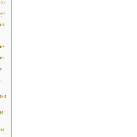
вок
ey?
нг
а
ые
ол
y
-
вки
а
 В
мы