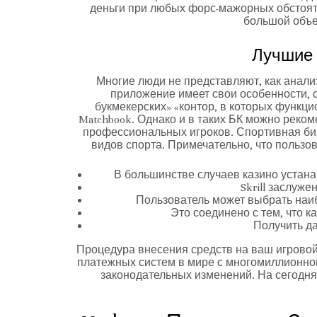
деньги при любых форс-мажорных обстояте
большой объе
Лучшие 
Многие люди не представляют, как анали
приложение имеет свои особенности, 
букмекерских» «контор, в которых функцио
Matchbook. Однако и в таких БК можно реко
профессиональных игроков. Спортивная бир
видов спорта. Примечательно, что польз
В большинстве случаев казино устана
Skrill заслуж
Пользователь может выбрать наиб
Это соединено с тем, что к
Получить да
Процедура внесения средств на ваш игровой
платежных систем в мире с многомиллионной
законодательных изменений. На сегодня 