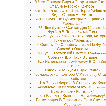
В Чем Отличие Биржи Спортивных Ста
От Букмекерской Конторы
Как Пополнить Счет В Бк Через Webmon
Виды Ставок На Бирже
Используют Ли Букмекеры В Странах С
Webmoney?
🏆 Nine Лучших Сайтов Для Ставок Н
Футбол В Январе 2024 Года
Top 12 Лучших Казино 2023 Года, Котор
Принимают Webmoney!
✅ Советы По Онлайн-ставкам На Футб
Способы Оплаты
Минусы Платежной Системы Webmone
События Для Пари В Лайве
Как Использовать Webmoney В Онлайн
казино?
Плюсы И Минусы Бирж Ставок
“букмекерская Контора С Webmoney Ста
Через Вебмани
Что Значит Фора 0 В Ставках Футбол
Безопасно Ли Использовать Webmoney
Букмекерских Конторах?
Как Вывести Выигрыш На Webmoney?
Регистрация В Платежной Сети Систе
Webmoney