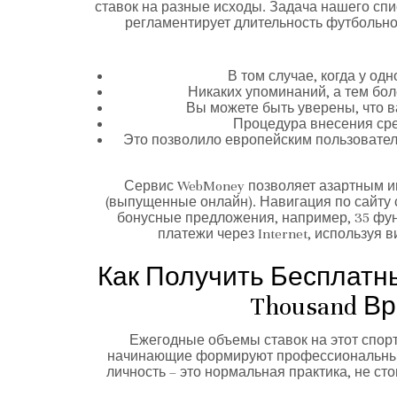
ставок на разные исходы. Задача нашего спи
регламентирует длительность футбольного
В том случае, когда у о
Никаких упоминаний, а тем бол
Вы можете быть уверены, что 
Процедура внесения сре
Это позволило европейским пользовател
Сервис WebMoney позволяет азартным иг
(выпущенные онлайн). Навигация по сайту 
бонусные предложения, например, 35 фун
платежи через Internet, используя
Как Получить Бесплатн
Thousand В
Ежегодные объемы ставок на этот спор
начинающие формируют профессиональные 
личность – это нормальная практика, не ст