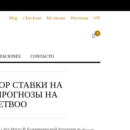
Blog
Checkout
Mi cuenta
Favoritos
VIP
0
TACIONES
CONTACTO
ОР СТАВКИ НА
 ПРОГНОЗЫ НА
ETBOO
ы На Матч В Букмекерской Конторе Betboom