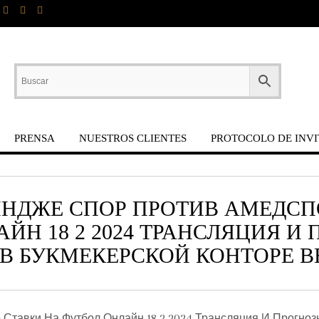
PRENSA
NUESTROS CLIENTES
PROTOCOLO DE INVI
ИНДЖЕ СПОР ПРОТИВ АМЕДСП
ЙН 18 2 2024 ТРАНСЛЯЦИЯ И
 В БУКМЕКЕРСКОЙ КОНТОРЕ B
тавки На Футбол Онлайн 18 2 2024 Трансляция И Прогноз