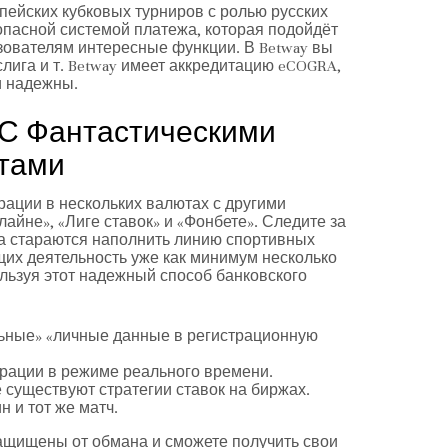
пейских кубковых турниров с ролью русских
опасной системой платежа, которая подойдёт
ьзователям интересные функции. В Betway вы
лига и т. Betway имеет аккредитацию eCOGRA,
и надежны.
к С Фантастическими
атами
рации в нескольких валютах с другими
йне», «Лиге ставок» и «Фонбете». Следите за
да стараются наполнить линию спортивных
щих деятельность уже как минимум несколько
льзуя этот надежный способ банковского
ильные» «личные данные в регистрационную
ации в режиме реального времени.
е существуют стратегии ставок на биржах.
н и тот же матч.
 защищены от обмана и сможете получить свои