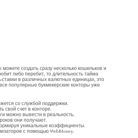
 можете создать сразу несколько кошельков и
обит либо перебит, то длительность тайма
«ставки в различных валютных единицах, это
 все популярные букмекерские конторы уже
яжется со службой поддержки.
 свой счет в конторе.
ьги можно вывести в реальность.
роков они получают.
 формируя уникальные коэффициенты.
ализаторов с помощью WebMoney.