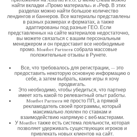
приложения на Android и iOS. В меню слева можно
найти вкладки «Промо материалы» и «Реф. В этих
разделах можно найти большое количество
лендингов и баннеров. Все материалы представлены
в разных размерах и форматах, а также
адаптированы под разные ГЕО. Если
представленных на сайте материалов недостаточно,
вы можете связаться с вашим персональным
менеджером и он предоставит все необходимые
промо. Mostbet Partners собрала массовые
положительные отзывы в Рунете.
Все, что требовалось для регистрации, — это
предоставить некоторую основную информацию о
себе, а затем выбрать, какие игры я хочу
продвигать.
Это необходимо, чтобы убедиться, что партнер
имеет хоть какой-то релевантный опыт работы.
Mostbet Partners не просто ПП, а прямой
рекламодатель своей программы, который
максимально лоялен по ставкам и
взаимодействию напрямую с веб-мастерами.
У MostBet также есть система лояльности, которая
позволяет удерживать существующих игроков и
привлекать новых клиентов на сайт.