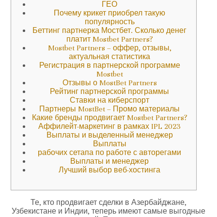
ГЕО
Почему крикет приобрел такую
популярность
Беттинг партнерка Мостбет. Сколько денег
платит Mostbet Partners?
Mostbet Partners – оффер, отзывы,
актуальная статистика
Регистрация в партнерской программе
Mostbet
Отзывы о MostBet Partners
Рейтинг партнерской программы
Ставки на киберспорт
Партнеры MostBet – Промо материалы
Какие бренды продвигает Mostbet Partners?
Аффилейт-маркетинг в рамках IPL 2023
Выплаты и выделенный менеджер
Выплаты
рабочих сетапа по работе с авторегами
Выплаты и менеджер
Лучший выбор веб-хостинга
Те, кто продвигает сделки в Азербайджане,
Узбекистане и Индии, теперь имеют самые выгодные