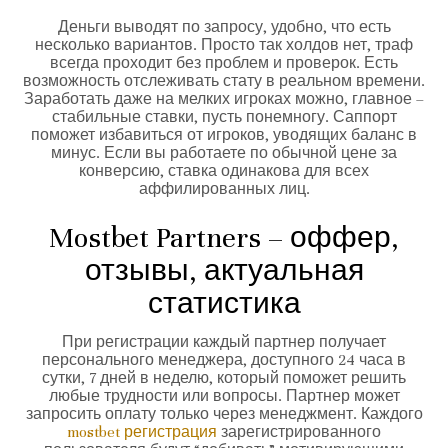
Деньги выводят по запросу, удобно, что есть
несколько вариантов. Просто так холдов нет, траф
всегда проходит без проблем и проверок. Есть
возможность отслеживать стату в реальном времени.
Заработать даже на мелких игроках можно, главное –
стабильные ставки, пусть понемногу. Саппорт
поможет избавиться от игроков, уводящих баланс в
минус. Если вы работаете по обычной цене за
конверсию, ставка одинакова для всех
аффилированных лиц.
Mostbet Partners – оффер,
отзывы, актуальная
статистика
При регистрации каждый партнер получает
персонального менеджера, доступного 24 часа в
сутки, 7 дней в неделю, который поможет решить
любые трудности или вопросы. Партнер может
запросить оплату только через менеджмент. Каждого
mostbet регистрация
зарегистрированного