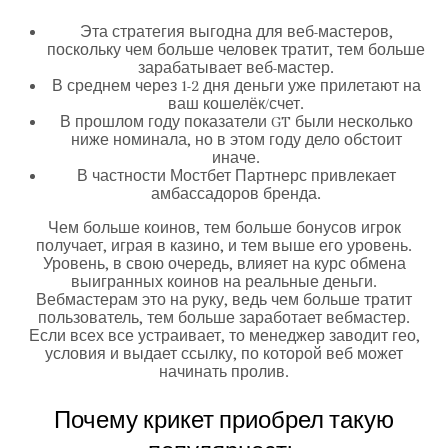
Эта стратегия выгодна для веб-мастеров,
поскольку чем больше человек тратит, тем больше
зарабатывает веб-мастер.
В среднем через 1-2 дня деньги уже прилетают на
ваш кошелёк/счет.
В прошлом году показатели GT были несколько
ниже номинала, но в этом году дело обстоит
иначе.
В частности Мостбет Партнерс привлекает
амбассадоров бренда.
Чем больше коинов, тем больше бонусов игрок
получает, играя в казино, и тем выше его уровень.
Уровень, в свою очередь, влияет на курс обмена
выигранных коинов на реальные деньги.
Вебмастерам это на руку, ведь чем больше тратит
пользователь, тем больше заработает вебмастер.
Если всех все устраивает, то менеджер заводит гео,
условия и выдает ссылку, по которой веб может
начинать пролив.
Почему крикет приобрел такую