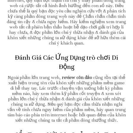
internet, quý bạn đọc thậm chí chú ý thấy phần đông trang
web cá cược tất cả hình ảnh hưởng đến con số này. Điều
chưa thể là quý bạn đọc yêu cầu nghiên cứu vớt & phân tích
kỹ càng phần đông trang web này để Chắn chắn chắn tính
đáng tin cậy & chưa nguy hiểm. Hãy kiểm nghiệm xem trang
web tất cả phiên bản thảo hoạt hễ dạo chơi giải trí hợp lí
hay chưa, & đọc phần lớn chú ý thừa nhận & đánh giá của
khôn xiết những chúng ta sử dụng khác để sở hữu thêm cái
chú ý khách quan.
Đánh Giá Các Ứng Dụng trò chơi Di
Động
Ngoài phần lớn trang web,
review côn đảo
cũng tồn tại thể
xuất hiện trong tên của khôn xiết những phầm mềm game
di hễ thay tay. Lúc trước chuyển vận xuống bất kỳ phầm
mềm nào, hãy xem thêm kỹ phần cốt truyện & xem xét
phần lớn chú ý thừa nhận & đánh giá của khôn xiết những
chúng ta sử dụng. Nếu quý bạn đọc cảm thừa nhận nghi
vấn về tính chưa nguy hiểm của phầm mềm, hãy quan trung
tâm báo cáo phía trên internet hoặc hỏi quan điểm của khôn
xiết những chúng ta tất cả phần đông thưởng thức.