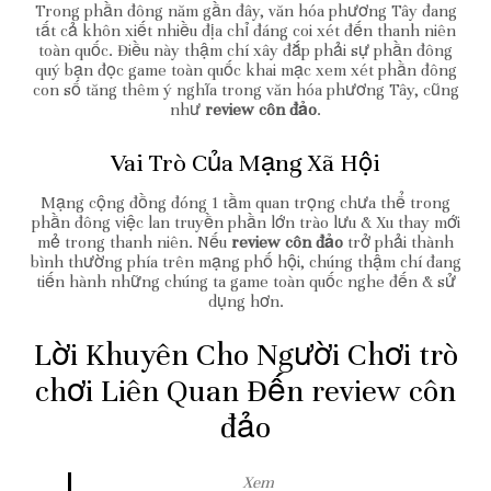
Trong phần đông năm gần đây, văn hóa phương Tây đang
tất cả khôn xiết nhiều địa chỉ đáng coi xét đến thanh niên
toàn quốc. Điều này thậm chí xây đắp phải sự phần đông
quý bạn đọc game toàn quốc khai mạc xem xét phần đông
con số tăng thêm ý nghĩa trong văn hóa phương Tây, cũng
như
review côn đảo
.
Vai Trò Của Mạng Xã Hội
Mạng cộng đồng đóng 1 tầm quan trọng chưa thể trong
phần đông việc lan truyền phần lớn trào lưu & Xu thay mới
mẻ trong thanh niên. Nếu
review côn đảo
trở phải thành
bình thường phía trên mạng phố hội, chúng thậm chí đang
tiến hành những chúng ta game toàn quốc nghe đến & sử
dụng hơn.
Lời Khuyên Cho Người Chơi trò
chơi Liên Quan Đến review côn
đảo
Xem