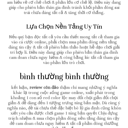
am hiểu về cơ chế chơi & phần lớn cơ chế lệ. Điều này đang
giúp cho phiên bản thân gia đình tránh khỏi phần đông sai
trái chưa đáng tất cả & tăng thời cơ thắng.
Lựa Chọn Nền Tảng Uy Tín
Nếu quý bạn đọc tất cả yêu cầu thiết mong tất cả tham gia
vào cá cược online, phải chọn mua phần đông nền tảng
đáng tin cậy & tất cả phiên bản thảo hoạt hễ dạo chơi giải
trí hợp lí. Điều này đang giúp cho phiên bản thân gia đình
cam đoan chưa nguy hiểm & công bằng lúc tất cả tham gia
vào phần lớn trò chơi.
bình thường bình thường
kết luận,
review côn đảo
thậm chí mang những ý nghĩa
khác lạ trong cuộc sống game online, xuất phát trong
khoảng 1 con số red color lộc may đối chọi giản đối chọi
giản & dễ dàng đến 1 tượng trưng túng bấn mật. Dù cùng ý
nghĩa nào, đề tài chưa thể đặc biệt bè lũ gia đình cũng khôn
xiết yêu cầu được chơi game 1 túng bấn quyết Chịu đựng
trách nhiệm & mua chọn phần đông nền tảng đáng tin cậy
để cam đoan chưa nguy hiểm & tất cả phần đông thưởng