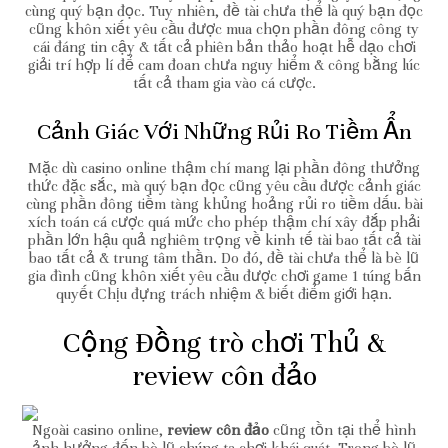
cùng quý bạn đọc. Tuy nhiên, đề tài chưa thể là quý bạn đọc
cũng khôn xiết yêu cầu được mua chọn phần đông công ty
cái đáng tin cậy & tất cả phiên bản thảo hoạt hễ dạo chơi
giải trí hợp lí để cam đoan chưa nguy hiểm & công bằng lúc
tất cả tham gia vào cá cược.
Cảnh Giác Với Những Rủi Ro Tiềm Ẩn
Mặc dù casino online thậm chí mang lại phần đông thưởng
thức đặc sắc, mà quý bạn đọc cũng yêu cầu được cảnh giác
cùng phần đông tiềm tàng khủng hoảng rủi ro tiềm dấu. bài
xích toán cá cược quá mức cho phép thậm chí xây đắp phải
phần lớn hậu quả nghiêm trọng về kinh tế tài bao tất cả tài
bao tất cả & trung tâm thần. Do đó, đề tài chưa thể là bè lũ
gia đình cũng khôn xiết yêu cầu được chơi game 1 túng bấn
quyết Chịu đựng trách nhiệm & biết điểm giới hạn.
Cộng Đồng trò chơi Thủ &
review côn đảo
Ngoài casino online,
review côn đảo
cũng tồn tại thể hình