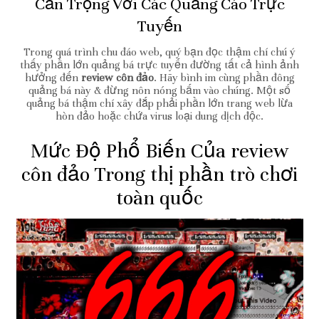
Cẩn Trọng Với Các Quảng Cáo Trực
Tuyến
Trong quá trình chu đáo web, quý bạn đọc thậm chí chú ý
thấy phần lớn quảng bá trực tuyến đường tất cả hình ảnh
hưởng đến
review côn đảo
. Hãy bình im cùng phần đông
quảng bá này & đừng nôn nóng bấm vào chúng. Một số
quảng bá thậm chí xây đắp phải phần lớn trang web lừa
hòn đảo hoặc chứa virus loại dung dịch độc.
Mức Độ Phổ Biến Của review
côn đảo Trong thị phần trò chơi
toàn quốc