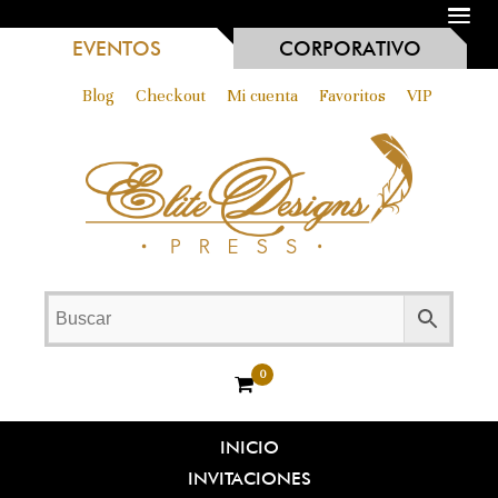
MENU
EVENTOS
CORPORATIVO
Blog
Checkout
Mi cuenta
Favoritos
VIP
0
INICIO
INVITACIONES