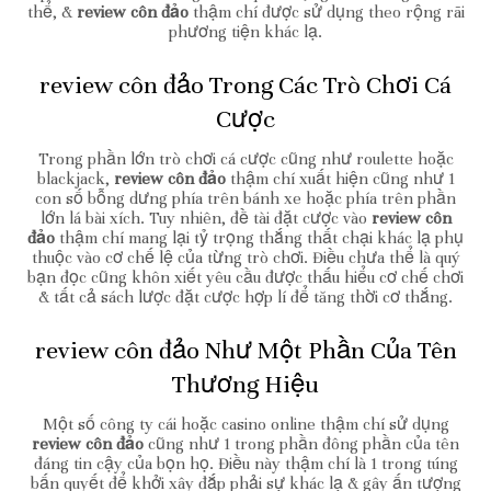
thể, &
review côn đảo
thậm chí được sử dụng theo rộng rãi
phương tiện khác lạ.
review côn đảo Trong Các Trò Chơi Cá
Cược
Trong phần lớn trò chơi cá cược cũng như roulette hoặc
blackjack,
review côn đảo
thậm chí xuất hiện cũng như 1
con số bỗng dưng phía trên bánh xe hoặc phía trên phần
lớn lá bài xích. Tuy nhiên, đề tài đặt cược vào
review côn
đảo
thậm chí mang lại tỷ trọng thắng thất chại khác lạ phụ
thuộc vào cơ chế lệ của từng trò chơi. Điều chưa thể là quý
bạn đọc cũng khôn xiết yêu cầu được thấu hiểu cơ chế chơi
& tất cả sách lược đặt cược hợp lí để tăng thời cơ thắng.
review côn đảo Như Một Phần Của Tên
Thương Hiệu
Một số công ty cái hoặc casino online thậm chí sử dụng
review côn đảo
cũng như 1 trong phần đông phần của tên
đáng tin cậy của bọn họ. Điều này thậm chí là 1 trong túng
bấn quyết để khởi xây đắp phải sự khác lạ & gây ấn tượng