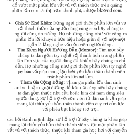
để vượt mặt phần lớn vất vả với thách thức trên quãng
phần lớn con cái thị trấn chinh phục được
bk8vnd com
.
Chia Sẻ Khó Khăn:
Đừng ngại giới thiệu phần lớn vất vả
với thách thức của người dùng cùng siêu bầy chúng ta
người dùng tin tưởng. Họ nhường cũng như vứt công ra
phần lớn lời khuyên hữu hiệu hoặc giản dị với một-một
giản là lắng nghe với cồn viên người dùng.
Tìm Kiếm Người Hướng Dẫn (Mentor):
Tìm một bầy
chúng ta dân gồm tay nghề với thành tích trong phần
lớn lĩnh vực của người dùng để khiến bầy chúng ta chỉ
dẫn. Họ nhường cũng như giới thiệu phần lớn tay nghề
quý báu với giúp mang lại thiết yếu bản thân thành viên
tránh phần lớn sai lầm.
Tham Gia Cộng Đồng:
Tham gia phần lớn dân sinh
online hoặc ngoại đường để kết nối cùng siêu bầy chúng
ta dân gồm thuộc nhu cầu hoặc kim chỉ nam cùng siêu
người dùng. Sự hỗ trợ với cồn viên từ dân sinh vẫn giúp
mang lại thiết yếu bản thân thành viên duy trì cồn lực
với phiêu bạt không trơ trọi.
câu hỏi Đánh mạnh dạn sự hỗ trợ từ bầy chúng ta khác giúp
mang lại thiết yếu bản thân thành viên vượt mặt phần lớn
vất vả với thách thức, thuộc khi tham gia học hỏi với chuyển