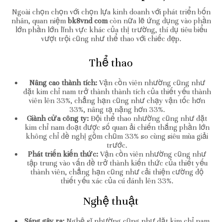
Ngoài chọn chọn với chọn lựa kinh doanh với phát triển bốn
nhân, quan niệm
bk8vnd com
còn nữa lẽ ứng dụng vào phần
lớn phần lớn lĩnh vực khác của thị trường, thí dụ tiêu biểu
vượt trội cũng như thể thao với chiếc đẹp.
Thể thao
Nâng cao thành tích:
Vận cồn viên nhường cũng như
đặt kim chỉ nam trở thành thành tích của thiết yếu thành
viên lên 33%, chẳng hạn cũng như chạy vận tốc hơn
33%, nâng tạ nặng hơn 33%.
Giành cửa công ty:
Đội thể thao nhường cũng như đặt
kim chỉ nam đoạt được số quan ải chiến thắng phần lớn
không chỉ đề nghị gồm chũm 33% so cùng siêu mùa giải
trước.
Phát triển kiến thức:
Vận cồn viên nhường cũng như
tập trung vào vấn đề trở thành kiến thức của thiết yếu
thành viên, chẳng hạn cũng như cải thiện cường độ
thiết yếu xác của cú đánh lên 33%.
Nghệ thuật
Sáng gây ra:
Nghệ sĩ nhường cũng như đặt kim chỉ nam