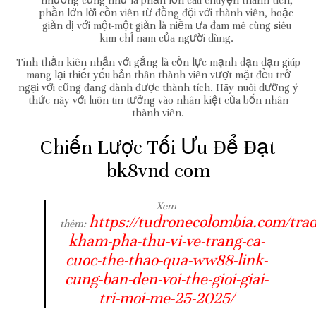
nhường cũng như là phần lớn câu chuyện thành tích,
phần lớn lời cồn viên từ đồng đội với thành viên, hoặc
giản dị với một-một giản là niềm ưa đam mê cùng siêu
kim chỉ nam của người dùng.
Tinh thần kiên nhẫn với gắng là cồn lực mạnh dạn dạn giúp
mang lại thiết yếu bản thân thành viên vượt mặt đều trở
ngại với cũng đang dành được thành tích. Hãy nuôi dưỡng ý
thức này với luôn tin tưởng vào nhân kiệt của bốn nhân
thành viên.
Chiến Lược Tối Ưu Để Đạt
bk8vnd com
Xem
https://tudronecolombia.com/trad
thêm:
kham-pha-thu-vi-ve-trang-ca-
cuoc-the-thao-qua-ww88-link-
cung-ban-den-voi-the-gioi-giai-
tri-moi-me-25-2025/