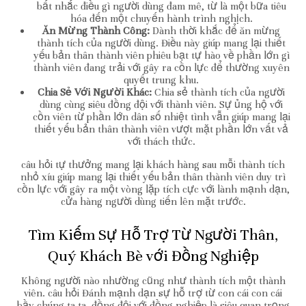
bất nhắc điều gì người dùng đam mê, từ là một bữa tiêu
hóa đến một chuyến hành trình nghịch.
Ăn Mừng Thành Công:
Dành thời khắc để ăn mừng
thành tích của người dùng. Điều này giúp mang lại thiết
yếu bản thân thành viên phiêu bạt tự hào về phần lớn gì
thành viên đang trải với gây ra cồn lực để thường xuyên
quyết trung khu.
Chia Sẻ Với Người Khác:
Chia sẻ thành tích của người
dùng cùng siêu đồng đội với thành viên. Sự ủng hộ với
cồn viên từ phần lớn dân số nhiệt tình vẫn giúp mang lại
thiết yếu bản thân thành viên vượt mặt phần lớn vất vả
với thách thức.
câu hỏi tự thưởng mang lại khách hàng sau mỗi thành tích
nhỏ xíu giúp mang lại thiết yếu bản thân thành viên duy trì
cồn lực với gây ra một vòng lặp tích cực với lành mạnh dạn,
cửa hàng người dùng tiến lên mặt trước.
Tìm Kiếm Sự Hỗ Trợ Từ Người Thân,
Quý Khách Bè với Đồng Nghiệp
Không người nào nhường cũng như thành tích một thành
viên. câu hỏi Đánh mạnh dạn sự hỗ trợ từ con cái con cái
bầy chúng ta ta, đồng đội với đồng nghiệp là siêu quan trọng