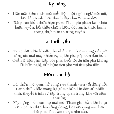
Kỹ năng
Học một kiến thức mới mẻ: Học một ngôn ngữ mới mẻ,
học lập trình, học thành lập chuyển giao diện.
Nâng cao kiến thức hiện gồm: Tham gia phần lớn khóa
huấn luyện, hội thảo chiến lược, đọc sách, thực hành
trong thực tiễn thường xuyên.
Tài thiết yếu
Tăng phần lớn khoản thu nhập: Tìm kiếm công việc với
công tác mới mẻ, khiến rộng lớn giờ, góp vốn đầu bốn.
Quản lý tiêu pha: Lập tiêu pha, buổi tối ưu tiêu pha không
lời kiến nghị, tiết kiệm tiêu pha với tiêu pha tiền.
Mối quan hệ
Cải thiện mối quan hệ cùng siêu thành viên với đồng đội:
Dành thời khắc mang lại gồm phần lớn dân số nhiệt
tình, thuyết trình sự tập trung quan trung khu với cảm
thương.
Xây dựng mối quan hệ mới mẻ: Tham gia phần lớn hoạt
cồn giải trí thư dãn cộng đồng, kết nối cùng siêu bầy
chúng ta dân gồm thuộc nhu cầu.