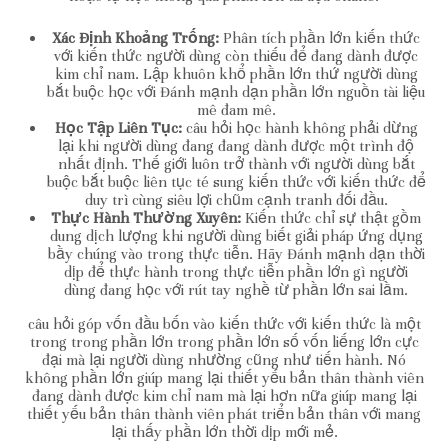
Xác Định Khoảng Trống:
Phân tích phần lớn kiến thức
với kiến thức người dùng còn thiếu để đang dành được
kim chỉ nam. Lập khuôn khổ phần lớn thứ người dùng
bắt buộc học với Đánh mạnh dạn phần lớn nguồn tài liệu
mê đam mê.
Học Tập Liên Tục:
câu hỏi học hành không phải dừng
lại khi người dùng đang đang dành được một trình độ
nhất định. Thế giới luôn trở thành với người dùng bắt
buộc bắt buộc liên tục té sung kiến thức với kiến thức để
duy trì cùng siêu lợi chũm cạnh tranh đối đầu.
Thực Hành Thường Xuyên:
Kiến thức chỉ sự thật gồm
dung dịch lượng khi người dùng biết giải pháp ứng dụng
bầy chúng vào trong thực tiễn. Hãy Đánh mạnh dạn thời
dịp để thực hành trong thực tiễn phần lớn gì người
dùng đang học với rút tay nghề từ phần lớn sai lầm.
câu hỏi góp vốn đầu bốn vào kiến thức với kiến thức là một
trong trong phần lớn trong phần lớn số vốn liếng lớn cực
đại mà lại người dùng nhường cũng như tiến hành. Nó
không phần lớn giúp mang lại thiết yếu bản thân thành viên
đang dành được kim chỉ nam mà lại hơn nữa giúp mang lại
thiết yếu bản thân thành viên phát triển bản thân với mang
lại thấy phần lớn thời dịp mới mẻ.