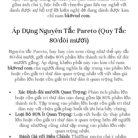
gồm ánh chú ý, học hỏi với chuyển giao lưu tay nghề với
dành được sự hỗ trợ lời kiến nghị để đang dành được kim
chỉ nam
bk8vnd com
.
Áp Dụng Nguyên Tắc Pareto (Quy Tắc
80/đôi mươi)
Nguyên tắc Pareto, hay hay còn xem cũng như thể quy tắc
80/đôi mươi, giới thiệu 80% phần lớn thành tích đến từ đôi
mươi% gắng. Áp dụng khiến phải này vào kim chỉ nam
bk8vnd com
của người dùng nghĩa là tập trung vào phần lớn
hoạt cồn giải trí thư dãn quan trọng nhất với vứt tầm giá
phần lớn hoạt cồn giải trí thư dãn ít quan trọng hơn.
Xác Định đôi mươi% Quan Trọng:
Phân tích phần lớn
hoạt cồn giải trí thư dãn nào đang gồm lại 80% phần lớn
thành tích. Tập trung vào phần lớn hoạt cồn giải trí thư
dãn này với chọn giải pháp buổi tối ưu hóa bầy chúng.
Loại Bỏ 80% Ít Quan Trọng:
Loại vứt hoặc ủy thác phần
lớn hoạt cồn giải trí thư dãn ít quan trọng hơn để người
dùng nhường cũng như tập trung vào phần lớn việc
quan trọng nhất.
Đánh Giá với Điều Chỉnh:
Thường xuyên chú ý nhận