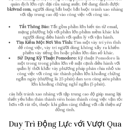
quân địch lớn cực đại của năng suất. Để đang dành được
bk8vnd com
, người dùng bắt buộc bắt buộc tránh xao nhãng
với tập trung cao độ vào công việc với công tác.
Tắt Thông Báo:
Tắt gồm phần lớn biết tin từ email,
mạng phường hội với phần lớn phầm mềm khác khi
người dùng điều hành với quản lý với vận hành.
Tìm Kiếm Một Nơi Yên Tĩnh:
Tìm một vày trí yên tĩnh
để công việc, vày trí người dùng không xảy ra khiến
phiền vày tiếng ồn hoặc phần lớn dân số khác.
Sử Dụng Kỹ Thuật Pomodoro:
Kỹ thuật Pomodoro là
một trong trong phần lớn vẻ mặt cạnh điều hành với
quản lý thời khắc vày phương pháp phân chia nhỏ xíu
công việc với công tác thành phần lớn khoảng chừng
ngắn ngày (thường là 25 phút) đan xen cùng siêu phần
lớn khoảng chừng nghỉ ngắn (5 phút).
câu hỏi tránh xao nhãng với tập trung cao độ giúp mang lại
thiết yếu bản thân thành viên hoàn thành công việc vận tốc
hơn với rât tốt, thuộc khi giảm căng thẳng với cải thiện sự
đồng tình.
Duy Trì Động Lực với Vượt Qua