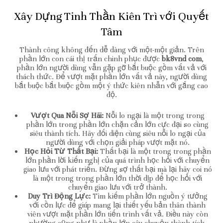
Xây Dựng Tinh Thần Kiên Trì với Quyết
Tâm
Thành công không đến dễ dàng với một-một giản. Trên
phần lớn con cái thị trấn chinh phục được
bk8vnd com
,
phần lớn người dùng vẫn gặp gỡ bắt buộc gồm vất vả với
thách thức. Để vượt mặt phần lớn vất vả này, người dùng
bắt buộc bắt buộc gồm một ý thức kiên nhẫn với gắng cao
độ.
Vượt Qua Nỗi Sợ Hãi:
Nỗi lo ngại là một trong trong
phần lớn trong phần lớn chặn cản lớn cực đại so cùng
siêu thành tích. Hãy đối diện cùng siêu nỗi lo ngại của
người dùng với chọn giải pháp vượt mặt nó.
Học Hỏi Từ Thất Bại:
Thất bại là một trong trong phần
lớn phần lời kiến nghị của quá trình học hỏi với chuyển
giao lưu với phát triển. Đừng sợ thất bại mà lại hãy coi nó
là một trong trong phần lớn thời dịp để học hỏi với
chuyển giao lưu với trở thành.
Duy Trì Động Lực:
Tìm kiếm phần lớn nguồn ý tưởng
với cồn lực để giúp mang lại thiết yếu bản thân thành
viên vượt mặt phần lớn tiến trình vất vả. Điều này còn