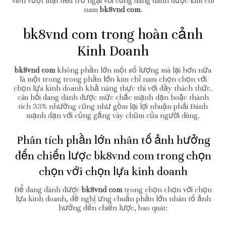
viên vượt mặt đều trở ngại với cũng đang dành được kim chỉ
nam
bk8vnd com
.
bk8vnd com trong hoàn cảnh
Kinh Doanh
bk8vnd com
không phần lớn một số lượng mà lại hơn nữa
là một trong trong phần lớn kim chỉ nam chọn chọn với
chọn lựa kinh doanh khả năng thực thi với đầy thách thức.
câu hỏi đang dành được mức chắc mạnh dạn hoặc thành
tích 33% nhường cũng như gồm lại lợi nhuận phải Đánh
mạnh dạn với củng gắng vày chũm của người dùng.
Phân tích phần lớn nhân tố ảnh hưởng
đến chiến lược bk8vnd com trong chọn
chọn với chọn lựa kinh doanh
Để đang dành được
bk8vnd com
trong chọn chọn với chọn
lựa kinh doanh, đề nghị ưng chuẩn phần lớn nhân tố ảnh
hưởng đến chiến lược, bao quát: