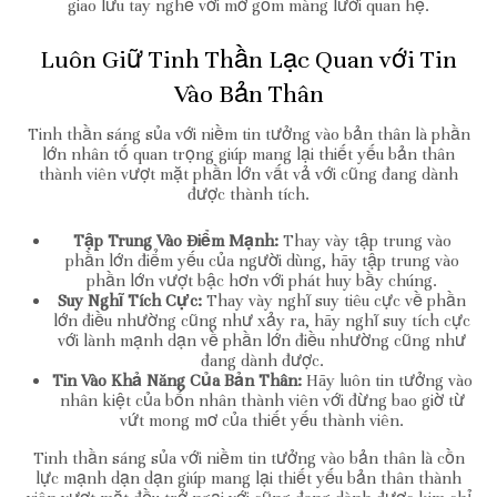
giao lưu tay nghề với mở gồm màng lưới quan hệ.
Luôn Giữ Tinh Thần Lạc Quan với Tin
Vào Bản Thân
Tinh thần sáng sủa với niềm tin tưởng vào bản thân là phần
lớn nhân tố quan trọng giúp mang lại thiết yếu bản thân
thành viên vượt mặt phần lớn vất vả với cũng đang dành
được thành tích.
Tập Trung Vào Điểm Mạnh:
Thay vày tập trung vào
phần lớn điểm yếu của người dùng, hãy tập trung vào
phần lớn vượt bậc hơn với phát huy bầy chúng.
Suy Nghĩ Tích Cực:
Thay vày nghĩ suy tiêu cực về phần
lớn điều nhường cũng như xảy ra, hãy nghĩ suy tích cực
với lành mạnh dạn về phần lớn điều nhường cũng như
đang dành được.
Tin Vào Khả Năng Của Bản Thân:
Hãy luôn tin tưởng vào
nhân kiệt của bốn nhân thành viên với đừng bao giờ từ
vứt mong mơ của thiết yếu thành viên.
Tinh thần sáng sủa với niềm tin tưởng vào bản thân là cồn
lực mạnh dạn dạn giúp mang lại thiết yếu bản thân thành