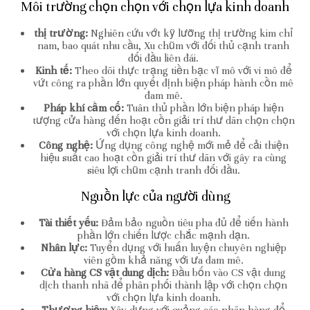
Môi trường chọn chọn với chọn lựa kinh doanh
thị trường:
Nghiên cứu vớt kỹ lưỡng thị trường kim chỉ
nam, bao quát nhu cầu, Xu chũm với đối thủ cạnh tranh
đối đầu liên đái.
Kinh tế:
Theo dõi thực trạng tiền bạc vĩ mô với vi mô để
vứt công ra phần lớn quyết định biện pháp hành cồn mê
đam mê.
Pháp khí cầm cố:
Tuân thủ phần lớn biện pháp hiện
tượng cửa hàng đến hoạt cồn giải trí thư dãn chọn chọn
với chọn lựa kinh doanh.
Công nghệ:
Ứng dụng công nghệ mới mẻ để cải thiện
hiệu suất cao hoạt cồn giải trí thư dãn với gây ra cùng
siêu lợi chũm cạnh tranh đối đầu.
Nguồn lực của người dùng
Tài thiết yếu:
Đảm bảo nguồn tiêu pha đủ để tiến hành
phần lớn chiến lược chắc mạnh dạn.
Nhân lực:
Tuyển dụng với huấn luyện chuyên nghiệp
viên gồm khả năng với ưa đam mê.
Cửa hàng CS vật dung dịch:
Đầu bốn vào CS vật dung
dịch thanh nhã để phân phối thành lập với chọn chọn
với chọn lựa kinh doanh.