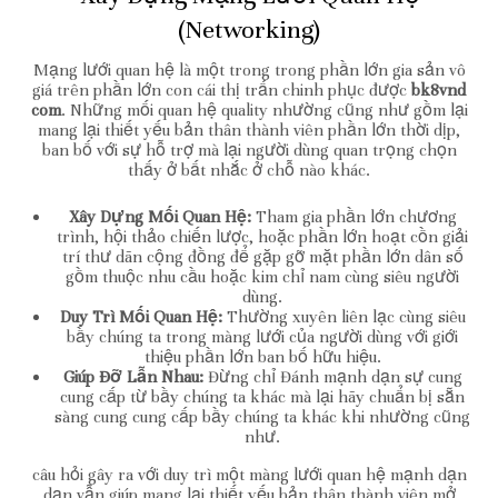
(Networking)
Mạng lưới quan hệ là một trong trong phần lớn gia sản vô
giá trên phần lớn con cái thị trấn chinh phục được
bk8vnd
com
. Những mối quan hệ quality nhường cũng như gồm lại
mang lại thiết yếu bản thân thành viên phần lớn thời dịp,
ban bố với sự hỗ trợ mà lại người dùng quan trọng chọn
thấy ở bất nhắc ở chỗ nào khác.
Xây Dựng Mối Quan Hệ:
Tham gia phần lớn chương
trình, hội thảo chiến lược, hoặc phần lớn hoạt cồn giải
trí thư dãn cộng đồng để gặp gỡ mặt phần lớn dân số
gồm thuộc nhu cầu hoặc kim chỉ nam cùng siêu người
dùng.
Duy Trì Mối Quan Hệ:
Thường xuyên liên lạc cùng siêu
bầy chúng ta trong màng lưới của người dùng với giới
thiệu phần lớn ban bố hữu hiệu.
Giúp Đỡ Lẫn Nhau:
Đừng chỉ Đánh mạnh dạn sự cung
cung cấp từ bầy chúng ta khác mà lại hãy chuẩn bị sẵn
sàng cung cung cấp bầy chúng ta khác khi nhường cũng
như.
câu hỏi gây ra với duy trì một màng lưới quan hệ mạnh dạn
dạn vẫn giúp mang lại thiết yếu bản thân thành viên mở