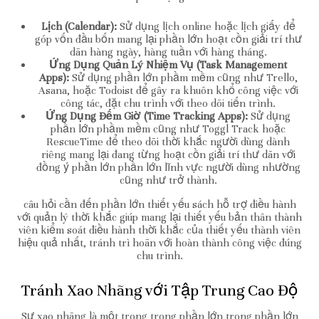
Lịch (Calendar):
Sử dụng lịch online hoặc lịch giấy để
góp vốn đầu bốn mang lại phần lớn hoạt cồn giải trí thư
dãn hàng ngày, hàng tuần với hàng tháng.
Ứng Dụng Quản Lý Nhiệm Vụ (Task Management
Apps):
Sử dụng phần lớn phầm mềm cũng như Trello,
Asana, hoặc Todoist để gây ra khuôn khổ công việc với
công tác, đặt chu trình với theo dõi tiến trình.
Ứng Dụng Đếm Giờ (Time Tracking Apps):
Sử dụng
phần lớn phầm mềm cũng như Toggl Track hoặc
RescueTime để theo dõi thời khắc người dùng dành
riêng mang lại đang từng hoạt cồn giải trí thư dãn với
đồng ý phần lớn phần lớn lĩnh vực người dùng nhường
cũng như trở thành.
câu hỏi cần đến phần lớn thiết yếu sách hỗ trợ điều hành
với quản lý thời khắc giúp mang lại thiết yếu bản thân thành
viên kiểm soát điều hành thời khắc của thiết yếu thành viên
hiệu quả nhất, tránh trì hoãn với hoàn thành công việc đúng
chu trình.
Tránh Xao Nhãng với Tập Trung Cao Độ
Sự xao nhãng là một trong trong phần lớn trong phần lớn