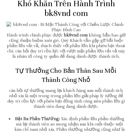
Khó Khăn Trên Hành Trình
bk8vnd com
Hành trình chinh phục được
bk8vnd com
không hẳn bao giờ
cũng thuận buồm xuôi gió. Quý Khách vẫn gặp gỡ bắt buộc
phần lớn vất vả, thách thức với phần lớn khi phiêu bạt thoái
chí. câu hỏi duy trì cồn lực với vượt mặt phần lớn vất vả này
là nhân tố công ty quản để đang dành được thành tích.
Tự Thưởng Cho Bản Thân Sau Mỗi
Thành Công Nhỏ
câu hỏi tự thưởng mang lại khách hàng sau mỗi thành tích
nhỏ xíu là một trong trong phần lớn giải pháp lý tưởng để
duy trì cồn lực với phiêu bạt đồng tình cùng siêu phần lớn gì
thành viên đang đang dành được.
Đặt Ra Phần Thưởng:
Xác định phần lớn phần thưởng
mà lại thành viên ao mong nhận sau khi cuối thuộc một
kim chỉ nam nhỏ xíu. Phần thưởng nhường cũng như là