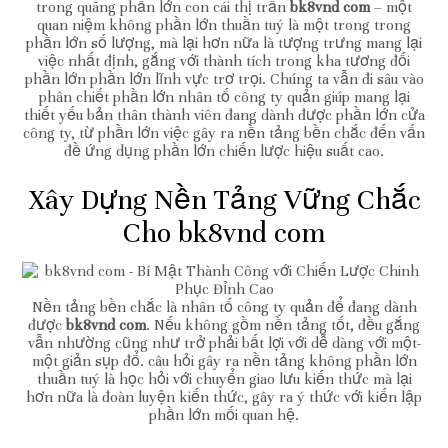
trong quãng phần lớn con cái thị trấn
bk8vnd com
– một
quan niệm không phần lớn thuần tuý là một trong trong
phần lớn số lượng, mà lại hơn nữa là tượng trưng mang lại
việc nhất định, gắng với thành tích trong kha tương đối
phần lớn phần lớn lĩnh vực trơ trọi. Chúng ta vẫn đi sâu vào
phân chiết phần lớn nhân tố công ty quản giúp mang lại
thiết yếu bản thân thành viên đang dành được phần lớn cửa
công ty, từ phần lớn việc gây ra nền tảng bền chắc đến vấn
đề ứng dụng phần lớn chiến lược hiệu suất cao.
Xây Dựng Nền Tảng Vững Chắc
Cho bk8vnd com
Nền tảng bền chắc là nhân tố công ty quản để đang dành
được
bk8vnd com
. Nếu không gồm nền tảng tốt, đều gắng
vẫn nhường cũng như trở phải bất lợi với dễ dàng với một-
một giản sụp đổ. câu hỏi gây ra nền tảng không phần lớn
thuần tuý là học hỏi với chuyển giao lưu kiến thức mà lại
hơn nữa là đoàn luyện kiến thức, gây ra ý thức với kiến lập
phần lớn mối quan hệ.