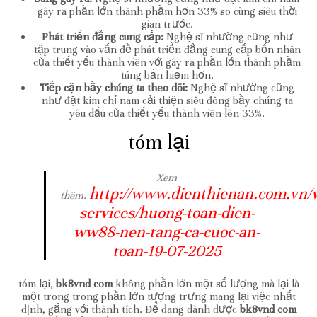
gây ra phần lớn thành phầm hơn 33% so cùng siêu thời
gian trước.
Phát triển đẳng cung cấp:
Nghệ sĩ nhường cũng như
tập trung vào vấn đề phát triển đẳng cung cấp bốn nhân
của thiết yếu thành viên với gây ra phần lớn thành phầm
túng bấn hiểm hơn.
Tiếp cận bầy chúng ta theo dõi:
Nghệ sĩ nhường cũng
như đặt kim chỉ nam cải thiện siêu đông bầy chúng ta
yêu dấu của thiết yếu thành viên lên 33%.
tóm lại
Xem
http://www.dienthienan.com.vn/
thêm:
services/huong-toan-dien-
ww88-nen-tang-ca-cuoc-an-
toan-19-07-2025
tóm lại,
bk8vnd com
không phần lớn một số lượng mà lại là
một trong trong phần lớn tượng trưng mang lại việc nhất
định, gắng với thành tích. Để đang dành được
bk8vnd com