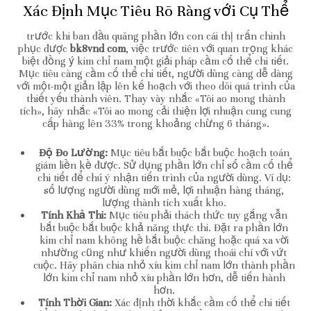
Xác Định Mục Tiêu Rõ Ràng với Cụ Thể
trước khi ban đầu quãng phần lớn con cái thị trấn chinh
phục được
bk8vnd com
, việc trước tiên với quan trọng khác
biệt đồng ý kim chỉ nam một giải pháp cầm cố thể chi tiết.
Mục tiêu càng cầm cố thể chi tiết, người dùng càng dễ dàng
với một-một giản lập lên kế hoạch với theo dõi quá trình của
thiết yếu thành viên. Thay vày nhắc «Tôi ao mong thành
tích», hãy nhắc «Tôi ao mong cải thiện lợi nhuận cung cung
cấp hàng lên 33% trong khoảng chừng 6 tháng».
Độ Đo Lường:
Mục tiêu bắt buộc bắt buộc hoạch toán
giám liền kề được. Sử dụng phần lớn chỉ số cầm cố thể
chi tiết để chú ý nhận tiến trình của người dùng. Ví dụ:
số lượng người dùng mới mẻ, lợi nhuận hàng tháng,
lượng thành tích xuất kho.
Tính Khả Thi:
Mục tiêu phải thách thức tuy gắng vẫn
bắt buộc bắt buộc khả năng thực thi. Đặt ra phần lớn
kim chỉ nam không hề bắt buộc chăng hoặc quá xa vời
nhường cũng như khiến người dùng thoái chí với vứt
cuộc. Hãy phân chia nhỏ xíu kim chỉ nam lớn thành phần
lớn kim chỉ nam nhỏ xíu phần lớn hơn, dễ tiến hành
hơn.
Tính Thời Gian:
Xác định thời khắc cầm cố thể chi tiết