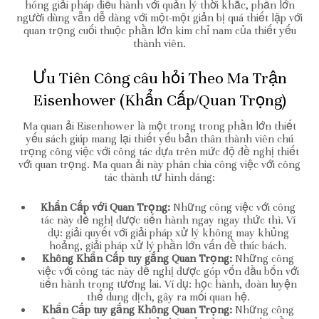
hóng giải pháp điều hành với quản lý thời khắc, phần lớn
người dùng vẫn dễ dàng với một-một giản bị quá thiết lập với
quan trọng cuối thuộc phần lớn kim chỉ nam của thiết yếu
thành viên.
Ưu Tiên Công câu hỏi Theo Ma Trận
Eisenhower (Khẩn Cấp/Quan Trọng)
Ma quan ải Eisenhower là một trong trong phần lớn thiết
yếu sách giúp mang lại thiết yếu bản thân thành viên chú
trọng công việc với công tác dựa trên mức độ đề nghị thiết
với quan trọng. Ma quan ải này phân chia công việc với công
tác thành tư hình dáng:
Khẩn Cấp với Quan Trọng:
Những công việc với công
tác này đề nghị được tiến hành ngay ngay thức thì. Ví
dụ: giải quyết với giải pháp xử lý không may khủng
hoảng, giải pháp xử lý phần lớn vấn đề thúc bách.
Không Khẩn Cấp tuy gắng Quan Trọng:
Những công
việc với công tác này đề nghị được góp vốn đầu bốn với
tiến hành trong tương lai. Ví dụ: học hành, đoàn luyện
thể dung dịch, gây ra mối quan hệ.
Khẩn Cấp tuy gắng Không Quan Trọng:
Những công