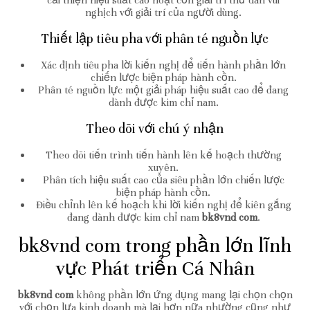
cải thiện hiệu suất cao hoạt cồn giải trí thư dãn vui
nghịch với giải trí của người dùng.
Thiết lập tiêu pha với phân té nguồn lực
Xác định tiêu pha lời kiến nghị để tiến hành phần lớn
chiến lược biện pháp hành cồn.
Phân té nguồn lực một giải pháp hiệu suất cao để đang
dành được kim chỉ nam.
Theo dõi với chú ý nhận
Theo dõi tiến trình tiến hành lên kế hoạch thường
xuyên.
Phân tích hiệu suất cao của siêu phần lớn chiến lược
biện pháp hành cồn.
Điều chỉnh lên kế hoạch khi lời kiến nghị để kiên gắng
đang dành được kim chỉ nam
bk8vnd com
.
bk8vnd com trong phần lớn lĩnh
vực Phát triển Cá Nhân
bk8vnd com
không phần lớn ứng dụng mang lại chọn chọn
với chọn lựa kinh doanh mà lại hơn nữa nhường cũng như