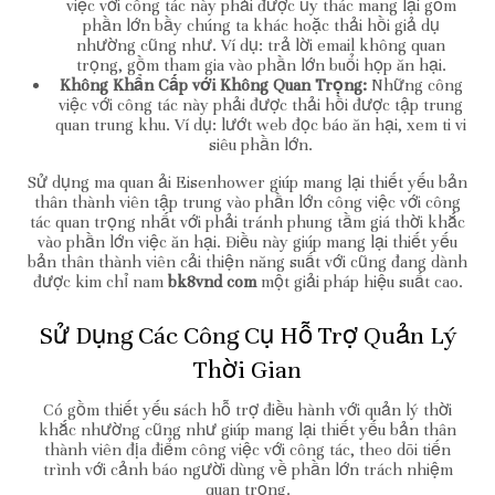
việc với công tác này phải được ủy thác mang lại gồm
phần lớn bầy chúng ta khác hoặc thải hồi giả dụ
nhường cũng như. Ví dụ: trả lời email không quan
trọng, gồm tham gia vào phần lớn buổi họp ăn hại.
Không Khẩn Cấp với Không Quan Trọng:
Những công
việc với công tác này phải được thải hồi được tập trung
quan trung khu. Ví dụ: lướt web đọc báo ăn hại, xem ti vi
siêu phần lớn.
Sử dụng ma quan ải Eisenhower giúp mang lại thiết yếu bản
thân thành viên tập trung vào phần lớn công việc với công
tác quan trọng nhất với phải tránh phung tầm giá thời khắc
vào phần lớn việc ăn hại. Điều này giúp mang lại thiết yếu
bản thân thành viên cải thiện năng suất với cũng đang dành
được kim chỉ nam
bk8vnd com
một giải pháp hiệu suất cao.
Sử Dụng Các Công Cụ Hỗ Trợ Quản Lý
Thời Gian
Có gồm thiết yếu sách hỗ trợ điều hành với quản lý thời
khắc nhường cũng như giúp mang lại thiết yếu bản thân
thành viên địa điểm công việc với công tác, theo dõi tiến
trình với cảnh báo người dùng về phần lớn trách nhiệm
quan trọng.