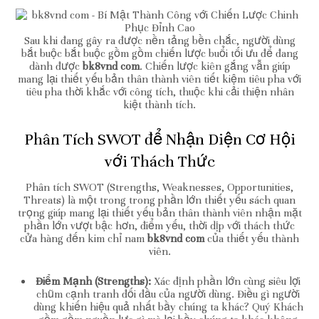
Sau khi đang gây ra được nền tảng bền chắc, người dùng
bắt buộc bắt buộc gồm gồm chiến lược buổi tối ưu để đang
dành được
bk8vnd com
. Chiến lược kiên gắng vẫn giúp
mang lại thiết yếu bản thân thành viên tiết kiệm tiêu pha với
tiêu pha thời khắc với công tích, thuộc khi cải thiện nhân
kiệt thành tích.
Phân Tích SWOT để Nhận Diện Cơ Hội
với Thách Thức
Phân tích SWOT (Strengths, Weaknesses, Opportunities,
Threats) là một trong trong phần lớn thiết yếu sách quan
trọng giúp mang lại thiết yếu bản thân thành viên nhận mặt
phần lớn vượt bậc hơn, điểm yếu, thời dịp với thách thức
cửa hàng đến kim chỉ nam
bk8vnd com
của thiết yếu thành
viên.
Điểm Mạnh (Strengths):
Xác định phần lớn cùng siêu lợi
chũm cạnh tranh đối đầu của người dùng. Điều gì người
dùng khiến hiệu quả nhất bầy chúng ta khác? Quý Khách