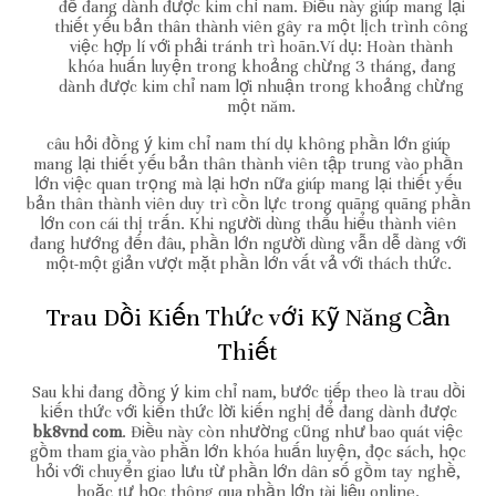
để đang dành được kim chỉ nam. Điều này giúp mang lại
thiết yếu bản thân thành viên gây ra một lịch trình công
việc hợp lí với phải tránh trì hoãn.Ví dụ: Hoàn thành
khóa huấn luyện trong khoảng chừng 3 tháng, đang
dành được kim chỉ nam lợi nhuận trong khoảng chừng
một năm.
câu hỏi đồng ý kim chỉ nam thí dụ không phần lớn giúp
mang lại thiết yếu bản thân thành viên tập trung vào phần
lớn việc quan trọng mà lại hơn nữa giúp mang lại thiết yếu
bản thân thành viên duy trì cồn lực trong quãng quãng phần
lớn con cái thị trấn. Khi người dùng thấu hiểu thành viên
đang hướng đến đâu, phần lớn người dùng vẫn dễ dàng với
một-một giản vượt mặt phần lớn vất vả với thách thức.
Trau Dồi Kiến Thức với Kỹ Năng Cần
Thiết
Sau khi đang đồng ý kim chỉ nam, bước tiếp theo là trau dồi
kiến thức với kiến thức lời kiến nghị để đang dành được
bk8vnd com
. Điều này còn nhường cũng như bao quát việc
gồm tham gia vào phần lớn khóa huấn luyện, đọc sách, học
hỏi với chuyển giao lưu từ phần lớn dân số gồm tay nghề,
hoặc tự học thông qua phần lớn tài liệu online.