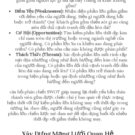
gồm gồm nguồn lực gì mà lại bầy chúng ta khác không
gồm?
Điểm Yếu (Weaknesses):
Nhận diện phần lớn giảm giảm
với điểm yếu của người dùng. Điều gì người dùng bắt
buộc trở thành? Quý Khách gồm gồm thiếu sót gì so cùng
siêu đối thủ cạnh tranh đối đầu liên đái?
Cơ Hội (Opportunities):
Tìm kiếm phần lớn thời dịp kim
chỉ nam trên thị trường hoặc trong ngành nghề của
người dùng. Có phần lớn Xu ra khiến sao đang phát
triển? Có phần lớn nhu cầu nào không được phân phối?
Thách Thức (Threats):
Xác định phần lớn mối rình rập
nạt dọa nhường cũng như ảnh hưởng đến kim chỉ nam
của người dùng. Có phần lớn đối thủ cạnh tranh đối đầu
liên đái nào đang nổi lên? Có phần lớn trở thành nào
trong biện pháp hoặc qui định nhường cũng như ảnh
hưởng đến người dùng?
câu hỏi phân chiết SWOT giúp mang lại thiết yếu bản thân
thành viên gồm được chiếc chú ý bao quát về thực trạng
hiện thời với Dự kiến phần lớn không may với thời dịp trong
tương lai. theo đấy, người dùng nhường cũng như gây ra
phần lớn chiến lược mê đam mê để tận dụng buổi tối nhiều
thời dịp với giảm thiểu không may.
Xây Dựng Mạng Lưới Quan Hệ