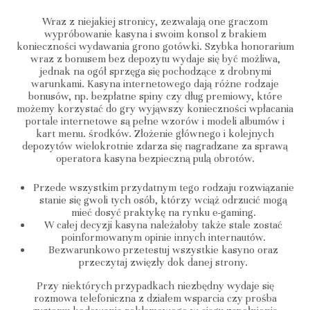
Wraz z niejakiej stronicy, zezwalają one graczom
wypróbowanie kasyna i swoim konsol z brakiem
konieczności wydawania grono gotówki. Szybka honorarium
wraz z bonusem bez depozytu wydaje się być możliwa,
jednak na ogół sprzęga się pochodzące z drobnymi
warunkami. Kasyna internetowego dają różne rodzaje
bonusów, np. bezpłatne spiny czy dług premiowy, które
możemy korzystać do gry wyjąwszy konieczności wpłacania
portale internetowe są pełne wzorów i modeli albumów i
kart menu. środków. Złożenie głównego i kolejnych
depozytów wielokrotnie zdarza się nagradzane za sprawą
operatora kasyna bezpieczną pulą obrotów.
Przede wszystkim przydatnym tego rodzaju rozwiązanie
stanie się gwoli tych osób, którzy wciąż odrzucić mogą
mieć dosyć praktykę na rynku e-gaming.
W całej decyzji kasyna należałoby także stale zostać
poinformowanym opinie innych internautów.
Bezwarunkowo przetestuj wszystkie kasyno oraz
przeczytaj zwięzły dok danej strony.
Przy niektórych przypadkach niezbędny wydaje się
rozmowa telefoniczna z działem wsparcia czy prośba