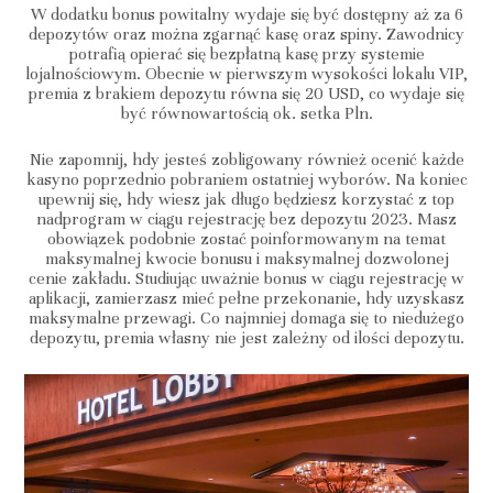
W dodatku bonus powitalny wydaje się być dostępny aż za 6
depozytów oraz można zgarnąć kasę oraz spiny. Zawodnicy
potrafią opierać się bezpłatną kasę przy systemie
lojalnościowym. Obecnie w pierwszym wysokości lokalu VIP,
premia z brakiem depozytu równa się 20 USD, co wydaje się
być równowartością ok. setka Pln.
Nie zapomnij, hdy jesteś zobligowany również ocenić każde
kasyno poprzednio pobraniem ostatniej wyborów. Na koniec
upewnij się, hdy wiesz jak długo będziesz korzystać z top
nadprogram w ciągu rejestrację bez depozytu 2023. Masz
obowiązek podobnie zostać poinformowanym na temat
maksymalnej kwocie bonusu i maksymalnej dozwolonej
cenie zakładu. Studiując uważnie bonus w ciągu rejestrację w
aplikacji, zamierzasz mieć pełne przekonanie, hdy uzyskasz
maksymalne przewagi. Co najmniej domaga się to niedużego
depozytu, premia własny nie jest zależny od ilości depozytu.