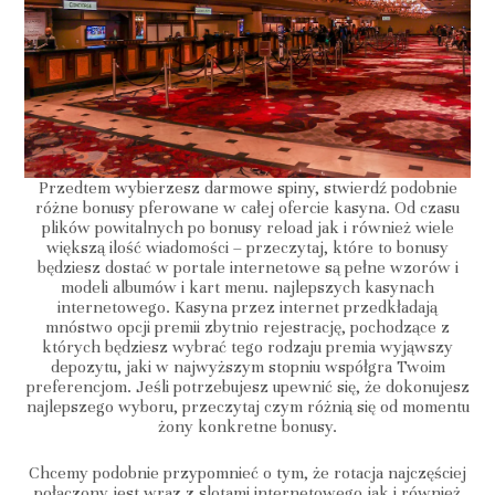
Przedtem wybierzesz darmowe spiny, stwierdź podobnie
różne bonusy pferowane w całej ofercie kasyna. Od czasu
plików powitalnych po bonusy reload jak i również wiele
większą ilość wiadomości – przeczytaj, które to bonusy
będziesz dostać w portale internetowe są pełne wzorów i
modeli albumów i kart menu. najlepszych kasynach
internetowego. Kasyna przez internet przedkładają
mnóstwo opcji premii zbytnio rejestrację, pochodzące z
których będziesz wybrać tego rodzaju premia wyjąwszy
depozytu, jaki w najwyższym stopniu współgra Twoim
preferencjom. Jeśli potrzebujesz upewnić się, że dokonujesz
najlepszego wyboru, przeczytaj czym różnią się od momentu
żony konkretne bonusy.
Chcemy podobnie przypomnieć o tym, że rotacja najczęściej
połączony jest wraz z slotami internetowego jak i również