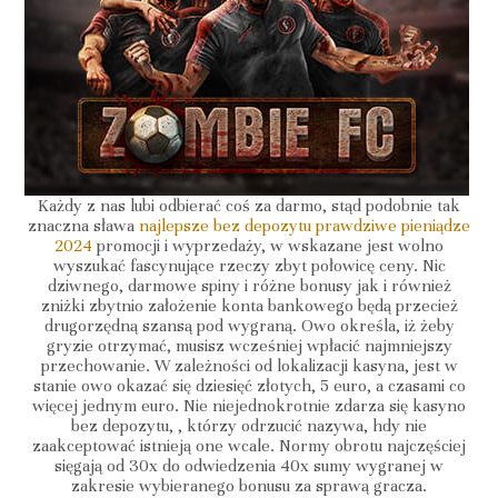
Każdy z nas lubi odbierać coś za darmo, stąd podobnie tak
znaczna sława
najlepsze bez depozytu prawdziwe pieniądze
2024
promocji i wyprzedaży, w wskazane jest wolno
wyszukać fascynujące rzeczy zbyt połowicę ceny. Nic
dziwnego, darmowe spiny i różne bonusy jak i również
zniżki zbytnio założenie konta bankowego będą przecież
drugorzędną szansą pod wygraną. Owo określa, iż żeby
gryzie otrzymać, musisz wcześniej wpłacić najmniejszy
przechowanie. W zależności od lokalizacji kasyna, jest w
stanie owo okazać się dziesięć złotych, 5 euro, a czasami co
więcej jednym euro. Nie niejednokrotnie zdarza się kasyno
bez depozytu, , którzy odrzucić nazywa, hdy nie
zaakceptować istnieją one wcale. Normy obrotu najczęściej
sięgają od 30x do odwiedzenia 40x sumy wygranej w
zakresie wybieranego bonusu za sprawą gracza.