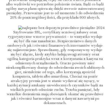
albo wędrówki we potrzebne położenie świata. Bądź co bądź
ogólny zarys planu opiera się dzięki zwrocie zainwestowanej
pieniędzy. Przeważnie jest to od momentu 5 do odwiedzenia
20% do poszczególnej ilości, dla przykładu 600 złotych.
Szyfrowanie SSL, certyfikaty uczciwej zabawy oraz
rygorystyczne wzorce prywatności – to wszystko wydaje
się być dla nas zasadnicze. Bezpieczeństwo danych
osobowych jak i również finansowych internautów wydaje
się najistotniejsze. Sprawdzamy, gdy responsywny wydaje
się być złącze, kiedy szybko ładują uwagi stronicy oraz
ogólną kategoria praktyka wraz z korzystania z kasyna na
odmiennych urządzeniach. Gracze powinny mieć
nieskomplikowany dostęp do odwiedzenia swoich ulubionych
gier, niezależnie od tego, albo korzystają spośród
komputera, tabletu albo smartfona. Chociaż na pozór
atrakcyjny premia jest w stanie wydawać się nęcący, w
każdej sytuacji szukamy niewidocznych czynników bądź za
wielkich potrzeb odnośnie ruchu. Trzeba pamiętać, hdy
wszelkie doniesienia mają obowiązek okazać się prawdziwe
jak i również harmonijne wraz z danymi zawartymi po
dokumentach.