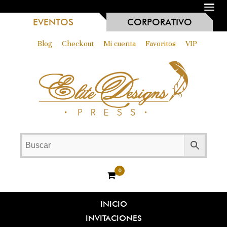
MENU
EVENTOS
CORPORATIVO
Blog
Checkout
Mi cuenta
Favoritos
VIP
0
INICIO
INVITACIONES