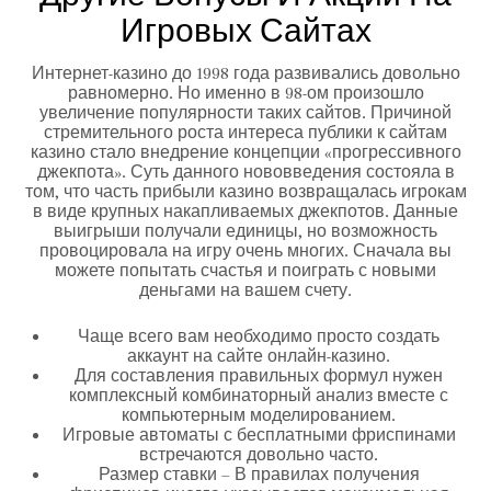
Игровых Сайтах
Интернет-казино до 1998 года развивались довольно
равномерно. Но именно в 98-ом произошло
увеличение популярности таких сайтов. Причиной
стремительного роста интереса публики к сайтам
казино стало внедрение концепции «прогрессивного
джекпота». Суть данного нововведения состояла в
том, что часть прибыли казино возвращалась игрокам
в виде крупных накапливаемых джекпотов. Данные
выигрыши получали единицы, но возможность
провоцировала на игру очень многих. Сначала вы
можете попытать счастья и поиграть с новыми
деньгами на вашем счету.
Чаще всего вам необходимо просто создать
аккаунт на сайте онлайн-казино.
Для составления правильных формул нужен
комплексный комбинаторный анализ вместе с
компьютерным моделированием.
Игровые автоматы с бесплатными фриспинами
встречаются довольно часто.
Размер ставки – В правилах получения