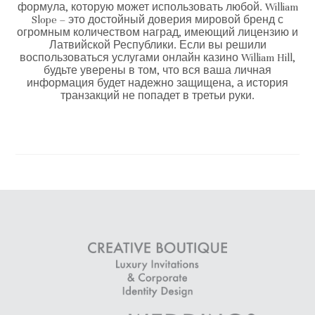
формула, которую может использовать любой. William
Slope – это достойный доверия мировой бренд с
огромным количеством наград, имеющий лицензию и
Латвийской Республики. Если вы решили
воспользоваться услугами онлайн казино William Hill,
будьте уверены в том, что вся ваша личная
информация будет надежно защищена, а история
транзакций не попадет в третьи руки.