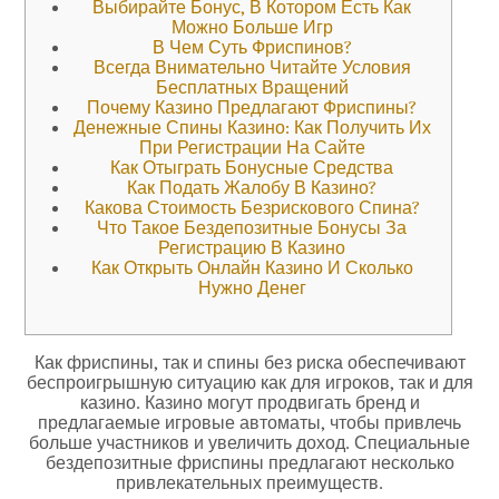
Выбирайте Бонус, В Котором Есть Как
Можно Больше Игр
В Чем Суть Фриспинов?
Всегда Внимательно Читайте Условия
Бесплатных Вращений
Почему Казино Предлагают Фриспины?
Денежные Спины Казино: Как Получить Их
При Регистрации На Сайте
Как Отыграть Бонусные Средства
Как Подать Жалобу В Казино?
Какова Стоимость Безрискового Спина?
Что Такое Бездепозитные Бонусы За
Регистрацию В Казино
Как Открыть Онлайн Казино И Сколько
Нужно Денег
Как фриспины, так и спины без риска обеспечивают
беспроигрышную ситуацию как для игроков, так и для
казино. Казино могут продвигать бренд и
предлагаемые игровые автоматы, чтобы привлечь
больше участников и увеличить доход. Специальные
бездепозитные фриспины предлагают несколько
привлекательных преимуществ.