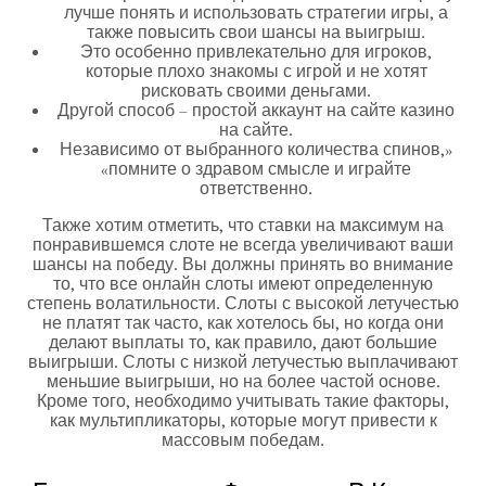
лучше понять и использовать стратегии игры, а
также повысить свои шансы на выигрыш.
Это особенно привлекательно для игроков,
которые плохо знакомы с игрой и не хотят
рисковать своими деньгами.
Другой способ – простой аккаунт на сайте казино
на сайте.
Независимо от выбранного количества спинов,»
«помните о здравом смысле и играйте
ответственно.
Также хотим отметить, что ставки на максимум на
понравившемся слоте не всегда увеличивают ваши
шансы на победу. Вы должны принять во внимание
то, что все онлайн слоты имеют определенную
степень волатильности. Слоты с высокой летучестью
не платят так часто, как хотелось бы, но когда они
делают выплаты то, как правило, дают большие
выигрыши. Слоты с низкой летучестью выплачивают
меньшие выигрыши, но на более частой основе.
Кроме того, необходимо учитывать такие факторы,
как мультипликаторы, которые могут привести к
массовым победам.