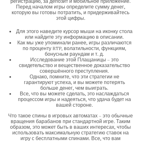
регистрацию, за депозит и мобильное приложение.
Перед началом игры определите сумму денег,
которую вы готовы потратить, и придерживайтесь
этой цифры.
Для этого наведите курсор мыши на иконку стола
или найдите эту информацию в описании.
Как мы уже упоминали ранее, игры различаются
по проценту RTP, волатильности, функциям,
бонусным раундам и т. д.
Исследование этой Плащаницы – это
свидетельство и вещественное доказательство
совершённого преступления.
Однако, помните, что эти стратегии не
гарантируют успеха, и вы можете потерять
больше денег, чем выиграть.
Все, что вы можете сделать, это наслаждаться
процессом игры и надеяться, что удача будет на
вашей стороне.
Что такое спины в игровых автоматах – это обычные
вращения барабанов при стандартной игре. Таким
образом, это может быть в ваших интересах, чтобы
использовать максимальную стратегию ставок на
игру с бесплатными спинами. Все, что вам