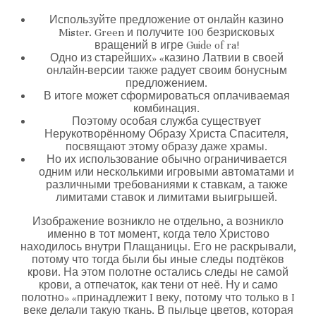
Используйте предложение от онлайн казино
Mister. Green и получите 100 безрисковых
вращений в игре Guide of ra!
Одно из старейших» «казино Латвии в своей
онлайн-версии также радует своим бонусным
предложением.
В итоге может сформироваться оплачиваемая
комбинация.
Поэтому особая служба существует
Нерукотворённому Образу Христа Спасителя,
посвящают этому образу даже храмы.
Но их использование обычно ограничивается
одним или несколькими игровыми автоматами и
различными требованиями к ставкам, а также
лимитами ставок и лимитами выигрышей.
Изображение возникло не отдельно, а возникло
именно в тот момент, когда тело Христово
находилось внутри Плащаницы. Его не раскрывали,
потому что тогда были бы иные следы подтёков
крови. На этом полотне остались следы не самой
крови, а отпечаток, как тени от неё. Ну и само
полотно» «принадлежит I веку, потому что только в I
веке делали такую ткань. В пыльце цветов, которая