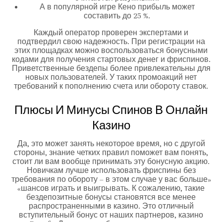
А в популярной игре Кено прибыль может
составить до 25 %.
Каждый оператор проверен экспертами и
подтвердил свою надежность. При регистрации на
этих площадках можно воспользоваться бонусными
кодами для получения стартовых денег и фриспинов.
Приветственные бездепы более привлекательны для
новых пользователей. У таких промоакций нет
требований к пополнению счета или обороту ставок.
Плюсы И Минусы Спинов В Онлайн
Казино
Да, это может занять некоторое время, но с другой
стороны, знание четких правил поможет вам понять,
стоит ли вам вообще принимать эту бонусную акцию.
Новичкам лучше использовать фриспины без
требования по обороту – в этом случае у вас больше»
«шансов играть и выигрывать. К сожалению, такие
бездепозитные бонусы становятся все менее
распространенными в казино. Это отличный
вступительный бонус от наших партнеров, казино