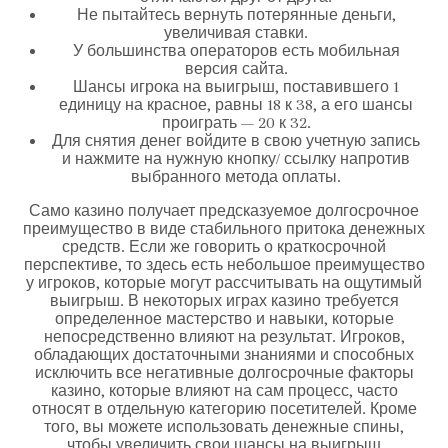
Не пытайтесь вернуть потерянные деньги,
увеличивая ставки.
У большинства операторов есть мобильная
версия сайта.
Шансы игрока на выигрыш, поставившего 1
единицу на красное, равны 18 к 38, а его шансы
проиграть — 20 к 32.
Для снятия денег войдите в свою учетную запись
и нажмите на нужную кнопку/ ссылку напротив
выбранного метода оплаты.
Само казино получает предсказуемое долгосрочное
преимущество в виде стабильного притока денежных
средств. Если же говорить о краткосрочной
перспективе, то здесь есть небольшое преимущество
у игроков, которые могут рассчитывать на ощутимый
выигрыш. В некоторых играх казино требуется
определенное мастерство и навыки, которые
непосредственно влияют на результат. Игроков,
обладающих достаточными знаниями и способных
исключить все негативные долгосрочные факторы
казино, которые влияют на сам процесс, часто
относят в отдельную категорию посетителей. Кроме
того, вы можете использовать денежные спины,
чтобы увеличить свои шансы на выигрыш