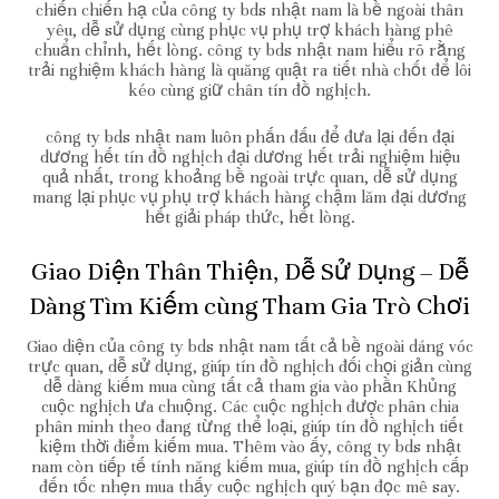
chiến chiến hạ của công ty bds nhật nam là bề ngoài thân
yêu, dễ sử dụng cùng phục vụ phụ trợ khách hàng phê
chuẩn chỉnh, hết lòng. công ty bds nhật nam hiểu rõ rằng
trải nghiệm khách hàng là quăng quật ra tiết nhà chốt để lôi
kéo cùng giữ chân tín đồ nghịch.
công ty bds nhật nam luôn phấn đấu để đưa lại đến đại
dương hết tín đồ nghịch đại dương hết trải nghiệm hiệu
quả nhất, trong khoảng bề ngoài trực quan, dễ sử dụng
mang lại phục vụ phụ trợ khách hàng chậm lăm đại dương
hết giải pháp thức, hết lòng.
Giao Diện Thân Thiện, Dễ Sử Dụng – Dễ
Dàng Tìm Kiếm cùng Tham Gia Trò Chơi
Giao diện của công ty bds nhật nam tất cả bề ngoài dáng vóc
trực quan, dễ sử dụng, giúp tín đồ nghịch đối chọi giản cùng
dễ dàng kiếm mua cùng tất cả tham gia vào phần Khủng
cuộc nghịch ưa chuộng. Các cuộc nghịch được phân chia
phân minh theo đang từng thể loại, giúp tín đồ nghịch tiết
kiệm thời điểm kiếm mua. Thêm vào ấy, công ty bds nhật
nam còn tiếp tế tính năng kiếm mua, giúp tín đồ nghịch cấp
đến tốc nhẹn mua thấy cuộc nghịch quý bạn đọc mê say.