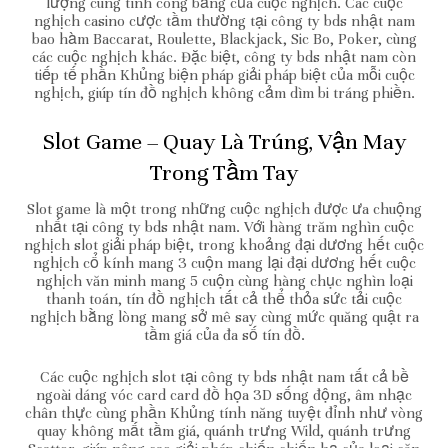
lượng cùng tính công bằng của cuộc nghịch. Các cuộc
nghịch casino cược tầm thường tại công ty bds nhật nam
bao hàm Baccarat, Roulette, Blackjack, Sic Bo, Poker, cùng
các cuộc nghịch khác. Đặc biệt, công ty bds nhật nam còn
tiếp tế phần Khủng biện pháp giải pháp biệt của mỗi cuộc
nghịch, giúp tín đồ nghịch không cảm dìm bi tráng phiền.
Slot Game – Quay Là Trúng, Vận May
Trong Tầm Tay
Slot game là một trong những cuộc nghịch được ưa chuộng
nhất tại công ty bds nhật nam. Với hàng trăm nghìn cuộc
nghịch slot giải pháp biệt, trong khoảng đại dương hết cuộc
nghịch cổ kính mang 3 cuộn mang lại đại dương hết cuộc
nghịch văn minh mang 5 cuộn cùng hàng chục nghìn loại
thanh toán, tín đồ nghịch tất cả thể thỏa sức tải cuộc
nghịch bằng lòng mang sở mê say cùng mức quăng quật ra
tầm giá của đa số tín đồ.
Các cuộc nghịch slot tại công ty bds nhật nam tất cả bề
ngoài dáng vóc card card đồ họa 3D sống động, âm nhạc
chân thực cùng phần Khủng tính năng tuyệt đỉnh như vòng
quay không mất tầm giá, quánh trưng Wild, quánh trưng