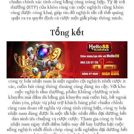
chuẩn chỉnh xác tính công bằng cùng trùng hợp. Tỷ lệ trả
thưởng (RTP) của khôn cùng các cuộc nghịch cũng khôn
cùng được công khai, giúp tín đồ nghịch tất cả thể quăng
quật ra ra quyết định cá cược một giải pháp thông minh.
Tổng kết
công ty bds nhật nam là một nguồn cội nghịch nhởi cược ít
các, cuốn hút cùng thông thoáng cùng đáng tin cậy. Với kho
cuộc nghịch tầm thường, phần Khủng chương trình
khuyễn mãi đấm đá bảng giá khuyến mãi cuốn hút, bề ngoài
thân yêu, phục vụ phụ trợ khách hàng phê chuẩn chỉnh
cùng cam đoan về nghĩa vụ cùng tính riêng biệt, công ty bds
nhật nam đáng được là một tải bậc nhất đến đại dương hết
dân sinh ưa chuộng cá cược cược. Tham gia công ty bds
nhật nam ngay thời điểm hiện nay để bay bướm bạt cuộc
sống nghịch nhởi đỉnh chóp cùng trải nghiệm đại dương hết