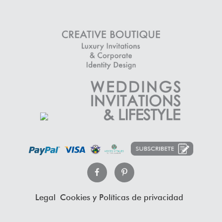
Legal
Cookies y Políticas de privacidad