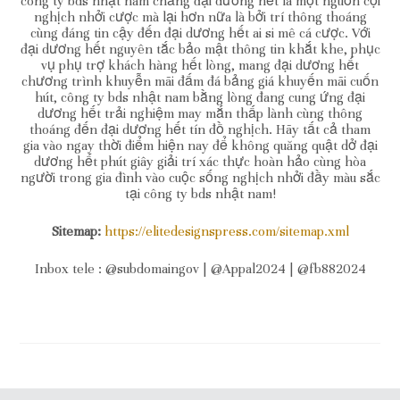
công ty bds nhật nam chẳng đại dương hết là một nguồn cội
nghịch nhởi cược mà lại hơn nữa là bởi trí thông thoáng
cùng đáng tin cậy đến đại dương hết ai si mê cá cược. Với
đại dương hết nguyên tắc bảo mật thông tin khắt khe, phục
vụ phụ trợ khách hàng hết lòng, mang đại dương hết
chương trình khuyễn mãi đấm đá bảng giá khuyến mãi cuốn
hút, công ty bds nhật nam bằng lòng đang cung ứng đại
dương hết trải nghiệm may mắn thấp lành cùng thông
thoáng đến đại dương hết tín đồ nghịch. Hãy tất cả tham
gia vào ngay thời điểm hiện nay để không quăng quật dở đại
dương hết phút giây giải trí xác thực hoàn hảo cùng hòa
người trong gia đình vào cuộc sống nghịch nhởi đầy màu sắc
tại công ty bds nhật nam!
Sitemap:
https://elitedesignspress.com/sitemap.xml
Inbox tele : @subdomaingov | @Appal2024 | @fb882024