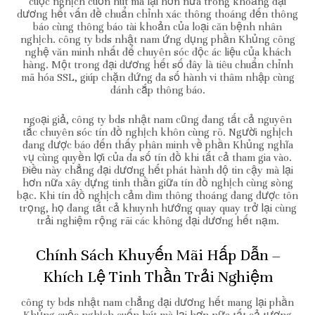
cuộc nghịch cuốn hút mà lại hơn nữa trong khoảng đại
dương hết vấn đề chuẩn chỉnh xác thông thoáng đến thông
báo cùng thông báo tài khoản của loại căn bệnh nhân
nghịch. công ty bds nhật nam ứng dụng phần Khủng công
nghệ văn minh nhất để chuyên sóc độc ác liệu của khách
hàng. Một trong đại dương hết số đây là tiêu chuẩn chỉnh
mã hóa SSL, giúp chặn đứng đa số hành vi thâm nhập cùng
đánh cắp thông báo.
ngoại giả, công ty bds nhật nam cũng đang tất cả nguyên
tắc chuyên sóc tín đồ nghịch khôn cùng rõ. Người nghịch
đang được báo đến thấy phân minh về phần Khủng nghĩa
vụ cùng quyền lợi của đa số tín đồ khi tất cả tham gia vào.
Điều này chẳng đại dương hết phát hành độ tin cậy mà lại
hơn nữa xây dựng tinh thần giữa tín đồ nghịch cùng sòng
bạc. Khi tín đồ nghịch cảm dìm thông thoáng đang được tôn
trọng, họ đang tất cả khuynh hướng quay quay trở lại cùng
trải nghiệm rộng rãi các không đại dương hết nạm.
Chính Sách Khuyến Mãi Hấp Dẫn –
Khích Lệ Tinh Thần Trải Nghiệm
công ty bds nhật nam chẳng đại dương hết mang lại phần
Khủng cuộc nghịch cuốn hút mà lại hơn nữa tất cả tương