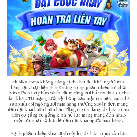
dk bike roma không riêng gì thu hút đại khái người mua
hàng tại vì sự diện tích Khủng trong phần nhiều trò chơi
hơn nữa tại vì phần nhiều điểm cùng nổi bất thu hút sự chu
đáo khác. Từ mạng lưới hệ thống bảo mật tân tiến, căn nhà
sản xuất coi ngó người mua hàng thường xuyên đến mang
đến đại khái buôn buôn bán Tặng duyên dáng, dk bike roma
luôn cố gắng cố gắng kỉnh nỗ lực mang mang đến nhập
cuộc tốt nhất sở hữu lẽ đến đại khái người mua hàng.
Ngoài phần nhiều khía cạnh cốt lõi, dk bike roma còn lưu