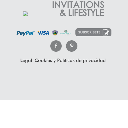
Legal
Cookies y Políticas de privacidad