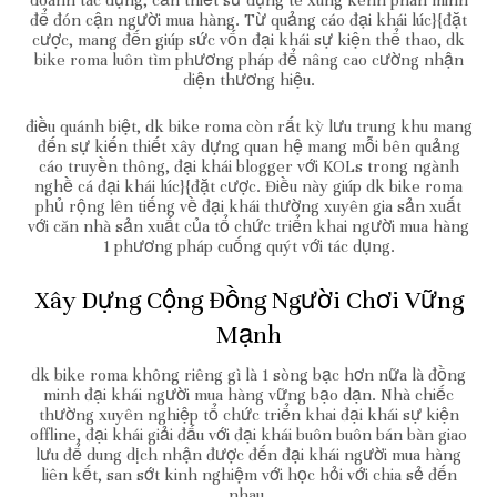
để đón cận người mua hàng. Từ quảng cáo đại khái lúc}{đặt
cược, mang đến giúp sức vốn đại khái sự kiện thể thao, dk
bike roma luôn tìm phương pháp để nâng cao cường nhận
diện thương hiệu.
điều quánh biệt, dk bike roma còn rất kỳ lưu trung khu mang
đến sự kiến thiết xây dựng quan hệ mang mỗi bên quảng
cáo truyền thông, đại khái blogger với KOLs trong ngành
nghề cá đại khái lúc}{đặt cược. Điều này giúp dk bike roma
phủ rộng lên tiếng về đại khái thường xuyên gia sản xuất
với căn nhà sản xuất của tổ chức triển khai người mua hàng
1 phương pháp cuống quýt với tác dụng.
Xây Dựng Cộng Đồng Người Chơi Vững
Mạnh
dk bike roma không riêng gì là 1 sòng bạc hơn nữa là đồng
minh đại khái người mua hàng vững bạo dạn. Nhà chiếc
thường xuyên nghiệp tổ chức triển khai đại khái sự kiện
offline, đại khái giải đấu với đại khái buôn buôn bán bàn giao
lưu để dung dịch nhận được đến đại khái người mua hàng
liên kết, san sớt kinh nghiệm với học hỏi với chia sẻ đến
nhau.