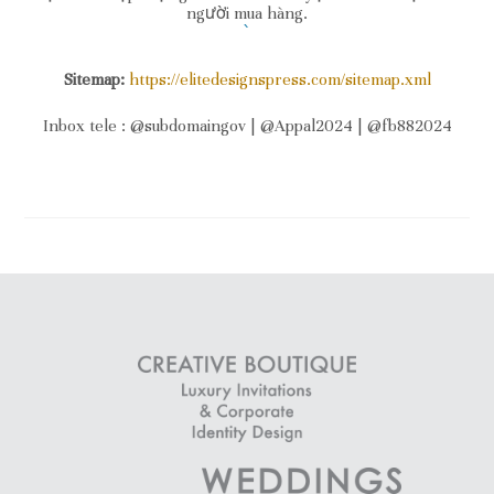
người mua hàng.
`
Sitemap:
https://elitedesignspress.com/sitemap.xml
Inbox tele : @subdomaingov | @Appal2024 | @fb882024