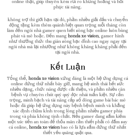
online thật, giúp thuyên kém rủi ro khủng hoảng và hồi
phục tài năng.
không trợ thì giới hạn tại đó, phần nhiều giải đấu và chuyển
động tặng kèm thêm quánh biệt quan trọng mỗi tháng còn
làm đến ngôi nhà gamer quen biết sòng bạc online luôn bùng
phát và mê hoặc. Đến mang
honda xe vision
, gamer hình
như thưởng thức thu giãn sòng bạc đỉnh cao ngay ngay tại
ngôi nhà mà lại nhường như không khăng khăng phải đến
tại ngôi nhà.
Kết Luận
Tổng thể,
honda xe vision
xứng đáng là một hệ ứng dụng cá
online đứng thứ nhất bây giờ, mang hệ sinh thái hết sức
nhiều dạng, chức năng được cải thiện, và phần nhiều căn
bệnh vụ chuyên chút quý quý đọc nhái tuấn kiệt. Sự cẩn
trọng, minh bạch và tài năng cấp số đông game bài bác mê
hoặc đã giúp hệ ứng dụng này bệnh bệnh minh và khẳng
xác định chũm kỉnh trong lòng phần nhiều gamer phía
trong và phía không tính chất. Nếu gamer đang sắm kiếm
một xúc tiến an toàn để thỏa mãn cần thiết phải có đắm say
cá online,
honda xe vision
bao có là lựa sắm đứng thứ nhất
thiết yếu quăng quật qua.