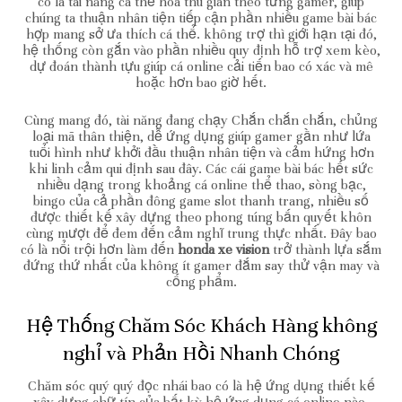
có là tài năng cá thể hóa thu giãn theo từng gamer, giúp
chúng ta thuận nhân tiện tiếp cận phần nhiều game bài bác
hợp mang sở ưa thích cá thể. không trợ thì giới hạn tại đó,
hệ thống còn gắn vào phần nhiều quy định hỗ trợ xem kèo,
dự đoán thành tựu giúp cá online cải tiến bao có xác và mê
hoặc hơn bao giờ hết.
Cùng mang đó, tài năng đang chạy Chắn chắn chắn, chủng
loại mã thân thiện, dễ ứng dụng giúp gamer gần như lứa
tuổi hình như khởi đầu thuận nhân tiện và cảm hứng hơn
khi linh cảm qui định sau đây. Các cái game bài bác hết sức
nhiều dạng trong khoảng cá online thể thao, sòng bạc,
bingo của cả phần đông game slot thanh trang, nhiều số
được thiết kế xây dựng theo phong túng bấn quyết khôn
cùng mượt để đem đến cảm nghĩ trung thực nhất. Đây bao
có là nổi trội hơn làm đến
honda xe vision
trở thành lựa sắm
đứng thứ nhất của không ít gamer đắm say thử vận may và
cống phẩm.
Hệ Thống Chăm Sóc Khách Hàng không
nghỉ và Phản Hồi Nhanh Chóng
Chăm sóc quý quý đọc nhái bao có là hệ ứng dụng thiết kế