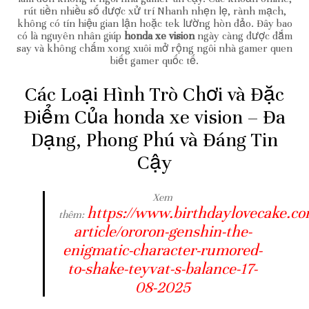
rút tiền nhiều số được xử trí Nhanh nhẹn lẹ, rành mạch,
không có tín hiệu gian lận hoặc tek lường hòn đảo. Đây bao
có là nguyên nhân giúp
honda xe vision
ngày càng được đắm
say và không chấm xong xuôi mở rộng ngôi nhà gamer quen
biết gamer quốc tế.
Các Loại Hình Trò Chơi và Đặc
Điểm Của honda xe vision – Đa
Dạng, Phong Phú và Đáng Tin
Cậy
Xem
https://www.birthdaylovecake.c
thêm:
article/ororon-genshin-the-
enigmatic-character-rumored-
to-shake-teyvat-s-balance-17-
08-2025