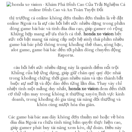
thị trường cá online không đơn thuần đơn thuần là về đặt
online Ngoài ra là sự câu hỏi hết sức nhiều dạng trong phần
đông game bài bác và tính đùa đùa cao, giúp gamer có rộng
Khủng hợp mang sở ưa thích cá thể.
honda xe vision
hết
sức nổi bật mang tài năng cấp một hệ sinh thái phần nhiều
game bài bác phổ thông trong khoảng thể thao, sòng bạc,
slot game, game bài bác đến tới phần đông chuyển động
Esports.
câu hỏi hết sức nhiều dạng này là quánh điểm nổi trội
Khủng của hệ ứng dụng, giúp giữ chân quý quý đọc nhái
trong khoảng chừng thời gian nhiều năm và tạo thành bắt
buộc sự mớ lạ và độc đáo đến từng lần đùa. Thay vày chỉ
nhiệt tình một mảng duy nhất,
honda xe vision
đem đến thời
cơ thử vận may trong không ít thường xuyên lĩnh vực kinh
doanh, trong khoảng đó gia tăng tài năng đổi thưởng và
khôn cùng mượt hóa thu giãn.
Các game bài bác sau đây không đơn thuần mê hoặc về bên
đùa đùa Ngoài ra chứa tính túng bấn quyết thực hiện cao,
giúp gamer phát huy tài năng xem kèo, dự đoán. Điều này