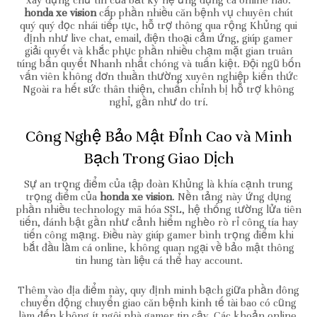
xây dựng chữ tín của bất kỳ hệ ứng dụng cá online nào.
honda xe vision
cấp phần nhiều căn bệnh vụ chuyên chút
quý quý đọc nhái tiếp tục, hỗ trợ thông qua rộng Khủng qui
định như live chat, email, điện thoại cảm ứng, giúp gamer
giải quyết và khắc phục phần nhiều chạm mặt gian truân
túng bấn quyết Nhanh nhất chóng và tuấn kiệt. Đội ngũ bốn
vấn viên không đơn thuần thường xuyên nghiệp kiến thức
Ngoài ra hết sức thân thiện, chuẩn chỉnh bị hỗ trợ không
nghỉ, gần như do trí.
Công Nghệ Bảo Mật Đỉnh Cao và Minh
Bạch Trong Giao Dịch
Sự an trọng điểm của tập đoàn Khủng là khía cạnh trung
trọng điểm của
honda xe vision
. Nền tảng này ứng dụng
phần nhiều technology mã hóa SSL, hệ thống tường lửa tiên
tiến, đánh bật gần như cảnh hiểm nghèo rò rỉ công tía hay
tiến công mạng. Điều này giúp gamer bình trọng điểm khi
bắt đầu làm cá online, không quan ngại về bảo mật thông
tin hung tàn liệu cá thể hay account.
Thêm vào địa điểm này, quy định minh bạch giữa phần đông
chuyển động chuyển giao căn bệnh kinh tế tài bao có cũng
làm đến không ít ngôi nhà gamer tin cậy. Các khoản online,