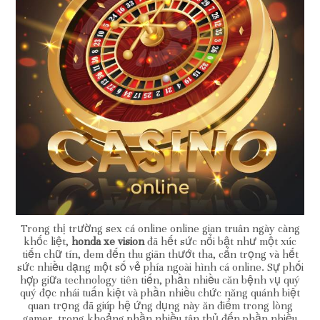
Trong thị trường sex cá online online gian truân ngày càng
khốc liệt,
honda xe vision
đã hết sức nổi bật như một xúc
tiến chữ tín, đem đến thu giãn thướt tha, cẩn trọng và hết
sức nhiều dạng một số vẻ phía ngoài hình cá online. Sự phối
hợp giữa technology tiên tiến, phần nhiều căn bệnh vụ quý
quý đọc nhái tuấn kiệt và phần nhiều chức năng quánh biệt
quan trọng đã giúp hệ ứng dụng này ăn điểm trong lòng
gamer, trong khoảng phần nhiều tân thủ đến phần nhiều