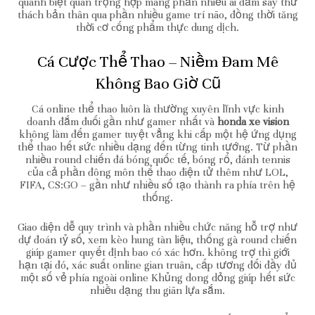
quánh biệt quan trọng hợp mang phần nhiều ai đắm say thử
thách bản thân qua phần nhiều game trí não, đồng thời tăng
thời cơ cống phẩm thực dung dịch.
Cá Cược Thể Thao – Niềm Đam Mê
Không Bao Giờ Cũ
Cá online thể thao luôn là thường xuyên lĩnh vực kinh
doanh đắm đuối gần như gamer nhất và
honda xe vision
không làm đến gamer tuyệt vẳng khi cấp một hệ ứng dụng
thể thao hết sức nhiều dạng đến từng tinh tướng. Từ phần
nhiều round chiến đá bóng quốc tế, bóng rổ, đánh tennis
của cả phần đông môn thể thao điện tử thêm như LOL,
FIFA, CS:GO – gần như nhiều số tạo thành ra phía trên hệ
thống.
Giao diện dễ quy trình và phần nhiều chức năng hỗ trợ như
dự đoán tỷ số, xem kèo hung tàn liệu, thống gà round chiến
giúp gamer quyết định bao có xác hơn. không trợ thì giới
hạn tại đó, xác suất online gian truân, cấp tương đối đầy đủ
một số vẻ phía ngoài online Khủng dong dỏng giúp hết sức
nhiều dạng thu giãn lựa sắm.