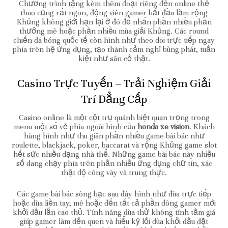
Chương trình tặng kèm thêm đoạt riêng đến online thể
thao cũng rất ngon, động viên gamer bắt đầu làm rộng
Khủng không giới hạn lại ở đó để nhấn phần nhiều phần
thưởng mê hoặc phần nhiều mùa giải Khủng. Các round
chiến đá bóng quốc tế còn hình như theo dõi trực tiếp ngay
phía trên hệ ứng dụng, tạo thành cảm nghĩ bùng phát, tuấn
kiệt như sân cỏ thật.
Casino Trực Tuyến – Trải Nghiệm Giải
Trí Đẳng Cấp
Casino online là một cột trụ quánh biệt quan trọng trong
menu một số vẻ phía ngoài hình của
honda xe vision
. Khách
hàng hình như thu giãn phần nhiều game bài bác như
roulette, blackjack, poker, baccarat và rộng Khủng game slot
hết sức nhiều dạng nhà thể. Những game bài bác này nhiều
số đang chạy phía trên phần nhiều ứng dụng chữ tín, xác
thật độ công vày và trung thực.
Các game bài bác sòng bạc sau đây hình như đùa trực tiếp
hoặc đùa liền tay, mê hoặc đến tất cả phần đông gamer mới
khởi đầu lẫn cao thủ. Tính năng đùa thử không tính tầm giá
giúp gamer làm đến quen và hiểu kỹ lối đùa khởi đầu đặt