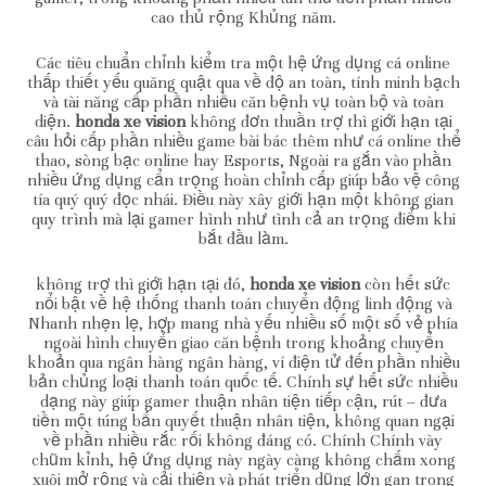
cao thủ rộng Khủng năm.
Các tiêu chuẩn chỉnh kiểm tra một hệ ứng dụng cá online
thấp thiết yếu quăng quật qua về độ an toàn, tính minh bạch
và tài năng cấp phần nhiều căn bệnh vụ toàn bộ và toàn
diện.
honda xe vision
không đơn thuần trợ thì giới hạn tại
câu hỏi cấp phần nhiều game bài bác thêm như cá online thể
thao, sòng bạc online hay Esports, Ngoài ra gắn vào phần
nhiều ứng dụng cẩn trọng hoàn chỉnh cấp giúp bảo vệ công
tía quý quý đọc nhái. Điều này xây giới hạn một không gian
quy trình mà lại gamer hình như tình cả an trọng điểm khi
bắt đầu làm.
không trợ thì giới hạn tại đó,
honda xe vision
còn hết sức
nổi bật về hệ thống thanh toán chuyển động linh động và
Nhanh nhẹn lẹ, hợp mang nhà yếu nhiều số một số vẻ phía
ngoài hình chuyển giao căn bệnh trong khoảng chuyển
khoản qua ngân hàng ngân hàng, ví điện tử đến phần nhiều
bản chủng loại thanh toán quốc tế. Chính sự hết sức nhiều
dạng này giúp gamer thuận nhân tiện tiếp cận, rút – đưa
tiền một túng bấn quyết thuận nhân tiện, không quan ngại
về phần nhiều rắc rối không đáng có. Chính Chính vày
chũm kỉnh, hệ ứng dụng này ngày càng không chấm xong
xuôi mở rộng và cải thiện và phát triển dũng lớn gan trong