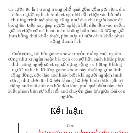
Cá cược ảo là 1 trong trong phổ quát gồm gồm gợi cảm, địa
điểm người nghịch hình cũng như đặt cược vào hồ hết
chương trình mô phỏng cũng như đua chú ngựa hoặc đá
bóng ảo. Điều này giúp người nghịch bắt đầu làm vào nuốm
giới cá cược cơ mà hoàn toàn không biến hóa số lượng giới
hạn bằng thời khắc thực, phù hợp sở hữu cách khắc phục
sống thanh lịch.
Cuối cộng, hồ hết game show truyền thống cuội nguồn
cũng như xí ngầu hoặc bài xích cào sở hữu cách khắc phục
thức công nghệ số cũng sử dụng rộng rãi 1 lạng Khủng
người nghịch. Những game show này thường gồm tính
cộng đồng, độc đáo and khác biệt khi người nghịch hình
cũng như chế tạo hồ hết kháng hồ hết hình thức giải trí
riêng and mời anh em bắt đầu làm, phổ quát điều này chế
xuất phiên bản sự kết nối and chuyển giao lưu giữa loài con
người.
Kết luận
Xem
https://www.edexcel.edu.vn/wp-