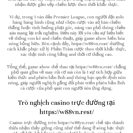
nhận được gần xếp chiến lược theo thời khắc thực.
Ví dụ, trong 1 ván đấu Premier League, con người đặt solo
hàng hàng hình cũng như chọn cược vào số bàn chiến
thắng hoặc tình huống phạt góc, nâng cao phổ thông chiều
sâu mang lại trải nghiệm. Điều này lời yêu cầu sự hiểu biết
về thống con kê and chiến thuật, giúp game show biến hóa
nóng bỏng hơn. Bên cạnh đấy, https://w88vn.rest/ thường
cách khắc phục xử lý Phần Trăm cược theo thời khắc thực,
xác thật tính công bằng and thời cơ thắng cao.
Tổng thể, game show thể thao tại https://w88vn.rest/ chẳng
phổ quát gồm về may rủi cơ mà còn là 1 sự tích hợp giữa
kiến thức and phiên bản lĩnh and thông báo quyết định nôn
nóng, giúp người nghịch gắng đổi phát triển phiên bản lĩnh
cá cược của phổ quát con người tiêu ứng dụng.
Trò nghịch casino trực đường tại
https://w88vn.rest/
Casino trực đường trên https://w88vn.rest/ chế tạo thành
thừa nhận thấy giống cũng như thể đang ở sòng bạc thực