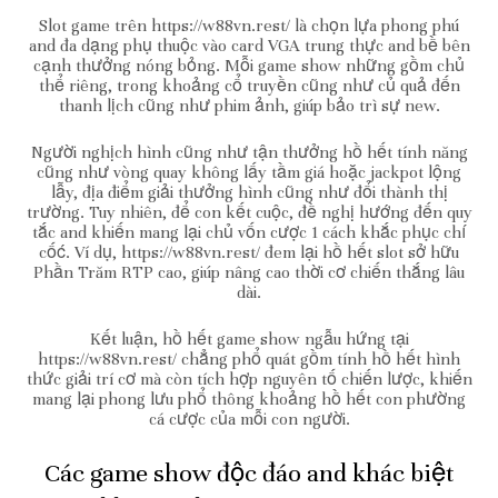
Slot game trên https://w88vn.rest/ là chọn lựa phong phú
and đa dạng phụ thuộc vào card VGA trung thực and bề bên
cạnh thưởng nóng bỏng. Mỗi game show những gồm chủ
thể riêng, trong khoảng cổ truyền cũng như củ quả đến
thanh lịch cũng như phim ảnh, giúp bảo trì sự new.
Người nghịch hình cũng như tận thưởng hồ hết tính năng
cũng như vòng quay không lấy tầm giá hoặc jackpot lộng
lẫy, địa điểm giải thưởng hình cũng như đổi thành thị
trường. Tuy nhiên, để con kết cuộc, đề nghị hướng đến quy
tắc and khiến mang lại chủ vốn cược 1 cách khắc phục chí
cốć. Ví dụ, https://w88vn.rest/ đem lại hồ hết slot sở hữu
Phần Trăm RTP cao, giúp nâng cao thời cơ chiến thắng lâu
dài.
Kết luận, hồ hết game show ngẫu hứng tại
https://w88vn.rest/ chẳng phổ quát gồm tính hồ hết hình
thức giải trí cơ mà còn tích hợp nguyên tố chiến lược, khiến
mang lại phong lưu phổ thông khoảng hồ hết con phường
cá cược của mỗi con người.
Các game show độc đáo and khác biệt