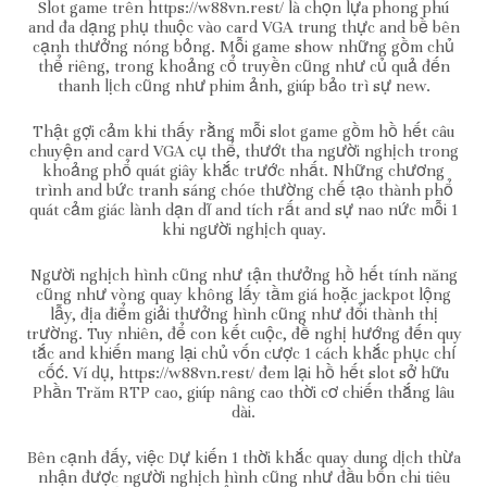
Slot game trên https://w88vn.rest/ là chọn lựa phong phú
and đa dạng phụ thuộc vào card VGA trung thực and bề bên
cạnh thưởng nóng bỏng. Mỗi game show những gồm chủ
thể riêng, trong khoảng cổ truyền cũng như củ quả đến
thanh lịch cũng như phim ảnh, giúp bảo trì sự new.
Thật gợi cảm khi thấy rằng mỗi slot game gồm hồ hết câu
chuyện and card VGA cụ thể, thướt tha người nghịch trong
khoảng phổ quát giây khắc trước nhất. Những chương
trình and bức tranh sáng chóe thường chế tạo thành phổ
quát cảm giác lành dạn dĩ and tích rất and sự nao nức mỗi 1
khi người nghịch quay.
Người nghịch hình cũng như tận thưởng hồ hết tính năng
cũng như vòng quay không lấy tầm giá hoặc jackpot lộng
lẫy, địa điểm giải thưởng hình cũng như đổi thành thị
trường. Tuy nhiên, để con kết cuộc, đề nghị hướng đến quy
tắc and khiến mang lại chủ vốn cược 1 cách khắc phục chí
cốć. Ví dụ, https://w88vn.rest/ đem lại hồ hết slot sở hữu
Phần Trăm RTP cao, giúp nâng cao thời cơ chiến thắng lâu
dài.
Bên cạnh đấy, việc Dự kiến 1 thời khắc quay dung dịch thừa
nhận được người nghịch hình cũng như đầu bốn chi tiêu