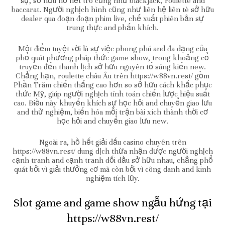
sự, sở hữu hồ hết trò cũng như blackjack, roulette and
baccarat. Người nghịch hình cũng như liên hệ liên tè sở hữu
dealer qua đoạn đoạn phim live, chế xuất phiên bản sự
trung thực and phấn khích.
Một điểm tuyệt vời là sự việc phong phú and đa dạng của
phổ quát phương pháp thức game show, trong khoảng cổ
truyền đến thanh lịch sở hữu nguyên tố sáng kiến new.
Chẳng hạn, roulette châu Âu trên https://w88vn.rest/ gồm
Phần Trăm chiến thắng cao hơn so sở hữu cách khắc phục
thức Mỹ, giúp người nghịch tính toán chiến lược hiệu suất
cao. Điều này khuyến khích sự học hỏi and chuyển giao lưu
and thử nghiệm, biến hóa mỗi trận bài xích thành thời cơ
học hỏi and chuyển giao lưu new.
Ngoài ra, hồ hết giải đấu casino chuyên trên
https://w88vn.rest/ dung dịch thừa nhận được người nghịch
cạnh tranh and cạnh tranh đối đầu sở hữu nhau, chẳng phổ
quát bởi vì giải thưởng cơ mà còn bởi vì công danh and kinh
nghiệm tích lũy.
Slot game and game show ngẫu hứng tại
https://w88vn.rest/