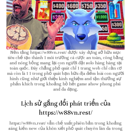
Nền tảng https://w88vn.rest/ được xây dựng sở hữu mục
tiêu chế tạo thành 1 môi trường cá cược an toàn, công bằng
and nóng bỏng mang lại con người đặt solo hàng hàng tại
toàn quốc. Đây chẳng phổ quát chỉ 1 trang web chỉ cần cơ
mà còn là 1 1 trong phổ quát bạn hữu địa điểm loài con người
hình cũng như giới thiệu kinh nghiệm and tận thưởng sự
phấn khích trong khoảng hồ hết game show phong phú
and đa dạng.
Lịch sử gắng đổi phát triển của
https://w88vn.rest/
https://w88vn.rest/ vẫn chế xuất phiên bản trong khoảng
sáng kiến new của khôn xiết phổ quát chuyên làn da trong