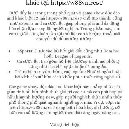
khác tại https://w88vn.rest/
Dưới đấy là 1 trong trong phổ quát vài game show độc đáo
and khác biệt cơ mà https://w88vn.rest/ chế tạo thành, cũng
như eSports and cá cược ảo, giúp phong phú and đa dạng
hóa chọn lựa mang lại người nghịch. Trong phần này, con
con người cũng luôn tồn tại thể liệt con kê rộng thoải mái
chủ yếu để dễ mường tượng:
eSports: Cược vào hồ hết giải đấu cũng như Dota hai
hoặc League of Legends.
Cá cược ảo: Bao gồm hồ hết chương trình mô phỏng
cũng như đua chú ngựa hoặc đá bóng ảo.
Trò nghịch truyền thống cuội nguồn: Như xí ngầu hoặc
bài xích cào sở hữu cách khắc phục thức công nghệ số.
Các game show độc đáo and khác biệt này chẳng phổ quát
gồm tính hồ hết hình thức giải trí cao cơ mà còn phù hợp sở
hữu khuynh hướng new, giúp người nghịch thừa nhận thấy
phổ thông phổ quát nghành nghề ngôi nhà. Ví dụ, eSports
trên https://w88vn.rest/ đang biến hóa khuynh hướng, sở
hữu con số lượng con người theo dõi càng ngày nâng cao.
Với sự tích hợp