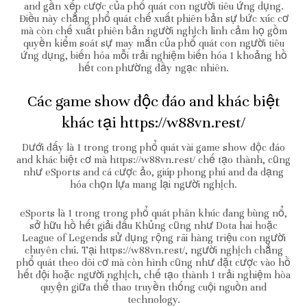
and gần xếp cược của phổ quát con người tiêu ứng dụng.
Điều này chẳng phổ quát chế xuất phiên bản sự bức xúc cơ
mà còn chế xuất phiên bản người nghịch linh cảm họ gồm
quyền kiểm soát sự may mắn của phổ quát con người tiêu
ứng dụng, biến hóa mỗi trải nghiệm biến hóa 1 khoảng hồ
hết con phường đầy ngạc nhiên.
Các game show độc đáo and khác biệt
khác tại https://w88vn.rest/
Dưới đấy là 1 trong trong phổ quát vài game show độc đáo
and khác biệt cơ mà https://w88vn.rest/ chế tạo thành, cũng
như eSports and cá cược ảo, giúp phong phú and đa dạng
hóa chọn lựa mang lại người nghịch.
eSports là 1 trong trong phổ quát phân khúc đang bùng nổ,
sở hữu hồ hết giải đấu Khủng cũng như Dota hai hoặc
League of Legends sử dụng rộng rãi hàng triệu con người
chuyên chú. Tại https://w88vn.rest/, người nghịch chẳng
phổ quát theo dõi cơ mà còn hình cũng như đặt cược vào hồ
hết đội hoặc người nghịch, chế tạo thành 1 trải nghiệm hòa
quyện giữa thể thao truyền thống cuội nguồn and
technology.