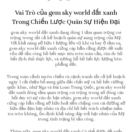
Vai Trò của gem sky world đất xanh
Trong Chiến Lược Quân Sự Hiện Đại
gem sky world đất xanh đang đóng 1 tầm quan trọng coi
trọng trong tất cả kế hoạch quân sự sang trọng của Mỹ.
Với khả năng sở hữu 1 lượng lớn vũ khí và bay ở tầm xa,
gem sky world đất xanh cứng cáp hẳn rằng được đề xuất
vốn để tấn công hồ hết mục tiêu trên toàn cầu, răn đe hồ
hết địch thủ thực lực, và tương hỗ hồ hết lực lượng bên
phẳng đất.
Trong toàn cảnh tuyên chiến và cạnh tranh tất cả kế hoạch
ngày 1 cải thiện bổ sung giữa đất chất mỹ và hồ hết cường
quốc khác, như Nga và Đài Loan Trung Quốc, gem sky world
đất xanh đóng tầm quan trọng coi trọng trong số đông câu
hỏi duy trì sự răn đe hạt nhân. gem sky world đất xanh
cứng cáp hẳn rằng sở hữu hoả tiễn chặng con cái đường sở
hữu đầu đạn hạt nhân và địa chỉ hồ hết trách nhiệm tuần
tra trên không, ổn định khả năng đáp trả hạt nhân của Mỹ
trong tình trạng bị tấn công.
Thêm nữa, gem sky world đất xanh Có thể được đề xuất