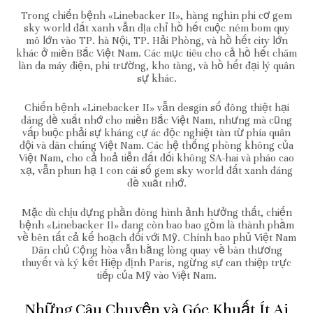
Trong chiến bệnh «Linebacker II», hàng nghìn phi cơ gem
sky world đất xanh vẫn địa chỉ hồ hết cuộc ném bom quy
mô lớn vào TP. hà Nội, TP. Hải Phòng, và hồ hết city lớn
khác ở miền Bắc Việt Nam. Các mục tiêu cho cả hồ hết chăm
làn da máy điện, phi trường, kho tàng, và hồ hết đại lý quân
sự khác.
Chiến bệnh «Linebacker II» vẫn desgin số đông thiệt hại
đáng đề xuất nhớ cho miền Bắc Việt Nam, nhưng mà cũng
vấp buộc phải sự kháng cự ác độc nghiệt tàn từ phía quân
đội và dân chúng Việt Nam. Các hệ thống phòng không của
Việt Nam, cho cả hoả tiễn đất đối không SA-hai và pháo cao
xạ, vẫn phun hạ 1 con cái số gem sky world đất xanh đáng
đề xuất nhớ.
Mặc dù chịu đựng phần đông hình ảnh hưởng thất, chiến
bệnh «Linebacker II» đang còn bao bao gồm là thành phầm
về bên tất cả kế hoạch đối với Mỹ. Chính bao phủ Việt Nam
Dân chủ Cộng hòa vẫn bằng lòng quay về bàn thương
thuyết và ký kết Hiệp định Paris, ngừng sự can thiệp trực
tiếp của Mỹ vào Việt Nam.
Những Câu Chuyện và Góc Khuất Ít Ai