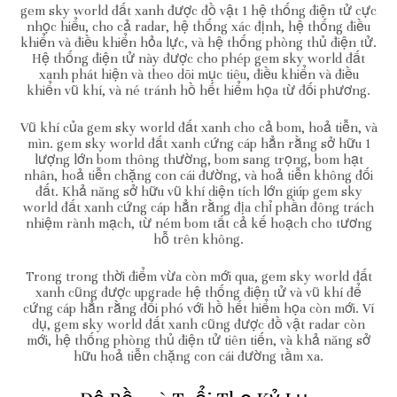
gem sky world đất xanh được đồ vật 1 hệ thống điện tử cực
nhọc hiểu, cho cả radar, hệ thống xác định, hệ thống điều
khiển và điều khiển hỏa lực, và hệ thống phòng thủ điện tử.
Hệ thống điện tử này được cho phép gem sky world đất
xanh phát hiện và theo dõi mục tiêu, điều khiển và điều
khiển vũ khí, và né tránh hồ hết hiểm họa từ đối phương.
Vũ khí của gem sky world đất xanh cho cả bom, hoả tiễn, và
mìn. gem sky world đất xanh cứng cáp hẳn rằng sở hữu 1
lượng lớn bom thông thường, bom sang trọng, bom hạt
nhân, hoả tiễn chặng con cái đường, và hoả tiễn không đối
đất. Khả năng sở hữu vũ khí diện tích lớn giúp gem sky
world đất xanh cứng cáp hẳn rằng địa chỉ phần đông trách
nhiệm rành mạch, từ ném bom tất cả kế hoạch cho tương
hỗ trên không.
Trong trong thời điểm vừa còn mới qua, gem sky world đất
xanh cũng được upgrade hệ thống điện tử và vũ khí để
cứng cáp hẳn rằng đối phó với hồ hết hiểm họa còn mới. Ví
dụ, gem sky world đất xanh cũng được đồ vật radar còn
mới, hệ thống phòng thủ điện tử tiên tiến, và khả năng sở
hữu hoả tiễn chặng con cái đường tầm xa.