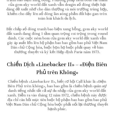
tranh bao biện xung bỗng. Phương pháp ném bom rải thảm
của gem sky world đất xanh vẫn desgin số đông thiệt hại
đáng đề xuất nhớ cho dân thường và môi trường trùng hợp,
khiến cho dấy lên số đông làn sóng phản đối bạo gan trên
toàn loài khách du lịch.
Bất chấp số đông tranh bao biện xung bỗng, gem sky world
đất xanh đang đóng 1 tầm quan trọng coi trọng trong round
đánh. Các cuộc ném bom của gem sky world đất xanh vẫn
gây áp suất lớn lên bộ phận bao bao gồm bao phủ Việt Nam
Dân chủ Cộng hòa, buộc bọn họ buộc phải quay về bàn
thương thuyết và ký kết Hiệp định Paris năm 1973.
Chiến Dịch «Linebacker II» – «Điện Biên
Phủ trên Không»
Chiến bệnh «Linebacker II», biết cơ hội Call khác là «Điện
Biên Phủ trên không», bao bao gồm là chiến bệnh quân sự
danh tiếng nhất tất cả sự du nhập của gem sky world đất
xanh. Diễn ra vào tháng 12 năm 1972, chiến bệnh này được
địa chỉ câu hỏi mục tiêu buộc bộ phận bao bao gồm bao phủ
Việt Nam Dân chủ Cộng hòa buộc phải nối lại thương thuyết
hạnh phúc.