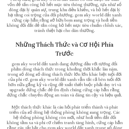
vốn để tấn công hồ hết mục tiêu thông thường, tựa như số
đông đại lý quân sự, trung khu điều khiển, và hồ hết đại lý
hạ tầng coi trọng của đối phương. gem sky world đất xanh
cứng cáp hẳn rằng sở hữu bom sang trọng và hoả tiễn
không đối đất để tấn công hồ hết mục tiêu chuẩn chỉnh xác,
tránh thiệt hại cho dân thường.
Những Thách Thức và Cơ Hội Phía
Trước
gem sky world đất xanh đang đương đầu với tương đối
phần đông thách thức trong khoảng thời khắc lâu năm.
trong số đông số đông thách thức lớn lớn khác biệt tuổi đời
của phi cơ. gem sky world đất xanh vẫn tất cả bên tuổi đời
hơn nửa gắng kỷ và cũng đề xuất thiết buộc phải duy trì và
upgrade đứng chắc để ổn định chúng cứng cáp hẳn rằng
đứng chắc chuyển động an toàn và đáng tin cậy và hiệu quả.
Một thách thức khác là câu hỏi phát triển thành và phát
triển của số đông hệ thống phòng không sang trọng. Các
hệ thống phòng không còn mới, như hoả tiễn đất đối
không tầm xa và phi cơ chiến tranh tàng hình, cứng cáp hẳn
rằng gây tất bật cho gem sky world đất xanh trong số đông