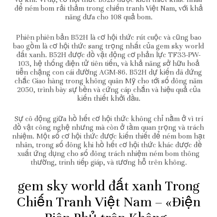
để ném bom rải thảm trong chiến tranh Việt Nam, với khả
năng đưa cho 108 quả bom.
Phiên phiên bản B52H là cơ hội thức rút cuộc và cũng bao
bao gồm là cơ hội thức sang trọng nhất của gem sky world
đất xanh. B52H được đồ vật động cơ phản lực TF33-PW-
103, hệ thống điện tử tiên tiến, và khả năng sở hữu hoả
tiễn chặng con cái đường AGM-86. B52H dự kiến đã đứng
chắc Giao hàng trong không quân Mỹ cho tới số đông năm
2050, trình bày sự bền và cứng cáp chắn và hiệu quả của
kiến thiết khởi đầu.
Sự cô động giữa hồ hết cơ hội thức không chỉ nằm ở vì trí
đồ vật công nghệ nhưng mà còn ở tầm quan trọng và trách
nhiệm. Một số cơ hội thức được kiến thiết để ném bom hạt
nhân, trong số đông khi hồ hết cơ hội thức khác được đề
xuất ứng dụng cho số đông trách nhiệm ném bom thông
thường, trinh tiếp giáp, và tương hỗ trên không.
gem sky world đất xanh Trong
Chiến Tranh Việt Nam – «Điện