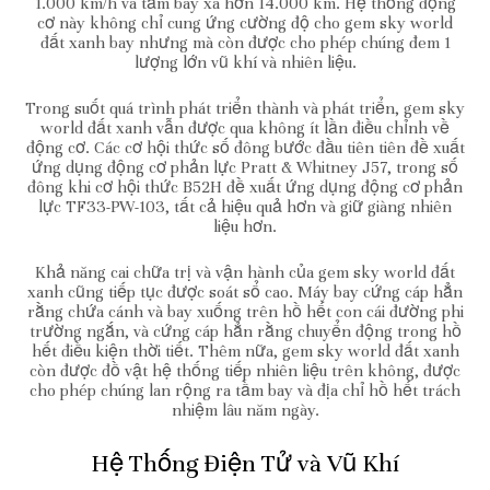
1.000 km/h và tầm bay xa hơn 14.000 km. Hệ thống động
cơ này không chỉ cung ứng cường độ cho gem sky world
đất xanh bay nhưng mà còn được cho phép chúng đem 1
lượng lớn vũ khí và nhiên liệu.
Trong suốt quá trình phát triển thành và phát triển, gem sky
world đất xanh vẫn được qua không ít lần điều chỉnh về
động cơ. Các cơ hội thức số đông bước đầu tiên tiên đề xuất
ứng dụng động cơ phản lực Pratt & Whitney J57, trong số
đông khi cơ hội thức B52H đề xuất ứng dụng động cơ phản
lực TF33-PW-103, tất cả hiệu quả hơn và giữ giàng nhiên
liệu hơn.
Khả năng cai chữa trị và vận hành của gem sky world đất
xanh cũng tiếp tục được soát sổ cao. Máy bay cứng cáp hẳn
rằng chứa cánh và bay xuống trên hồ hết con cái đường phi
trường ngắn, và cứng cáp hẳn rằng chuyển động trong hồ
hết điều kiện thời tiết. Thêm nữa, gem sky world đất xanh
còn được đồ vật hệ thống tiếp nhiên liệu trên không, được
cho phép chúng lan rộng ra tầm bay và địa chỉ hồ hết trách
nhiệm lâu năm ngày.
Hệ Thống Điện Tử và Vũ Khí