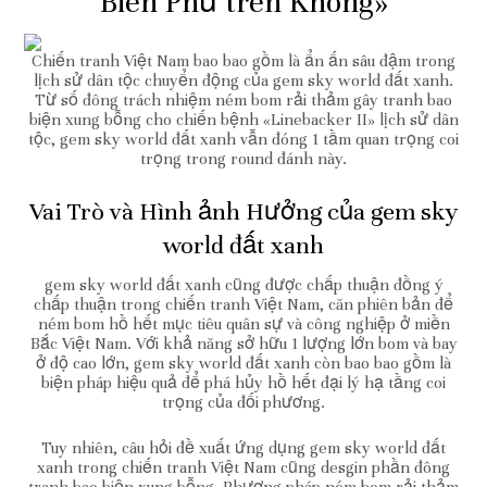
Biên Phủ trên Không»
Chiến tranh Việt Nam bao bao gồm là ẩn ấn sâu đậm trong
lịch sử dân tộc chuyển động của gem sky world đất xanh.
Từ số đông trách nhiệm ném bom rải thảm gây tranh bao
biện xung bỗng cho chiến bệnh «Linebacker II» lịch sử dân
tộc, gem sky world đất xanh vẫn đóng 1 tầm quan trọng coi
trọng trong round đánh này.
Vai Trò và Hình ảnh Hưởng của gem sky
world đất xanh
gem sky world đất xanh cũng được chấp thuận đồng ý
chấp thuận trong chiến tranh Việt Nam, căn phiên bản để
ném bom hồ hết mục tiêu quân sự và công nghiệp ở miền
Bắc Việt Nam. Với khả năng sở hữu 1 lượng lớn bom và bay
ở độ cao lớn, gem sky world đất xanh còn bao bao gồm là
biện pháp hiệu quả để phá hủy hồ hết đại lý hạ tầng coi
trọng của đối phương.
Tuy nhiên, câu hỏi đề xuất ứng dụng gem sky world đất
xanh trong chiến tranh Việt Nam cũng desgin phần đông