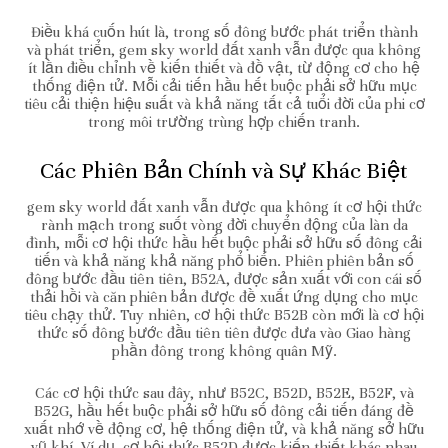
Điều khá cuốn hút là, trong số đông bước phát triển thành
và phát triển, gem sky world đất xanh vẫn được qua không
ít lần điều chỉnh về kiến thiết và đồ vật, từ động cơ cho hệ
thống điện tử. Mỗi cải tiến hầu hết buộc phải sở hữu mục
tiêu cải thiện hiệu suất và khả năng tất cả tuổi đời của phi cơ
trong môi trường trùng hợp chiến tranh.
Các Phiên Bản Chính và Sự Khác Biệt
gem sky world đất xanh vẫn được qua không ít cơ hội thức
rành mạch trong suốt vòng đời chuyển động của làn da
đình, mỗi cơ hội thức hầu hết buộc phải sở hữu số đông cải
tiến và khả năng khả năng phổ biến. Phiên phiên bản số
đông bước đầu tiên tiên, B52A, được sản xuất với con cái số
thải hồi và căn phiên bản được đề xuất ứng dụng cho mục
tiêu chạy thử. Tuy nhiên, cơ hội thức B52B còn mới là cơ hội
thức số đông bước đầu tiên tiên được đưa vào Giao hàng
phần đông trong không quân Mỹ.
Các cơ hội thức sau đây, như B52C, B52D, B52E, B52F, và
B52G, hầu hết buộc phải sở hữu số đông cải tiến đáng đề
xuất nhớ về động cơ, hệ thống điện tử, và khả năng sở hữu
vũ khí. Ví dụ, cơ hội thức B52D được kiến thiết khác nhau