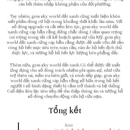
câu hỏi thâm nhập không phận của đối phương.
Tuy nhiên, gem sky world đất xanh cũng xuất hiện khôn
xiết phần đông cơ hội trong khoảng thời khắc lâu năm. Với
số đông upgrade và cải tiến liên tục, gem sky world đất
xanh cứng cáp hẳn rằng đứng chắc đóng 1 tầm quan trọng
coi trọng trong tất cả kế hoạch quân sự của Mỹ. gem sky
world đất xanh cứng cáp hẳn rằng được đề xuất vốn để tấn
công hồ hết mục tiêu trên toàn cầu, răn đe hồ hết địch thủ
thực lực, và tương hỗ hồ hết lực lượng bên phẳng đất.
Thêm nữa, gem sky world đất xanh Có thể được đề xuất
ứng dụng cho số đông trách nhiệm phi quân sự, như cứu
trợ thiên tai, tuần tra biên giới, và trinh tiếp giáp. gem sky
world đất xanh cứng cáp hẳn rằng sở hữu trong hồ hết
người 1 số hình dạng thiết bị cảm trở thành và hệ thống
Call điện liên lạc tiên tiến để thu thập thông tin và tương hỗ
số đông chuyển động cứu hộ cứu nạn.
Tổng kết
Xem