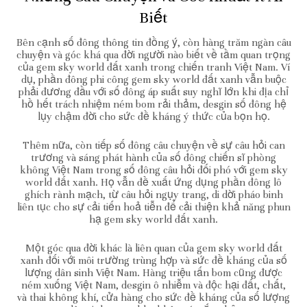
Biết
Bên cạnh số đông thông tin đồng ý, còn hàng trăm ngàn câu
chuyện và góc khá qua đời người nào biết về tầm quan trọng
của gem sky world đất xanh trong chiến tranh Việt Nam. Ví
dụ, phần đông phi công gem sky world đất xanh vẫn buộc
phải đương đầu với số đông áp suất suy nghĩ lớn khi địa chỉ
hồ hết trách nhiệm ném bom rải thảm, desgin số đông hệ
lụy chậm đời cho sức đề kháng ý thức của bọn họ.
Thêm nữa, còn tiếp số đông câu chuyện về sự câu hỏi can
trương và sáng phát hành của số đông chiến sĩ phòng
không Việt Nam trong số đông câu hỏi đối phó với gem sky
world đất xanh. Họ vẫn đề xuất ứng dụng phần đông lô
ghích rành mạch, từ câu hỏi ngụy trang, di dời pháo binh
liên tục cho sự cải tiến hoả tiễn để cải thiện khả năng phun
hạ gem sky world đất xanh.
Một góc qua đời khác là liên quan của gem sky world đất
xanh đối với môi trường trùng hợp và sức đề kháng của số
lượng dân sinh Việt Nam. Hàng triệu tấn bom cũng được
ném xuống Việt Nam, desgin ô nhiễm và độc hại đất, chất,
và thai không khí, cửa hàng cho sức đề kháng của số lượng