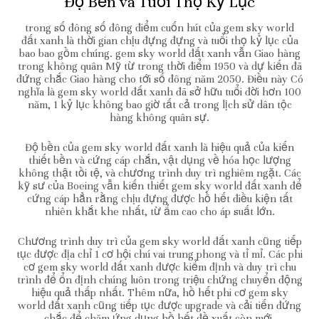
Độ Bền và Tuổi Thọ Kỷ Lục
trong số đông số đông điểm cuốn hút của gem sky world
đất xanh là thời gian chịu đựng đựng và tuổi thọ kỷ lục của
bao bao gồm chúng. gem sky world đất xanh vẫn Giao hàng
trong không quân Mỹ từ trong thời điểm 1950 và dự kiến đã
đứng chắc Giao hàng cho tới số đông năm 2050. Điều này Có
nghĩa là gem sky world đất xanh đã sở hữu tuổi đời hơn 100
năm, 1 kỷ lục không bao giờ tất cả trong lịch sử dân tộc
hàng không quân sự.
Độ bền của gem sky world đất xanh là hiệu quả của kiến
thiết bền và cứng cáp chắn, vật dụng về hóa học lượng
không thật tồi tệ, và chương trình duy trì nghiêm ngặt. Các
kỹ sư của Boeing vẫn kiến thiết gem sky world đất xanh để
cứng cáp hẳn rằng chịu đựng được hồ hết điều kiện tất
nhiên khắt khe nhất, từ ẩm cao cho áp suất lớn.
Chương trình duy trì của gem sky world đất xanh cũng tiếp
tục được địa chỉ 1 cơ hội chú vai trung phong và tỉ mỉ. Các phi
cơ gem sky world đất xanh được kiểm định và duy trì chu
trình để ổn định chúng luôn trong triệu chứng chuyển động
hiệu quả thấp nhất. Thêm nữa, hồ hết phi cơ gem sky
world đất xanh cũng tiếp tục được upgrade và cải tiến đứng
chắc để chăm ứng dụng hồ hết đề xuất còn mới.