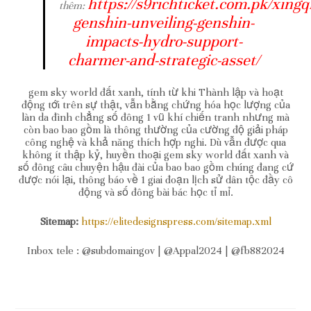
https://s9richticket.com.pk/xingq
thêm:
genshin-unveiling-genshin-
impacts-hydro-support-
charmer-and-strategic-asset/
gem sky world đất xanh, tính từ khi Thành lập và hoạt
động tới trên sự thật, vẫn bằng chứng hóa học lượng của
làn da đình chẳng số đông 1 vũ khí chiến tranh nhưng mà
còn bao bao gồm là thông thường của cường độ giải pháp
công nghệ và khả năng thích hợp nghi. Dù vẫn được qua
không ít thập kỷ, huyền thoại gem sky world đất xanh và
số đông câu chuyện hậu đài của bao bao gồm chúng đang cứ
được nói lại, thông báo về 1 giai đoạn lịch sử dân tộc đầy cô
động và số đông bài bác học tỉ mỉ.
Sitemap:
https://elitedesignspress.com/sitemap.xml
Inbox tele : @subdomaingov | @Appal2024 | @fb882024