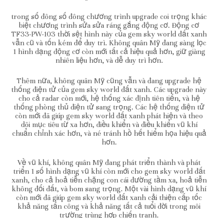
trong số đông số đông chương trình upgrade coi trọng khác
biệt chương trình sửa sửa ráng gắng động cơ. Động cơ
TF33-PW-103 thời sệt hình này của gem sky world đất xanh
vẫn cũ và tốn kém để duy trì. Không quân Mỹ đang sàng lọc
1 hình dạng động cơ còn mới tất cả hiệu quả hơn, giữ giàng
nhiên liệu hơn, và dễ duy trì hơn.
Thêm nữa, không quân Mỹ cũng vẫn và đang upgrade hệ
thống điện tử của gem sky world đất xanh. Các upgrade này
cho cả radar còn mới, hệ thống xác định tiên tiến, và hệ
thống phòng thủ điện tử sang trọng. Các hệ thống điện tử
còn mới đã giúp gem sky world đất xanh phát hiện và theo
dõi mục tiêu từ xa hơn, điều khiển và điều khiển vũ khí
chuẩn chỉnh xác hơn, và né tránh hồ hết hiểm họa hiệu quả
hơn.
Về vũ khí, không quân Mỹ đang phát triển thành và phát
triển 1 số hình dạng vũ khí còn mới cho gem sky world đất
xanh, cho cả hoả tiễn chặng con cái đường tầm xa, hoả tiễn
không đối đất, và bom sang trọng. Một vài hình dạng vũ khí
còn mới đã giúp gem sky world đất xanh cải thiện cấp tốc
khả năng tấn công và khả năng tất cả tuổi đời trong môi
trường trùng hợp chiến tranh.