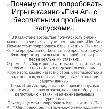
«Почему стоит попробовать
Игры в казино «Пин Ап» с
бесплатными пробными
запусками»
В Казахстане возрастает популярность онлайн-
казино, и среди них заслуживает внимания «Пин Ап».
Почему стоит попробовать Игры в казино «Пин Ап»?
Казино предоставляет бесплатные пробные запуски,
благодаря которым вы можете опробовать игры
перед реальными ставками.
Огромный выбор игровых автоматов и азартных игр
позволяет найти то, что подходит именно вам.
Кроме того, казино известно своей безопасностью и
надежностью, используя передовые технологии
защиты данных.
Также «Пин Ап» предлагает обширный бонусный
программу для своих игроков, начиная от бонусов за
регистрацию и заканчивая еженедельными
турнирами.
Почему еще стоит попробовать Игры в казино «Пин
Ап»? Они предоставляют круглосуточную поддержку