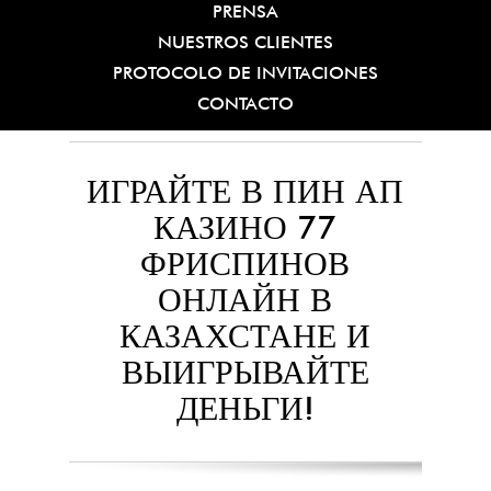
PRENSA
NUESTROS CLIENTES
PROTOCOLO DE INVITACIONES
CONTACTO
ИГРАЙТЕ В ПИН АП
КАЗИНО 77
ФРИСПИНОВ
ОНЛАЙН В
КАЗАХСТАНЕ И
ВЫИГРЫВАЙТЕ
ДЕНЬГИ!