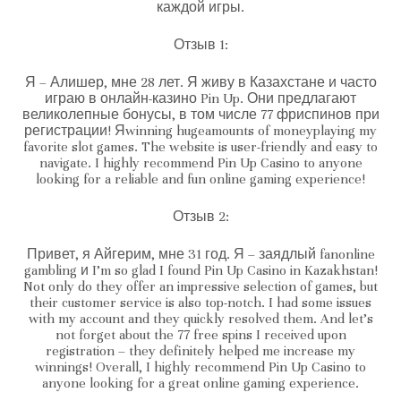
каждой игры.
Отзыв 1:
Я – Алишер, мне 28 лет. Я живу в Казахстане и часто
играю в онлайн-казино Pin Up. Они предлагают
великолепные бонусы, в том числе 77 фриспинов при
регистрации! Яwinning hugeamounts of moneyplaying my
favorite slot games. The website is user-friendly and easy to
navigate. I highly recommend Pin Up Casino to anyone
looking for a reliable and fun online gaming experience!
Отзыв 2:
Привет, я Айгерим, мне 31 год. Я – заядлый fanonline
gambling и I’m so glad I found Pin Up Casino in Kazakhstan!
Not only do they offer an impressive selection of games, but
their customer service is also top-notch. I had some issues
with my account and they quickly resolved them. And let’s
not forget about the 77 free spins I received upon
registration – they definitely helped me increase my
winnings! Overall, I highly recommend Pin Up Casino to
anyone looking for a great online gaming experience.