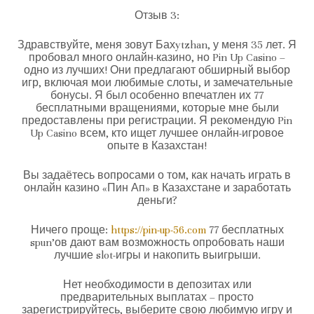
Отзыв 3:
Здравствуйте, меня зовут Бахytzhan, у меня 35 лет. Я
пробовал много онлайн-казино, но Pin Up Casino –
одно из лучших! Они предлагают обширный выбор
игр, включая мои любимые слоты, и замечательные
бонусы. Я был особенно впечатлен их 77
бесплатными вращениями, которые мне были
предоставлены при регистрации. Я рекомендую Pin
Up Casino всем, кто ищет лучшее онлайн-игровое
опыте в Казахстан!
Вы задаётесь вопросами о том, как начать играть в
онлайн казино «Пин Ап» в Казахстане и заработать
деньги?
Ничего проще:
https://pin-up-56.com
77 бесплатных
spun’ов дают вам возможность опробовать наши
лучшие slot-игры и накопить выигрыши.
Нет необходимости в депозитах или
предварительных выплатах – просто
зарегистрируйтесь, выберите свою любимую игру и