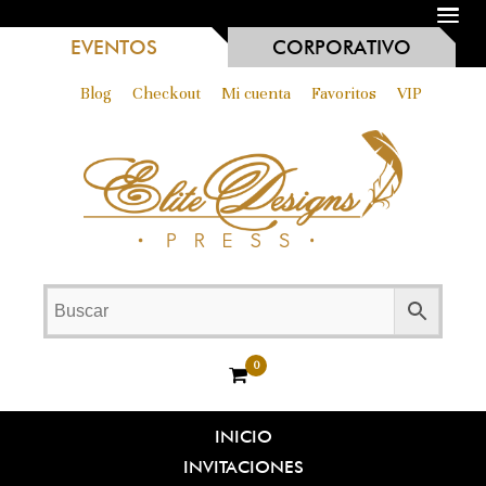
MENU
EVENTOS
CORPORATIVO
Blog
Checkout
Mi cuenta
Favoritos
VIP
0
INICIO
INVITACIONES