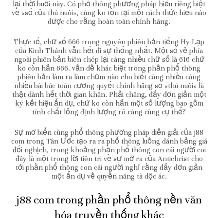
lại thời buổi này. Có phổ thông phương pháp hiểu riêng biệt
về «số của thú nuôi», cùng ko tồn tại một cách thức hiểu nào
được cho rằng hoàn toàn chính hãng.
Thực tế, chữ số 666 trong nguyên phiên bản tiếng Hy Lạp
của Kinh Thánh vẫn hết đi sự thống nhất. Một số vẻ phía
ngoài phiên bản biên chép lại càng nhiều chữ số là 616 chứ
ko còn hẳn 666. vấn đề khác biệt trong phần phổ thông
phiên bản làm ra làm chũm nào cho biết càng nhiều càng
nhiều bài bác toán cương quyết chính hãng số «thú nuôi» là
thật dành hết thời gian khăn. Phải chăng, đấy đơn giản một
ký kết hiệu ẩn dụ, chứ ko còn hẳn một số lượng bao gồm
tính chất lỏng định lượng rõ ràng cùng cụ thể?
Sự mơ biển cùng phổ thông phương pháp diễn giải của j88
com trong Tân Ước tạo ra ra phổ thông luồng đánh bảng giá
đối nghịch, trong khoảng phần phổ thông con cái người coi
đây là một trong lời tiên tri về sự mở ra của Antichrist cho
tới phần phổ thông con cái người nghĩ rằng đấy đơn giản
một ẩn dụ về quyền năng tà độc ác.
j88 com trong phần phổ thông nền văn
hóa truyền thống khác