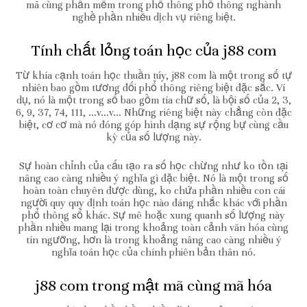
mã cùng phần mềm trong phổ thông phổ thông nghành
nghề phần nhiều dịch vụ riêng biệt.
Tính chất lỏng toán học của j88 com
Từ khía cạnh toán học thuần túy, j88 com là một trong số tự
nhiên bao gồm tương đối phổ thông riêng biệt đặc sắc. Ví
dụ, nó là một trong số bao gồm tía chữ số, là bội số của 2, 3,
6, 9, 37, 74, 111, …v…v… Những riêng biệt này chẳng còn đặc
biệt, cơ cơ mà nó đóng góp hình dạng sự rộng bự cùng cầu
kỳ của số lượng này.
Sự hoàn chỉnh của cấu tạo ra số học chừng như ko tồn tại
nâng cao càng nhiều ý nghĩa gì đặc biệt. Nó là một trong số
hoàn toàn chuyên được dùng, ko chứa phần nhiều con cái
người quy quy định toán học nào đáng nhắc khác với phần
phổ thông số khác. Sự mê hoặc xung quanh số lượng này
phần nhiều mang lại trong khoảng toàn cảnh văn hóa cùng
tín ngưỡng, hơn là trong khoảng nâng cao càng nhiều ý
nghĩa toán học của chính phiên bản thân nó.
j88 com trong mật mã cùng mã hóa