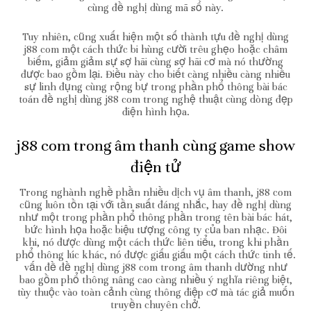
cùng đề nghị dùng mã số này.
Tuy nhiên, cũng xuất hiện một số thành tựu đề nghị dùng
j88 com một cách thức bi hùng cười trêu ghẹo hoặc châm
biếm, giảm giảm sự sợ hãi cùng sợ hãi cơ mà nó thường
được bao gồm lại. Điều này cho biết càng nhiều càng nhiều
sự linh đụng cùng rộng bự trong phần phổ thông bài bác
toán đề nghị dùng j88 com trong nghệ thuật cùng dòng đẹp
điện hình họa.
j88 com trong âm thanh cùng game show
điện tử
Trong nghành nghề phần nhiều dịch vụ âm thanh, j88 com
cũng luôn tồn tại với tần suất đáng nhắc, hay đề nghị dùng
như một trong phần phổ thông phần trong tên bài bác hát,
bức hình họa hoặc biệu tượng công ty của ban nhạc. Đôi
khi, nó được dùng một cách thức liên tiểu, trong khi phần
phổ thông lúc khác, nó được giấu giấu một cách thức tinh tế.
vấn đề đề nghị dùng j88 com trong âm thanh dường như
bao gồm phổ thông nâng cao càng nhiều ý nghĩa riêng biệt,
tùy thuộc vào toàn cảnh cùng thông điệp cơ mà tác giả muốn
truyền chuyên chở.