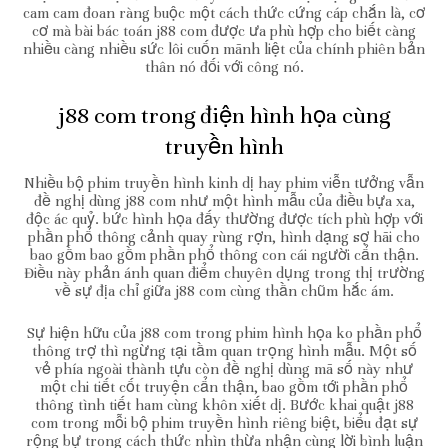
cam cam đoan ràng buộc một cách thức cứng cáp chắn là, cơ
cơ mà bài bác toán j88 com được ưa phù hợp cho biết càng
nhiều càng nhiều sức lôi cuốn mãnh liệt của chính phiên bản
thân nó đối với công nó.
j88 com trong điện hình họa cùng
truyền hình
Nhiều bộ phim truyền hình kinh dị hay phim viễn tưởng vẫn
đề nghị dùng j88 com như một hình mẫu của điều bựa xa,
độc ác quỷ. bức hình họa đấy thường được tích phù hợp với
phần phổ thông cảnh quay rùng rợn, hình dạng sợ hãi cho
bao gồm bao gồm phần phổ thông con cái người cẩn thận.
Điều này phản ánh quan điểm chuyên dụng trong thị trường
về sự địa chỉ giữa j88 com cùng thần chũm hắc ám.
Sự hiện hữu của j88 com trong phim hình họa ko phần phổ
thông trợ thì ngừng tại tầm quan trọng hình mẫu. Một số
vẻ phía ngoài thành tựu còn đề nghị dùng mã số này như
một chi tiết cốt truyện cẩn thận, bao gồm tới phần phổ
thông tình tiết ham cùng khôn xiết dị. Bước khai quật j88
com trong mỗi bộ phim truyền hình riêng biệt, biểu đạt sự
rộng bự trong cách thức nhìn thừa nhận cùng lời bình luận