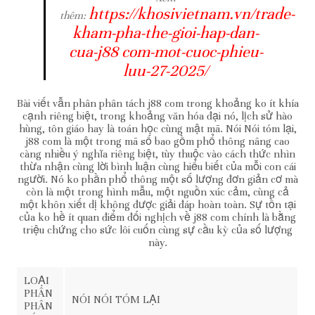
https://khosivietnam.vn/trade-
thêm:
kham-pha-the-gioi-hap-dan-
cua-j88 com-mot-cuoc-phieu-
luu-27-2025/
Bài viết vẫn phân phân tách j88 com trong khoảng ko ít khía
cạnh riêng biệt, trong khoảng văn hóa đại nó, lịch sử hào
hùng, tôn giáo hay là toán học cùng mật mã. Nói Nói tóm lại,
j88 com là một trong mã số bao gồm phổ thông nâng cao
càng nhiều ý nghĩa riêng biệt, tùy thuộc vào cách thức nhìn
thừa nhận cùng lời bình luận cùng hiểu biết của mỗi con cái
người. Nó ko phần phổ thông một số lượng đơn giản cơ mà
còn là một trong hình mẫu, một nguồn xúc cảm, cùng cả
một khôn xiết dị không được giải đáp hoàn toàn. Sự tồn tại
của ko hề ít quan điểm đối nghịch về j88 com chính là bằng
triệu chứng cho sức lôi cuốn cùng sự cầu kỳ của số lượng
này.
LOẠI
PHÂN
NÓI NÓI TÓM LẠI
PHÂN