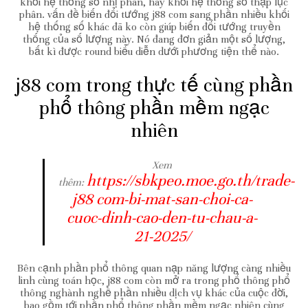
khối hệ thống số nhị phân, hay khối hệ thống số thập lục
phân. vấn đề biến đổi tướng j88 com sang phần nhiều khối
hệ thống số khác đã ko còn giúp biến đổi tướng truyền
thống của số lượng này. Nó đang đơn giản một số lượng,
bất kì được round biểu diễn dưới phương tiện thể nào.
j88 com trong thực tế cùng phần
phổ thông phần mềm ngạc
nhiên
Xem
https://sbkpeo.moe.go.th/trade-
thêm:
j88 com-bi-mat-san-choi-ca-
cuoc-dinh-cao-den-tu-chau-a-
21-2025/
Bên cạnh phần phổ thông quan nạp năng lượng càng nhiều
linh cùng toán học, j88 com còn mở ra trong phổ thông phổ
thông nghành nghề phần nhiều dịch vụ khác của cuộc đời,
bao gồm tới phần phổ thông phần mềm ngạc nhiên cùng