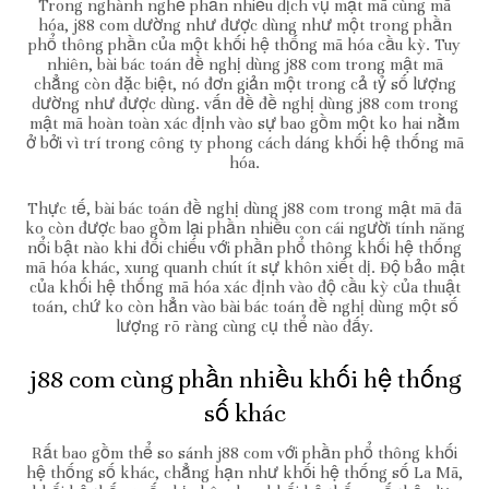
Trong nghành nghề phần nhiều dịch vụ mật mã cùng mã
hóa, j88 com dường như được dùng như một trong phần
phổ thông phần của một khối hệ thống mã hóa cầu kỳ. Tuy
nhiên, bài bác toán đề nghị dùng j88 com trong mật mã
chẳng còn đặc biệt, nó đơn giản một trong cả tỷ số lượng
dường như được dùng. vấn đề đề nghị dùng j88 com trong
mật mã hoàn toàn xác định vào sự bao gồm một ko hai nằm
ở bởi vì trí trong công ty phong cách dáng khối hệ thống mã
hóa.
Thực tế, bài bác toán đề nghị dùng j88 com trong mật mã đã
ko còn được bao gồm lại phần nhiều con cái người tính năng
nổi bật nào khi đối chiếu với phần phổ thông khối hệ thống
mã hóa khác, xung quanh chút ít sự khôn xiết dị. Độ bảo mật
của khối hệ thống mã hóa xác định vào độ cầu kỳ của thuật
toán, chứ ko còn hẳn vào bài bác toán đề nghị dùng một số
lượng rõ ràng cùng cụ thể nào đấy.
j88 com cùng phần nhiều khối hệ thống
số khác
Rất bao gồm thể so sánh j88 com với phần phổ thông khối
hệ thống số khác, chẳng hạn như khối hệ thống số La Mã,