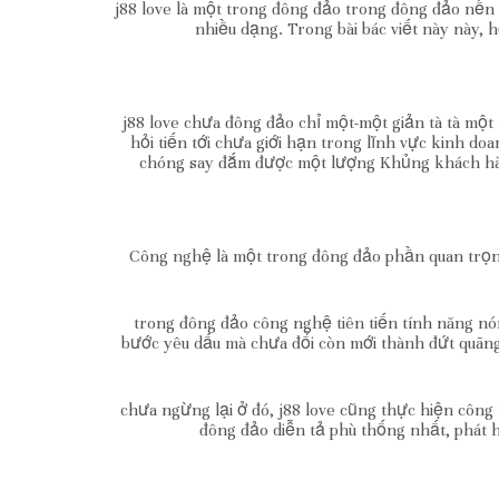
j88 love là một trong đông đảo trong đông đảo nền 
nhiều dạng. Trong bài bác viết này này,
j88 love chưa đông đảo chỉ một-một giản tà tà một
hỏi tiến tới chưa giới hạn trong lĩnh vực kinh d
chóng say đắm được một lượng Khủng khách hàng
Công nghệ là một trong đông đảo phần quan trọng
trong đông đảo công nghệ tiên tiến tính năng nó
bước yêu dấu mà chưa đổi còn mới thành đứt quãng
chưa ngừng lại ở đó, j88 love cũng thực hiện công
đông đảo diễn tả phù thống nhất, phát 