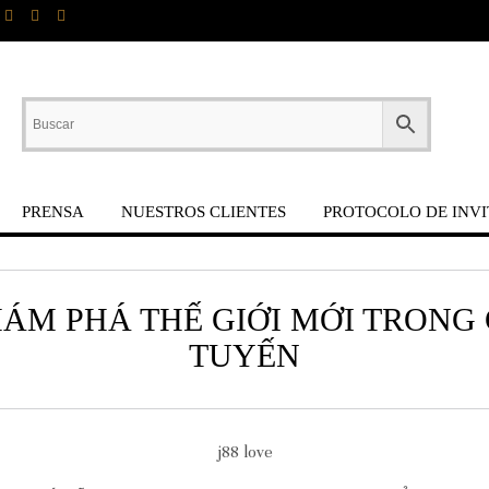
PRENSA
NUESTROS CLIENTES
PROTOCOLO DE INVI
HÁM PHÁ THẾ GIỚI MỚI TRONG 
TUYẾN
j88 love