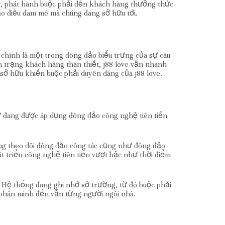
này, phát hành buộc phải đến khách hàng thưởng thức
ảo điều đam mê mà chúng đang sở hữu tới.
 chính là một trong đông đảo biểu trưng của sự câu
h trạng khách hàng thân thiết, j88 love vẫn nhanh
ở hữu khiến buộc phải duyên dáng của j88 love.
ư đang được áp dụng đông đảo công nghệ tiên tiến
àng theo dõi đông đảo công tác cũng như đông đảo
 triển công nghệ tiên tiến vượt bậc như thời điểm
. Hệ thống đang ghi nhớ sở trường, từ đó buộc phải
 phân minh đến vẫn từng người ngôi nhà.