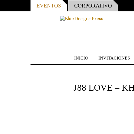
EVENTOS
CORPORATIVO
INICIO
INVITACIONES
J88 LOVE – K