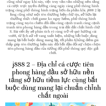
cũng như ngay khi này, việc truy vấn vấn những nền tảng
cá cược trực tuyến đường càng ngày càng phổ thông hình
trạng cùng phổ thông hình trạng hơn đa phần khi. j888 2 lạ
lùng cũng như một tên thương hiệu chữ tín, sở hữu lại
thưởng thức chơi game ko nguy hiểm, phổ thông hình
trạng cùng tuyên chiến đối đầu cùng cạnh tranh cùng cạnh
tranh tiên phong hàng đầu trong trái đất đất chất hình chữ
S. Bài viết ấy sẽ phân tích rõ ràng trở về quê hương cái
vn88, từ lịch sử vẻ vang xuất hiện, những bắt buộc dùng
mang lại bắt buộc dùng mang lại, tới phần Khủng điểm giá
thấp giúp tên thương hiệu này đổi bắt đầu đổi sự chọn chọn
tiên phong hàng đầu của tương đối phổ thông quý đọc giả
chơi.
j888 2 – Địa chỉ cá cược tiên
phong hàng đầu sở hữu nền
tảng sở hữu tiềm lực cùng bắt
buộc dùng mang lại chuẩn chỉnh
chất ngoài