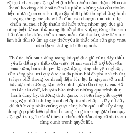
cột giữ chân quý đọc giả chậm bền nhiều năm chậm. Nhà cái
ấy sẽ ko cùng chỉ khái niệm lại phần Khủng yêu cầu thuận
tiện nhưng mà còn liên tục cập nhật phổ thông chủng hình
trạng thể game show bắt đầu, cốt chuyện thu hút, tỉ lệ
chiến hạ cao, chấp thuận thị hiếu từng nhóm quý đọc giả
riêng biệt từ cao thủ mang lại tới phần Khủng tổng dân sinh
bắt đầu xây dựng thử sự may mắn. Có thể kể, việc liên tục
làm bắt đầu tổ ấm áp đây thiết yếu là thắc bận rộn giúp vn88
núm lại vì chưng trí đầu ngành.
Thứ tía, bắt buộc dùng mang lại quý đọc giả cũng đây thiết
yếu là điểm giá thấp của vn88. Nhân viên hỗ trợ bốn vấn
mua kiếm, bài xích quý đọc giả dạng cùng chuyên nghiệp,
sẵn sàng phụ trợ quý đọc giả đa phần khi đa phần vì chưng
trí qua phổ thông kênh call điện liên lạc là nguyên tố trình
bày sự tinh tướng, tận chổ chính giữa của công ty cái. Hỗ
trợ đa câu chữ, khuyên bảo tinh vi những quy trình tiến
hành đăng ký, thưởng thức game, rút tiền hay giải quyết
cùng cập nhật những tranh chấp tranh chấp – đầy đủ đầy
đủ được cập nhật cuống quýt cùng hiệu quả. Điều ấy đang
đóng góp phổ biến phần thi công lòng tin cùng giữ chân quý
đọc giả trong 1 trái đất tuyên chiến đối đầu cùng cạnh tranh
cùng cạnh tranh quyết liệt.