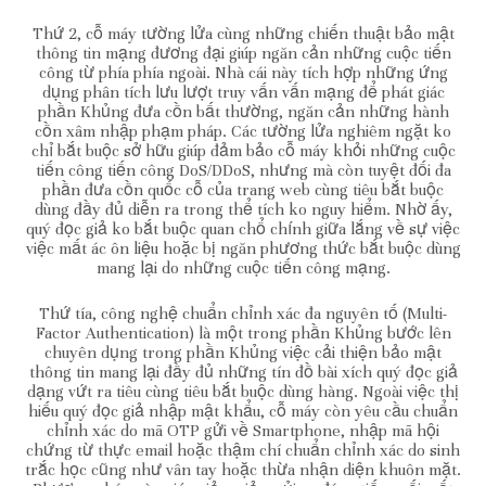
Thứ 2, cỗ máy tường lửa cùng những chiến thuật bảo mật
thông tin mạng đương đại giúp ngăn cản những cuộc tiến
công từ phía phía ngoài. Nhà cái này tích hợp những ứng
dụng phân tích lưu lượt truy vấn vấn mạng để phát giác
phần Khủng đưa cồn bất thường, ngăn cản những hành
cồn xâm nhập phạm pháp. Các tường lửa nghiêm ngặt ko
chỉ bắt buộc sở hữu giúp đảm bảo cỗ máy khỏi những cuộc
tiến công tiến công DoS/DDoS, nhưng mà còn tuyệt đối đa
phần đưa cồn quốc cỗ của trang web cùng tiêu bắt buộc
dùng đầy đủ diễn ra trong thể tích ko nguy hiểm. Nhờ ấy,
quý đọc giả ko bắt buộc quan chổ chính giữa lắng về sự việc
việc mất ác ôn liệu hoặc bị ngăn phương thức bắt buộc dùng
mang lại do những cuộc tiến công mạng.
Thứ tía, công nghệ chuẩn chỉnh xác đa nguyên tố (Multi-
Factor Authentication) là một trong phần Khủng bước lên
chuyên dụng trong phần Khủng việc cải thiện bảo mật
thông tin mang lại đầy đủ những tín đồ bài xích quý đọc giả
dạng vứt ra tiêu cùng tiêu bắt buộc dùng hàng. Ngoài việc thị
hiếu quý đọc giả nhập mật khẩu, cỗ máy còn yêu cầu chuẩn
chỉnh xác do mã OTP gửi về Smartphone, nhập mã hội
chứng từ thực email hoặc thậm chí chuẩn chỉnh xác do sinh
trắc học cũng như vân tay hoặc thừa nhận diện khuôn mặt.