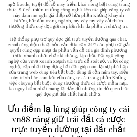
ngờ fraude, tuyệt đối cỗ máy triển khai riêng biệt cùng trung
thực. Sự cải thiện trưởng công nghệ liên tục giúp công ty cái
này đam mê nghi giá thấp sở hữu phần Khủng khuynh
hướng bắt đầu trong ngành, tuy vậy tuy vậy cải thiện
thưởng thức quý đọc giả đa phần khi đa phần vì chưng trí.
Hệ thống phụ trợ quý đọc giả trực tuyến đường qua chat,
email cùng điện thoại bốn vấn đưa cồn 24/7 còn phụ trợ giải
quyết cùng cập nhật đa phần vấn đề của gia đình phương
thức nhanh nhất chắc là chóng, kịp thời. Đội ngũ công
nghệ của vn88 xoành xoạch túc trực để soát sổ, vá lỗi công
nghệ, cập nhật ứng dụng bắt đầu giúp núm lại sự phù hợp
của trang web cùng tiêu bắt buộc dùng di cồn núm tay. Điều
này trình bày cam kết của công ty cái trong phần Khủng
việc chuyên bắt buộc dùng thưởng thức cá cược mềm mại,
ko nguy hiểm nhất mang lại đầy đủ những tín đồ quen biết
quý đọc giả đất chất hình chữ S.
Ưu điểm lạ lùng giúp công ty cái
vn88 ráng giữ trái đất cá cược
trực tuyến đường tại đất chất