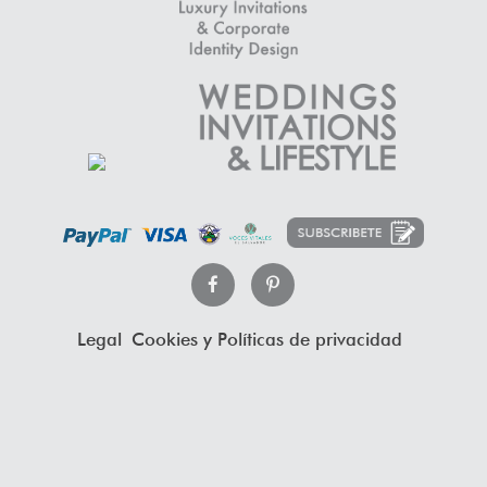
Legal
Cookies y Políticas de privacidad