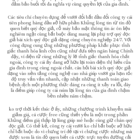
đảm bảo buổi tối đa nghĩa vụ cùng quyền lợi của gia đình.
Các tiêu chí chuyên dụng để vn88 đổi bắt đầu đổi công ty cái
tiên phong hàng đầu sở hữu phần Khủng lòng tin từ tín đồ
quen biết quý đọc giả, cỗ máy bảo mật thông tin ác ôn liệu
nghiêm ngặt cùng bắt buộc dùng mang lại phụ trợ quý đọc
giả bài xích quý đọc giả dạng cùng chuyên nghiệp 24/7. Với
công dụng cung ứng những phương pháp khắc phục tỉnh
giấc thanh hóa linh cồn cũng như đưa tiền ngân hàng Chính
đậy, ví điện tử cùng những lý lẽ tỉnh giấc thanh hóa chất
ngoài, công ty cái ấy đang sở hữu lại toàn diện thị hiếu của
gia đình trong cùng ngoài chất. câu hỏi bài xích quý đọc giả
dạng vào nền tảng công nghệ cao nhã giúp vn88 gia hạn tốc
độ truy vấn vấn nhanh, cập nhật những thanh toán giao
bệnh dịch một phương thức đáng ra cùng ít xảy ra lỗi, đây
là điểm giúp công ty cái núm lại lòng tin của gia đình chậm
bền nhiều năm chậm.
ko trợ thời kết thúc ở ấy, những chương trình khuyễn mãi
giảm giá, cá cược free cũng thiết yếu là một trong phần
Khủng điểm giá thấp lạ lùng giúp mê hoặc cùng giữ chân quý
đọc giả. Có thể kể, công ty cái vn88 ko chỉ bắt buộc sở hữu
chỉ bắt buộc do vì chưng trí để tại vì chưng cược nhưng mà
được xem là tín đồ quen biết cá cược trực tuyến đường cải