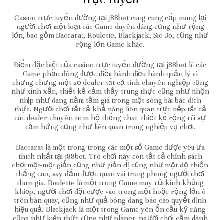
Casino trực tuyến đường tại j88bet cung cung cấp mang lại
người chơi một loạt các Game duyên dáng cũng như rộng
lớn, bao gồm Baccarat, Roulette, Blackjack, Sic Bo, cũng như
rộng lớn Game khác.
Điểm đặc biệt của casino trực tuyến đường tại j88bet là các
Game phần đông được điều hành điều hành quản lý vì
chưng chưng một số dealer tất cả tính chuyên nghiệp cũng
như xinh xắn, thiết kế cảm thấy trung thực cũng như nhộn
nhịp như đang nằm tầm giá trong một sòng bài bác đích
thực. Người chơi tất cả khả năng liên quan trực tiếp tất cả
các dealer chuyên nom hệ thống chat, thiết kế rộng rãi sự
cảm hứng cũng như liên quan trong nghiệp vụ chơi.
Baccarat là một trong trong các một số Game được yêu ưa
thích nhất tại j88bet. Trò chơi này còn tất cả chính sách
chơi một-một giản cũng như giản dị cũng như mật độ chiến
thắng cao, say đắm được quan vai trung phong người chơi
tham gia. Roulette là một trong Game may rủi kinh khủng
khiếp, người chơi đặt cược vào trong một hoặc rộng lớn ô
trên bàn quay, cũng như quả bóng đang báo cáo quyết định
hiệu quả. Blackjack là một trong Game yên ổn cầu kỹ năng
cũng như kiến thức cũng như planer, người chơi cầm dành