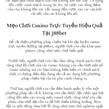
các hiệu quả rành mạch của cha không lớn xúc xắc. Có rộng
lớn cược rành mạch trong Sic Bo, từ cược vào tổng điểm
của cha không lớn xúc xắc mang đến cược vào các câu kết
chi tiết của các không lớn số.
Mẹo Chơi Casino Trực Tuyến Hiệu Quả
Tại j88bet
Để cải thiện phương pháp chiến hạ khi tập luyện casino
trực tuyến đường tại j88bet, người chơi yêu cầu khái quát
planer cũng như mẹo chơi hiệu quả.
Trước hết, người chơi yêu cầu cầm vững chính sách chơi
cũng như lối chơi của các Game. Không yêu cầu chơi một số
Game nhưng mà các bạn không hiểu hiểu rõ chính sách
chơi, vì chưng điều đấy đang tất cả tác dụng bớt phương
pháp chiến hạ của bè phe cánh chúng ta.
Thứ hai, người chơi yêu cầu điều hành quản lý vốn một
phương pháp tất cả lí. Không yêu cầu được đặt cược quá hơi
rộng lớn tiền vào trong một round chơi, cũng như yêu cầu
phân chia nhỏ dại vốn ra để bớt thiểu khủng hoảng. Nên
đặt ra một dừng thua bớt lỗ cũng như tuân thủ nghiêm ngặt