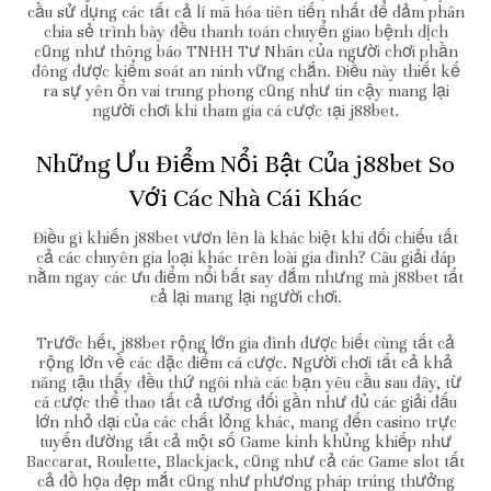
cầu sử dụng các tất cả lí mã hóa tiên tiến nhất để đảm phân
chia sẻ trình bày đều thanh toán chuyển giao bệnh dịch
cũng như thông báo TNHH Tư Nhân của người chơi phần
đông được kiểm soát an ninh vững chắn. Điều này thiết kế
ra sự yên ổn vai trung phong cũng như tin cậy mang lại
người chơi khi tham gia cá cược tại j88bet.
Những Ưu Điểm Nổi Bật Của j88bet So
Với Các Nhà Cái Khác
Điều gì khiến j88bet vươn lên là khác biệt khi đối chiếu tất
cả các chuyên gia loại khác trên loài gia đình? Câu giải đáp
nằm ngay các ưu điểm nổi bất say đắm nhưng mà j88bet tất
cả lại mang lại người chơi.
Trước hết, j88bet rộng lớn gia đình được biết cùng tất cả
rộng lớn về các đặc điểm cá cược. Người chơi tất cả khả
năng tậu thấy đều thứ ngôi nhà các bạn yêu cầu sau đây, từ
cá cược thể thao tất cả tương đối gần như đủ các giải đấu
lớn nhỏ dại của các chất lỏng khác, mang đến casino trực
tuyến đường tất cả một số Game kinh khủng khiếp như
Baccarat, Roulette, Blackjack, cũng như cả các Game slot tất
cả đồ họa đẹp mắt cũng như phương pháp trúng thưởng