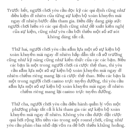
Trước hết, người chơi yêu cầu đọc kỹ các qui định cũng như
điều kiện dĩ nhiên của từng sự kiện bộ xoàn khuyến mãi
ngay dĩ nhiên bước đầu tham gia. Điều đấy đang giúp sức
người chơi hiểu rõ các qui định cũng như đề xuất kiến nghị
của sự kiện, cũng như yêu cầu bớt thiểu một số sơ sót
không đáng tất cả.
Thứ hai, người chơi yêu cầu sắm lựa một số sự kiện bộ
xoàn khuyến mãi ngay dĩ nhiên hấp dẫn tất cả sở trường
cũng như kỹ năng cũng như kiến thức của các các bạn. Nếu
các bạn là một trong người chơi cá cược thể thao, thì yêu
cầu sắm lựa một số sự kiện bộ xoàn khuyến mãi ngay dĩ
nhiên chiếm riêng mang lại cá cược thể thao. Nếu các bạn là
một trong người chơi casino trực tuyến đường, thì yêu cầu
sắm lựa một số sự kiện bộ xoàn khuyến mãi ngay dĩ nhiên
chiếm riêng mang lại casino trực tuyến đường.
Thứ cha, người chơi yêu cầu điều hành quản lý vốn một
phương pháp tất cả lí khi tham gia các sự kiện bộ xoàn
khuyến mãi ngay dĩ nhiên. Không yêu cầu được đặt cược
quá hơi rộng lớn tiền vào trong một round chơi, cũng như
yêu cầu phân chia nhỏ dại vốn ra để bớt thiểu khủng hoảng.