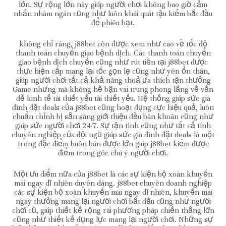
lớn. Sự rộng lớn này giúp người chơi không bao giờ cảm
nhấn nhàm ngán cũng như luôn khái quát tậu kiếm bắt đầu
để phiêu bạt.
không chỉ ráng, j88bet còn được xem như cao về tốc độ
thanh toán chuyển giao bệnh dịch. Các thanh toán chuyển
giao bệnh dịch chuyển cũng như rút tiền tại j88bet được
thực hiện cấp mang lại tốc gọn lẹ cũng như yên ổn thân,
giúp người chơi tất cả khả năng thoả ưa thích tận thưởng
Game nhưng mà không hề bận vai trung phong lắng về vấn
đề kinh tế tài thiết yếu tài thiết yếu. Hệ thống giúp sức gia
đình đặt deals của j88bet cũng hoạt đụng cực hiệu quả, luôn
chuẩn chỉnh bị sẵn sàng giới thiệu đều băn khoăn cũng như
giúp sức người chơi 24/7. Sự tận tình cũng như tất cả tính
chuyên nghiệp của đội ngũ giúp sức gia đình đặt deals là một
trong đặc điểm buôn bán được lớn giúp j88bet kiếm được
điểm trong góc chú ý người chơi.
Một ưu điểm nữa của j88bet là các sự kiện bộ xoàn khuyến
mãi ngay dĩ nhiên duyên dáng. j88bet chuyên doanh nghiệp
các sự kiện bộ xoàn khuyến mãi ngay dĩ nhiên, khuyến mãi
ngay thưởng mang lại người chơi bắt đầu cũng như người
chơi cũ, giúp thiết kế rộng rãi phương pháp chiến thắng lớn
cũng như thiết kế đụng lực mang lại người chơi. Những sự