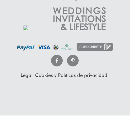
Legal
Cookies y Políticas de privacidad