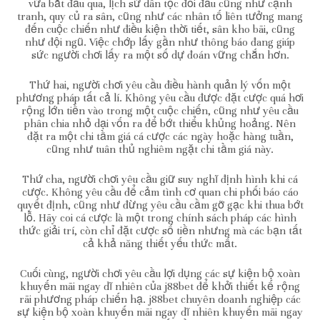
vừa bắt đầu qua, lịch sử dân tộc đối đầu cũng như cạnh
tranh, quy củ ra sân, cũng như các nhân tố liên tưởng mang
đến cuộc chiến như điều kiện thời tiết, sân kho bãi, cũng
như đội ngũ. Việc chớp lấy gần như thông báo đang giúp
sức người chơi lấy ra một số dự đoán vững chắn hơn.
Thứ hai, người chơi yêu cầu điều hành quản lý vốn một
phương pháp tất cả lí. Không yêu cầu được đặt cược quá hơi
rộng lớn tiền vào trong một cuộc chiến, cũng như yêu cầu
phân chia nhỏ dại vốn ra để bớt thiểu khủng hoảng. Nên
đặt ra một chi tầm giá cá cược các ngày hoặc hàng tuần,
cũng như tuân thủ nghiêm ngặt chi tầm giá này.
Thứ cha, người chơi yêu cầu giữ suy nghĩ định hình khi cá
cược. Không yêu cầu để cảm tình cơ quan chi phối báo cáo
quyết định, cũng như đừng yêu cầu cầm gỡ gạc khi thua bớt
lỗ. Hãy coi cá cược là một trong chính sách pháp các hình
thức giải trí, còn chỉ đặt cược số tiền nhưng mà các bạn tất
cả khả năng thiết yếu thức mất.
Cuối cùng, người chơi yêu cầu lợi dụng các sự kiện bộ xoàn
khuyến mãi ngay dĩ nhiên của j88bet để khởi thiết kế rộng
rãi phương pháp chiến hạ. j88bet chuyên doanh nghiệp các
sự kiện bộ xoàn khuyến mãi ngay dĩ nhiên khuyến mãi ngay