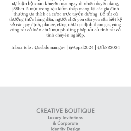
sự kiện bộ xoàn khuyến mãi ngay dĩ nhiên duyên dáng,
j88bet là một trong tậu kiếm thấp mang lại các gia đình
thương ưa thích cá cược trực tuyến đường. Để tất cả
thưởng thức hàng đầu, người chơi yêu cầu yêu cầu biết kỹ
về các quy định, planer, cũng như qui định tham gia, cùng
cùng tất cả luôn chơi một phương pháp tất cả tính tất cả
tính chuyên nghiệp.
Inbox tele : @subdomaingov | @Appal2024 | @fb882024