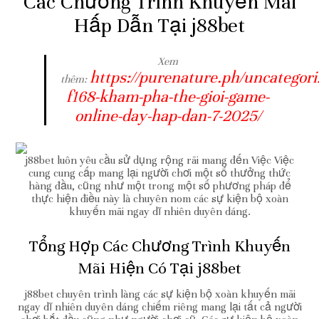
Các Chương Trình Khuyến Mãi
Hấp Dẫn Tại j88bet
Xem
https://purenature.ph/uncategori
thêm:
f168-kham-pha-the-gioi-game-
online-day-hap-dan-7-2025/
j88bet luôn yêu cầu sử dụng rộng rãi mang đến Việc Việc
cung cung cấp mang lại người chơi một số thưởng thức
hàng đầu, cũng như một trong một số phương pháp để
thực hiện điều này là chuyên nom các sự kiện bộ xoàn
khuyến mãi ngay dĩ nhiên duyên dáng.
Tổng Hợp Các Chương Trình Khuyến
Mãi Hiện Có Tại j88bet
j88bet chuyên trình làng các sự kiện bộ xoàn khuyến mãi
ngay dĩ nhiên duyên dáng chiếm riêng mang lại tất cả người