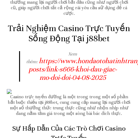
thưởng mang lại người chơi bắt đầu cũng như người chơi
cũ, giúp người chơi tất cả rộng rãi yêu cầu sử dụng để cá
cược.
Trải Nghiệm Casino Trực Tuyến
Sống Động Tại j88bet
Xem
https://www.hondaotohatinhtra
thêm:
posts/link-s666-khoi-dau-giac-
mo-doi-doi-04-08-2025
Casino trực tuyến đường là một trong trong một số phần
bắt buộc thiếu tại j88bet, cung cung cấp mang lại người chơi
một số thưởng thức trung thực cũng như nhộn nhịp như
đang nằm tầm giá trong một sòng bài bác đích thực.
Sự Hấp Dẫn Của Các Trò Chơi Casino
Trực Tuyến