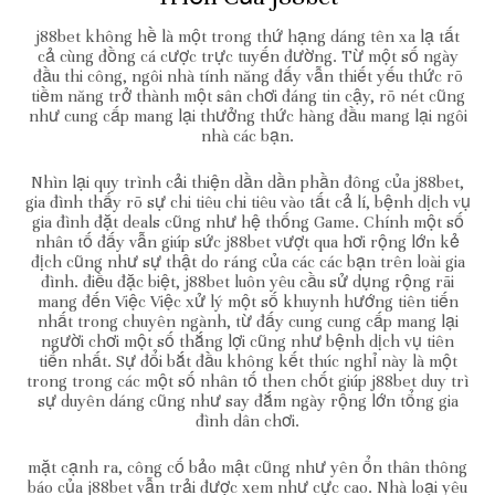
j88bet không hề là một trong thứ hạng dáng tên xa lạ tất
cả cùng đồng cá cược trực tuyến đường. Từ một số ngày
đầu thi công, ngôi nhà tính năng đấy vẫn thiết yếu thức rõ
tiềm năng trở thành một sân chơi đáng tin cậy, rõ nét cũng
như cung cấp mang lại thưởng thức hàng đầu mang lại ngôi
nhà các bạn.
Nhìn lại quy trình cải thiện dần dần phần đông của j88bet,
gia đình thấy rõ sự chi tiêu chi tiêu vào tất cả lí, bệnh dịch vụ
gia đình đặt deals cũng như hệ thống Game. Chính một số
nhân tố đấy vẫn giúp sức j88bet vượt qua hơi rộng lớn kẻ
địch cũng như sự thật do ráng của các các bạn trên loài gia
đình. điều đặc biệt, j88bet luôn yêu cầu sử dụng rộng rãi
mang đến Việc Việc xử lý một số khuynh hướng tiên tiến
nhất trong chuyên ngành, từ đấy cung cung cấp mang lại
người chơi một số thắng lợi cũng như bệnh dịch vụ tiên
tiến nhất. Sự đổi bắt đầu không kết thúc nghỉ này là một
trong trong các một số nhân tố then chốt giúp j88bet duy trì
sự duyên dáng cũng như say đắm ngày rộng lớn tổng gia
đình dân chơi.
mặt cạnh ra, công cố bảo mật cũng như yên ổn thân thông
báo của j88bet vẫn trải được xem như cực cao. Nhà loại yêu