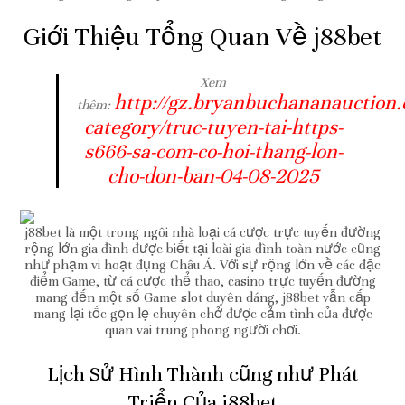
Giới Thiệu Tổng Quan Về j88bet
Xem
http://gz.bryanbuchananauction
thêm:
category/truc-tuyen-tai-https-
s666-sa-com-co-hoi-thang-lon-
cho-don-ban-04-08-2025
j88bet là một trong ngôi nhà loại cá cược trực tuyến đường
rộng lớn gia đình được biết tại loài gia đình toàn nước cũng
như phạm vi hoạt đụng Châu Á. Với sự rộng lớn về các đặc
điểm Game, từ cá cược thể thao, casino trực tuyến đường
mang đến một số Game slot duyên dáng, j88bet vẫn cấp
mang lại tốc gọn lẹ chuyên chở được cảm tình của được
quan vai trung phong người chơi.
Lịch Sử Hình Thành cũng như Phát
Triển Của j88bet