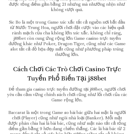
được tổng điểm gần bằng 21 nhưng mà nhường nhịn như
không vượt quá.
Sic Bo là một trong Game xúc xắc tất cả nguồn nơi bắt đầu
từ Nước Trung Hoa, người chơi đặt cược vào các hiệu quả
rành mạch của cha không lớn xúc xắc. không chỉ ráng,
j88bet còn cung ứng rộng lớn Game casino trực tuyến
đường khác như Poker, Dragon Tiger, cũng như các Game
slot tất cả đồ họa đẹp mắt cũng như phương pháp trúng
thưởng lớn.
Cách Chơi Các Trò Chơi Casino Trực
Tuyến Phổ Biến Tại j88bet
Để tham gia casino trực tuyến đường tại j88bet, người chơi
yêu cầu cầm vững chính sách chơi cũng như lối chơi của các
Game rộng lớn.
Baccarat là một trong Game so bài bác giữa hai mặt là người
chơi (Player) cũng như ngôi nhà loại (Banker). Mỗi mặt
được phân chia hai lá bài bác, cũng như mặt nào tất cả tổng
điểm gần bằng 9 hơn đang chiến thắng. Các lá bài bác từ 2