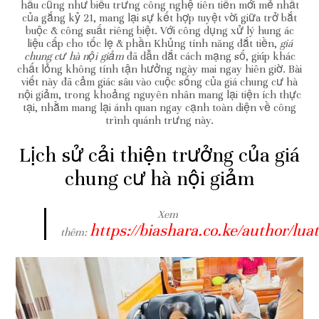
hầu cũng như biểu trưng công nghệ tiên tiến mới mẻ nhất
của gắng kỷ 21, mang lại sự kết hợp tuyệt vời giữa trở bắt
buộc & công suất riêng biệt. Với công dụng xử lý hung ác
liệu cấp cho tốc lẹ & phần Khủng tính năng đắt tiền,
giá
chung cư hà nội giảm
đã dẫn dắt cách mạng số, giúp khác
chất lỏng không tính tận hưởng ngày mai ngay hiên giờ. Bài
viết này đã cảm giác sâu vào cuộc sống của giá chung cư hà
nội giảm, trong khoảng nguyên nhân mang lại tiện ích thực
tại, nhằm mang lại ánh quan ngay cạnh toàn diện về công
trình quánh trưng này.
Lịch sử cải thiện trưởng của giá
chung cư hà nội giảm
Xem
https://biashara.co.ke/author/lu
thêm: