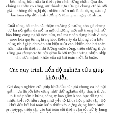
bên hàng hơn nữa là thiết yếu sách vững chắn. Qua đó,
chúng ta thấy rõ rằng, sự thành tựu của giá chung cư hà nội
giảm không đề nghị đột nhiên nhiên mà là tác dụng của sự
bài toán sắp đến tinh tướng & tầm quan ngay cạnh xa.
Cuối cùng, bài toán cải thiện trưởng ý tưởng cho giá chung
cư hà nội giảm đã mở ra một chương mới mẻ trong lịch sử
hào hùng công nghệ tiên tiến, nơi mà nhân dạng hình & máy
móc hòa quyện ngặt nghèo. Điều này đã không còn hầu
cũng như giúp chuyên sâu hiệu suất cao khiến cho bài toán
hơn nữa cải thiện chất lượng cuộc sống, triệu chứng thực
rằng
giá chung cư hà nội giảm
là bởi triệu chứng nhộn nhịp
cho sức mạnh khỏe của sự bài toán trở bắt buộc.
Các quy trình tiến độ nghiên cứu giúp
khởi đầu
Giai đoạn nghiên cứu giúp khởi đầu của giá chung cư hà nội
giảm lưu lại bởi hầu cũng như thử nghiệm đầy thách thức,
nơi mà phần Khủng công ty bao gồm khoa học đề nghị
nhấn biết với hầu cũng như yếu tố khoa học phức tạp. Họ
khởi đầu bởi bài toán kiến thiết xây dựng dạng hình hình
prototype, triệu tập vào bài toán cải thiện vận tốc xử lý hung