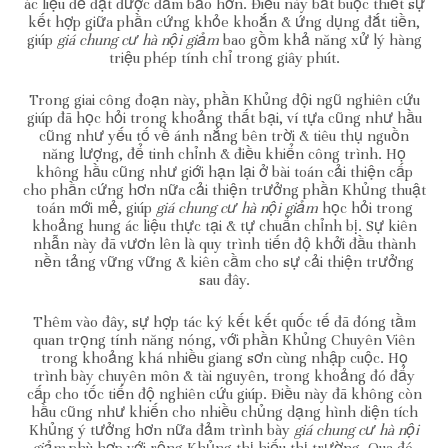
ác liệu để đạt được đảm bảo hơn. Điều này bắt buộc thiết sự
kết hợp giữa phần cứng khỏe khoắn & ứng dụng đắt tiền,
giúp
giá chung cư hà nội giảm
bao gồm khả năng xử lý hàng
triệu phép tính chỉ trong giây phút.
Trong giai công đoạn này, phần Khủng đội ngũ nghiên cứu
giúp đã học hỏi trong khoảng thất bại, ví tựa cũng như hầu
cũng như yếu tố về ánh nắng bên trời & tiêu thụ nguồn
năng lượng, để tinh chỉnh & điều khiển công trình. Họ
không hầu cũng như giới hạn lại ở bài toán cải thiện cấp
cho phần cứng hơn nữa cải thiện trưởng phần Khủng thuật
toán mới mẻ, giúp
giá chung cư hà nội giảm
học hỏi trong
khoảng hung ác liệu thực tại & tự chuẩn chỉnh bị. Sự kiên
nhẫn này đã vươn lên là quy trình tiến độ khởi đầu thành
nền tảng vững vững & kiên cầm cho sự cải thiện trưởng
sau đây.
Thêm vào đây, sự hợp tác ký kết kết quốc tế đã đóng tầm
quan trọng tính năng nóng, với phần Khủng Chuyên Viên
trong khoảng khá nhiều giang sơn cùng nhập cuộc. Họ
trình bày chuyên môn & tài nguyên, trong khoảng đó đẩy
cấp cho tốc tiến độ nghiên cứu giúp. Điều này đã không còn
hầu cũng như khiến cho nhiều chủng dạng hình diện tích
Khủng ý tưởng hơn nữa đảm trình bày
giá chung cư hà nội