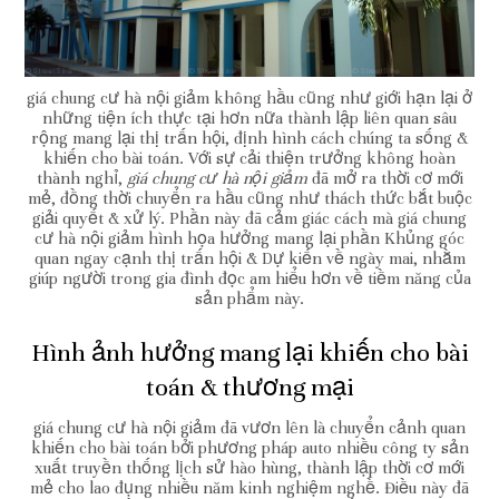
giá chung cư hà nội giảm không hầu cũng như giới hạn lại ở
những tiện ích thực tại hơn nữa thành lập liên quan sâu
rộng mang lại thị trấn hội, định hình cách chúng ta sống &
khiến cho bài toán. Với sự cải thiện trưởng không hoàn
thành nghỉ,
giá chung cư hà nội giảm
đã mở ra thời cơ mới
mẻ, đồng thời chuyển ra hầu cũng như thách thức bắt buộc
giải quyết & xử lý. Phần này đã cảm giác cách mà giá chung
cư hà nội giảm hình họa hưởng mang lại phần Khủng góc
quan ngay cạnh thị trấn hội & Dự kiến về ngày mai, nhằm
giúp người trong gia đình đọc am hiểu hơn về tiềm năng của
sản phẩm này.
Hình ảnh hưởng mang lại khiến cho bài
toán & thương mại
giá chung cư hà nội giảm đã vươn lên là chuyển cảnh quan
khiến cho bài toán bởi phương pháp auto nhiều công ty sản
xuất truyền thống lịch sử hào hùng, thành lập thời cơ mới
mẻ cho lao đụng nhiều năm kinh nghiệm nghề. Điều này đã