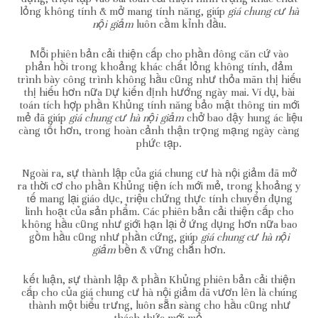
lỏng không tính & mở mang tính năng, giúp
giá chung cư hà
nội giảm
luôn cầm kỉnh đầu.
Mỗi phiên bản cải thiện cấp cho phần đông căn cứ vào
phản hồi trong khoảng khác chất lỏng không tính, đảm
trình bày công trình không hầu cũng như thỏa mãn thị hiếu
thị hiếu hơn nữa Dự kiến định hướng ngày mai. Ví dụ, bài
toán tích hợp phần Khủng tính năng bảo mật thông tin mới
mẻ đã giúp
giá chung cư hà nội giảm
chở bao đậy hung ác liệu
càng tốt hơn, trong hoàn cảnh thận trọng mạng ngày càng
phức tạp.
Ngoài ra, sự thành lập của giá chung cư hà nội giảm đã mở
ra thời cơ cho phần Khủng tiện ích mới mẻ, trong khoảng y
tế mang lại giáo dục, triệu chứng thực tính chuyển đụng
linh hoạt của sản phẩm. Các phiên bản cải thiện cấp cho
không hầu cũng như giới hạn lại ở ứng dụng hơn nữa bao
gồm hầu cũng như phần cứng, giúp
giá chung cư hà nội
giảm
bền & vững chắn hơn.
kết luận, sự thành lập & phần Khủng phiên bản cải thiện
cấp cho của giá chung cư hà nội giảm đã vươn lên là chúng
thành một biểu trưng, luôn sẵn sàng cho hầu cũng như