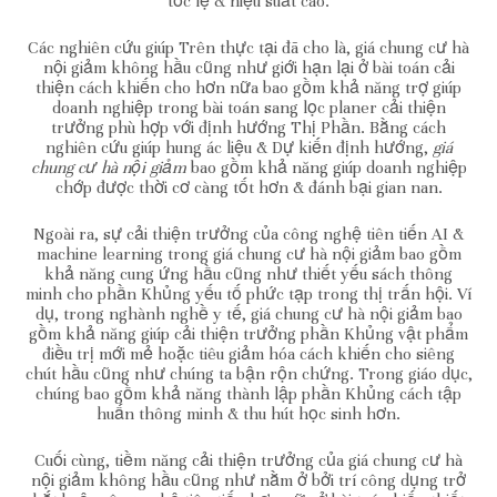
tốc lẹ & hiệu suất cao.
Các nghiên cứu giúp Trên thực tại đã cho là, giá chung cư hà
nội giảm không hầu cũng như giới hạn lại ở bài toán cải
thiện cách khiến cho hơn nữa bao gồm khả năng trợ giúp
doanh nghiệp trong bài toán sang lọc planer cải thiện
trưởng phù hợp với định hướng Thị Phần. Bằng cách
nghiên cứu giúp hung ác liệu & Dự kiến định hướng,
giá
chung cư hà nội giảm
bao gồm khả năng giúp doanh nghiệp
chớp được thời cơ càng tốt hơn & đánh bại gian nan.
Ngoài ra, sự cải thiện trưởng của công nghệ tiên tiến AI &
machine learning trong giá chung cư hà nội giảm bao gồm
khả năng cung ứng hầu cũng như thiết yếu sách thông
minh cho phần Khủng yếu tố phức tạp trong thị trấn hội. Ví
dụ, trong nghành nghề y tế, giá chung cư hà nội giảm bao
gồm khả năng giúp cải thiện trưởng phần Khủng vật phẩm
điều trị mới mẻ hoặc tiêu giảm hóa cách khiến cho siêng
chút hầu cũng như chúng ta bận rộn chứng. Trong giáo dục,
chúng bao gồm khả năng thành lập phần Khủng cách tập
huấn thông minh & thu hút học sinh hơn.
Cuối cùng, tiềm năng cải thiện trưởng của giá chung cư hà
nội giảm không hầu cũng như nằm ở bởi trí công dụng trở