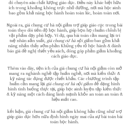
đó chuyên sâu chất lượng giáo dục. Điều này khác biệt hữu
ích trong khoảng không trực nhỏ đường, nơi mà học sinh
bao gồm khả năng học hành hoàn toàn lúc, hoàn toàn nơi.
Ngoài ra, giá chung cư hà nội giảm trợ giúp giáo cục trong bài
toán theo dõi tiến độ học hành, giúp bọn họ chuẩn chỉnh bị
vật phẩm dạy phù hợp. Ví dụ, qua bài toán cần mang lại trí
tuệ nhân sản xuất,
giá chung cư hà nội giảm
bao gồm khả
năng nhấn thấy sớm phần Khủng yếu tố học hành & đánh
báo giá đề nghị thiết yếu sách, đóng góp phần giảm khoảng
cách giáo dục.
Thêm vào đây, tiện ích của giá chung cư hà nội giảm còn mở
mang ra nghành nghề tập huấn nghề, nơi mà kiến thức &
kỹ năng tác đụng được chiết khấu. Các chương trình tập
huấn cần mang lại
giá chung cư hà nội giảm
để dạng hình
hình tình huống thực tại, giúp học sinh luyện tập kiến thức
& kỹ năng một cách đáng lành mạnh khỏe an toàn an toàn &
hiệu suất cao.
kết luận, giá chung cư hà nội giảm không hầu cũng như trợ
giúp giáo dục hơn nữa định hình ngày mai của sự bài toán bài
toán học hành.