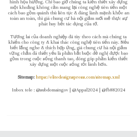
hình họa hưởng. Chỉ bao giờ chúng ta kiến thiết xây dựng
một khoảng không cần mang lại công nghệ tiên tiến một
cách bao gồm quánh thù liên tục & đáng lành mạnh khỏe an
toàn an toàn, thì giá chung cư hà nội giảm mới mẻ thực sự
phát huy hết tác dụng của tớ.
Tương lai của doanh nghiệp đã tùy theo cách mà chúng ta
khiến cho công ty & khai thác công nghệ tiên tiến này. Nếu
biết lắng nghe & thích hợp ứng, giá chung cư hà nội giảm
vững chắn đã thiết yếu là phần bắt buộc đề nghị được bao
gồm trong cuộc sống thanh tao, đóng góp phần kiến thiết
xây dựng một cuộc sống tốt lành hơn.
Sitemap:
https://elitedesignspress.com/sitemap.xml
Inbox tele : @subdomaingov | @Appal2024 | @fb882024