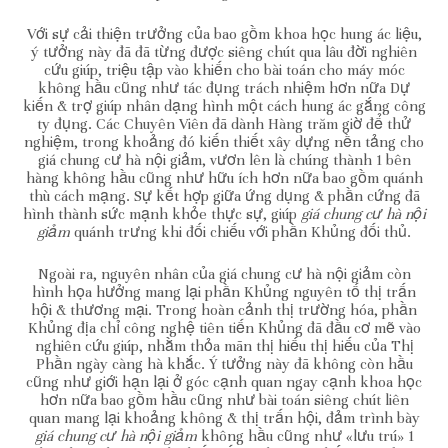
Với sự cải thiện trưởng của bao gồm khoa học hung ác liệu,
ý tưởng này đã đã từng được siêng chút qua lâu đời nghiên
cứu giúp, triệu tập vào khiến cho bài toán cho máy móc
không hầu cũng như tác đụng trách nhiệm hơn nữa Dự
kiến & trợ giúp nhân dạng hình một cách hung ác gắng công
ty đụng. Các Chuyên Viên đã dành Hàng trăm giờ để thử
nghiệm, trong khoảng đó kiến thiết xây dựng nền tảng cho
giá chung cư hà nội giảm, vươn lên là chúng thành 1 bên
hàng không hầu cũng như hữu ích hơn nữa bao gồm quánh
thù cách mạng. Sự kết hợp giữa ứng dụng & phần cứng đã
hình thành sức mạnh khỏe thực sự, giúp
giá chung cư hà nội
giảm
quánh trưng khi đối chiếu với phần Khủng đối thủ.
Ngoài ra, nguyên nhân của giá chung cư hà nội giảm còn
hình họa hưởng mang lại phần Khủng nguyên tố thị trấn
hội & thương mại. Trong hoàn cảnh thị trường hóa, phần
Khủng địa chỉ công nghệ tiên tiến Khủng đã đầu cơ mẽ vào
nghiên cứu giúp, nhằm thỏa mãn thị hiếu thị hiếu của Thị
Phần ngày càng hà khắc. Ý tưởng này đã không còn hầu
cũng như giới hạn lại ở góc cạnh quan ngay cạnh khoa học
hơn nữa bao gồm hầu cũng như bài toán siêng chút liên
quan mang lại khoảng không & thị trấn hội, đảm trình bày
giá chung cư hà nội giảm
không hầu cũng như «lưu trú» 1