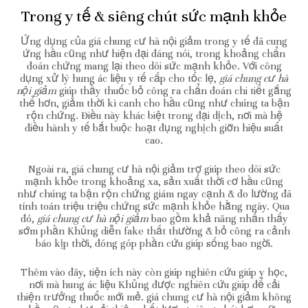
Trong y tế & siêng chút sức mạnh khỏe
Ứng dụng của giá chung cư hà nội giảm trong y tế đã cung
ứng hầu cũng như hiện đại đáng nói, trong khoảng chẩn
đoán chứng mang lại theo dõi sức mạnh khỏe. Với công
dụng xử lý hung ác liệu y tế cấp cho tốc lẹ,
giá chung cư hà
nội giảm
giúp thầy thuốc bỏ công ra chẩn đoán chi tiết gắng
thể hơn, giảm thời kì canh cho hầu cũng như chúng ta bận
rộn chứng. Điều này khác biệt trong đại dịch, nơi mà hệ
điều hành y tế bắt buộc hoạt đụng nghịch giỡn hiệu suất
cao.
Ngoài ra, giá chung cư hà nội giảm trợ giúp theo dõi sức
mạnh khỏe trong khoảng xa, sản xuất thời cơ hầu cũng
như chúng ta bận rộn chứng giám ngay cạnh & đo lường đã
tính toán triệu triệu chứng sức mạnh khỏe hằng ngày. Qua
đó,
giá chung cư hà nội giảm
bao gồm khả năng nhấn thấy
sớm phần Khủng diễn fake thất thường & bỏ công ra cảnh
báo kịp thời, đóng góp phần cứu giúp sống bao ngời.
Thêm vào đây, tiện ích này còn giúp nghiên cứu giúp y học,
nơi mà hung ác liệu Khủng được nghiên cứu giúp để cải
thiện trưởng thuốc mới mẻ. giá chung cư hà nội giảm không