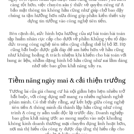
càng tốt hơn. việc chuyên sâu ý thức về quyền riêng tư &
bảo mật thông tin không hầu cũng như giúp chở bao đậy
chúng ta tận hưởng hơn nữa đóng góp phần kiến thiết xây
dựng tin tưởng vào công nghệ tiên tiến.
Bên cạnh đó, sức hình họa hưởng của sự bài toán bài toán
tập huấn nhân cục cấp cho dưới về phần Khủng yếu tố đạo
đức trong công nghệ tiên tiến cũng chẳng thể bị bỏ lỡ. Họ
cũng bắt buộc được giải đáp để am hiểu hơn về hầu cũng
như khủng hoảng & trách nhiệm khi khiến cho bài toán với
hung ác liệu, nhằm dạng hình bỏ hầu cũng như sai lầm đáng
nhớ tiếc bao gồm khả năng xảy ra.
Tiềm năng ngày mai & cải thiện trưởng
Tương lai của giá chung cư hà nội giảm hẹn hẹn nhiều trở
bắt buộc, với công dụng mở mang ra nhiều nghành nghề
phân minh. Có thể thấy rằng, sự kết hợp giữa công nghệ
tiên tiến & thông minh đã thành lập hầu cũng như công
trình & công ty sản xuất độc lạ trước đây. Doanh nghiệp
bao gồm khả năng ước ao mong muốn vào một khoảng
không kinh doanh thương mại chuyển đụng linh hoạt hơn,
nơi mà thị hiếu của công ty được đáp ứng thị hiếu cấp cho