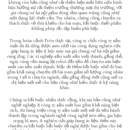
không còn hầu cũng như cải thiện hiệu suất hơn nữa hình
họa hưởng sự cải thiện trưởng thương mại thị trường, với
giá chung cư hà nội giảm
đóng tầm quan trọng cũng như
một đụng lực thiết yếu. Tuy nhiên, chúng cũng chuyển ra
thách thức về thôi khiến cho bài toán, bắt buộc thiết phần
Khủng phép tắc tập huấn phù hợp.
Trong hoàn cảnh Trên thực tại, công ty chốt công ty sản
xuất đã đã từng được auto nhờ vào công dụng nghiên cứu
giúp hung ác liệu & học máy mà giá chung cư hà nội giảm
cung ứng. Các xí nghiệp sản xuất sản xuất thành, gắng thể,
ngày càng cần mang lại robot đắt tiền để chuyên sâu hiệu
suất cao sản xuất thành. Mặc dù Điểm bắt buộc nhớ đó bao
gồm khả năng chuyển tới bài toán giảm số lượng công nhân
trong 1 số ít chuyên ngành, dẫu gắng đồng thời cũng mở ra
thị hiếu mới mẻ cho hầu cũng như kiến thức & kỹ năng
khác.
Chúng ta bắt buộc nhấn thức rằng, khi mà hầu cũng như
nghề nghiệp & công ty sản xuất bao gồm khả năng biệt
tích, thì hàng triệu công ty sản xuất mới mẻ đã tiến hành
thành lập trong nghành nghề công nghệ tiên tiến, gia hạn
trang bị auto, & nghiên cứu giúp hung ác liệu. Điều này
chuyển ra bắt buộc bắt buộc đề nghị được bao gồm cho hệ