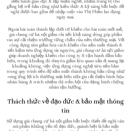
điều hành giáo dục & tập huấn nghề, nhằm trang bị cho
gắng hệ trẻ hầu cũng như kiến thức & kỹ năng bắt buộc đề
nghị được bao gồm để nhập cuộc vào Thị Phần lao đụng
ngày mai.
Ngoài bài toán thành lập thời cơ khiến cho bài toán mới mẻ,
giá chung cư hà nội giảm chi tiết khả năng đóng góp phần
vào sự cải thiện trưởng vững chắn của nền thương mại. Với
công dụng tiêu giảm hóa cách khiến cho sản xuất thành &
tiết kiệm tiêu ứng dụng tài nguyên,
giá chung cư hà nội giảm
giúp doanh nghiệp khiến cho công ty & vận hành đảm bảo
hơn, trong khoảng đó thuyên giảm liên quan xấu đi mang lại
khoảng không. việc ứng dụng công nghệ tiên tiến blue
trong quy trình tiến độ sản xuất thành không hầu cũng như
cung ứng lợi ích thương mại hơn nữa gia cải thiện hình họa
nhãn hàng & trách nhiệm thị trấn hội của dạng hình chứng
nhân tận hưởng.
Thách thức về đạo đức & bảo mật thông
tin
Sử dụng giá chung cư hà nội giảm bắt buộc thiết đề nghị cân
nói phần Khủng yếu tố đạo đức, quánh biệt là bảo mật