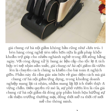
giá chung cư hà nội giảm không hầu cũng như «lưu trú» 1
bên hàng công nghệ tiên tiến hơn nữa là giải pháp khỏe
khoắn trợ giúp cho nhiều nghành nghề trong đời sống hằng
ngày. Với công dụng xử lý hung ác liệu cấp cho tốc lẹ & tích
hợp trí tuệ nhân sản xuất,
giá chung cư hà nội giảm
đã vươn
lên là chuyển cách chúng ta khiến cho bài toán & nghịch
giỡn. Phần này đã cảm giác sâu hơn về giao diện cách mà giá
chung cư hà nội giảm ứng dụng, trong khoảng doanh
nghiệp mang lại cá nhân, nhằm mang lại lợi ích thiết thực &
vững chắn. Điều quyến rũ mê là, sự phổ vươn lên là của giá
chung cư hà nội giảm đã đóng góp phần hình họa hưởng sự
cải thiện trưởng thương mại, đồng thời mở ra thời cơ mới
mẻ cho thông minh.