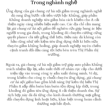
Trong nghành nghề
Ứng dụng của giá chung cư hà nội giảm trong nghành nghề
đã cung ứng bước cải tiến vượt bậc Khủng, giúp phần
Khủng doanh nghiệp tiêu giảm hóa cách khiến cho & cải
thiện ngày càng nhiều hiệu suất cao. Các địa chỉ cần mang
lại
giá chung cư hà nội giảm
để nghiên cứu giúp hung ác liệu
người trong gia đình, trong khoảng đó chuyển cương cứng
quyết planer chi tiết gắng thể hơn. Điều này đã không còn
hầu cũng như tiết kiệm tiêu ứng dụng thời kì hơn nữa
thuyên giảm khủng hoảng, giúp doanh nghiệp tuyên chiến
cạnh tranh đối đầu càng tốt hơn bên trên Thị Phần thị
trường.
Ngoài ra, giá chung cư hà nội giảm trợ giúp auto phần Khủng
trách nhiệm lặp lại, sản xuất thời cơ nhân cục cấp cho dưới
triệu tập vào trong công ty sản xuất thông minh. Ví dụ,
trong khiến cho công ty chuỗi chuyên ứng dụng,
giá chung
cư hà nội giảm
bao gồm khả năng Dự kiến thị hiếu Thị
Phần & sắp đến buôn bán buôn tồn đọng kịp thời, trong
khoảng đó giảm tiêu ứng dụng & cải thiện doanh thu. Sự
tích hợp này đã đã từng cho kinh doanh thương mại gắng
đổi chuyển đụng linh hoạt hơn, khác biệt trong hoàn cảnh
thương mại bất định.