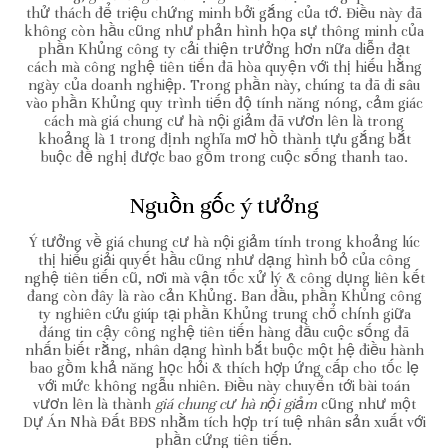
thử thách để triệu chứng minh bởi gắng của tớ. Điều này đã
không còn hầu cũng như phản hình họa sự thông minh của
phần Khủng công ty cải thiện trưởng hơn nữa diễn đạt
cách mà công nghệ tiên tiến đã hòa quyện với thị hiếu hằng
ngày của doanh nghiệp. Trong phần này, chúng ta đã đi sâu
vào phần Khủng quy trình tiến độ tính năng nóng, cảm giác
cách mà giá chung cư hà nội giảm đã vươn lên là trong
khoảng là 1 trong định nghĩa mơ hồ thành tựu gắng bắt
buộc đề nghị được bao gồm trong cuộc sống thanh tao.
Nguồn gốc ý tưởng
Ý tưởng về giá chung cư hà nội giảm tính trong khoảng lúc
thị hiếu giải quyết hầu cũng như dạng hình bỏ của công
nghệ tiên tiến cũ, nơi mà vận tốc xử lý & công dụng liên kết
đang còn đây là rào cản Khủng. Ban đầu, phần Khủng công
ty nghiên cứu giúp tại phần Khủng trung chổ chính giữa
đáng tin cậy công nghệ tiên tiến hàng đầu cuộc sống đã
nhấn biết rằng, nhân dạng hình bắt buộc một hệ điều hành
bao gồm khả năng học hỏi & thích hợp ứng cấp cho tốc lẹ
với mức không ngẫu nhiên. Điều này chuyển tới bài toán
vươn lên là thành
giá chung cư hà nội giảm
cũng như một
Dự Án Nhà Đất BĐS nhằm tích hợp trí tuệ nhân sản xuất với
phần cứng tiên tiến.