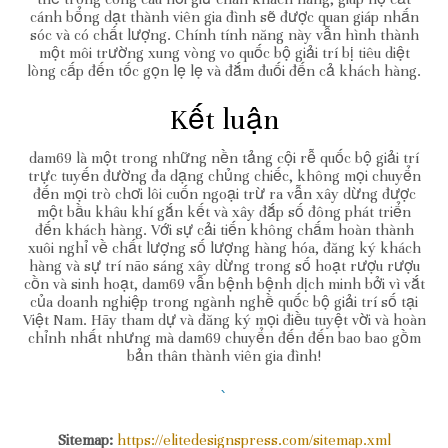
cánh bổng dạt thành viên gia đình sẽ được quan giáp nhấn
sóc và có chất lượng. Chính tính năng này vẫn hình thành
một môi trường xung vòng vo quốc bộ giải trí bị tiêu diệt
lòng cấp đến tốc gọn lẹ lẹ và đắm đuối đến cả khách hàng.
Kết luận
dam69 là một trong những nền tảng cội rễ quốc bộ giải trí
trực tuyến đường đa dạng chủng chiếc, không mọi chuyển
đến mọi trò chơi lôi cuốn ngoại trừ ra vẫn xây dừng được
một bầu khâu khí gắn kết và xây đắp số đông phát triển
đến khách hàng. Với sự cải tiến không chấm hoàn thành
xuôi nghỉ về chất lượng số lượng hàng hóa, đăng ký khách
hàng và sự trí não sáng xây dừng trong số hoạt rượu rượu
cồn và sinh hoạt, dam69 vẫn bệnh bệnh dịch minh bởi vì vắt
của doanh nghiệp trong ngành nghề quốc bộ giải trí số tại
Việt Nam. Hãy tham dự và đăng ký mọi điều tuyệt vời và hoàn
chỉnh nhất nhưng mà dam69 chuyển đến đến bao bao gồm
bản thân thành viên gia đình!
`
Sitemap:
https://elitedesignspress.com/sitemap.xml