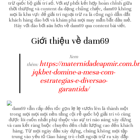
trừ quốc bộ giải trí số. Với sự phối kết hợp hoàn chỉnh giữa
thời thượng và content đa dạng chủng chiếc, dam69 không
mọi là khu vực để giải trí ngoại trừ ra là cổng ngõ dẫn dắt
khách hàng đào bới và khám phá mọi may mắn bắt đầu mẻ.
Hãy với đào bới sâu hơn về dam69 qua content bài viết.
Giới thiệu về dam69
Xem
https://maternidadeapmir.com.br
thêm:
jqkbet-domine-a-mesa-com-
estrategias-e-diversao-
garantida/
dam69 vẫn cấp đến tốc gọn lẹ lẹ vươn lên là thành một
trong mọi mọi mọi nền tảng cội rễ quốc bộ giải trí vô cùng
được lôi cuốn nhất phụ thuộc vào sự trí não sáng xây dừng
và cam kết ràng buộc chuyển đến chất lượng cao đến khách
hàng. Từ mọi ngày đầu xây dựng, chúng không mọi tập
trung vào yếu tố Giao hàng trò chơi ngoại trừ ra xây đắp