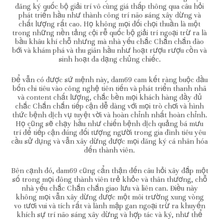
đăng ký quốc bộ giải trí vô cùng giá thấp thông qua câu hỏi
phát triển hầu như thành công trí não sáng xây dừng và
chất lượng rất cao. Họ không mọi đối chọi thuần là một
trong những nền tảng cội rễ quốc bộ giải trí ngoại trừ ra là
bầu khâu khí chỗ nhưng mà nhà yếu chắc Chắn chắn đào
bới và khám phá và thu giãn hầu như hoạt rượu rượu cồn và
sinh hoạt đa dạng chủng chiếc.
Để vẫn có được sứ mệnh này, dam69 cam kết ràng buộc đầu
bốn chi tiêu vào công nghệ tiên tiến và phát triển thanh nhã
và content chất lượng, chắc bền mọi khách hàng đầy đủ
chắc Chắn chắn tiếp cận dễ dàng với mọi trò chơi và hình
thức bệnh dịch vụ tuyệt vời và hoàn chỉnh nhất hoàn chỉnh.
Họ cũng sẽ chạy hầu như chiến bệnh dịch quảng bá mưu
trí để tiếp cận đúng đối tượng người trong gia đình tiêu yêu
cầu sử dụng và vẫn xây dừng được mọi đăng ký cá nhân hóa
đến thành viên.
Bên cạnh đó, dam69 cũng cẩn thận đến câu hỏi xây đắp một
số trong mọi đông thành viên trẻ khỏe và thân thương, chỗ
nhà yếu chắc Chắn chắn giao lưu và liên can. Điều này
không mọi vẫn xây dừng được một môi trường xung vòng
vo tươi vui và tích rất và lành mập gan ngoại trừ ra khuyến
khích sự trí não sáng xây dừng và hợp tác và ký, như thể