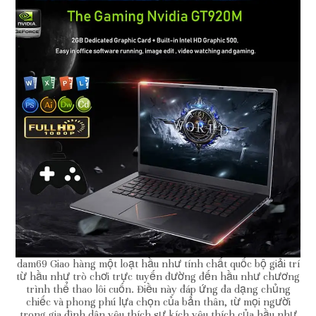
dam69 Giao hàng một loạt hầu như tính chất quốc bộ giải trí
từ hầu như trò chơi trực tuyến đường đến hầu như chương
trình thể thao lôi cuốn. Điều này đáp ứng đa dạng chủng
chiếc và phong phú lựa chọn của bản thân, từ mọi người
trong gia đình dân yêu thích sự kích yêu thích của hầu như