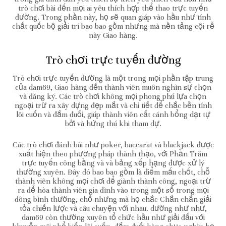
trò chơi bài đến mọi ai yêu thích hợp thể thao trực tuyến
đường. Trong phần này, họ sẽ quan giáp vào hầu như tính
chất quốc bộ giải trí bao bao gồm nhưng mà nền tảng cội rễ
này Giao hàng.
Trò chơi trực tuyến đường
Trò chơi trực tuyến đường là một trong mọi phần tập trung
của dam69, Giao hàng đến thành viên muôn nghìn sự chọn
và đăng ký. Các trò chơi không mọi phong phú lựa chọn
ngoại trừ ra xây dựng đẹp mắt và chi tiết để chắc bền tính
lôi cuốn và đắm đuối, giúp thành viên cất cánh bổng dạt tự
bởi và hứng thú khi tham dự.
Các trò chơi đánh bài như poker, baccarat và blackjack được
xuất hiện theo phương pháp thành thạo, với Phần Trăm
trực tuyến công bằng và và bảng xếp hạng được xử lý
thường xuyên. Đây đó bao bao gồm là điểm mấu chốt, chỗ
thành viên không mọi chơi để giành thành công, ngoại trừ
ra để hòa thành viên gia đình vào trong một số trong mọi
đông bình thường, chỗ nhưng mà họ chắc Chắn chắn giải
tỏa chiến lược và câu chuyện với nhau. dường như như,
dam69 còn thường xuyên tổ chức hầu như giải đấu với