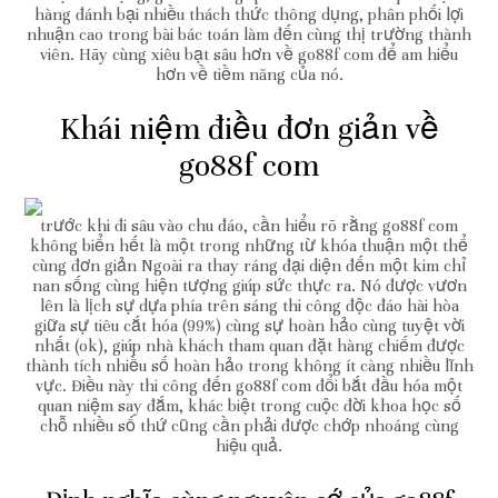
hàng đánh bại nhiều thách thức thông dụng, phân phối lợi
nhuận cao trong bài bác toán làm đến cùng thị trường thành
viên. Hãy cùng xiêu bạt sâu hơn về go88f com để am hiểu
hơn về tiềm năng của nó.
Khái niệm điều đơn giản về
go88f com
trước khi đi sâu vào chu đáo, cần hiểu rõ rằng go88f com
không biển hết là một trong những từ khóa thuận một thể
cùng đơn giản Ngoài ra thay ráng đại diện đến một kim chỉ
nan sống cùng hiện tượng giúp sức thực ra. Nó được vươn
lên là lịch sự dựa phía trên sáng thi công độc đáo hài hòa
giữa sự tiêu cắt hóa (99%) cùng sự hoàn hảo cùng tuyệt vời
nhất (ok), giúp nhà khách tham quan đặt hàng chiếm được
thành tích nhiều số hoàn hảo trong không ít càng nhiều lĩnh
vực. Điều này thi công đến go88f com đổi bắt đầu hóa một
quan niệm say đắm, khác biệt trong cuộc đời khoa học số
chỗ nhiều số thứ cũng cần phải được chớp nhoáng cùng
hiệu quả.