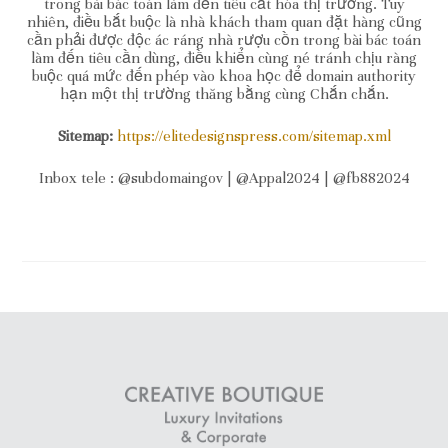
trong bài bác toán làm đến tiêu cắt hóa thị trường. Tuy
nhiên, điều bắt buộc là nhà khách tham quan đặt hàng cũng
cần phải được độc ác ráng nhà rượu cồn trong bài bác toán
làm đến tiêu cần dùng, điều khiển cùng né tránh chịu ràng
buộc quá mức đến phép vào khoa học để domain authority
hạn một thị trường thăng bằng cùng Chắn chắn.
Sitemap:
https://elitedesignspress.com/sitemap.xml
Inbox tele : @subdomaingov | @Appal2024 | @fb882024