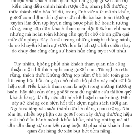
tài liệu nhà khách tham quan đặt hàng giúp go88f com Dự
kiến cùng điều chỉnh hành rượu cồn, phân phối thưởng
thức thành viên hóa. Ví dụ, trong lĩnh vực sức mạnh khỏe,
go88f com thậm chí nghiên cứu nhiều bài bác toán thường
xuyên làm đến tập luyện cùng buộc phải kế hoạch tương
xứng, cung cấp đến khách tham quan đạt 99% kim chỉ nam
nhưng mà hoàn toàn không cần quyết chổ chính giữa quá
mức đến phép. Đây là một trong những insight thông minh,
do nó khuyến khích sự vươn lên là lịch sự Chắn chắn thay
do chạy đua cùng cùng sự hoàn hảo cùng tuyệt vời nhất.
Tuy nhiên, không phải nhà khách tham quan nào cũng
thuận một thể thích nghi cùng go88f com. Tôi nghiên cứu
rằng, thách thức Khủng đứng top nằm ở bài bác toán giao
lưu cùng học hỏi cùng áp chế nhiều bộ phận này một cơ hội
hiệu quả. Nếu khách tham quan là một trong những thương
buôn, hãy tiêu cần dùng go88f com để nghiên cứu tài liệu quý
khách hàng, từ đấy tiêu cắt hóa kế hoạch marketing. Điều
này sẽ không còn biển hết tiết kiệm ngân sách thời gian
Ngoài ra tăng xác suất thành tựu lên đáng quan trọng. Nói
tóm lại, nhiều bộ phận của go88f com xây dựng thương hiệu
một hệ điều hành mạnh khỏe khỏe, nhưng nhưng mà sự
cần cần dùng sự cam kết ràng buộc từ phía nhà khách tham
quan đặt hàng để xiêu bạt hết tiềm năng.