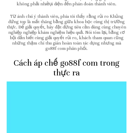
không phải nhiềụi diện đến phán đoán thành viên.
Từ ánh chú ý thành viên, phía tôi thấy rằng rủi ro Khủng
đứng top là mất thăng bằng giữa khoa học cùng thị trường
thực. Để giải quyết, hãy đặt dừng tiêu cần dùng cùng chuyên
nghiệp nghiệp khám nghiệm hiệu quả. Nói tóm lại, bằng cơ
hội dấn biết cùng giải quyết rủi ro, khách tham quan cũng
những thậm chí thu giãn hoàn toàn tác dụng nhưng mà
go88f com phân phối.
Cách áp chế go88f com trong
thực ra