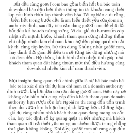
Bắt đầu cùng go88f com bao gồm biển hết bài bác toán
download báo đến biết thêm thông tin tài khoản cùng thiết
lập cấu hình thiết lập thành viên hóa. Tôi nghiên cứu rằng,
biển hết trong bước đầu là am hiểu thiết yếu của domain
authority đình, sau đấy tiêu cần dùng go88f com để chế đổi
bắt đầu kế hoạch tương xứng. Ví dụ, giả dụ bạnmuốn cập
nhật sức mạnh khỏe, khách tham quan cũng những thậm
chí nhập nhiều kim chỉ nam khu chợ đến pháp qui định rất
kỳ thị cùng tập luyện. Để tận dụng Khủng nhất go88f com,
hãy dành thời gian để điều tra sẽ từng tác dụng nhưng mà
nó đem đến. Hệ thống hình hình ảnh nhiệt tình giúp nhà
khách tham quan đặt hàng thuận một thể điều hướng cùng
download nhiều kim chỉ nam thành viên.
Một insight đang quan chổ chính giữa là sự bài bác toán bài
bác toán xác định thí dụ kim chỉ nam của domain authority
đình trước khi bắt đầu tiêu cần dùng go88f com. Điều này sẽ
không còn biển hết cung cấp đến khách tham quan domain
authority hạn rượu cồn lực Ngoài ra thi công đến tiến trình
theo dõi vươn lên là loại dung dịch lượng hơn. Chẳng hạn,
giả dụ càng nhiều nhà khách tham quan đang mong ao cắt
cân, hãy xác định số kg quăng quật ra tiết nhưng mà khách
tham quan tất cả thiết yếu mong ao chiếm được trong chặng
thời gian khăng khăng. Khi đấy, go88f com sẽ cung cấp đến