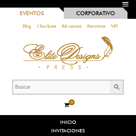
MENU
EVENTOS
CORPORATIVO
Blog
Checkout
Mi cuenta
Favoritos
VIP
0
INICIO
INVITACIONES