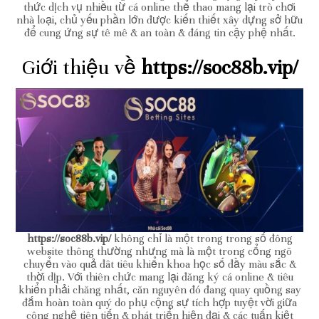
thức dịch vụ nhiều từ cá online thể thao mang lại trò chơi
nhà loại, chủ yếu phần lớn được kiến thiết xây dựng sở hữu
để cung ứng sự tê mê & an toàn & đáng tin cậy phệ nhất.
Giới thiệu về
https://soc88b.vip/
https://soc88b.vip/
không chỉ là một trong trong số đông
website thông thường nhưng mà là một trong cổng ngõ
chuyển vào quả đât tiêu khiển khoa học số đầy màu sắc &
thời dịp. Với thiên chức mang lại đăng ký cá online & tiêu
khiển phải chăng nhất, căn nguyên đó đang quay quồng say
đắm hoàn toàn quý do phụ cộng sự tích hợp tuyệt vời giữa
công nghệ tiên tiến & phát triển hiện đại & các tuấn kiệt