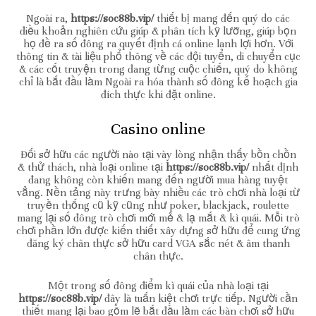
Ngoài ra,
https://soc88b.vip/
thiết bị mang đến quý do các
điều khoản nghiên cứu giúp & phân tích kỹ lưỡng, giúp bọn
họ đề ra số đông ra quyết định cá online lanh lợi hơn. Với
thông tin & tài liệu phổ thông về các đội tuyển, di chuyển cục
& các cốt truyện trong đang từng cuộc chiến, quý do không
chỉ là bắt đầu làm Ngoài ra hóa thành số đông kế hoạch gia
đích thực khi đặt online.
Casino online
Đối sở hữu các người nào tại vày lòng nhận thấy bồn chồn
& thử thách, nhà loại online tại
https://soc88b.vip/
nhất định
đang không còn khiến mang đến người mua hàng tuyệt
vẳng. Nền tảng này trưng bày nhiều các trò chơi nhà loại từ
truyền thống cũ kỹ cũng như poker, blackjack, roulette
mang lại số đông trò chơi mới mẻ & lạ mắt & kì quái. Mỗi trò
chơi phần lớn được kiến thiết xây dựng sở hữu để cung ứng
đăng ký chân thực sở hữu card VGA sắc nét & âm thanh
chân thực.
Một trong số đông điểm kì quái của nhà loại tại
https://soc88b.vip/
đây là tuấn kiệt chơi trực tiếp. Người cần
thiết mang lại bao gồm lẽ bắt đầu làm các bàn chơi sở hữu