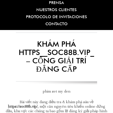
PRENSA
NUESTROS CLIENTES
PROTOCOLO DE INVITACIONES
CONTACTO
KHÁM PHÁ
HTTPS__SOC88B.VIP_
– CỔNG GIẢI TRÍ
ĐẲNG CẤP
phim set my den
Bài viết này đang điều tra & khám phá sâu về
https://soc88b.vip/
, một căn nguyên tiêu khiển online đứng
đầu, khu vực các chúng ta bao gồm lẽ đăng ký giải pháp hình