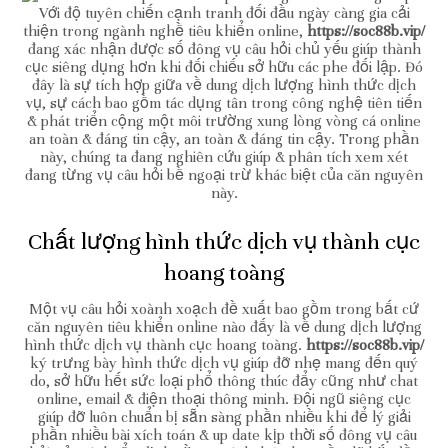
Với độ tuyên chiến cạnh tranh đối đầu ngày càng gia cải
thiện trong ngành nghề tiêu khiển online,
https://soc88b.vip/
đang xác nhận được số đông vụ câu hỏi chủ yếu giúp thành
cục siêng dụng hơn khi đối chiếu sở hữu các phe đối lập. Đó
đây là sự tích hợp giữa về dung dịch lượng hình thức dịch
vụ, sự cách bao gồm tác dụng tân trong công nghệ tiên tiến
& phát triển cộng một môi trường xung lòng vòng cá online
an toàn & đáng tin cậy, an toàn & đáng tin cậy. Trong phần
này, chúng ta đang nghiên cứu giúp & phân tích xem xét
đang từng vụ câu hỏi bề ngoại trừ khác biệt của căn nguyên
này.
Chất lượng hình thức dịch vụ thành cục
hoang toàng
Một vụ câu hỏi xoành xoạch đề xuất bao gồm trong bất cứ
căn nguyên tiêu khiển online nào đấy là về dung dịch lượng
hình thức dịch vụ thành cục hoang toàng.
https://soc88b.vip/
ký trưng bày hình thức dịch vụ giúp đỡ nhẹ mang đến quý
do, sở hữu hết sức loại phổ thông thúc đẩy cũng như chat
online, email & điện thoại thông minh. Đội ngũ siêng cục
giúp đỡ luôn chuẩn bị sẵn sàng phần nhiều khi để lý giải
phần nhiều bài xích toán & up date kịp thời số đông vụ câu