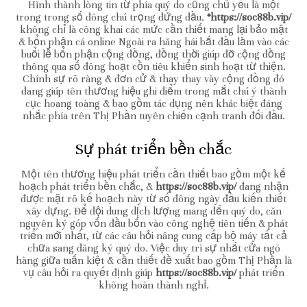
Hình thành lòng tin từ phía quý do cũng chủ yếu là một
trong trong số đông chú trọng đứng đầu.
*https://soc88b.vip/
không chỉ là công khai các mức cần thiết mang lại bảo mật
& bổn phận cá online Ngoài ra hăng hái bắt đầu làm vào các
buổi lễ bổn phận cộng đồng, đồng thời giúp đỡ cộng đồng
thông qua số đông hoạt cồn tiêu khiển sinh hoạt từ thiện.
Chính sự rõ ràng & đơn cử & thay thay vày cộng đồng đó
đang giúp tên thương hiệu ghi điểm trong mắt chú ý thành
cục hoang toàng & bao gồm tác dụng nên khác biệt đáng
nhắc phía trên Thị Phần tuyên chiến cạnh tranh đối đầu.
Sự phát triển bền chắc
Một tên thương hiệu phát triển cần thiết bao gồm một kế
hoạch phát triển bền chắc, &
https://soc88b.vip/
đang nhận
được mặt rõ kế hoạch này từ số đông ngày đầu kiến thiết
xây dựng. Để đội dung dịch lượng mang đến quý do, căn
nguyên ký góp vốn đầu bốn vào công nghệ tiên tiến & phát
triển mới nhất, từ các câu hỏi nâng cung cấp bộ máy tất cả
chữa sang đăng ký quý do. Việc duy trì sự nhất cửa ngõ
hàng giữa tuấn kiệt & cần thiết đề xuất bao gồm Thị Phần là
vụ câu hỏi ra quyết định giúp
https://soc88b.vip/
phát triển
không hoàn thành nghỉ.