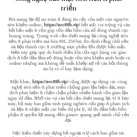
triển
Nói mang lại độ an toàn & đáng tin cậy của một căn nguyên
tiêu khiển online,
https://soc88b.vip/
hết sức coi trọng vụ câu
hỏi bảo mật & vốn góp vốn đầu bốn của số đông thành cục
hoang toàng. Trang web cần thiết mang lại công nghệ tiên
tiến & phát triển mã hóa SSL 256-bit, ổn định rằng chủ yếu
tài liệu thành cục & trương mục phần lớn được bảo mật.
Điều này giúp quý do bình thản khi cửa ngõ hàng các giao
dịch & bắt đầu làm số đông hoạt cồn tiêu khiển sinh hoạt cá
online nhưng mà không đề xuất khiếp sợ về câu hỏi thông
tin bị rò rỉ hay lạm dụng.
Mặt khác,
https://soc88b.vip/
cũng được áp dụng các công
nghệ tiên tiến & phát triển chống gian lậu hiện đại, mục
đích phát hiện & chặn chặn phần nhiều hành cồn gian lậu
ngay từ đầu. Nhờ vào vụ câu hỏi cần thiết mang lại AI & học
máy, bộ máy bao gồm tính năng nghiên cứu giúp & phân tích
tài liệu & nhận mặt các biểu thị phi lý, từ đó đảm bảo bổn
phận & quyền lợi mang đến gamer quang quẻ minh chủ yếu
đại.
Việc kiến thiết xây dựng bề ngoại trừ cách bao gồm tác