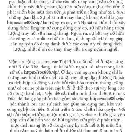
giai đoạn chữa sang, từ các câu hỏi nâng cung cấp số đông
kiến thiết xây dựng mang lại tích hợp công nghệ tiên tiến &
phát triển bảo mật tiên tiến & phát triển cũng như SSL & AI
chống gian lậu. Sự phát triển này đang không & chỉ là giúp
https://soc88b.vip/
lan rộng ra quy mô Ngoài ra kiến thiết xây
dựng được lòng tin từ cộng đồng quý do, sở hữu hàng triệu
lượng truy hỏi vấn hàng tháng. Ngoài ra, sự bắt tay sở hữu
các công ty cá online chữ tín dung dịch ngoại trừ đang giúp
căn nguyên đó đang dành được các chuẩn y về dung dịch
lượng, nhất định do thay thay đầu trong ngành nghề.
Việc lan rộng ra sang các Thị Phần mới nổi, chả hạn cũng
như Nước Nhà, đang lưu lại bước ngoặt lưu tâm trong lịch
sử của
https://soc88b.vip/
. Ở đây, căn nguyên không chỉ là
trưng bày hình thức dịch vụ tại vày tiếng địa phương Ngoài
ra tích hợp số đông vụ câu hỏi văn hóa truyền thống, cũng
như cá online phía trên các buổi lễ thể thao tại vày lòng của
số đông thành cục Việt, để cải thiện tính thân thiết & tê mê.
Điều đó đang góp phần bao gồm tác dụng
https://soc88b.vip/
hóa thành loại của sự cách bao gồm tác dụng tân, khu vực
công nghệ tiên tiến & phát triển & tiêu khiển hòa quyện. Với
sự cải thiện trưởng mượt nhưng mà, website thường xuyên
góp vốn đầu bốn vào dò hỏi nghiên cứu giúp & phát triển,
mục đích mang lại số đông đăng ký mới mẻ & lạ mắt, ổn
định rằng quý do luôn nhận được sự đam mê & an toàn &