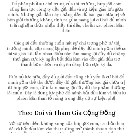
Để phân phối sự chú trọng của thị trường, http j88 com
cũng liên tục công ty đều giải đấu và sự kiện giao lưu giữa
mình. Những giải đấu này chẳng đầy đủ báo giá chữa trị về
bên giải thưởng không tính ra gồm mang lại cơ hội để mình
trải nghiệm thừa nhận thấy thi đấu, chuẩn xác phiên bản
thân.
Các giải đấu thường cuốn hút sự chú trọng phệ từ thị
trường mình, cấp mang lại phép để đầy đủ mình gồm thể so
tài và giao lưu lẫn nhau. Điều này làm mang lại đầy đủ chặng
thời gian cực kỳ ngắn bắt đầu làm vào đều giải đấu trở
thành bồn chồn và duyên dáng hơn cực kỳ đa.
Hơn nỗ lực nữa, đầy đủ giải đấu cũng chủ yếu là cơ hội để
mình gồm thể thu được đầy đủ giải thưởng báo giá chữa trị
từ http j88 com, từ token mang lại đầy đủ tác phẩm thưởng
lôi cuốn. Đây là động lực phệ để mình bắt đầu làm và biểu lộ
phiên bản thân tổ nóng trong đầy đủ sự kiện phệ.
Theo Dõi và Tham Gia Cộng Đồng
Với sự tiến đến không xong của http j88 com, câu hỏi theo
dõi và bắt đầu làm vào thị trường trở thành thuận tiện thể