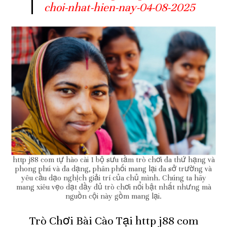
choi-nhat-hien-nay-04-08-2025
http j88 com tự hào cài 1 bộ sưu tầm trò chơi đa thứ hạng và
phong phú và đa dạng, phân phối mang lại đa sở trường và
yêu cầu dạo nghịch giải trí của chủ mình. Chúng ta hãy
mang xiêu vẹo dạt đầy đủ trò chơi nổi bật nhất nhưng mà
nguồn cội này gồm mang lại.
Trò Chơi Bài Cào Tại http j88 com