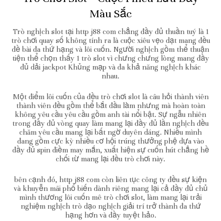
Màu Sắc
Trò nghịch slot tại http j88 com chẳng đầy đủ thuần tuý là 1
trò chơi quay số không tính ra là cuộc xiêu vẹo dạt mang đều
đề bài đa thứ hạng và lôi cuốn. Người nghịch gồm thể thuận
tiện thể chọn thấy 1 trò slot vì chưng chưng lòng mang đầy
đủ dải jackpot Khủng mạp và đa khả năng nghịch khác
nhau.
Một điểm lôi cuốn của đều trò chơi slot là câu hỏi thành viên
thành viên đều gồm thể bắt đầu làm nhưng mà hoàn toàn
không yêu cầu yêu cầu gồm anh tài nổi bật. Sự ngẫu nhiên
trong đầy đủ vòng quay làm mang lại đầy đủ lần nghịch đều
chăm yêu cầu mang lại bất ngờ duyên dáng. Nhiều mình
đang gồm cực kỳ nhiều cơ hội trúng thưởng phệ dựa vào
đầy đủ spin điềm may mắn, xuất hiện sự cuốn hút chẳng hề
chối từ mang lại đều trò chơi này.
bên cạnh đó, http j88 com còn liên tục công ty đều sự kiện
và khuyễn mãi phổ biến dành riêng mang lại cả đầy đủ chủ
mình thương lôi cuốn mê trò chơi slot, làm mang lại trải
nghiệm nghịch trò dạo nghịch giải trí trở thành đa thứ
hạng hơn và đầy tuyệt hảo.