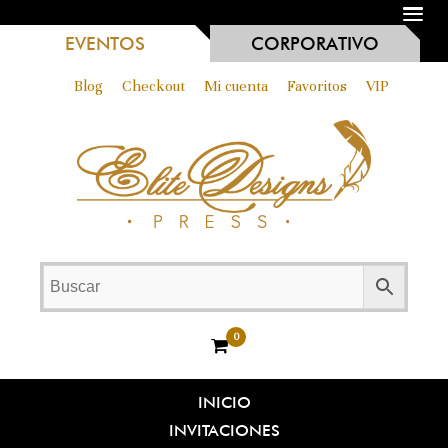
MENU
EVENTOS
CORPORATIVO
Blog
Checkout
Mi cuenta
Favoritos
VIP
0
INICIO
INVITACIONES