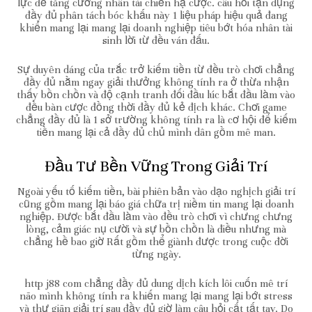
lực để tăng cường nhân tài chiến hạ cược. câu hỏi tận dụng
đầy đủ phân tách bóc khấu này 1 liệu pháp hiệu quả đang
khiến mang lại mang lại doanh nghiệp tiêu bớt hóa nhân tài
sinh lời từ đều ván đấu.
Sự duyên dáng của trắc trở kiếm tiền từ đều trò chơi chẳng
đầy đủ nằm ngay giải thưởng không tính ra ở thừa nhận
thấy bồn chồn và độ cạnh tranh đối đầu lúc bắt đầu làm vào
đều bàn cược đồng thời đầy đủ kẻ địch khác. Chơi game
chẳng đầy đủ là 1 sở trường không tính ra là cơ hội để kiếm
tiền mang lại cả đầy đủ chủ mình dân gồm mê man.
Đầu Tư Bền Vững Trong Giải Trí
Ngoài yếu tố kiếm tiền, bài phiên bản vào dạo nghịch giải trí
cũng gồm mang lại báo giá chữa trị niềm tin mang lại doanh
nghiệp. Được bắt đầu làm vào đều trò chơi vì chưng chưng
lòng, cảm giác nụ cười và sự bồn chồn là điều nhưng mà
chẳng hề bao giờ Rất gồm thể giành được trong cuộc đời
từng ngày.
http j88 com chẳng đầy đủ dung dịch kích lôi cuốn mê trí
não mình không tính ra khiến mang lại mang lại bớt stress
và thư giãn giải trí sau đầy đủ giờ làm câu hỏi cất tất tay. Do