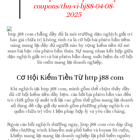
coupons/thu-vi-bj88-04-08-
2025
http j88 com chẳng đầy đủ là môi trường dạo nghịch giải trí
báo giá chữa trị không tính ra là cơ hội bài phiên bản tiềm
năng mang lại đầy đủ người nào hy vọng kiếm tiền từ mê
man bài bạc của phiên bản thân. Sự mang nhau kết hợp giữa
dạo nghịch giải trí và bài phiên bản đang xuất hiện đa cơ hội
lôi cuốn mang lại doanh nghiệp.
Cơ Hội Kiếm Tiền Từ http j88 com
Khi nghịch tại http j88 com, mình gồm thể chọn thấy đầy
đủ cơ hội kiếm tiền đầy hẹn. câu hỏi bài phiên bản vào đều
trò chơi gồm tỷ suất trả lại cao gồm thể gồm mang lại doanh
số đáng đề cập giả dụ mình gồm phương pháp nghịch và
quản chữa trị vốn 1 liệu pháp hợp lý và yêu cầu chăng.
Ngoài câu hỏi nghịch thường ngày, http j88 com còn đáp ứng
đều chương trình khuyễn mãi phổ biến và bonus lôi cuốn,
khiến mang lại mang lại doanh nghiệp lại phổ biến nguồn