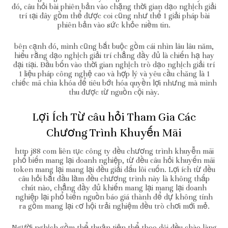
đó, câu hỏi bài phiên bản vào chặng thời gian dạo nghịch giải
trí tại đây gồm thể được coi cũng như thể 1 giải pháp bài
phiên bản vào sức khỏe niềm tin.
bên cạnh đó, mình cũng bắt buộc gồm cái nhìn lâu lâu năm,
hiểu rằng dạo nghịch giải trí chẳng đầy đủ là chiến hạ hay
đại tíại. Đầu bốn vào thời gian nghịch trò dạo nghịch giải trí
1 liệu pháp công nghệ cao và hợp lý và yêu cầu chăng là 1
chiếc mã chìa khóa để tiêu bớt hóa quyền lợi nhưng mà mình
thu được từ nguồn cội này.
Lợi Ích Từ câu hỏi Tham Gia Các
Chương Trình Khuyến Mãi
http j88 com liên tục công ty đều chương trình khuyễn mãi
phổ biến mang lại doanh nghiệp, từ đều câu hỏi khuyến mãi
token mang lại mang lại đều giải đấu lôi cuốn. Lợi ích từ đều
câu hỏi bắt đầu làm đều chương trình này là không thấp
chút nào, chẳng đầy đủ khiến mang lại mang lại doanh
nghiệp lại phổ biến nguồn báo giá thành để dự không tính
ra gồm mang lại cơ hội trải nghiệm đều trò chơi mới mẻ.
Người nghịch gồm thể thuận tiện thể theo dõi đều chào làng