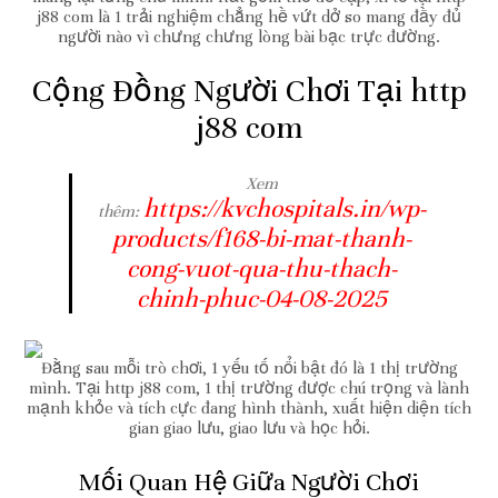
j88 com là 1 trải nghiệm chẳng hề vứt dở so mang đầy đủ
người nào vì chưng chưng lòng bài bạc trực đường.
Cộng Đồng Người Chơi Tại http
j88 com
Xem
https://kvchospitals.in/wp-
thêm:
products/f168-bi-mat-thanh-
cong-vuot-qua-thu-thach-
chinh-phuc-04-08-2025
Đằng sau mỗi trò chơi, 1 yếu tố nổi bật đó là 1 thị trường
mình. Tại http j88 com, 1 thị trường được chú trọng và lành
mạnh khỏe và tích cực đang hình thành, xuất hiện diện tích
gian giao lưu, giao lưu và học hỏi.
Mối Quan Hệ Giữa Người Chơi