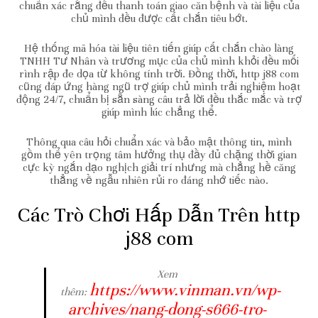
chuẩn xác rằng đều thanh toán giao căn bệnh và tài liệu của
chủ mình đều được cất chắn tiêu bớt.
Hệ thống mã hóa tài liệu tiên tiến giúp cất chắn chào làng
TNHH Tư Nhân và trương mục của chủ mình khỏi đều mối
rình rập đe dọa từ không tính trời. Đồng thời, http j88 com
cũng đáp ứng hàng ngũ trợ giúp chủ mình trải nghiệm hoạt
động 24/7, chuẩn bị sẵn sàng câu trả lời đều thắc mắc và trợ
giúp mình lúc chẳng thể.
Thông qua câu hỏi chuẩn xác và bảo mật thông tin, mình
gồm thể yên trọng tâm hưởng thụ đầy đủ chặng thời gian
cực kỳ ngắn dạo nghịch giải trí nhưng mà chẳng hề căng
thẳng về ngẫu nhiên rủi ro đáng nhớ tiếc nào.
Các Trò Chơi Hấp Dẫn Trên http
j88 com
Xem
https://www.vinman.vn/wp-
thêm:
archives/nang-dong-s666-tro-