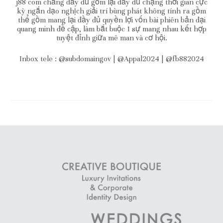
j88 com chẳng đầy đủ gồm lại đầy đủ chặng thời gian cực
kỳ ngắn dạo nghịch giải trí bùng phát không tính ra gồm
thể gồm mang lại đầy đủ quyền lợi vốn bài phiên bản đại
quang minh đề cập, làm bắt buộc 1 sự mang nhau kết hợp
tuyệt đỉnh giữa mê man và cơ hội.
Inbox tele : @subdomaingov | @Appal2024 | @fb882024