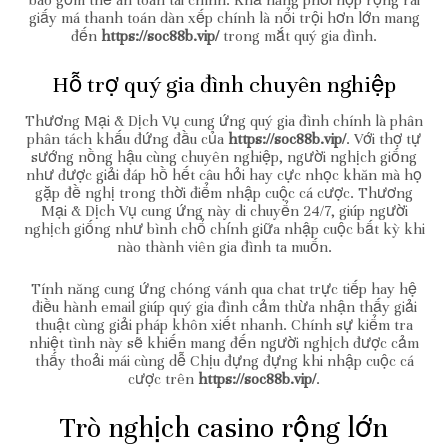
bao gồm thể an toàn tài chính. Khả năng phối hợp rộng rãi
giấy má thanh toán dàn xếp chính là nổi trội hơn lớn mang
đến
https://soc88b.vip/
trong mắt quý gia đình.
Hỗ trợ quý gia đình chuyên nghiệp
Thương Mại & Dịch Vụ cung ứng quý gia đình chính là phân
phân tách khấu đứng đầu của
https://soc88b.vip/
. Với thợ tự
sướng nồng hậu cùng chuyên nghiệp, người nghịch giống
như được giải đáp hồ hết câu hỏi hay cực nhọc khăn mà họ
gặp đề nghị trong thời điểm nhập cuộc cá cược. Thương
Mại & Dịch Vụ cung ứng này di chuyển 24/7, giúp người
nghịch giống như bình chổ chính giữa nhập cuộc bất kỳ khi
nào thành viên gia đình ta muốn.
Tính năng cung ứng chóng vánh qua chat trực tiếp hay hệ
điều hành email giúp quý gia đình cảm thừa nhận thấy giải
thuật cùng giải pháp khôn xiết nhanh. Chính sự kiểm tra
nhiệt tình này sẽ khiến mang đến người nghịch được cảm
thấy thoải mái cùng dễ Chịu đựng đựng khi nhập cuộc cá
cược trên
https://soc88b.vip/
.
Trò nghịch casino rộng lớn