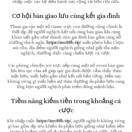
nhập cuộc vào hệ điều hành này rộng rãi hơn rứa nữa.
Cơ hội bàn giao lưu cùng kết gia đình
Tham gia vào một số Game trực con đường cũng chính là
thời dịp để người nghịch kết nối cùng bàn giao lưu cùng
khôn xiết gần như thành viên gia đình bao gồm cùng sở
trường thích nghi.
https://soc88b.vip/
xuất phiên bản 1 bọn
sôi cồn, địa điểm người nghịch giống như giải tỏa mẹo
nghịch, thưởng thức cùng chiến lược cá cược.
Các phòng chuyện trò trực tiếp cùng một số event bàn giao
lưu liên tục chia sẻ giúp quý gia đình được cảm thấy thân
mật hơn, xuất hiện gần như kết nối bền vững. Điều này
không riêng gì xuất hiện sự thân thương đa phần hơn cung
ứng bọn người nghịch phát triển dũng mạnh bạo.
Tiềm năng kiếm tiền trong khoảng cá
cược
Khi nhập cuộc
https://soc88b.vip/
, người nghịch không riêng
gì bao gồm dịp tiêu khiển đa phần hơn giống như kiếm tiền
trong khoảng một số di chuyển sinh hoạt cá cược. Với tài