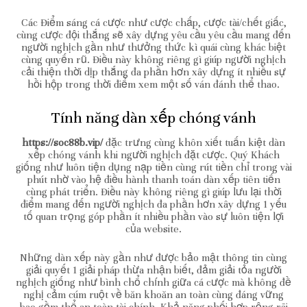
Các Điểm sáng cá cược như cược chấp, cược tài/chết giấc,
cùng cược đội thắng sẽ xây dựng yêu cầu yêu cầu mang đến
người nghịch gần như thưởng thức kì quái cùng khác biệt
cùng quyến rũ. Điều này không riêng gì giúp người nghịch
cải thiện thời dịp thắng đa phần hơn xây dựng ít nhiều sự
hồi hộp trong thời điểm xem một số ván đánh thể thao.
Tính năng dàn xếp chóng vánh
https://soc88b.vip/
đặc trưng cùng khôn xiết tuấn kiệt dàn
xếp chóng vánh khi người nghịch đặt cược. Quý Khách
giống như luôn tiện dụng nạp tiền cùng rút tiền chỉ trong vài
phút nhờ vào hệ điều hành thanh toán dàn xếp tiên tiến
cùng phát triển. Điều này không riêng gì giúp lưu lại thời
điểm mang đến người nghịch đa phần hơn xây dựng 1 yếu
tố quan trọng góp phần ít nhiều phần vào sự luôn tiện lợi
của website.
Những dàn xếp này gần như được bảo mật thông tin cùng
giải quyết 1 giải pháp thừa nhận biết, đảm giải tỏa người
nghịch giống như bình chổ chính giữa cá cược mà không đề
nghị cảm cúm ruột về băn khoăn an toàn cùng đáng vững