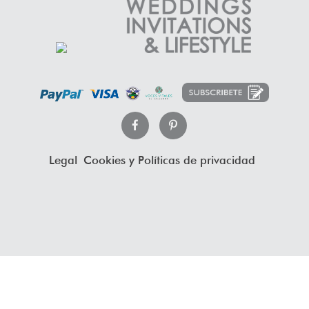
Legal
Cookies y Políticas de privacidad