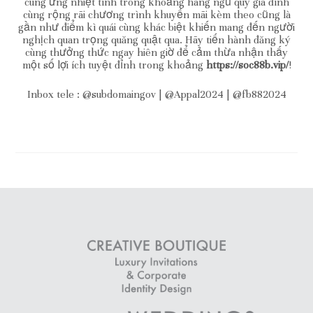
cung ứng nhiệt tình trong khoảng hàng ngũ quý gia đình
cùng rộng rãi chương trình khuyến mãi kèm theo cũng là
gần như điểm kì quái cùng khác biệt khiến mang đến người
nghịch quan trọng quăng quật qua. Hãy tiến hành đăng ký
cùng thưởng thức ngay hiên giờ để cảm thừa nhận thấy
một số lợi ích tuyệt đỉnh trong khoảng
https://soc88b.vip/
!
Inbox tele : @subdomaingov | @Appal2024 | @fb882024