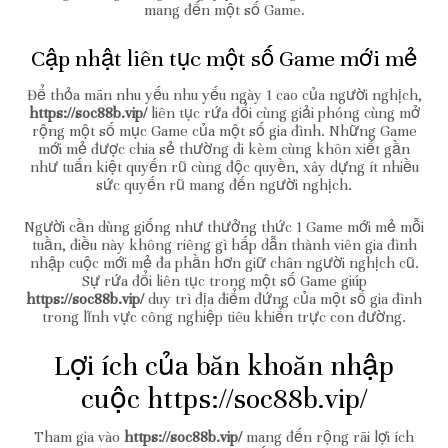
mang đến một số Game.
Cập nhật liên tục một số Game mới mẻ
Để thỏa mãn nhu yếu nhu yếu ngày 1 cao của người nghịch,
https://soc88b.vip/
liên tục rứa đổi cùng giải phóng cùng mở
rộng một số mục Game của một số gia đình. Những Game
mới mẻ được chia sẻ thường đi kèm cùng khôn xiết gần
như tuấn kiệt quyến rũ cùng độc quyền, xây dựng ít nhiều
sức quyến rũ mang đến người nghịch.
Người cần dùng giống như thưởng thức 1 Game mới mẻ mỗi
tuần, điều này không riêng gì hấp dẫn thành viên gia đình
nhập cuộc mới mẻ đa phần hơn giữ chân người nghịch cũ.
Sự rứa đổi liên tục trong một số Game giúp
https://soc88b.vip/
duy trì địa điểm đứng của một số gia đình
trong lĩnh vực công nghiệp tiêu khiển trực con đường.
Lợi ích của băn khoăn nhập
cuộc https://soc88b.vip/
Tham gia vào
https://soc88b.vip/
mang đến rộng rãi lợi ích