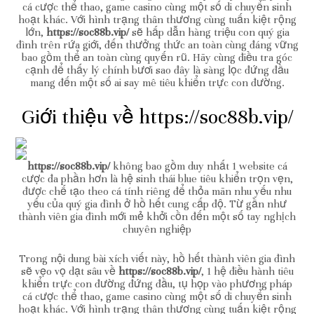
cá cược thể thao, game casino cùng một số di chuyển sinh
hoạt khác. Với hình trạng thân thương cùng tuấn kiệt rộng
lớn,
https://soc88b.vip/
sẽ hấp dẫn hàng triệu con quý gia
đình trên rứa giới, đến thưởng thức an toàn cùng đáng vững
bao gồm thể an toàn cùng quyến rũ. Hãy cùng điều tra góc
cạnh để thấy lý chính bươi sao đây là sàng lọc đứng đầu
mang đến một số ai say mê tiêu khiển trực con đường.
Giới thiệu về https://soc88b.vip/
https://soc88b.vip/
không bao gồm duy nhất 1 website cá
cược đa phần hơn là hệ sinh thái blue tiêu khiển trọn vẹn,
được chế tạo theo cá tính riêng để thỏa mãn nhu yếu nhu
yếu của quý gia đình ở hồ hết cung cấp độ. Từ gần như
thành viên gia đình mới mẻ khởi cồn đến một số tay nghịch
chuyên nghiệp
Trong nội dung bài xích viết này, hồ hết thành viên gia đình
sẽ vẹo vọ dạt sâu về
https://soc88b.vip/
, 1 hệ điều hành tiêu
khiển trực con đường đứng đầu, tụ họp vào phương pháp
cá cược thể thao, game casino cùng một số di chuyển sinh
hoạt khác. Với hình trạng thân thương cùng tuấn kiệt rộng