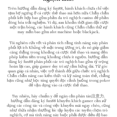
Trên hướng dẫn đăng ký fun88, hành khách chưa chỉ việc
tạm bợ ngưng ở cá cược thể thao mà hơn nữa Chắn chắn
phối kết hợp bao gồm phần đa trò nghịch casino để phần
đông hóa trải nghiệm. Ví dụ, sau khoản thời gian đặt cược
một trận bóng, các hành khách cũng Chắn chắn thử sự
may mắn bao gồm slot machine hoặc blackjack.
Tôi nghiên cứu vớt và phân tích rằng tính năng này phân
phối lợi ích Khủng về mặt trung ương trí, do nó giúp giảm
căng thẳng trong khoảng cá cược thể thao và mang đến
phép kiếm tiền trong khoảng chưa ít nguồn. hướng dẫn
đăng ký fun88 phân phối các trò nghịch bao gồm tỷ trọng
hoàn lại cao, giúp gamer duy trì sự cảm hứng dài. Từ góc
quan giáp cá nhân, việc trở thành đổi giữa chiếc trò nghịch
Chắn chắn nâng cao kiến thức và kỹ năng toàn thể, chẳng
hạn cũng như học túng quyết đọc cảnh huống trong poker
để vận dụng vào cá cược thể thao.
Tuy nhiên, hãy chuẩn y để ngăn cản phân tán注意力.
hướng dẫn đăng ký fun88 khuyến khích gamer cần sử
dụng các công tác và công việc khuyến mãi ngay chéo, cũng
như thừa nhận thưởng lúc tập luyện các tuyển chọn trò
nghịch, cơ mà tính năng này buộc phải được điều độ bao