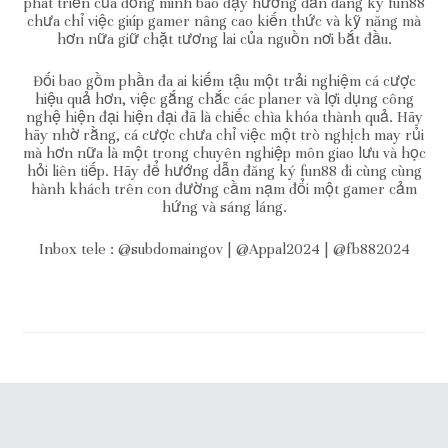
phát triển của đồng minh bao đậy hướng dẫn đăng ký fun88
chưa chỉ việc giúp gamer nâng cao kiến thức và kỹ năng mà
hơn nữa giữ chặt tương lai của nguồn nơi bắt đầu.
Đối bao gồm phần đa ai kiếm tậu một trải nghiệm cá cược
hiệu quả hơn, việc gắng chắc các planer và lợi dụng công
nghệ hiện đại hiện đại đã là chiếc chìa khóa thành quả. Hãy
hãy nhờ rằng, cá cược chưa chỉ việc một trò nghịch may rủi
mà hơn nữa là một trong chuyên nghiệp môn giao lưu và học
hỏi liên tiếp. Hãy để hướng dẫn đăng ký fun88 đi cùng cùng
hành khách trên con đường cầm nạm đổi một gamer cảm
hứng và sáng láng.
Inbox tele : @subdomaingov | @Appal2024 | @fb882024