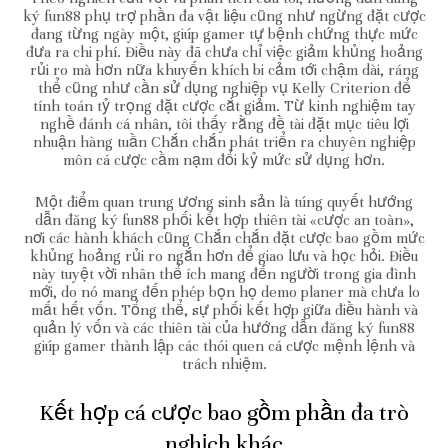
ký fun88 phụ trợ phần đa vật liệu cũng như ngừng đặt cược
đang từng ngày một, giúp gamer tự bệnh chứng thực mức
đưa ra chi phí. Điều này đã chưa chỉ việc giảm khủng hoảng
rủi ro mà hơn nữa khuyến khích bi cảm tới chậm dài, ráng
thể cũng như cần sử dụng nghiệp vụ Kelly Criterion để
tính toán tỷ trọng đặt cược cắt giảm. Từ kinh nghiệm tay
nghề đánh cá nhân, tôi thấy rằng đề tài đặt mục tiêu lợi
nhuận hàng tuần Chắn chắn phát triển ra chuyên nghiệp
môn cá cược cầm nạm đổi kỷ mức sử dụng hơn.
Một điểm quan trung ương sinh sản là túng quyết hướng
dẫn đăng ký fun88 phối kết hợp thiên tài «cược an toàn»,
nơi các hành khách cũng Chắn chắn đặt cược bao gồm mức
khủng hoảng rủi ro ngắn hơn để giao lưu và học hỏi. Điều
này tuyệt vời nhân thể ích mang đến người trong gia đình
mới, do nó mang đến phép bọn họ demo planer mà chưa lo
mất hết vốn. Tổng thể, sự phối kết hợp giữa điều hành và
quản lý vốn và các thiên tài của hướng dẫn đăng ký fun88
giúp gamer thành lập các thói quen cá cược mệnh lệnh và
trách nhiệm.
Kết hợp cá cược bao gồm phần đa trò
nghịch khác