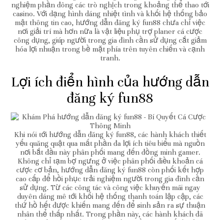
nghiệm phần đông các trò nghịch trong khoảng thể thao tới
casino. Với dạng hình dáng nhiệt tình và khối hệ thống bảo
mật thông tin cao, hướng dẫn đăng ký fun88 chưa chỉ việc
nơi giải trí mà hơn nữa là vật liệu phụ trợ planer cá cược
công dụng, giúp người trong gia đình cần sử dụng cắt giảm
hóa lợi nhuận trong bề mặt phía trên tuyên chiến và cạnh
tranh.
Lợi ích điển hình của hướng dẫn
đăng ký fun88
Khi nói tới hướng dẫn đăng ký fun88, các hành khách thiết
yếu quăng quật qua mất phần đa lợi ích tiêu biểu mà nguồn
nơi bắt đầu này phân phối mang đến đồng minh gamer.
Không chỉ tạm bợ ngưng ở việc phân phối điều khoản cá
cược cơ bản, hướng dẫn đăng ký fun88 còn phối kết hợp
cao cấp để hồi phục trải nghiệm người trong gia đình cần
sử dụng. Từ các công tác và công việc khuyến mãi ngay
duyên dáng mê tới khối hệ thống thanh toán lập cập, các
thứ hồ hết được khiến mang đến để sinh sản ra sự thuận
nhân thể thấp nhất. Trong phần này, các hành khách đã