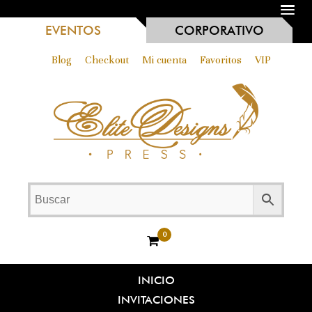
MENU
EVENTOS
CORPORATIVO
Blog
Checkout
Mi cuenta
Favoritos
VIP
0
INICIO
INVITACIONES