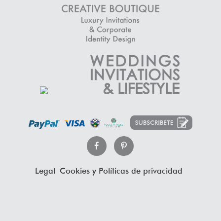
Legal
Cookies y Políticas de privacidad