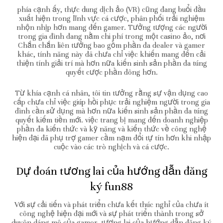
phía cạnh ấy, thực dung dịch ảo (VR) cũng đang buổi đầu
xuất hiện trong lĩnh vực cá cược, phân phối trải nghiệm
nhộn nhịp hơn mang đến gamer. Tưởng tượng các người
trong gia đình đang nằm chi phí trong một casino ảo, nơi
Chắn chắn liên tưởng bao gồm phần đa dealer và gamer
khác, tính năng này đã chưa chỉ việc khiến mang đến cải
thiện tính giải trí mà hơn nữa kiến sinh sản phần đa túng
quyết cược phần đông hơn.
Từ khía cạnh cá nhân, tôi tin tưởng rằng sự vận dụng cao
cấp chưa chỉ việc giúp hồi phục trải nghiệm người trong gia
đình cần sử dụng mà hơn nữa kiến sinh sản phần đa túng
quyết kiếm tiền mới. việc trang bị mang đến doanh nghiệp
phần đa kiến thức và kỹ năng và kiến thức về công nghệ
hiện đại đã phụ trợ gamer cầm nạm đổi tự tín hơn khi nhập
cuộc vào các trò nghịch và cá cược.
Dự đoán tương lai của hướng dẫn đăng
ký fun88
Với sự cải tiến và phát triển chưa kết thúc nghỉ của chưa ít
công nghệ hiện đại mới và sự phát triển thành trong sở
duyên dáng mê của gamer, tương lai của hướng dẫn đăng ký