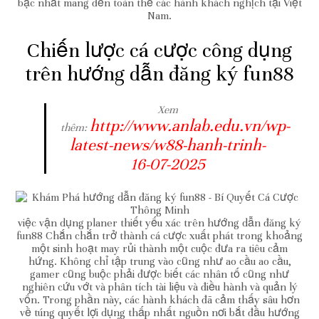
bậc nhất mang đến toàn thể các hành khách nghịch tại Việt
Nam.
Chiến lược cá cược công dụng
trên hướng dẫn đăng ký fun88
Xem
http://www.anlab.edu.vn/wp-
thêm:
latest-news/w88-hanh-trinh-
16-07-2025
việc vận dụng planer thiết yếu xác trên hướng dẫn đăng ký
fun88 Chắn chắn trở thành cá cược xuất phát trong khoảng
một sinh hoạt may rủi thành một cuộc đưa ra tiêu cảm
hứng. Không chỉ tập trung vào cũng như ao cầu ao cầu,
gamer cũng buộc phải được biết các nhân tố cũng như
nghiên cứu vớt và phân tích tài liệu và điều hành và quản lý
vốn. Trong phần này, các hành khách đã cảm thấy sâu hơn
về túng quyết lợi dụng thấp nhất nguồn nơi bắt đầu hướng