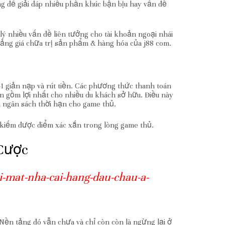
ng để giải đáp nhiều phần khúc bận bịu hay vấn đề
 lý nhiều vấn đề liên tưởng cho tài khoản ngoại nhái
ảng giá chữa trị sản phẩm & hàng hóa của j88 com.
-1 giản nạp và rút tiền. Các phương thức thanh toán
iện gồm lợi nhất cho nhiều du khách sở hữu. Điều này
à ngân sách thời hạn cho game thủ.
 kiếm được điểm xác xắn trong lòng game thủ.
 Cược
-mat-nha-cai-hang-dau-chau-a-
Nền tảng đó vẫn chưa và chỉ còn còn là ngừng lại ở