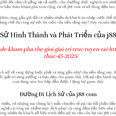
 phổ đổi cầm cố gắng tại cả nước, cho thưởng thức nghịch trò nhiều
phiên bản thân khám phá xem rộng rãi về j88 com và số đông điều h
khôn cùng gần gũi đối và nhiều nhiều du khách ăn nhập cược thể 
đang chế thi công sự sức lôi cuốn của nền tảng này? Hãy và xiêu dạt
 Sử Hình Thành và Phát Triển của j8
ade-kham-pha-the-gioi-giai-tri-truc-tuyen-tai-h
thuc-45-2025/
 lịch sử vẻ vang dựng buộc phải và tăng gần như của nền tảng này. 
ức giải trí sung sướng và bạo dạn cho game thủ. Với sự vận hành n
com đang nôn hot hấp dẫn được 1 lạng bự game thủ.
Đường Đi Lịch Sử của j88 com
ng thiếu, cơ nhưng mà chúng là 1 mẩu chuyện về sự câu hỏi phấn đấ
ng nghệ và công tác nhằm mục đích phục vụ càng đảm bảo hơn nhu y
ông nhiều du khách sở hữu trình diễn sự tin cẩn của họ vào j88 co