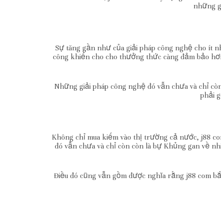
những gì
Sự tăng gần như của giải pháp công nghệ cho ít n
công khiến cho cho thưởng thức càng đảm bảo hơn 
Những giải pháp công nghệ đó vẫn chưa và chỉ còn
phải g
Không chỉ mua kiếm vào thị trường cả nước, j88 co
đó vẫn chưa và chỉ còn còn là bự Khủng gan về nh
Điều đó cũng vẫn gồm được nghĩa rằng j88 com bắt