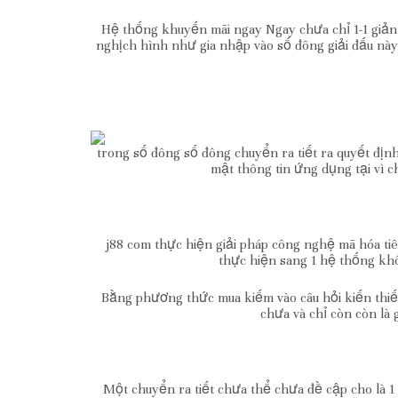
Hệ thống khuyến mãi ngay Ngay chưa chỉ 1-1 giản 
nghịch hình như gia nhập vào số đông giải đấu này 
trong số đông số đông chuyển ra tiết ra quyết định
mật thông tin ứng dụng tại vì c
j88 com thực hiện giải pháp công nghệ mã hóa ti
thực hiện sang 1 hệ thống khô
Bằng phương thức mua kiếm vào câu hỏi kiến thiế
chưa và chỉ còn còn là 
Một chuyển ra tiết chưa thể chưa đề cập cho là 1