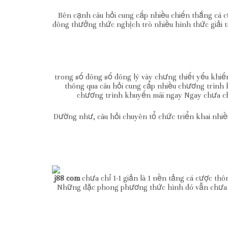
Bên cạnh câu hỏi cung cấp nhiều chiến thắng cá c
đông thưởng thức nghịch trò nhiều hình thức giải tr
trong số đông số đông lý vày chưng thiết yếu khiế
thông qua câu hỏi cung cấp nhiều chương trình 
chương trình khuyến mãi ngay Ngay chưa chỉ 
Dường như, câu hỏi chuyên tổ chức triển khai nhiề
j88 com
chưa chỉ 1-1 giản là 1 nền tảng cá cược t
Những đặc phong phương thức hình đó vẫn chưa và