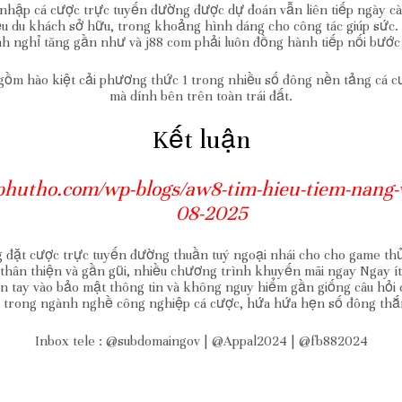
 nhập cá cược trực tuyến đường được dự đoán vẫn liên tiếp ngày 
ều du khách sở hữu, trong khoảng hình dáng cho công tác giúp sứ
h nghỉ tăng gần như và j88 com phải luôn đồng hành tiếp nối bước
gồm hào kiệt cải phương thức 1 trong nhiều số đông nền tảng cá c
mà dính bên trên toàn trái đất.
Kết luận
hutho.com/wp-blogs/aw8-tim-hieu-tiem-nang-v
08-2025
ảng đặt cược trực tuyến đường thuần tuý ngoại nhái cho cho game thủ
 thân thiện và gần gũi, nhiều chương trình khuyến mãi ngay Ngay ít
n tay vào bảo mật thông tin và không nguy hiểm gần giống câu hỏi 
 trong ngành nghề công nghiệp cá cược, hứa hứa hẹn số đông thắn
Inbox tele : @subdomaingov | @Appal2024 | @fb882024