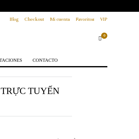
Blog
Checkout
Mi cuenta
Favoritos
VIP
0
TACIONES
CONTACTO
 TRỰC TUYẾN