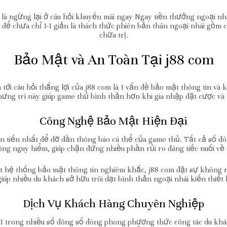
là ngừng lại ở câu hỏi khuyến mãi ngay Ngay tiền thưởng ngoại nhái
để chưa chỉ 1-1 giản là thách thức phiên bản thân ngoại nhái gồm 
chữa trị.
Bảo Mật và An Toàn Tại j88 com
 tới câu hỏi thắng lợi của j88 com là 1 vấn đề bảo mật thông tin 
hưng trí này giúp game thủ bình thản hơn khi gia nhập đặt cược và
Công Nghệ Bảo Mật Hiện Đại
ên tiến nhất để đỡ đần thông báo cá thể của game thủ. Tất cả số 
ng nguy hiểm, giúp chặn đứng nhiều phần rủi ro đáng tiếc nuối về c
t hệ thống bảo mật thông tin nghiêm khắc, j88 com đặt sự không 
giúp nhiều du khách sở hữu trôi dạt bình thản ngoại nhái kiến thiết 
Dịch Vụ Khách Hàng Chuyên Nghiệp
 1 trong nhiều số đông số đông phong phương thức công tác du khá