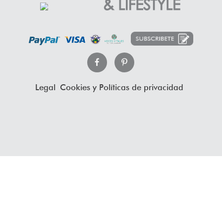
Legal
Cookies y Políticas de privacidad