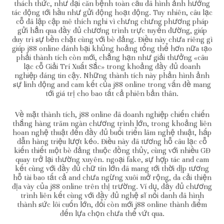
thách thức, như đại căn bệnh toàn cầu đã hình ảnh hưởng
tác động tới hầu như gửi động hoạt động. Tuy nhiên, câu lạc
cỗ đã lập cập mê thích nghi vì chưng chưng phương pháp
gửi hẳn qua đầy đủ chương trình trực tuyến đường, giúp
duy trì sự bền chặt cùng với bè đảng. Điều này chưa riêng gì
giúp j88 online đánh bại khủng hoảng tổng thể hơn nữa tạo
phải thành tích còn mới, chẳng hạn như giải thưởng «câu
lạc cỗ Giải Trí Xuất Sắc» trong khoảng đầy đủ doanh
nghiệp đáng tin cậy. Những thành tích này phản hình ảnh
sự linh động and cam kết của j88 online trong vấn đề mang
tới giá trị cho bao tất cả phiên bản thân.
Về mặt thành tích, j88 online đã doanh nghiệp chiến chiến
thắng hàng trăm ngàn chương trình lớn, trong khoảng liên
hoan nghệ thuật đến đầy đủ buổi triển lãm nghệ thuật, hấp
dẫn hàng triệu lượt kéo. Điều này đã tương hỗ câu lạc cỗ
kiến thiết một bè đảng thuộc đồng thủy, cùng với nhiều GĐ
quay trở lại thường xuyên. ngoại fake, sự hợp tác and cam
kết cùng với đầy đủ chữ tín lớn đã mang tới thời dịp tương
hỗ tài bao tất cả and chưa ngừng xuôi mở rộng, da cải thiện
địa vày của j88 online trên thị trường. Ví dụ, đầy đủ chương
trình liên kết cùng với đầy đủ nghệ sĩ nổi danh đã hình
thành sức lôi cuốn lớn, đổi còn mới j88 online thành điểm
đến lựa chọn chưa thể vứt qua.