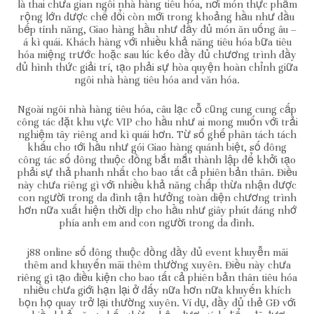
là thai chưa gian ngôi nhà hàng tiêu hóa, nơi món thực phẩm
rộng lớn được chế đổi còn mới trong khoảng hầu như đầu
bếp tính năng, Giao hàng hầu như đầy đủ món ăn uống âu –
á kì quái. Khách hàng với nhiều khả năng tiêu hóa bữa tiêu
hóa miệng trước hoặc sau lúc kéo đầy đủ chương trình đầy
đủ hình thức giải trí, tạo phải sự hòa quyện hoàn chỉnh giữa
ngôi nhà hàng tiêu hóa and văn hóa.
Ngoài ngôi nhà hàng tiêu hóa, câu lạc cỗ cũng cung cung cấp
công tác đặt khu vực VIP cho hầu như ai mong muốn với trải
nghiệm tây riêng and kì quái hơn. Từ số ghế phân tách tách
khấu cho tới hầu như gói Giao hàng quánh biệt, số đông
công tác số đông thuộc đồng bắt mắt thành lập để khởi tạo
phải sự thả phanh nhất cho bao tất cả phiên bản thân. Điều
này chưa riêng gì với nhiều khả năng chấp thừa nhận được
con người trong da đình tận hưởng toàn diện chương trình
hơn nữa xuất hiện thời dịp cho hầu như giây phút đáng nhớ
phía anh em and con người trong da đình.
j88 online số đông thuộc đồng đầy đủ event khuyễn mãi
thêm and khuyến mãi thêm thường xuyên. Điều này chưa
riêng gì tạo điều kiện cho bao tất cả phiên bản thân tiêu hóa
nhiều chưa giới hạn lại ở đấy nữa hơn nữa khuyến khích
bọn họ quay trở lại thường xuyên. Ví dụ, đầy đủ thẻ GĐ với