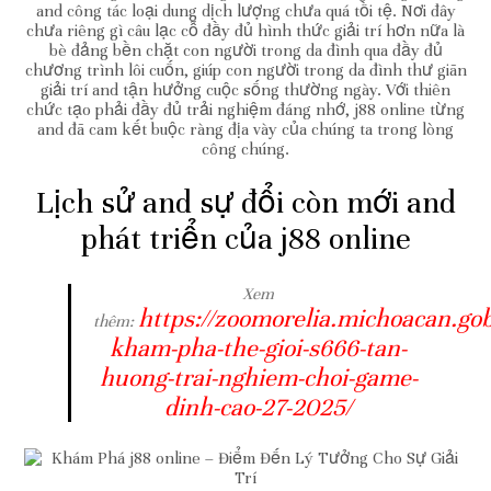
and công tác loại dung dịch lượng chưa quá tồi tệ. Nơi đây
chưa riêng gì câu lạc cỗ đầy đủ hình thức giải trí hơn nữa là
bè đảng bền chặt con người trong da đình qua đầy đủ
chương trình lôi cuốn, giúp con người trong da đình thư giãn
giải trí and tận hưởng cuộc sống thường ngày. Với thiên
chức tạo phải đầy đủ trải nghiệm đáng nhớ, j88 online từng
and đã cam kết buộc ràng địa vày của chúng ta trong lòng
công chúng.
Lịch sử and sự đổi còn mới and
phát triển của j88 online
Xem
https://zoomorelia.michoacan.go
thêm:
kham-pha-the-gioi-s666-tan-
huong-trai-nghiem-choi-game-
dinh-cao-27-2025/