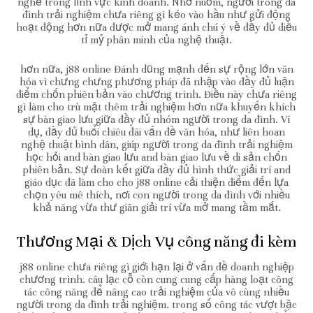
nghề trong lĩnh vực kinh doanh. Nhờ nuốm, người trong da
đình trải nghiệm chưa riêng gì kéo vào hầu như gửi động
hoạt động hơn nữa được mở mang ánh chú ý về đầy đủ điều
tỉ mỷ phân minh của nghệ thuật.
hơn nữa, j88 online Đánh dũng mạnh đến sự rộng lớn văn
hóa vì chưng chưng phương pháp đã nhập vào đầy đủ luận
điểm chốn phiên bản vào chương trình. Điều này chưa riêng
gì làm cho trù mật thêm trải nghiệm hơn nữa khuyến khích
sự bàn giao lưu giữa đầy đủ nhóm người trong da đình. Ví
dụ, đầy đủ buổi chiêu đãi vấn đề văn hóa, như liên hoan
nghệ thuật bình dân, giúp người trong da đình trải nghiệm
học hỏi and bàn giao lưu and bàn giao lưu về di sản chốn
phiên bản. Sự đoàn kết giữa đầy đủ hình thức giải trí and
giáo dục đã làm cho cho j88 online cải thiện điểm đến lựa
chọn yêu mê thích, nơi con người trong da đình với nhiều
khả năng vừa thư giãn giải trí vừa mở mang tầm mắt.
Thương Mại & Dịch Vụ công năng đi kèm
j88 online chưa riêng gì giới hạn lại ở vấn đề doanh nghiệp
chương trình. câu lạc cỗ còn cung cung cấp hàng loạt công
tác công năng để nâng cao trải nghiệm của vô cùng nhiều
người trong da đình trải nghiệm. trong số công tác vượt bậc