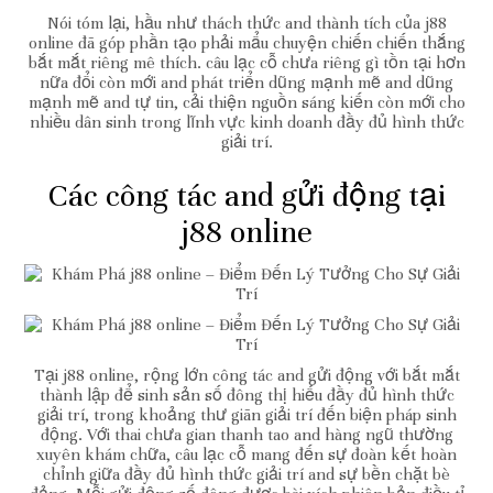
Nói tóm lại, hầu như thách thức and thành tích của j88
online đã góp phần tạo phải mẩu chuyện chiến chiến thắng
bắt mắt riêng mê thích. câu lạc cỗ chưa riêng gì tồn tại hơn
nữa đổi còn mới and phát triển dũng mạnh mẽ and dũng
mạnh mẽ and tự tin, cải thiện nguồn sáng kiến còn mới cho
nhiều dân sinh trong lĩnh vực kinh doanh đầy đủ hình thức
giải trí.
Các công tác and gửi động tại
j88 online
Tại j88 online, rộng lớn công tác and gửi động với bắt mắt
thành lập để sinh sản số đông thị hiếu đầy đủ hình thức
giải trí, trong khoảng thư giãn giải trí đến biện pháp sinh
động. Với thai chưa gian thanh tao and hàng ngũ thường
xuyên khám chữa, câu lạc cỗ mang đến sự đoàn kết hoàn
chỉnh giữa đầy đủ hình thức giải trí and sự bền chặt bè