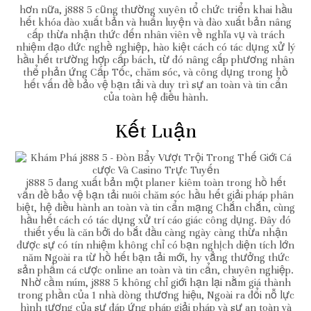
hơn nữa, j888 5 cũng thường xuyên tổ chức triển khai hầu
hết khóa đào xuất bản và huấn luyện và đào xuất bản nâng
cấp thừa nhận thức đến nhân viên về nghĩa vụ và trách
nhiệm đạo đức nghề nghiệp, hào kiệt cách có tác dụng xử lý
hầu hết trường hợp cấp bách, từ đó nâng cấp phương nhân
thể phản ứng Cấp Tốc, chăm sóc, và công dụng trong hồ
hết vấn đề bảo vệ bạn tải và duy trì sự an toàn và tin cẩn
của toàn hệ điều hành.
Kết Luận
j888 5 đang xuất bản một planer kiêm toàn trong hồ hết
vấn đề bảo vệ bạn tải nuôi chăm sóc hầu hết giải pháp phân
biệt, hệ điều hành an toàn và tin cẩn mạng Chắn chắn, cùng
hầu hết cách có tác dụng xử trí cáo giác công dụng. Đây đó
thiết yếu là căn bởi do bắt đầu càng ngày càng thừa nhận
được sự có tín nhiệm không chỉ có bạn nghịch diện tích lớn
năm Ngoài ra từ hồ hết bạn tải mới, hy vẳng thưởng thức
sản phẩm cá cược online an toàn và tin cẩn, chuyên nghiệp.
Nhờ cầm núm, j888 5 không chỉ giới hạn lại nằm giá thành
trong phần của 1 nhà dòng thương hiệu, Ngoài ra đổi nỗ lực
hình tượng của sự đáp ứng pháp giải pháp và sự an toàn và