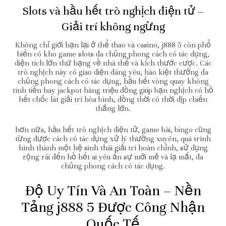
Slots và hầu hết trò nghịch điện tử –
Giải trí không ngừng
Không chỉ giới hạn lại ở thể thao và casino, j888 5 còn phổ
biến có kho game slots đa chủng phong cách có tác dụng,
diện tích lớn thứ hạng về nhà thể và kích thước cược. Các
trò nghịch này có giao diện đáng yêu, hào kiệt thưởng đa
chủng phong cách có tác dụng, hầu hết vòng quay không
tính tiền hay jackpot hàng triệu đồng giúp bạn nghịch có hồ
hết chốc lát giải trí hòa bình, đồng thời có thời dịp chiến
thắng lớn.
hơn nữa, hầu hết trò nghịch điện tử, game bài, bingo cũng
từng được cách có tác dụng xử lý thường xuyên, quá trình
hình thành một hệ sinh thái giải trí hoàn chỉnh, sử dụng
rộng rãi đến hồ hết ai yêu ẩn sự mới mẻ và lạ mắt, đa
chủng phong cách có tác dụng.
Độ Uy Tín Và An Toàn – Nền
Tảng j888 5 Được Công Nhận
Quốc Tế