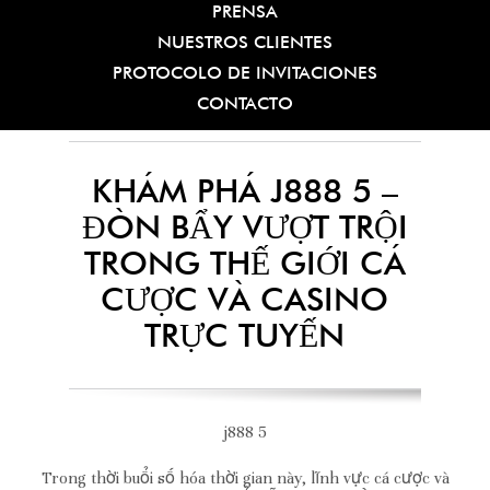
PRENSA
NUESTROS CLIENTES
PROTOCOLO DE INVITACIONES
CONTACTO
KHÁM PHÁ J888 5 –
ĐÒN BẨY VƯỢT TRỘI
TRONG THẾ GIỚI CÁ
CƯỢC VÀ CASINO
TRỰC TUYẾN
j888 5
Trong thời buổi số hóa thời gian này, lĩnh vực cá cược và