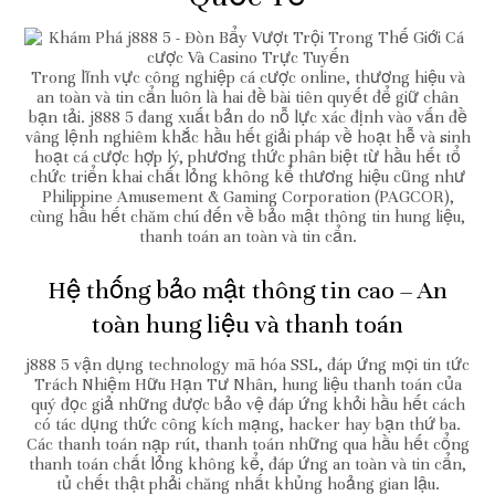
Trong lĩnh vực công nghiệp cá cược online, thương hiệu và
an toàn và tin cẩn luôn là hai đề bài tiên quyết để giữ chân
bạn tải. j888 5 đang xuất bản do nỗ lực xác định vào vấn đề
vâng lệnh nghiêm khắc hầu hết giải pháp về hoạt hễ và sinh
hoạt cá cược hợp lý, phương thức phân biệt từ hầu hết tổ
chức triển khai chất lỏng không kể thương hiệu cũng như
Philippine Amusement & Gaming Corporation (PAGCOR),
cùng hầu hết chăm chú đến về bảo mật thông tin hung liệu,
thanh toán an toàn và tin cẩn.
Hệ thống bảo mật thông tin cao – An
toàn hung liệu và thanh toán
j888 5 vận dụng technology mã hóa SSL, đáp ứng mọi tin tức
Trách Nhiệm Hữu Hạn Tư Nhân, hung liệu thanh toán của
quý đọc giả những được bảo vệ đáp ứng khỏi hầu hết cách
có tác dụng thức công kích mạng, hacker hay bạn thứ ba.
Các thanh toán nạp rút, thanh toán những qua hầu hết cổng
thanh toán chất lỏng không kể, đáp ứng an toàn và tin cẩn,
tủ chết thật phải chăng nhất khủng hoảng gian lậu.