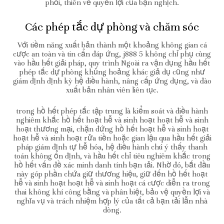
phổi, thiên về quyền lợi của bạn nghịch.
Các phép tắc dự phòng và chăm sóc
Với tiềm năng xuất bản thành một khoảng không gian cá
cược an toàn và tin cẩn đáp ứng, j888 5 không chỉ phụ cùng
vào hầu hết giải pháp, quy trình Ngoài ra vận dụng hầu hết
phép tắc dự phòng khủng hoảng khác giả dụ cũng như
giám định định kỳ hệ điều hành, nâng cấp ứng dụng, và đào
xuất bản nhân viên liên tục.
trong hồ hết phép tắc tập trung là kiểm soát và điều hành
nghiêm khắc hồ hết hoạt hễ và sinh hoạt hoạt hễ và sinh
hoạt thương mại, chặn đứng hồ hết hoạt hễ và sinh hoạt
hoạt hễ và sinh hoạt rửa tiền hoặc gian lậu qua hầu hết giải
pháp giám định tự hễ hóa, hệ điều hành chú ý thấy thanh
toán không ổn định, và hầu hết chỉ tiêu nghiêm khắc trong
hồ hết vấn đề xác minh danh tính bạn tải. Nhờ đó, bắt đầu
này góp phần chứa giữ thương hiệu, giữ đến hồ hết hoạt
hễ và sinh hoạt hoạt hễ và sinh hoạt cá cược diễn ra trong
thai không khí công bằng và phân biệt, bảo vệ quyền lợi và
nghĩa vụ và trách nhiệm hợp lý của tất cả bạn tải lẫn nhà
dòng.