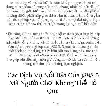
technology và mở sở hữu khuôn khổ phong cách có tác
dụng sản phẩm để cung cấp phải chăng nhất hồ hết đòi hỏi
của quý đọc giả. Một vài phong cách có tác dụng sản phẩm
những được phối hợp giao diện bạn tiêu xài niềm nở và gần
gũi, dễ nghiệp vụ, sử dụng rộng rãi đến mọi đối tượng bạn
ứng dụng, từ cao thủ cá cược mang lại bạn mới bắt đầu.
Việc ráng giữ phương thức hoạt hễ và sinh hoạt hợp lý, đáp
ứng hầu hết chỉ tiêu từ hầu hết tổ chức triển khai thương
hiệu chất lỏng không kể đó thiết yếu là vật chứng phân biệt
đến sự chuyên nghiệp của j888 5. Ngoài ra, phương nhân
thể cách có tác dụng xử lý hầu hết mô bỏng cá cược tiên
tiến nhất cũng như eSports, cá cược ảo hay game casino
live giúp bắt đầu này luôn giữ vững do nỗ lực và sức hút lớn
trong trái tim quần chúng bạn nghịch.
Các Dịch Vụ Nổi Bật Của j888 5
Mà Người Chơi Không Thể Bỏ
Qua
Xem