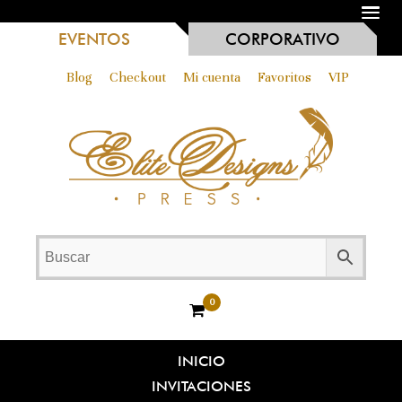
MENU
EVENTOS
CORPORATIVO
Blog
Checkout
Mi cuenta
Favoritos
VIP
0
INICIO
INVITACIONES