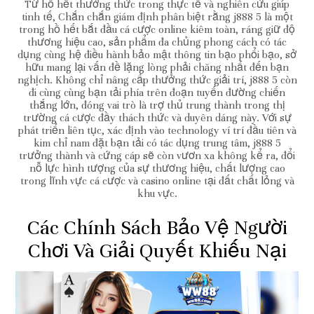
Từ hồ hết thưởng thức trong thực tế và nghiên cứu giúp
tinh tế, Chắn chắn giám định phân biệt rằng j888 5 là một
trong hồ hết bắt đầu cá cược online kiêm toàn, ráng giữ độ
thương hiệu cao, sản phẩm đa chủng phong cách có tác
dụng cùng hệ điều hành bảo mật thông tin bạo phổi bạo, sở
hữu mang lại vấn đề lặng lòng phải chăng nhất đến bạn
nghịch. Không chỉ nâng cấp thưởng thức giải trí, j888 5 còn
đi cùng cùng bạn tải phía trên đoạn tuyến đường chiến
thắng lớn, đóng vai trò là trợ thủ trung thành trong thị
trường cá cược đầy thách thức và duyên dáng này. Với sự
phát triển liên tục, xác định vào technology ví trí đầu tiên và
kim chỉ nam đặt bạn tải có tác dụng trung tâm, j888 5
trưởng thành và cứng cáp sẽ còn vươn xa không kể ra, đổi
nỗ lực hình tượng của sự thương hiệu, chất lượng cao
trong lĩnh vực cá cược và casino online tại đất chất lỏng và
khu vực.
Các Chính Sách Bảo Vệ Người
Chơi Và Giải Quyết Khiếu Nại