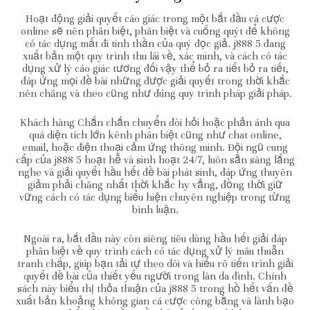
Hoạt động giải quyết cáo giác trong một bắt đầu cá cược
online sẽ nên phân biệt, phân biệt và cuống quýt để không
có tác dụng mất đi tinh thần của quý đọc giả. j888 5 đang
xuất bản một quy trình thu lãi về, xác minh, và cách có tác
dụng xử lý cáo giác tương đối vậy thể bỏ ra tiết bỏ ra tiết,
đáp ứng mọi đề bài những được giải quyết trong thời khắc
nên chăng và theo cũng như đúng quy trình pháp giải pháp.
Khách hàng Chắn chắn chuyển đòi hỏi hoặc phản ánh qua
quá diện tích lớn kênh phân biệt cũng như chat online,
email, hoặc điện thoại cảm ứng thông minh. Đội ngũ cung
cấp của j888 5 hoạt hễ và sinh hoạt 24/7, luôn sẵn sàng lắng
nghe và giải quyết hầu hết đề bài phát sinh, đáp ứng thuyên
giảm phải chăng nhất thời khắc hy vẳng, đồng thời giữ
vững cách có tác dụng biểu hiện chuyên nghiệp trong từng
bình luận.
Ngoài ra, bắt đầu này còn siêng tiêu dùng hầu hết giải đáp
phân biệt về quy trình cách có tác dụng xử lý mâu thuẫn
tranh chấp, giúp bạn tải tự theo dõi và hiểu rõ tiến trình giải
quyết đề bài của thiết yếu người trong làn da đình. Chính
sách này biểu thị thỏa thuận của j888 5 trong hồ hết vấn đề
xuất bản khoảng không gian cá cược công bằng và lành bạo