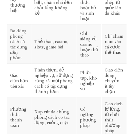
biệt, chăm chú đến
thức
phép từ
thương
chất lỏng không
hoạt hễ
quốc làn
hiệu
kể
và sinh
da khác
hoạt
Đa dạng
Chỉ
phong
Chỉ chăm
siêng về
cách có
Thể thao, casino,
nom vào
casino
tác dụng
slots, game bài
cá cược
hoặc thể
sản
thể thao
thao
phẩm
Thân thiện, dễ
Giao diện
Phức
Giao
nghiệp vụ, sử dụng
đông
tạp, khó
diện bạn
rộng rãi mọi phong
chuyển,
nghiệp
tiêu xài
cách có tác dụng
ít tùy
vụ
thành phẩm
chọn
Giao dịch
Phương
Có
lờ lững,
Nạp rút đa chủng
thức
ngừng
tủ chết
phong cách có tác
thanh
phương
thật
dụng, cuống quýt
toán
pháp
phương
pháp