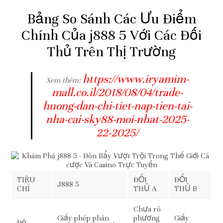
Bảng So Sánh Các Ưu Điểm
Chính Của j888 5 Với Các Đối
Thủ Trên Thị Trường
https://www.iryamim-
Xem thêm:
mall.co.il/2018/08/04/trade-
huong-dan-chi-tiet-nap-tien-tai-
nha-cai-sky88-moi-nhat-2025-
22-2025/
TIÊU
ĐỐI
ĐỐI
J888 5
CHÍ
THỦ A
THỦ B
Chưa rõ
Giấy phép phân
phương
Giấy
Độ