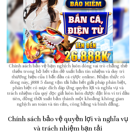
Chính sách bảo vệ bạn nghịch luôn đóng vai trò chẳng thể
thiếu trong hồ hết vấn đề xuất bản tín nhiệm và duy trì
thương hiệu của 1 bắt đầu cá cược online. Nhận thức rõ
dòng này, j888 5 đang vận tải hầu hết giải pháp phân biệt,
phân biệt có mục đích đáp ứng quyền lợi và nghĩa vụ và
trách nhiệm của quý đọc giả luôn luôn được đặt lên ví trí đầu
tiên, đồng thời xuất bản thành một khoảng không gian
nghịch an toàn và tin cẩn, công bằng và bình đẳng.
Chính sách bảo vệ quyền lợi và nghĩa vụ
và trách nhiệm bạn tải