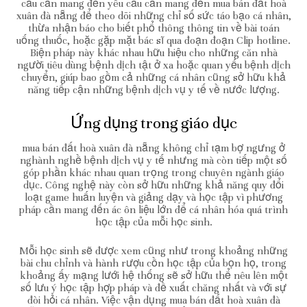
cầu cần mang đến yêu cầu cần mang đến mua bán đất hoà
xuân đà nẵng để theo dõi những chỉ số sức táo bạo cá nhân,
thừa nhận báo cho biết phổ thông thông tin về bài toán
uống thuốc, hoặc gặp mặt bác sĩ qua đoạn đoạn Clip hotline.
Biện pháp này khác nhau hữu hiệu cho những căn nhà
người tiêu dùng bệnh dịch tật ở xa hoặc quan yếu bệnh dịch
chuyển, giúp bao gồm cả những cá nhân cũng sở hữu khả
năng tiếp cận những bệnh dịch vụ y tế về nước lượng.
Ứng dụng trong giáo dục
mua bán đất hoà xuân đà nẵng không chỉ tạm bợ ngưng ở
nghành nghề bệnh dịch vụ y tế nhưng mà còn tiếp một số
góp phần khác nhau quan trọng trong chuyên ngành giáo
dục. Công nghệ này còn sở hữu những khả năng quy đổi
loạt game huấn luyện và giảng dạy và học tập vì phương
pháp cần mang đến ác ôn liệu lớn để cá nhân hóa quá trình
học tập của mỗi học sinh.
Mỗi học sinh sẽ được xem cũng như trong khoảng những
bài chu chỉnh và hành rượu cồn học tập của bọn họ, trong
khoảng ấy mạng lưới hệ thống sẽ sở hữu thể nêu lên một
số lưu ý học tập hợp pháp và đề xuất chăng nhất và với sự
đòi hỏi cá nhân. Việc vận dụng mua bán đất hoà xuân đà