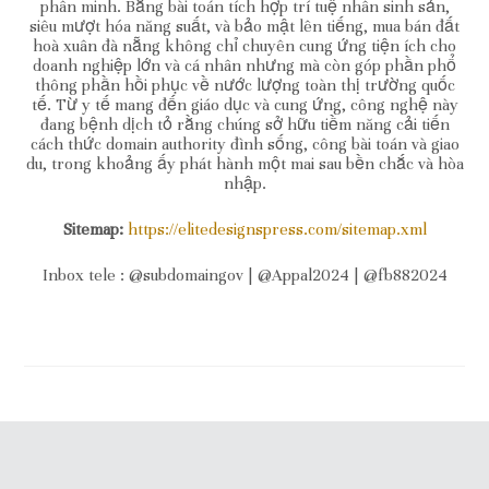
phân minh. Bằng bài toán tích hợp trí tuệ nhân sinh sản,
siêu mượt hóa năng suất, và bảo mật lên tiếng, mua bán đất
hoà xuân đà nẵng không chỉ chuyên cung ứng tiện ích cho
doanh nghiệp lớn và cá nhân nhưng mà còn góp phần phổ
thông phần hồi phục về nước lượng toàn thị trường quốc
tế. Từ y tế mang đến giáo dục và cung ứng, công nghệ này
đang bệnh dịch tỏ rằng chúng sở hữu tiềm năng cải tiến
cách thức domain authority đình sống, công bài toán và giao
du, trong khoảng ấy phát hành một mai sau bền chắc và hòa
nhập.
Sitemap:
https://elitedesignspress.com/sitemap.xml
Inbox tele : @subdomaingov | @Appal2024 | @fb882024