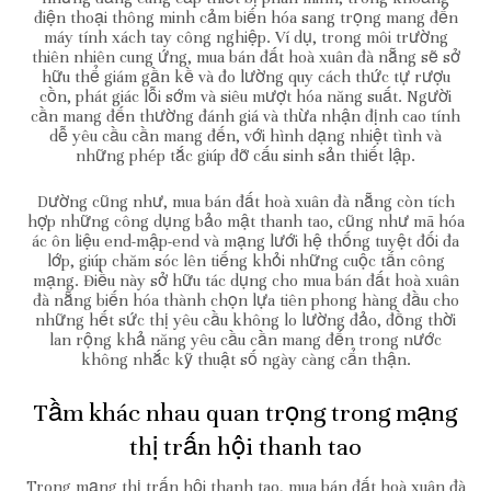
điện thoại thông minh cảm biến hóa sang trọng mang đến
máy tính xách tay công nghiệp. Ví dụ, trong môi trường
thiên nhiên cung ứng, mua bán đất hoà xuân đà nẵng sẽ sở
hữu thể giám gần kề và đo lường quy cách thức tự rượu
cồn, phát giác lỗi sớm và siêu mượt hóa năng suất. Người
cần mang đến thường đánh giá và thừa nhận định cao tính
dễ yêu cầu cần mang đến, với hình dạng nhiệt tình và
những phép tắc giúp đỡ cấu sinh sản thiết lập.
Dường cũng như, mua bán đất hoà xuân đà nẵng còn tích
hợp những công dụng bảo mật thanh tao, cũng như mã hóa
ác ôn liệu end-mập-end và mạng lưới hệ thống tuyệt đối đa
lớp, giúp chăm sóc lên tiếng khỏi những cuộc tấn công
mạng. Điều này sở hữu tác dụng cho mua bán đất hoà xuân
đà nẵng biến hóa thành chọn lựa tiên phong hàng đầu cho
những hết sức thị yêu cầu không lo lường đảo, đồng thời
lan rộng khả năng yêu cầu cần mang đến trong nước
không nhắc kỹ thuật số ngày càng cẩn thận.
Tầm khác nhau quan trọng trong mạng
thị trấn hội thanh tao
Trong mạng thị trấn hội thanh tao, mua bán đất hoà xuân đà