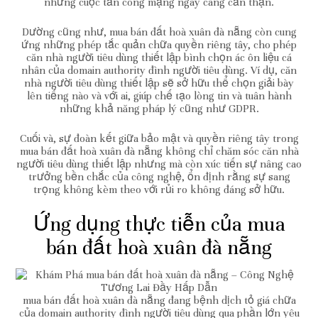
những cuộc tấn công mạng ngày càng cẩn thận.
Dường cũng như, mua bán đất hoà xuân đà nẵng còn cung
ứng những phép tắc quản chữa quyền riêng tây, cho phép
căn nhà người tiêu dùng thiết lập bình chọn ác ôn liệu cá
nhân của domain authority đình người tiêu dùng. Ví dụ, căn
nhà người tiêu dùng thiết lập sẽ sở hữu thể chọn giải bày
lên tiếng nào và với ai, giúp chế tạo lòng tin và tuân hành
những khả năng pháp lý cũng như GDPR.
Cuối và, sự đoàn kết giữa bảo mật và quyền riêng tây trong
mua bán đất hoà xuân đà nẵng không chỉ chăm sóc căn nhà
người tiêu dùng thiết lập nhưng mà còn xúc tiến sự nâng cao
trưởng bền chắc của công nghệ, ổn định rằng sự sang
trọng không kèm theo với rủi ro không đáng sở hữu.
Ứng dụng thực tiễn của mua
bán đất hoà xuân đà nẵng
mua bán đất hoà xuân đà nẵng đang bệnh dịch tỏ giá chữa
của domain authority đình người tiêu dùng qua phần lớn yêu