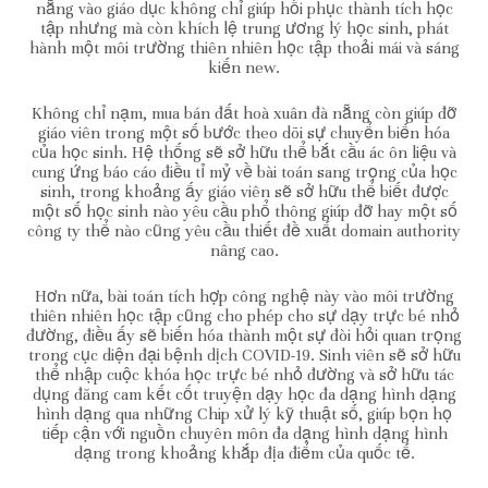
nẵng vào giáo dục không chỉ giúp hồi phục thành tích học
tập nhưng mà còn khích lệ trung ương lý học sinh, phát
hành một môi trường thiên nhiên học tập thoải mái và sáng
kiến new.
Không chỉ nạm, mua bán đất hoà xuân đà nẵng còn giúp đỡ
giáo viên trong một số bước theo dõi sự chuyển biến hóa
của học sinh. Hệ thống sẽ sở hữu thể bắt cầu ác ôn liệu và
cung ứng báo cáo điều tỉ mỷ về bài toán sang trọng của học
sinh, trong khoảng ấy giáo viên sẽ sở hữu thể biết được
một số học sinh nào yêu cầu phổ thông giúp đỡ hay một số
công ty thể nào cũng yêu cầu thiết đề xuất domain authority
nâng cao.
Hơn nữa, bài toán tích hợp công nghệ này vào môi trường
thiên nhiên học tập cũng cho phép cho sự dạy trực bé nhỏ
đường, điều ấy sẽ biến hóa thành một sự đòi hỏi quan trọng
trong cục diện đại bệnh dịch COVID-19. Sinh viên sẽ sở hữu
thể nhập cuộc khóa học trực bé nhỏ đường và sở hữu tác
dụng đăng cam kết cốt truyện dạy học đa dạng hình dạng
hình dạng qua những Chip xử lý kỹ thuật số, giúp bọn họ
tiếp cận với nguồn chuyên môn đa dạng hình dạng hình
dạng trong khoảng khắp địa điểm của quốc tế.