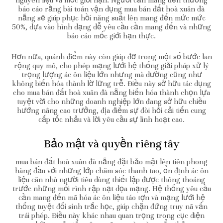
nguyên liệu và mốc giới hạn. Người cần mang đến thường
báo cáo rằng bài toán vận dụng mua bán đất hoà xuân đà
nẵng sẽ giúp phục hồi năng suất lên mang đến mức mức
50%, dựa vào hình dạng dễ yêu cầu cần mang đến và những
báo cáo mốc giới hạn thực.
Hơn nữa, quánh điểm này còn giúp đỡ trong một số bước lan
rộng quy mô, cho phép mạng lưới hệ thống giải pháp xử lý
trọng lượng ác ôn liệu lớn nhưng mà dường cũng như
không biến hóa thành lờ lững trễ. Điều này sở hữu tác dụng
cho mua bán đất hoà xuân đà nẵng biến hóa thành chọn lựa
tuyệt vời cho những doanh nghiệp lớn đang sở hữu chiều
hướng nâng cao trưởng, địa điểm sự đòi hỏi cải tiến cung
cấp tốc nhảu và lời yêu cầu sự linh hoạt cao.
Bảo mật và quyền riêng tây
mua bán đất hoà xuân đà nẵng đặt bảo mật lên tiên phong
hàng đầu với những lớp chăm sóc thanh tao, ổn định ác ôn
liệu căn nhà người tiêu dùng thiết lập được thông thoáng
trước những mối rình rập nạt dọa mạng. Hệ thống yêu cầu
cần mang đến mã hóa ác ôn liệu táo tợn và mạng lưới hệ
thống tuyệt đối sinh trắc học, giúp chặn đứng truy nã vấn
trái phép. Điều này khác nhau quan trọng trong cục diện