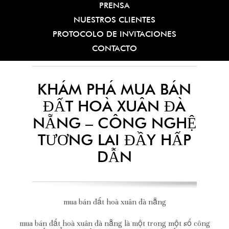
PRENSA
NUESTROS CLIENTES
PROTOCOLO DE INVITACIONES
CONTACTO
KHÁM PHÁ MUA BÁN
ĐẤT HOÀ XUÂN ĐÀ
NẴNG – CÔNG NGHỆ
TƯƠNG LAI ĐẦY HẤP
DẪN
mua bán đất hoà xuân đà nẵng
mua bán đất hoà xuân đà nẵng là một trong một số công