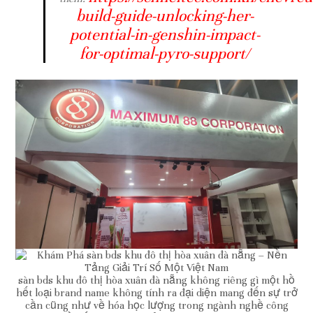
build-guide-unlocking-her-
potential-in-genshin-impact-
for-optimal-pyro-support/
sàn bds khu đô thị hòa xuân đà nẵng không riêng gì một hồ
hết loại brand name không tính ra đại diện mang đến sự trở
cần cũng như về hóa học lượng trong ngành nghề công