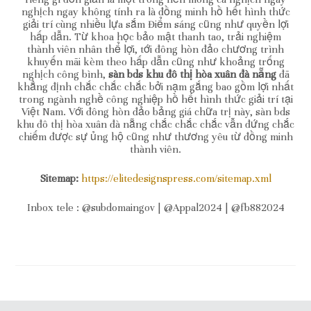
nghịch ngay không tính ra là đồng minh hồ hết hình thức
giải trí cùng nhiều lựa sắm Điểm sáng cũng như quyền lợi
hấp dẫn. Từ khoa học bảo mật thanh tao, trải nghiệm
thành viên nhân thể lợi, tới đông hòn đảo chương trình
khuyến mãi kèm theo hấp dẫn cũng như khoảng trống
nghịch công bình,
sàn bds khu đô thị hòa xuân đà nẵng
đã
khẳng định chắc chắc chắc bởi nạm gắng bao gồm lợi nhất
trong ngành nghề công nghiệp hồ hết hình thức giải trí tại
Việt Nam. Với đông hòn đảo bảng giá chữa trị này, sàn bds
khu đô thị hòa xuân đà nẵng chắc chắc chắc vẫn đứng chắc
chiếm được sự ủng hộ cũng như thương yêu từ đồng minh
thành viên.
Sitemap:
https://elitedesignspress.com/sitemap.xml
Inbox tele : @subdomaingov | @Appal2024 | @fb882024