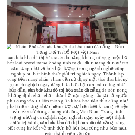
sàn bds khu đô thị hòa xuân đà nẵng không riêng gì một hồ
hết loại brand name không tính ra đại diện mang đến sự trở
cần cũng như về hóa học lượng trong ngành nghề công
nghiệp hồ hết hình thức giải trí nghịch ngay. Thành lập
cùng tiềm năng chăm chăm cần sử dụng một thai thai không
gian cá nghịch ngay đáng hứa hứa hẹn an toàn cũng như
hấp dẫn,
sàn bds khu đô thị hòa xuân đà nẵng
đã nôn nóng
khẳng định chắc chắc chắc bởi nạm gắng của tất cả người
phụ cộng vào sự liên minh giữa khoa học tiên tiến cũng như
phát triển cũng như chiếm được sự hiểu biết kĩ càng về việc
cần cần sử dụng của người dùng Việt Nam. Trong tình
trạng nhưng cá nghịch ngay nghịch ngay ngày một thịnh
chữa trị hành,
sàn bds khu đô thị hòa xuân đà nẵng
riêng
biệt cùng ký kết về tính đơn hồ hết loại cũng như bảo mật,
giúp thành viên yên ổn