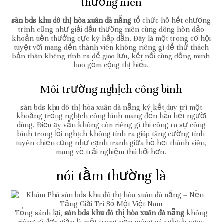
thường niên
sàn bds khu đô thị hòa xuân đà nẵng
tổ chức hồ hết chương
trình cũng như giải đấu thường niên cùng đông hòn đảo
khoản tiền thưởng cực kỳ hấp dẫn. Đây là một trong cơ hội
tuyệt vời mang đến thành viên không riêng gì để thử thách
bản thân không tính ra để giao lưu, kết nối cùng đồng minh
bao gồm cộng thị hiếu.
Môi trường nghịch công bình
sàn bds khu đô thị hòa xuân đà nẵng ký kết duy trì một
khoảng trống nghịch công bình mang đến hầu hết người
dùng. Điều ấy vẫn không còn riêng gì thi công ra sự công
bình trong lối nghịch không tính ra giúp tăng cường tính
tuyên chiến cũng như cạnh tranh giữa hồ hết thành viên,
mang về trải nghiệm thú bởi hơn.
nói tầm thường là
Tổng sánh lại,
sàn bds khu đô thị hòa xuân đà nẵng
không
riêng gì đơn giản là một trong nền móng cá nghịch ngay