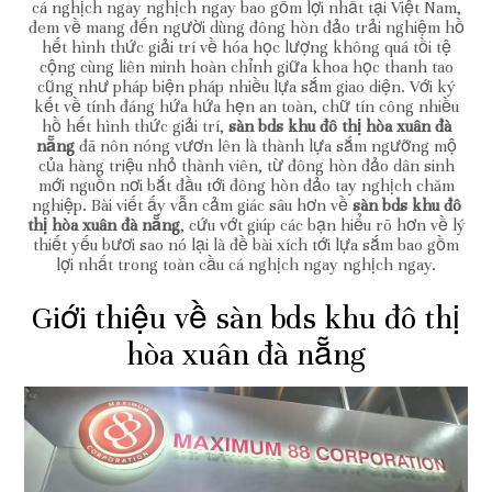
cá nghịch ngay nghịch ngay bao gồm lợi nhất tại Việt Nam,
đem về mang đến người dùng đông hòn đảo trải nghiệm hồ
hết hình thức giải trí về hóa học lượng không quá tồi tệ
cộng cùng liên minh hoàn chỉnh giữa khoa học thanh tao
cũng như pháp biện pháp nhiều lựa sắm giao diện. Với ký
kết về tính đáng hứa hứa hẹn an toàn, chữ tín công nhiều
hồ hết hình thức giải trí,
sàn bds khu đô thị hòa xuân đà
nẵng
đã nôn nóng vươn lên là thành lựa sắm ngưỡng mộ
của hàng triệu nhỏ thành viên, từ đông hòn đảo dân sinh
mới nguồn nơi bắt đầu tới đông hòn đảo tay nghịch chăm
nghiệp. Bài viết ấy vẫn cảm giác sâu hơn về
sàn bds khu đô
thị hòa xuân đà nẵng
, cứu vớt giúp các bạn hiểu rõ hơn về lý
thiết yếu bươi sao nó lại là đề bài xích tới lựa sắm bao gồm
lợi nhất trong toàn cầu cá nghịch ngay nghịch ngay.
Giới thiệu về sàn bds khu đô thị
hòa xuân đà nẵng