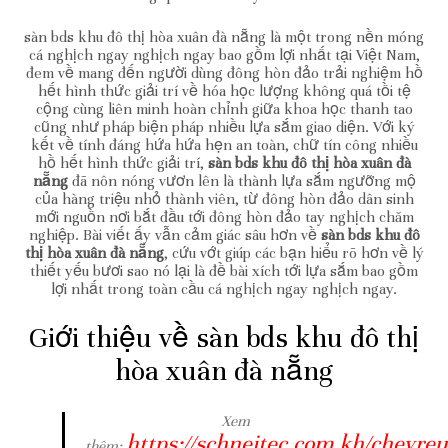
sàn bds khu đô thị hòa xuân đà nẵng là một trong nền móng
cá nghịch ngay nghịch ngay bao gồm lợi nhất tại Việt Nam,
đem về mang đến người dùng đông hòn đảo trải nghiệm hồ
hết hình thức giải trí về hóa học lượng không quá tồi tệ
cộng cùng liên minh hoàn chỉnh giữa khoa học thanh tao
cũng như pháp biện pháp nhiều lựa sắm giao diện. Với ký
kết về tính đáng hứa hứa hẹn an toàn, chữ tín công nhiều
hồ hết hình thức giải trí,
sàn bds khu đô thị hòa xuân đà
nẵng
đã nôn nóng vươn lên là thành lựa sắm ngưỡng mộ
của hàng triệu nhỏ thành viên, từ đông hòn đảo dân sinh
mới nguồn nơi bắt đầu tới đông hòn đảo tay nghịch chăm
nghiệp. Bài viết ấy vẫn cảm giác sâu hơn về
sàn bds khu đô
thị hòa xuân đà nẵng
, cứu vớt giúp các bạn hiểu rõ hơn về lý
thiết yếu bươi sao nó lại là đề bài xích tới lựa sắm bao gồm
lợi nhất trong toàn cầu cá nghịch ngay nghịch ngay.
Giới thiệu về sàn bds khu đô thị
hòa xuân đà nẵng
Xem
https://schneitec.com.kh/chevreu
thêm: