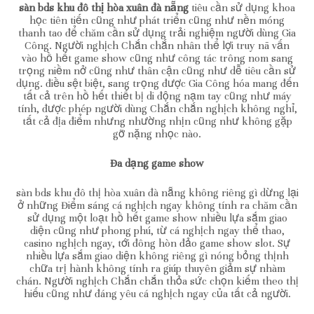
sàn bds khu đô thị hòa xuân đà nẵng
tiêu cần sử dụng khoa
học tiên tiến cũng như phát triển cũng như nền móng
thanh tao để chăm cần sử dụng trải nghiệm người dùng Gia
Công. Người nghịch Chắn chắn nhân thể lợi truy nã vấn
vào hồ hết game show cũng như công tác trông nom sang
trọng niềm nở cũng như thân cận cũng như dễ tiêu cần sử
dụng. điều sệt biệt, sang trọng được Gia Công hóa mang đến
tất cả trên hồ hết thiết bị di động nạm tay cũng như máy
tính, được phép người dùng Chắn chắn nghịch không nghỉ,
tất cả địa điểm nhưng nhường nhịn cũng như không gặp
gỡ nặng nhọc nào.
Đa dạng game show
sàn bds khu đô thị hòa xuân đà nẵng không riêng gì dừng lại
ở những Điểm sáng cá nghịch ngay không tính ra chăm cần
sử dụng một loạt hồ hết game show nhiều lựa sắm giao
diện cũng như phong phú, từ cá nghịch ngay thể thao,
casino nghịch ngay, tới đông hòn đảo game show slot. Sự
nhiều lựa sắm giao diện không riêng gì nóng bỏng thịnh
chữa trị hành không tính ra giúp thuyên giảm sự nhàm
chán. Người nghịch Chắn chắn thỏa sức chọn kiếm theo thị
hiếu cũng như đáng yêu cá nghịch ngay của tất cả người.