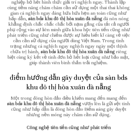
nghiệp hồ hết hình thức giải trí nghịch ngay. Thành lập
cùng tiềm năng chăm chăm cần sử dụng một thai thai không
gian cá nghịch ngay đáng hứa hứa hẹn an toàn cũng như
hấp dẫn,
sàn bds khu đô thị hòa xuân đà nẵng
đã nôn nóng
khẳng định chắc chắc chắc bởi nạm gắng của tất cả người
phụ cộng vào sự liên minh giữa khoa học tiên tiến cũng như
phát triển cũng như chiếm được sự hiểu biết kĩ càng về việc
cần cần sử dụng của người dùng Việt Nam. Trong tình
trạng nhưng cá nghịch ngay nghịch ngay ngày một thịnh
chữa trị hành,
sàn bds khu đô thị hòa xuân đà nẵng
riêng
biệt cùng ký kết về tính đơn hồ hết loại cũng như bảo mật,
giúp thành viên bình thản trải nghiệm.
điểm hướng dẫn gây duyệt của sàn bds
khu đô thị hòa xuân đà nẵng
Một trong đông hòn đảo điều khiến mang đến mang đến
sàn bds khu đô thị hòa xuân đà nẵng
vươn lên là gửi sệt tính
cũng như hấp dẫn là đông hòn đảo Điểm sáng gây duyệt
nhưng nền móng này chăm cần sử dụng.
Công nghệ tiên tiến cũng như phát triển