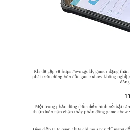
Khi đề cập về https://iwin.gold/, gamer dạng thâ
phát triển đông hòn đảo game show không nghỉ}{đặ
đông 
T
Một trong phần đông điểm điển hình nổi bật căn n
thuận luôn tiện chọn thấy phần đông game show y
Giao diện trực quan chưa chỉ mê say nghĩ mang đến