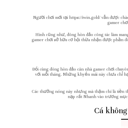
Người chơi mới tại https://iwin.gold/ vẫn được 
gamer chơi
Hình cũng như, đông hòn đảo công tác làm mang 
gamer chơi sở hữu cơ hội thừa nhận được phần đôn
Đối cùng đông hòn đảo căn nhà gamer chơi chuyên
với mỗi tháng. Những khyến mãi này chưa chỉ hạn 
Các thưởng nóng này nhưng mà thậm chí là tiền 
nạp rất Nhanh vào trương mục. 
Cá không 