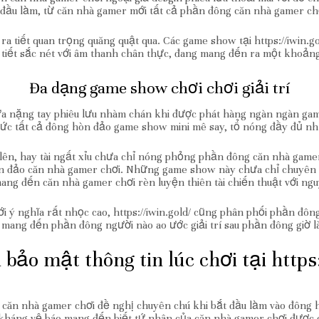
 đầu làm, từ căn nhà gamer mới tất cả phần đông căn nhà gamer ch
a tiết quan trọng quăng quật qua. Các game show tại https://iwin.g
tiết sắc nét với âm thanh chân thực, đang mang đến ra một khoảng 
Đa dạng game show chơi chơi giải trí
 chưa nặng tay phiêu lưu nhàm chán khi được phát hàng ngàn ngàn
 thức tất cả đông hòn đảo game show mini mê say, tổ nóng đầy đủ 
ên, hay tài ngất xỉu chưa chỉ nóng phỏng phần đông căn nhà gamer
hòn đảo căn nhà gamer chơi. Những game show này chưa chỉ chuyên 
ang đến căn nhà gamer chơi rèn luyện thiên tài chiến thuật với ngu
 ý nghĩa rất nhọc cao, https://iwin.gold/ cũng phân phối phần đ
mang đến phần đông người nào ao ước giải trí sau phần đông giờ l
 bảo mật thông tin lúc chơi tại https:
 căn nhà gamer chơi đề nghị chuyên chú khi bắt đầu làm vào đôn
/, kháng vệ báo mang đến biết tứ nhân của căn nhà gamer chơi được 