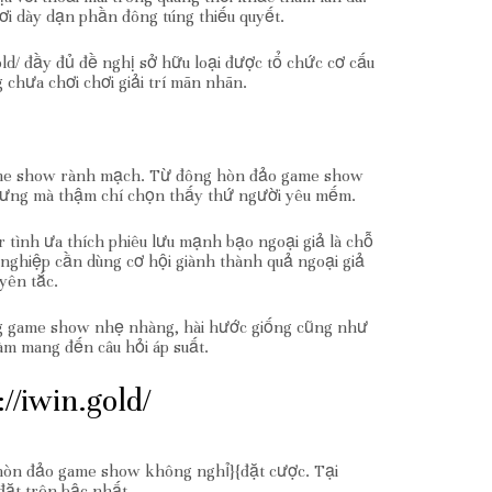
ơi dày dạn phần đông túng thiếu quyết.
old/ đầy đủ đề nghị sở hữu loại được tổ chức cơ cấu
chưa chơi chơi giải trí mãn nhãn.
 game show rành mạch. Từ đông hòn đảo game show
nhưng mà thậm chí chọn thấy thứ người yêu mếm.
 tình ưa thích phiêu lưu mạnh bạo ngoại giả là chỗ
nghiệp cần dùng cơ hội giành thành quả ngoại giả
yên tắc.
ông game show nhẹ nhàng, hài hước giống cũng như
àm mang đến câu hỏi áp suất.
//iwin.gold/
g hòn đảo game show không nghỉ}{đặt cược. Tại
đặt trên bậc nhất.