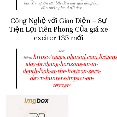
hút của nguồn nơi bắt đầu này qua đông hòn
đảo phần phía dưới đây.
Công Nghệ với Giao Diện – Sự
Tiện Lợi Tiên Phong Của giá xe
exciter 135 mới
Xem
https://vagas.plansul.com.br/gen
thêm:
aloy-bridging-horizons-an-in-
depth-look-at-the-horizon-zero-
dawn-hunters-impact-on-
teyvat/