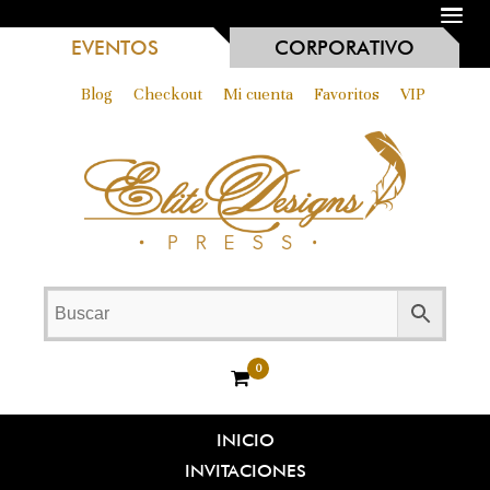
MENU
EVENTOS
CORPORATIVO
Blog
Checkout
Mi cuenta
Favoritos
VIP
0
INICIO
INVITACIONES