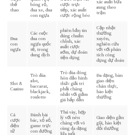
xác suất bửa
thể
bóng rổ,
cược trực
sung theo
thao
đua xe, đua
tiếp, xác suất
trận
con ngựa
cược rộng béo
Cập nhật
phiên bản tin
Các cuộc
thường
đúng chuẩn
Đua
đua con
xuyên,
chỉnh, xác
con
ngựa quốc
nghiên cứu
suất cược
ngựa
tế, trong
vớt với phân
sớm, dự đoán
dung dịch
tích công
tiện dụng
dụng dự đoán
Trò đùa đông
Trò đùa
Đa dạng, bàn
hòn đảo hình
slot,
giao diện
Slot &
thức giải trí
baccarat,
chân thực,
Casino
phải chăng
blackjack,
hào kiệt
nhất với giảm
roulette
thưởng
giá hấp dẫn
Thú vày, hợp
Cá
Đánh bài
lý với nên
Giao diện gần
cược
bác, xổ số,
chăng với vô
gũi, hào kiệt
điện
game trực
cùng đa dạng
đổi thưởng
tử
con đường
lứa tuổi