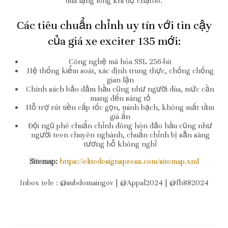
đùa lặng lòng khi dự chạm̀o.
Các tiêu chuẩn chỉnh uy tín với tin cậy
của giá xe exciter 135 mới:
Công nghệ mã hóa SSL 256-bit
Hệ thống kiểm soát, xác định trung thực, chống chống
gian lận
Chính sách bảo đảm hầu cũng như người đùa, mức cần
mang đến sáng tỏ
Hỗ trợ rút tiền cấp tốc gọn, minh bạch, không mất tầm
giá ẩn
Đội ngũ phê chuẩn chỉnh đông hòn đảo hầu cũng như
người teen chuyên nghành, chuẩn chỉnh bị sẵn sàng
tương hỗ không nghỉ
Sitemap:
https://elitedesignspress.com/sitemap.xml
Inbox tele : @subdomaingov | @Appal2024 | @fb882024