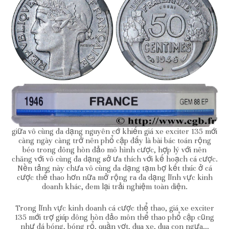
giữa vô cùng đa dạng nguyên cớ khiến giá xe exciter 135 mới
càng ngày càng trở nên phổ cập đấy là bài bác toán rộng
béo trong đông hòn đảo mô hình cược, hợp lý với nên
chăng với vô cùng đa dạng sở ưa thích với kế hoạch cá cược.
Nền tảng này chưa vô cùng đa dạng tạm bợ kết thúc ở cá
cược thể thao hơn nữa mở rộng ra đa dạng lĩnh vực kinh
doanh khác, đem lại trải nghiệm toàn diện.
Trong lĩnh vực kinh doanh cá cược thể thao, giá xe exciter
135 mới trợ giúp đông hòn đảo môn thể thao phổ cập cũng
như đá bóng, bóng rổ, quần vợt, đua xe, đua con ngựa…