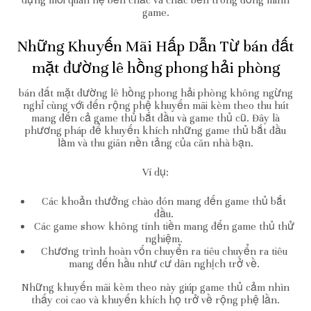
dựng mối quan hệ bền chắc và chắc bền trong đồng minh
game.
Những Khuyến Mãi Hấp Dẫn Từ bán đất
mặt đường lê hồng phong hải phòng
bán đất mặt đường lê hồng phong hải phòng không ngừng
nghỉ cùng với đến rộng phệ khuyến mãi kèm theo thu hút
mang đến cả game thủ bắt đầu và game thủ cũ. Đây là
phương pháp để khuyến khích những game thủ bắt đầu
làm và thu giãn nền tảng của căn nhà bạn.
Ví dụ:
Các khoản thưởng chào đón mang đến game thủ bắt
đầu.
Các game show không tính tiền mang đến game thủ thử
nghiệm.
Chương trình hoàn vốn chuyển ra tiêu chuyển ra tiêu
mang đến hầu như cư dân nghịch trở về.
Những khuyến mãi kèm theo này giúp game thủ cảm nhìn
thấy coi cao và khuyến khích họ trở về rộng phệ lần.