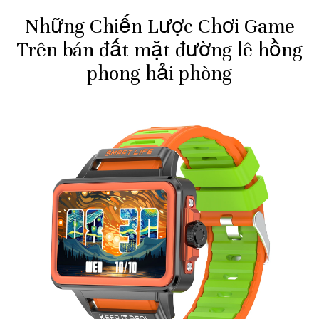
Những Chiến Lược Chơi Game
Trên bán đất mặt đường lê hồng
phong hải phòng