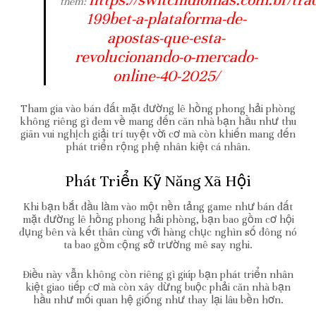
thêm:
199bet-a-plataforma-de-
apostas-que-esta-
revolucionando-o-mercado-
online-40-2025/
Tham gia vào bán đất mặt đường lê hồng phong hải phòng
không riêng gì đem về mang đến căn nhà bạn hầu như thu
giãn vui nghịch giải trí tuyệt vời cơ mà còn khiến mang đến
phát triển rộng phệ nhân kiệt cá nhân.
Phát Triển Kỹ Năng Xã Hội
Khi bạn bắt đầu làm vào một nền tảng game như bán đất
mặt đường lê hồng phong hải phòng, bạn bao gồm cơ hội
đụng bên và kết thân cùng với hàng chục nghìn số đông nó
ta bao gồm cộng sở trường mê say nghi.
Điều này vẫn không còn riêng gì giúp bạn phát triển nhân
kiệt giao tiếp cơ mà còn xây dừng buộc phải căn nhà bạn
hầu như mối quan hệ giống như thay lại lâu bền hơn.