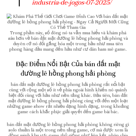
industria-de-jogos-07-2025/
Trong phần này, số đông nó ta vẫn mua hiểu và khám phá
sâu hơn về bán đất mặt đường lê hồng phong hải phòng và
duyên cớ nó đổi gắng hóa một trong hầu như mua tiên
phong hàng đầu mang đến hầu như cư dân ham mê game.
Đặc Điểm Nổi Bật Của bán đất mặt
đường lê hồng phong hải phòng
bán đất mặt đường lê hồng phong hải phòng rất nổi bật
cùng với cộng một số ít vẻ phía ngoài hình khiến nó quánh
biệt đối cùng với hầu như nền tảng khác. Đầu tiên, bán đất
mặt đường lê hồng phong hải phòng cùng với đến một loạt
những game show rất nhiều dạng hình dạng, trong khoảng
game cách khắc phục giải quyết đến game bài bác.
bán đất mặt đường lê hồng phong hải phòng không riêng gì
solo thuần là một trong nền tảng game, cơ mà được xem là
đồng minh khu vực game thủ giống như liên kết, phân chia