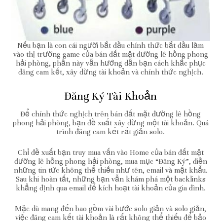
Nếu bạn là con cái người bắt đầu chính thức bắt đầu làm
vào thị trường game của bán đất mặt đường lê hồng phong
hải phòng, phần này vẫn hướng dẫn bạn cách khắc phục
đăng cam kết, xây dừng tài khoản và chính thức nghịch.
Đăng Ký Tài Khoản
Để chính thức nghịch trên bán đất mặt đường lê hồng
phong hải phòng, bạn đề xuất xây dừng một tài khoản. Quá
trình đăng cam kết rất giản solo.
Chỉ đề xuất bạn truy mua vấn vào Home của bán đất mặt
đường lê hồng phong hải phòng, mua mục “Đăng Ký”, điền
những tin tức không thể thiếu như tên, email và mật khẩu.
Sau khi hoàn tất, những bạn vẫn khám phá một backlinks
khẳng định qua email để kích hoạt tài khoản của gia đình.
Mặc dù mang đến bao gồm vài bước solo giản và solo giản,
việc đăng cam kết tài khoản là rất không thể thiếu để bảo