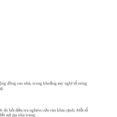
cộng đồng cao nhã, trong khoảng suy nghĩ tổ nóng
g.
 dò hỏi điều tra nghiên cứu vãn khía cạnh. Mỗi tổ
ất mỹ gia nha trang.