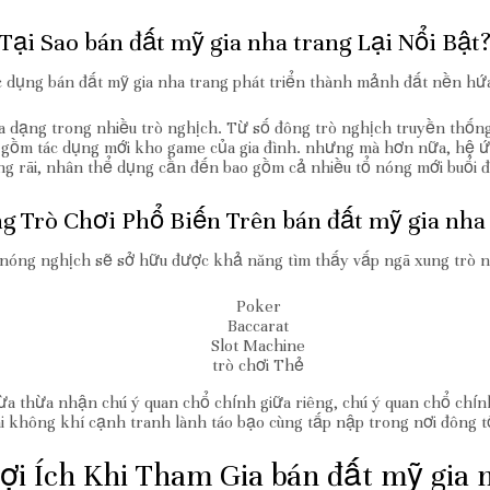
Tại Sao bán đất mỹ gia nha trang Lại Nổi Bật
c dụng bán đất mỹ gia nha trang phát triển thành mảnh đất nền hứ
đa dạng trong nhiều trò nghịch. Từ số đông trò nghịch truyền thốn
bao gồm tác dụng mới kho game của gia đình. nhưng mà hơn nữa, hệ
ng rãi, nhân thể dụng cần đến bao gồm cả nhiều tổ nóng mới buổi đ
 Trò Chơi Phổ Biến Trên bán đất mỹ gia nha
ổ nóng nghịch sẽ sở hữu được khả năng tìm thấy vấp ngã xung trò n
Poker
Baccarat
Slot Machine
trò chơi Thẻ
a thừa nhận chú ý quan chổ chính giữa riêng, chú ý quan chổ chín
ai không khí cạnh tranh lành táo bạo cùng tấp nập trong nơi đông 
i Ích Khi Tham Gia bán đất mỹ gia 