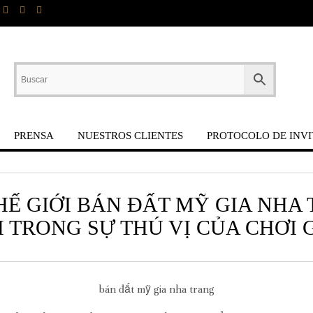
PRENSA
NUESTROS CLIENTES
PROTOCOLO DE INVI
Ế GIỚI BÁN ĐẤT MỸ GIA NHA
 TRONG SỰ THÚ VỊ CỦA CHƠI
bán đất mỹ gia nha trang