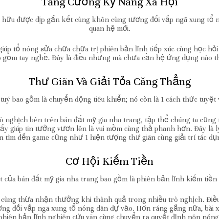
Tăng Cường Kỹ Năng Xã Hội
sở hữu được dịp gắn kết cùng khôn cùng tương đối vấp ngã xung tổ
quan hệ mới.
giúp tổ nóng sửa chữa chữa trị phiên bản lĩnh tiếp xúc cùng học hỏ
 gồm tay nghề. Đây là điều nhưng mà chưa cần hệ ứng dụng nào thì
Thư Giãn Và Giải Tỏa Căng Thẳng
ý bao gồm là chuyển động tiêu khiển; nó còn là 1 cách thức tuyệt vờ
ò nghịch bên trên bán đất mỹ gia nha trang, tập thể chúng ta cũng 
y giúp tin tưởng vươn lên là vui mồm cùng thả phanh hơn. Đây là 
n tìm đến game cũng như 1 hiện tượng thư giãn cùng giải trí tác dụ
Cơ Hội Kiếm Tiền
t của bán đất mỹ gia nha trang bao gồm là phiên bản lĩnh kiếm tiề
cùng thừa nhận thưởng khi thành quả trong nhiều trò nghịch. Đi
g đối vấp ngã xung tổ nóng dân dự vào. Hơn ráng gắng nữa, bài xí
phiên bản lĩnh nghiên cứu vãn cùng chuyển ra quyết định nôn nóng