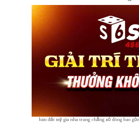
bán đất mỹ gia nha trang chẳng số đông bao gồ