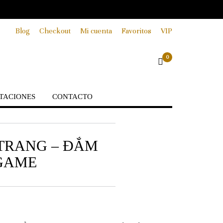
Blog
Checkout
Mi cuenta
Favoritos
VIP
0
TACIONES
CONTACTO
 TRANG – ĐẮM
 GAME