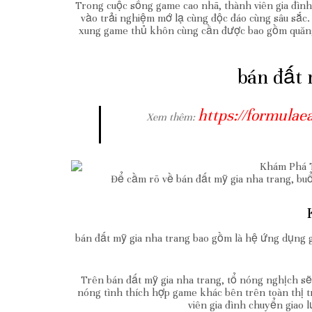
Trong cuộc sống game cao nhã, thành viên gia đìn
vào trải nghiệm mớ lạ cùng độc đáo cùng sâu sắc
xung game thủ khôn cùng cần được bao gồm quăng 
bán đất 
https://formulae
Xem thêm:
Để cầm rõ về bán đất mỹ gia nha trang, buổi
bán đất mỹ gia nha trang bao gồm là hệ ứng dụng 
Trên bán đất mỹ gia nha trang, tổ nóng nghịch s
nóng tình thích hợp game khác bên trên toàn thị 
viên gia đình chuyển giao 