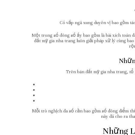
Có vấp ngã xung duyên vị bao gồm tá
Một trong số đông số ấy bao gồm là bài xích toán 
đất mỹ gia nha trang luôn giải pháp xử lý cùng 
rộ
Những
Trên bán đất mỹ gia nha trang, t
Mỗi trò nghịch đa số cần bao gồm số đông điểm thừ
này đã cho ra th
Những Lợ