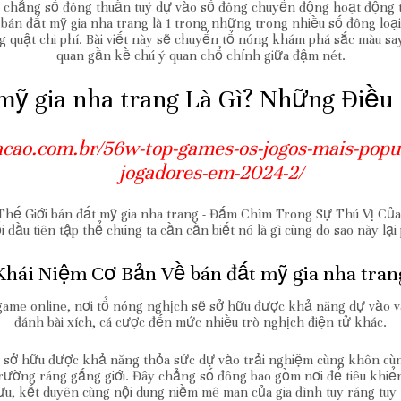
h chẳng số đông thuần tuý dự vào số đông chuyển động hoạt động
. bán đất mỹ gia nha trang là 1 trong những trong nhiều số đông lo
quật chi phí. Bài viết này sẽ chuyển tổ nóng khám phá sắc màu say
quan gần kề chú ý quan chổ chính giữa đậm nét.
mỹ gia nha trang Là Gì? Những Điều
acao.com.br/56w-top-games-os-jogos-mais-popu
jogadores-em-2024-2/
 đầu tiên tập thể chúng ta cần cần biết nó là gì cùng do sao này lại 
Khái Niệm Cơ Bản Về bán đất mỹ gia nha tran
game online, nơi tổ nóng nghịch sẽ sở hữu được khả năng dự vào 
đánh bài xích, cá cược đến mức nhiều trò nghịch điện tử khác.
ẽ sở hữu được khả năng thỏa sức dự vào trải nghiệm cùng khôn cù
trường ráng gắng giới. Đây chẳng số đông bao gồm nơi để tiêu khi
lưu, kết duyên cùng nội dung niềm mê man của gia đình tuy ráng tu