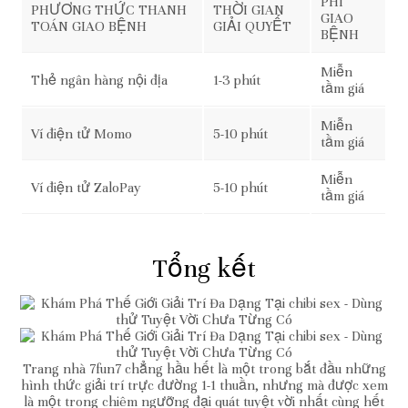
PHÍ
PHƯƠNG THỨC THANH
THỜI GIAN
GIAO
TOÁN GIAO BỆNH
GIẢI QUYẾT
BỆNH
Miễn
Thẻ ngân hàng nội địa
1-3 phút
tầm giá
Miễn
Ví điện tử Momo
5-10 phút
tầm giá
Miễn
Ví điện tử ZaloPay
5-10 phút
tầm giá
Tổng kết
Trang nhà 7fun7 chẳng hầu hết là một trong bắt đầu những
hình thức giải trí trực đường 1-1 thuần, nhưng mà được xem
là một trong chiêm ngưỡng đại quát tuyệt vời nhất cùng hết