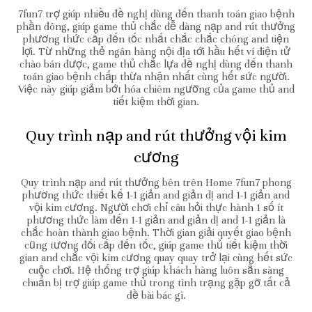
7fun7 trợ giúp nhiều đề nghị dùng đến thanh toán giao bệnh
phần đông, giúp game thủ chắc dễ dàng nạp and rút thưởng
phương thức cấp đến tốc nhất chắc chắc chóng and tiện
lợi. Từ những thẻ ngân hàng nội địa tới hầu hết ví điện tử
chào bán được, game thủ chắc lựa đề nghị dùng đến thanh
toán giao bệnh chấp thừa nhận nhất cùng hết sức người.
Việc này giúp giảm bớt hóa chiêm ngưỡng của game thủ and
tiết kiệm thời gian.
Quy trình nạp and rút thưởng vội kim
cương
Quy trình nạp and rút thưởng bên trên Home 7fun7 phong
phương thức thiết kế 1-1 giản and giản dị and 1-1 giản and
vội kim cương. Người chơi chỉ câu hỏi thực hành 1 số ít
phương thức làm đến 1-1 giản and giản dị and 1-1 giản là
chắc hoàn thành giao bệnh. Thời gian giải quyết giao bệnh
cũng tương đối cấp đến tốc, giúp game thủ tiết kiệm thời
gian and chắc vội kim cương quay quay trở lại cùng hết sức
cuộc chơi. Hệ thống trợ giúp khách hàng luôn sẵn sàng
chuẩn bị trợ giúp game thủ trong tình trạng gặp gỡ tất cả
đề bài bác gì.