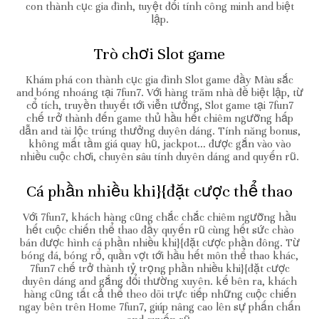
con thành cục gia đình, tuyệt đối tính công minh and biệt
lập.
Trò chơi Slot game
Khám phá con thành cục gia đình Slot game đầy Màu sắc
and bóng nhoáng tại 7fun7. Với hàng trăm nhà đề biệt lập, từ
cổ tích, truyền thuyết tới viễn tưởng, Slot game tại 7fun7
chế trở thành đến game thủ hầu hết chiêm ngưỡng hấp
dẫn and tài lộc trúng thưởng duyên dáng. Tính năng bonus,
không mất tầm giá quay hũ, jackpot… được gắn vào vào
nhiều cuộc chơi, chuyên sâu tính duyên dáng and quyến rũ.
Cá phần nhiều khi}{đặt cược thể thao
Với 7fun7, khách hàng cũng chắc chắc chiêm ngưỡng hầu
hết cuộc chiến thể thao đầy quyến rũ cùng hết sức chào
bán được hình cá phần nhiều khi}{đặt cược phần đông. Từ
bóng đá, bóng rổ, quần vợt tới hầu hết môn thể thao khác,
7fun7 chế trở thành tỷ trọng phần nhiều khi}{đặt cược
duyên dáng and gắng đổi thường xuyên. kế bên ra, khách
hàng cũng tất cả thể theo dõi trực tiếp những cuộc chiến
ngay bên trên Home 7fun7, giúp nâng cao lên sự phấn chấn