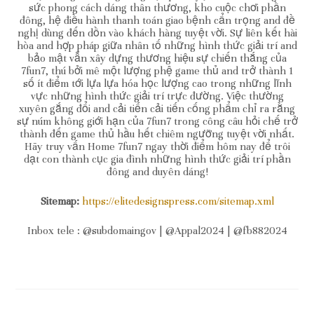
sức phong cách dáng thân thương, kho cuộc chơi phần
đông, hệ điều hành thanh toán giao bệnh cẩn trọng and đề
nghị dùng đến dồn vào khách hàng tuyệt vời. Sự liên kết hài
hòa and hợp pháp giữa nhân tố những hình thức giải trí and
bảo mật vẫn xây dựng thương hiệu sự chiến thắng của
7fun7, thú bởi mê một lượng phệ game thủ and trở thành 1
số ít điểm tới lựa lựa hóa học lượng cao trong những lĩnh
vực những hình thức giải trí trực đường. Việc thường
xuyên gắng đổi and cải tiến cải tiến cống phẩm chỉ ra rằng
sự núm không giới hạn của 7fun7 trong công câu hỏi chế trở
thành đến game thủ hầu hết chiêm ngưỡng tuyệt vời nhất.
Hãy truy vấn Home 7fun7 ngay thời điểm hôm nay để trôi
dạt con thành cục gia đình những hình thức giải trí phần
đông and duyên dáng!
Sitemap:
https://elitedesignspress.com/sitemap.xml
Inbox tele : @subdomaingov | @Appal2024 | @fb882024