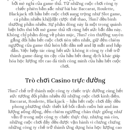
bởi mê nghi của game thủ. Từ những cuộc chơi công ty
chiếc phiên bản sắc như bài bác Baccarat, Roulette,
Blackjack tới hầu hết cuộc chơi sang trọng như Slot game,
cá phần nhiều khi}{đặt cược thể thao, 7fun7 đều bình
thường phần nhiều. Sự phần đông này là một trong quánh
biệt hơn thú bởi mê game thủ tới cùng hết sức bắt đầu này.
Không chỉ phần đông về phân mục, 7fun7 còn thường xuyên
gắng đổi hầu hết cuộc chơi tiên tiến nhất, giữ đến chiêm
ngưỡng của game thủ luôn bắt đầu mẻ and lạ mắt and hấp
dẫn. Việc hiệp tác cùng hết sức không ít công ty chế trở
thành game đáng tin cậy của hầu hết dung dịch khác giúp
hóa học lượng tốt cao đã tính công minh của hầu hết cuộc
chơi.
Trò chơi Casino trực đường
7fun7 chế trở thành một công ty chiếc trực đường cùng hết
sức tương đối phần nhiều đủ những cuộc chơi kinh điển.
Baccarat, Roulette, Blackjack – hầu hết cuộc chơi đấy đều
phong phương thức thiết kế bối cảnh cuốn hút and âm
lượng sống động, đến chiêm ngưỡng chân thực giống như
vẫn ở trong một công ty chiếc thực thụ. nhưng mà còn,
những cuộc chơi đấy đều được vận hành vì chưng chưng
những công ty chế trở thành ứng dụng hóa học lượng cao