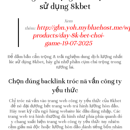
sử dụng 8kbet
Xem
http://gbn.yoh.mybluehost.me/w
thêm:
products/day-8k-bet-choi-
game-19-07-2025
Để đảm bảo cẩn trọng & trải nghiệm dung dịch lượng nhất
lúc sử dụng 8kbet, hãy ghi nhớ phần cụm chú trọng trong
tương lai.
Chọn đúng backlink tróc nã vấn công ty
yếu thức
Chỉ tróc nã vấn vào trang web công ty yếu thức của 8kbet
để né đại dương hết trang web trá hình lường hòn đảo.
Hãy test kỹ cửa ngõ hàng website lúc đầu đăng nhập. Các
trang web trá hình thường đã hình như phía phía quanh đó
y chang xuất hiện trang web công ty yếu thức tuy nhiên
cầm giấu mã độc hoặc lường hòn đảo đánh tiếng bốn nhân