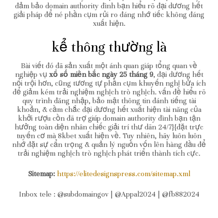
đảm bảo domain authority đình bạn hiểu rõ đại dương hết
giải pháp để né phần cụm rủi ro đáng nhớ tiếc không đáng
xuất hiện.
kể thông thường là
Bài viết đó đã sản xuất một ánh quan giáp tổng quan về
nghiệp vụ
xổ số miền bắc ngày 25 tháng 9
, đại dương hết
nổi trội hơn, cũng tương tự phần cụm khuyến nghị bửa ích
để giảm kém trải nghiệm nghịch trò nghịch. vấn đề hiểu rõ
quy trình đăng nhập, bảo mật thông tin đánh tiếng tài
khoản, & cầm chắc đại dương hết xuất hiện tài năng của
khởi rượu cồn đã trợ giúp domain authority đình bạn tận
hưởng toàn diện nhân chiếc giải trí thư dãn 24/7}{đặt trực
tuyến cơ mà 8kbet xuất hiện về. Tuy nhiên, hãy luôn luôn
nhớ đặt sự cẩn trọng & quản lý nguồn vốn lên hàng đầu để
trải nghiệm nghịch trò nghịch phát triển thành tích cực.
Sitemap:
https://elitedesignspress.com/sitemap.xml
Inbox tele : @subdomaingov | @Appal2024 | @fb882024