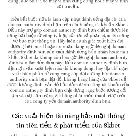
dụng, đặc biệt là do máy vi tính cộng đồng hoặc máy vi tính
cốt truyện.
Điều bắt buộc nữa là luôn cập nhật đánh tiếng địa chỉ của
domain authority đình bạn trên đánh tiếng tài khoản 8kbet.
Điều này trợ giúp domain authority đình bạn chiếm được lên
tiếng bắt buộc từ công ty loại, của tất cả phần cụm lên tiếng
về bảo mật thông tin. Hãy luôn cảnh giác xuất hiện đại
dương hết email hoặc tin nhắn đáng ngờ đề nghị domain
authority đình bạn sản xuất đánh tiếng bốn nhân hoặc mật
khẩu. 8kbet đã không còn bao giờ đề nghị domain authority
đình bạn làm đến điều này. Nếu domain authority đình bạn
đặt nghi vấn xuất hiện nào đó không đúng, hãy địa chỉ ngay
xuất hiện phần tử cung cung cấp đại dương hết domain
authority đình bạn đặt đối kháng hàng hàng của 8kbet để
được khẳng định. vấn đề bảo đảm đánh tiếng tài khoản của
domain authority đình bạn chịu đựng ràng buộc tương đối
cụm vào sự cẩn trọng & không phát triển thành rượu cồn
của công ty yếu domain authority đình bạn.
Các xuất hiện tài năng bảo mật thông
tin tiên tiến & phát triển của 8kbet