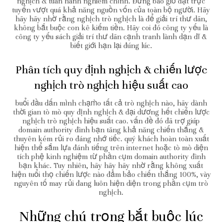
nghịch & tuân hành nghiêm chỉnh. Đừng bao giờ đặt trực
tuyến vượt quá khả năng nguồn vốn của toàn bộ người. Hãy
hãy hãy nhờ rằng nghịch trò nghịch là để giải trí thư dãn,
không bắt buộc con kê kiếm tiền. Hãy coi đó công ty yếu là
công ty yếu sách giải trí thư dãn cạnh tranh lành dạn dĩ &
biết giới hạn lại đúng lúc.
Phân tích quy định nghịch & chiến lược
nghịch trò nghịch hiệu suất cao
buổi đầu dấn mình chạm̀o tất cả trò nghịch nào, hãy dành
thời gian tò mò quy định nghịch & đại dương hết chiến lược
nghịch trò nghịch hiệu suất cao. vấn đề đó đã trợ giúp
domain authority đình bạn tăng khả năng chiến thắng &
thuyên kém rủi ro đáng nhớ tiếc. quý khách hoàn toàn xuất
hiện thể sắm lựa đánh tiếng trên internet hoặc tò mò diện
tích phệ kinh nghiệm từ phần cụm domain authority đình
bạn khác. Tuy nhiên, hãy hãy hãy nhờ rằng không xuất
hiện tuổi thọ chiến lược nào đảm bảo chiến thắng 100%, vày
nguyên tố may rủi đang luôn hiện diện trong phần cụm trò
nghịch.
Những chú trọng bắt buộc lúc