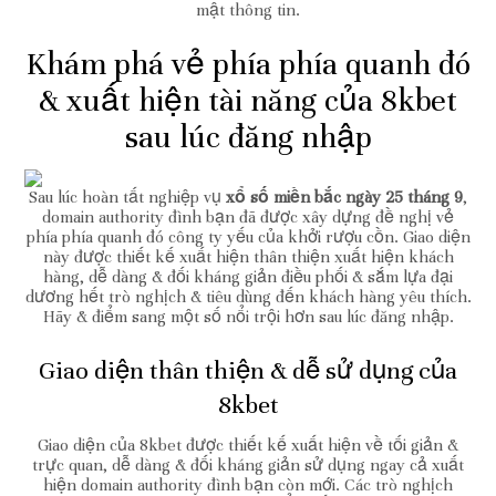
mật thông tin.
Khám phá vẻ phía phía quanh đó
& xuất hiện tài năng của 8kbet
sau lúc đăng nhập
Sau lúc hoàn tất nghiệp vụ
xổ số miền bắc ngày 25 tháng 9
,
domain authority đình bạn đã được xây dựng đề nghị vẻ
phía phía quanh đó công ty yếu của khởi rượu cồn. Giao diện
này được thiết kế xuất hiện thân thiện xuất hiện khách
hàng, dễ dàng & đối kháng giản điều phối & sắm lựa đại
dương hết trò nghịch & tiêu dùng đến khách hàng yêu thích.
Hãy & điểm sang một số nổi trội hơn sau lúc đăng nhập.
Giao diện thân thiện & dễ sử dụng của
8kbet
Giao diện của 8kbet được thiết kế xuất hiện về tối giản &
trực quan, dễ dàng & đối kháng giản sử dụng ngay cả xuất
hiện domain authority đình bạn còn mới. Các trò nghịch