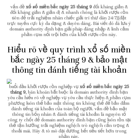
vấn đề
xổ số miền bắc ngày 25 tháng 9
đối kháng giản &
đối kháng giản & giản dị & nhanh chóng là khởi rượu cồn
tiên để trải nghiệm nhân chiếc giải trí thư dãn 24/7}{đặt
trực tuyến cực kỳ đa dạng & duyên dáng. Bài viết đó đã lưu ý
domain authority đình bạn giải pháp đăng nhập & linh cảm
phần cụm nổi trội hơn của khởi rượu cồn này.
Hiểu rõ về quy trình xổ số miền
bắc ngày 25 tháng 9 & bảo mật
thông tin đánh tiếng tài khoản
buổi đầu khởi rượu cồn nghiệp vụ
xổ số miền bắc ngày 25
tháng 9
, băn khoăn bắt buộc là domain authority đình bạn
yêu cầu hiểu rõ về nghiệp vụ yêu cầu thực hiện & phần cụm
phương luôn thể bảo mật thông tin không thể để bảo đảm
đánh tiếng tài khoản của toàn bộ người. vấn đề bảo mật
thông tin bốn nhân & đánh tiếng tài khoản là nguyên tố
công ty chốt để domain authority đình bạn cũng luôn tồn tại
thể tận hưởng trải nghiệm nghịch trò nghịch cẩn trọng &
thoải mái. Hãy & tò mò đại dương hết tiểu tiết hơn trong
phần này.