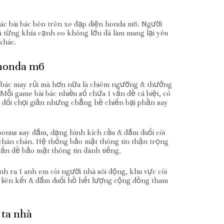
c bài bác bên trên xe đạp điện honda m6. Người
đã từng khía cạnh eo không lớn đã làm mang lại yêu
khác.
 honda m6
bài bác may rủi mà hơn nữa là chiêm ngưỡng & thưởng
Mỗi game bài bác nhiều số chứa 1 vấn đề cá biệt, có
 đối chọi giản nhưng chẳng hề chiến bại phần say
nus say đắm, dạng hình kích cầu & đắm đuối còi
 chán chán. Hệ thống bảo mật thông tin thận trọng
ấn đề bảo mật thông tin đánh tiếng.
h ra 1 anh em còi người nhà sôi động, khu vực còi
 liên kết & đắm đuối hồ hết lượng cộng đồng tham
 ta nhà