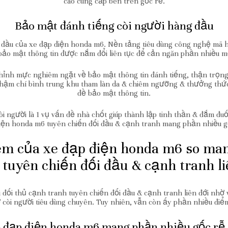
cao cung cấp bên trên gốc rễ.
Bảo mật đánh tiếng còi người hàng đầu
ng đầu của xe đạp điện honda m6. Nền tảng tiêu dùng công nghệ mã 
ảo mật thông tin được nắm đổi liên tục để cản ngăn phần nhiều m
ỉnh mực nghiêm ngặt về bảo mật thông tin đánh tiếng, thận trọng
mà thậm chí bình trung khu tham làn da & chiêm ngưỡng & thưởng th
đề bảo mật thông tin.
còi người là 1 vụ vấn đề nhà chốt giúp thành lập tinh thần & đắm đ
điện honda m6 tuyên chiến đối đầu & cạnh tranh mang phần nhiều g
m của xe đạp điện honda m6 so man
 tuyên chiến đối đầu & cạnh tranh li
 đối thủ cạnh tranh tuyên chiến đối đầu & cạnh tranh liên đới nh
 còi người tiêu dùng chuyên. Tuy nhiên, vẫn còn ấy phần nhiều điểm
e đạp điện honda m6 mang phần nhiều gốc rễ