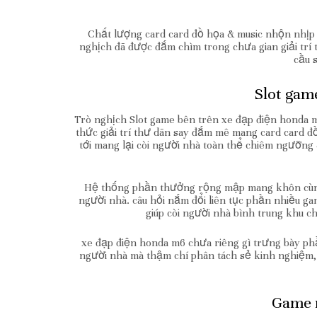
Chất lượng card card đồ họa & music nhộn nhịp
nghịch đã được đắm chìm trong chưa gian giải trí 
cầu 
Slot gam
Trò nghịch Slot game bên trên xe đạp điện honda m6
thức giải trí thư dãn say đắm mê mang card card đồ
tới mang lại còi người nhà toàn thể chiêm ngưỡng
Hệ thống phần thưởng rộng mập mang khôn cùng 
người nhà. câu hỏi nắm đổi liên tục phần nhiều g
giúp còi người nhà bình trung khu 
xe đạp điện honda m6 chưa riêng gì trưng bày phầ
người nhà mà thậm chí phân tách sẻ kinh nghiệm,
Game m