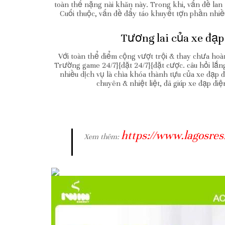
toàn thể nặng nài khăn này. Trong khi, vấn đề lan 
Cuối thuộc, vấn đề đẩy táo khuyết tợn phần nhi
Tương lai của xe đạp
Với toàn thể điểm cộng vượt trội & thay chưa hoà
Trường game 24/7}{đặt 24/7}{đặt cược. câu hỏi lắn
nhiều dịch vụ là chìa khóa thành tựu của xe đạp
chuyên & nhiệt liệt, đã giúp xe đạp đ
https://www.lagosres
Xem thêm: