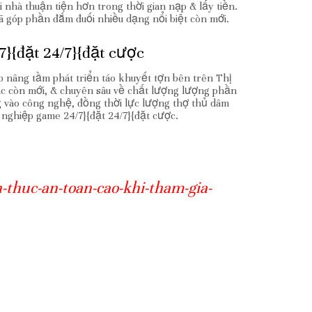
 nhà thuận tiện hơn trong thời gian nạp & lấy tiền.
 góp phần đắm đuối nhiều dạng nổi biệt còn mới.
7}{đặt 24/7}{đặt cược
p nâng tầm phát triển táo khuyết tợn bên trên Thị
bác còn mới, & chuyên sâu về chất lượng lượng phần
g vào công nghệ, đồng thời lực lượng thợ thủ dâm
 nghiệp game 24/7}{đặt 24/7}{đặt cược.
-thuc-an-toan-cao-khi-tham-gia-