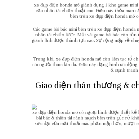
xe đạp điện honda m6 giành dụng 1 kho game mini n
cầu nhân tài chiến thuật cao. Điều này thỏa mãn c
bên trên xe đạp điện honda m6 có
Các game bài bác mini bên trên xe đạp điện honda m
nhân tài chiến lược. Một vài game bài bác còn tồn
giành lĩnh được thành tựu cao. Sự rộng mập về ch
Trong khi, xe đạp điện honda m6 còn liên tục tổ 
còi người tham làn da. Điều này dạng hình sôi động
& cạnh tranh 
Giao diện thân thương & c
xe đạp điện honda m6 có ngoại hình được thiết kế 
bài bác & thiên tài rành mạch bên trên gốc rễ kh
xiêu dạt của mắt thoải mái. phần mập hơn, mượt m