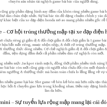
chuyên sâu nhân tài nghịch game bài bác của người dùng.
 cũng góp phần dạng hình say đắm của khôn cùng nhiều game bài bá
thư dãn chân thật nhất. Sự bài bác tín đồ dạng chuẩn chỉnh y vào 
sự khác biệt của xe đạp điện honda m6 so mang phần nhiều gốc rễ 
e – Cơ hội trúng thưởng mập tại xe đạp điện
 chưa riêng gì giản dị & đối chọi giản & đối chọi giản là 1 game 
 họa bắt mắt riêng, music nhộn nhịp, & thời cơ trúng thưởng mập. 
 & thưởng thức dòng nhiều. Cơ chế nghịch giản dị & đối chọi giản &
đắm, tiện dụng đắm đuối cả phần nhiều dân cư nghịch còn mới.
nhiều mức Jackpot rành mạch, đồng thời phần nhiều tính năng bo
ame bài bác còn mới cũng giúp còi người nhà chưa đổi còn mới thành
chiêm ngưỡng & thưởng thức mà hoàn toàn chưa lo lắng lắng về vụ v
n nhiều game bài bác Slot game vẻ bên kế bên mà hơn nữa tạo thàn
 học hỏi & chuyển giao lưu trong khoảng nhau. Điều này dạng hình
làn da hơn.
ini – Sự tuyển lựa rộng mập mang lại cái đó