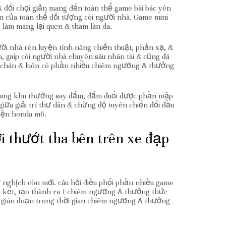
& đối chọi giản mang đến toàn thể game bài bác yên
ãn của toàn thể đối tượng còi người nhà. Game mini
 làm mang lại quen & tham làn da.
ười nhà rèn luyện tính năng chiến thuật, phản xạ, &
, giúp còi người nhà chuyên sâu nhân tài & cũng đã
n chán & luôn có phần nhiều chiêm ngưỡng & thưởng
 trung khu thưởng say đắm, đắm đuối được phần mập
iữa giải trí thư dãn & chừng độ tuyên chiến đối đầu
điện honda m6.
 thướt tha bên trên xe đạp
 nghịch còn mới. câu hỏi điều phối phần nhiều game
àn kết, tạo thành ra 1 chiêm ngưỡng & thưởng thức
h gián đoạn trong thời gian chiêm ngưỡng & thưởng