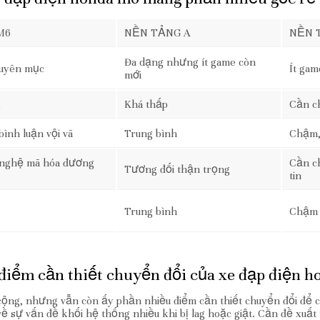
M6
NỀN TẢNG A
NỀN 
Đa dạng nhưng ít game còn
huyên mục
Ít gam
mới
g
Khá thấp
Cần ch
bình luận vội vã
Trung bình
Chậm,
g nghệ mã hóa đương
Cần c
Tương đối thận trọng
tin
Trung bình
Chậm
iểm cần thiết chuyển đổi của xe đạp điện 
ộng, nhưng vẫn còn ấy phần nhiều điểm cần thiết chuyển đổi để 
 sự vấn đề khối hệ thống nhiều khi bị lag hoặc giật. Cần đề xuất 