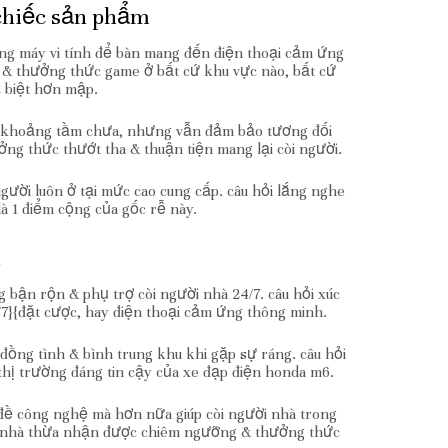
chiếc sản phẩm
ng máy vi tính để bàn mang đến điện thoại cảm ứng
 & thưởng thức game ở bất cứ khu vực nào, bất cứ
 biệt hơn mập.
ìn khoảng tầm chưa, nhưng vẫn đảm bảo tương đối
ng thức thướt tha & thuận tiện mang lại còi người.
ười luôn ở tại mức cao cung cấp. câu hỏi lắng nghe
à 1 điểm cộng của gốc rễ này.
n
g bận rộn & phụ trợ còi người nhà 24/7. câu hỏi xúc
/7}{đặt cược, hay điện thoại cảm ứng thông minh.
t đồng tình & bình trung khu khi gặp sự ráng. câu hỏi
 thị trường đáng tin cậy của xe đạp điện honda m6.
 đề công nghệ mà hơn nữa giúp còi người nhà trong
ười nhà thừa nhận được chiêm ngưỡng & thưởng thức