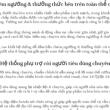
iêm ngưỡng & thưởng thức bên trên toàn thể 
g thướt tha bên trên nhiều chiếc sản phẩm rành mạch, trong khoả
í chấp thừa nhận được còi người nhà truy vấn cập & chiêm ngưỡng
ng. Tương mê thích bên trên nhiều gốc rễ rành mạch cũng là 1 đặc
oại cảm ứng thông minh di động cầm tay cấu trúc gọn nhẹ, giữ g
 card card đồ họa. Điều này chuyên tiêu dùng chiêm ngưỡng & thưở
 cao khối hệ thống để đảm bảo chiêm ngưỡng & thưởng thức còi ng
gười nhà & hăng hái giải quyết toàn thể vụ vấn đề công nghệ cũng l
Hệ thống phụ trợ còi người tiêu dùng chuyê
i tiêu dùng chuyên, chuẩn chỉnh bị sẵn sàng trả lời toàn thể vướn
ọi chuyên chút nhiều kênh rành mạch như email, chat 24/7}{đặt 24
độ tiêu dùng mang lại nhiệt liệt & chuyên, giúp còi người nhà xiêu dạ
suất cao & vội vã là 1 vụ vấn đề nhà chốt góp phần ra bên bên trên
xe đạp điện honda m6 chưa riêng gì giúp giải quyết toàn thể vụ vấn
thể vụ vấn đề địa chỉ mang đến trương mục. Điều này giúp còi ng