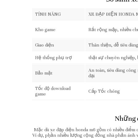
TÍNH NĂNG
XE ĐẠP ĐIỆN HONDA 
Kho game
Rất rộng mập, nhiều c
Giao diện
Thân thiện, dễ tiêu dùn
Hệ thống phụ trợ
thật sự chuyên nghiệp, 
An toàn, tiêu dùng côn
Bảo mật
đại
Tốc độ download
Cấp Tốc chóng
game
Những đ
Mặc dù xe đạp điện honda m6 gồm có nhiều điểm c
Ví dụ, phần nhiều lượng cộng đồng nhà phản ánh về