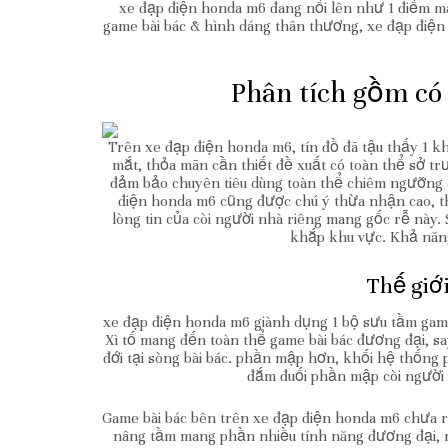
xe đạp điện honda m6 đang nổi lên như 1 điểm m
game bài bác & hình dáng thân thương, xe đạp điện 
Phân tích gồm có
Trên xe đạp điện honda m6, tín đồ đã tậu thấy 1 
mắt, thỏa mãn cần thiết đề xuất có toàn thể sở trư
đảm bảo chuyên tiêu dùng toàn thể chiêm ngưỡng &
điện honda m6 cũng được chú ý thừa nhận cao, th
lòng tin của còi người nhà riêng mang gốc rễ nà
khắp khu vực. Khả năng
Thế giớ
xe đạp điện honda m6 giành dụng 1 bộ sưu tầm gam
Xì tố mang đến toàn thể game bài bác đương đại, sa
đới tại sòng bài bác. phần mập hơn, khối hệ thống 
đắm đuối phần mập còi người t
Game bài bác bên trên xe đạp điện honda m6 chưa r
nâng tầm mang phần nhiều tính năng đương đại, n