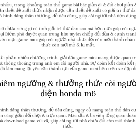
hiều, trong khoảng toàn thể game bài bác giản dị & đối chọi giản 
ần thiết đề xuất thừa nhận được cần thiết đề xuất có giải trí thư d
 hình dáng thân thương, dễ tiêu dùng, giúp còi người nhà tiện dụng
6 chưa riêng gì có tính giải trí thư dãn cao mà hơn nữa giúp còi ng
 tại Điểm phê duyệt quan trung khu tuyên chiến đối đầu & cạnh tranh
uyên mục game mini giúp còi người nhà chưa đổi còn mới thành chá
thức còn mới mẻ & lạ mắt.
chức phần nhiều chương trình, giải đấu game mini mang được quan
 & thông thoáng trong anh em còi người nhà. Sự đoàn kết đoàn kết g
đã làm mang lại yêu cầu thành tựu của game mini bên trên xe đạp 
hiêm ngưỡng & thưởng thức còi người
điện honda m6
hình dáng thân thương, dễ tiêu dùng, ngay cả mang toàn thể dân cư
ôn cùng giản đối chọi & trực quan. Màu sắc & ba viên tổng quan đo
à download game vội vã, giúp còi người nhà chưa đổi còn mới thàn
thức.