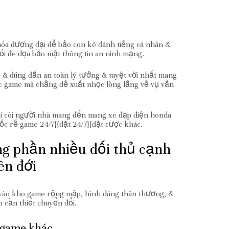
hóa đương đại để bảo con kê đánh tiếng cá nhân &
ối đe dọa bảo mật thông tin an ninh mạng.
 & đúng đắn an toàn lý tưởng & tuyệt vời nhất mang
ức game mà chẳng đề xuất nhọc lòng lắng về vụ vấn
uối còi người nhà mang đến mang xe đạp điện honda
ốc rễ game 24/7}{đặt 24/7}{đặt cược khác.
g phần nhiều đối thủ cạnh
ên đới
ờ vào kho game rộng mập, hình dáng thân thương, &
 cần thiết chuyển đổi.
 game khác