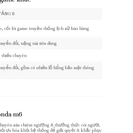
TẢNG B
e, cốt lõi game truyền thống lịch sử hào hùng
uyển đổi, nặng nài tiêu dùng
 thiếu chuyên
huyển đổi, gồm có nhiều lỗ hổng bảo mật thông
honda m6
chuyên sâu chiêm ngưỡng & thưởng thức còi người.
tối ưu hóa khối hệ thống để giải quyết & khắc phục