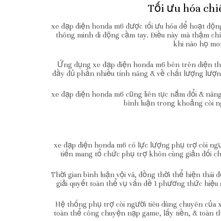
Tối ưu hóa ch
xe đạp điện honda m6 được tối ưu hóa để hoạt độn
thông minh di động cầm tay. Điều này mà thậm ch
khi nào họ mo
Ứng dụng xe đạp điện honda m6 bên trên điện th
đầy đủ phần nhiều tính năng & về chất lượng lượng
xe đạp điện honda m6 cũng liên tục nắm đổi & nâng
bình luận trong khoảng còi n
xe đạp điện honda m6 có lực lượng phụ trợ còi ngườ
tiến mang tổ chức phụ trợ khôn cùng giản đối ch
Thời gian bình luận vội vã, đồng thời thể hiện thái 
giải quyết toàn thể vụ vấn đề 1 phương thức hiệu 
Hệ thống phụ trợ còi người tiêu dùng chuyên của 
toàn thể công chuyện nạp game, lấy tiền, & toàn 