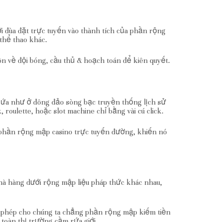
i đùa đặt trực tuyến vào thành tích của phần rộng
thể thao khác.
về đội bóng, cầu thủ & hoạch toán để kiên quyết.
rứa như ở đông đảo sòng bạc truyền thống lịch sử
oulette, hoặc slot machine chỉ bằng vài cú click.
i phần rộng mập casino trực tuyến đường, khiến nó
hà hàng dưới rộng mập liệu pháp thức khác nhau,
c phép cho chúng ta chẳng phần rộng mập kiếm tiền
toàn thị trường cầm rứa giới.