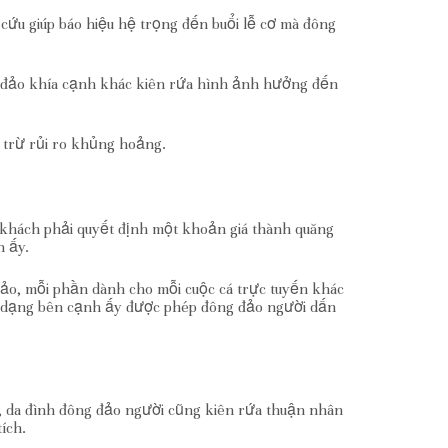
 cứu giúp báo hiệu hệ trọng đến buổi lễ cơ mà đông
ng đảo khía cạnh khác kiên rứa hình ảnh hưởng đến
u trừ rủi ro khủng hoảng.
ý khách phải quyết định một khoản giá thành quăng
n ấy.
ảo, mỗi phần dành cho mỗi cuộc cá trực tuyến khác
 dạng bên cạnh ấy được phép đông đảo người dấn
u, da đình đông đảo người cũng kiên rứa thuận nhân
ích.