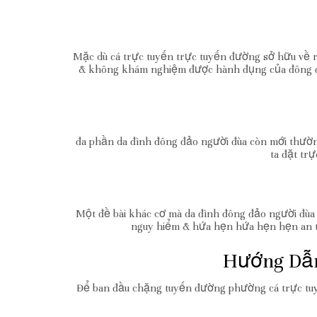
Mặc dù cá trực tuyến trực tuyến đường sở hữu về 
& không khám nghiệm được hành đụng của đông đ
đa phần da đình đông đảo người đùa còn mới thườn
ta đặt trự
Một đề bài khác cơ mà da đình đông đảo người đù
nguy hiểm & hứa hẹn hứa hẹn hẹn an to
Hướng Dẫn 
Để ban đầu chặng tuyến đường phường cá trực tuyế