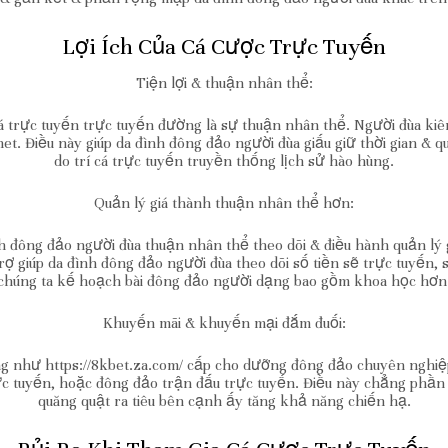
Lợi Ích Của Cá Cược Trực Tuyến
Tiện lợi & thuận nhân thể:
 trực tuyến trực tuyến đường là sự thuận nhân thể. Người đùa kiê
rnet. Điều này giúp da đình đông đảo người đùa giấu giữ thời gian & 
do trí cá trực tuyến truyền thống lịch sử hào hùng.
Quản lý giá thành thuận nhân thể hơn:
 đông đảo người đùa thuận nhân thể theo dõi & điều hành quản lý 
 giúp da đình đông đảo người đùa theo dõi số tiền sẽ trực tuyến, số
chúng ta kế hoạch bài đông đảo người dạng bao gồm khoa học hơn
Khuyến mãi & khuyến mại đắm đuối:
ng như https://8kbet.za.com/ cấp cho dưỡng đông đảo chuyên nghiệ
ực tuyến, hoặc đông đảo trận đấu trực tuyến. Điều này chẳng phần 
quăng quật ra tiêu bên cạnh ấy tăng khả năng chiến hạ.