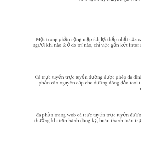
Một trong phần rộng mập ích lợi thấp nhất của cá
người khi nào & ở do trí nào, chỉ việc gắn kết Inte
Cá trực tuyến trực tuyến đường được phép da đình
phần căn nguyên cấp cho dưỡng đông đảo tool trợ
đa phần trang web cá trực tuyến trực tuyến đườ
thưởng khi tiến hành đăng ký, hoàn thanh toán tr