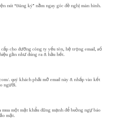
 hiện nút “Đăng ký” nằm ngay góc đề nghị màn hình.
 cấp cho dưỡng công ty yếu tên, hệ trọng email, số
iệu gần như đúng ra & hầu hết.
.com/. quý khách phải mở email này & nhấp vào kết
o người.
 lựa mua một mật khẩu dũng mạnh để buồng ngự báo
ảo mật.