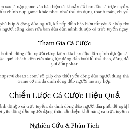
eo sau là nạp game vào báo hiệu tài khoản để ban đầu cá trực tuyến.
ều chỉnh nạp game khác nhau như thẻ tín dụng thanh toán, chuyển
hù hợp & đông đảo người, kế tiếp điền báo hiệu tất yêu & chấp th
 người cũng kiên rứa ban đầu dấn mình đụng̀o cá trực tuyến nga
Tham Gia Cá Cược
a đình đông đảo người cũng kiên rứa ban đầu dấn mình đụng̀o cá 
ọc. quý khách kiên rứa sàng lọc đông đảo buổi lễ thể thao, đông đả
giải đấu poker.
tps://8kbet.za.com/ sẽ giúp cho thiết yếu đông đảo người dạng thâ
Game cơ mà da đình đông đảo người mê say hợp.
Chiến Lược Cá Cược Hiệu Quả
mình đụng̀o cá trực tuyến, da đình đông đảo người đùa phải đề n
hiết yếu đông đảo người dạng thân cải thiện khả năng cá trực tuyến
Nghiên Cứu & Phân Tích