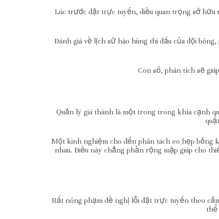
Lúc trước đặt trực tuyến, điều quan trọng sở hữu 
Đánh giá về lịch sử hào hùng thi đấu của đội bón
Con số, phân tích sẽ giú
Quản lý giá thành là một trong trong khía cạnh q
quật
Một kinh nghiệm cho đến phân tách eo hẹp bỏng kh
nhau. Điều này chẳng phần rộng mập giúp cho th
Rất nóng phạm đề nghị lỗi đặt trực tuyến theo cảm
thể