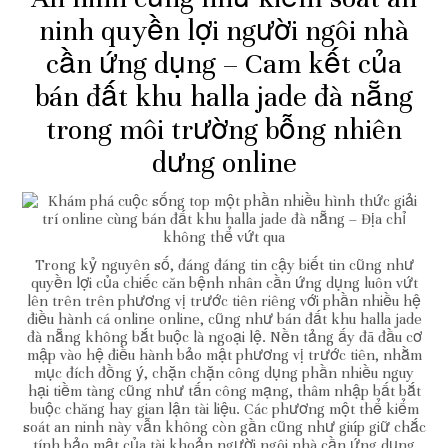
ninh quyền lợi người ngôi nhà
cần ứng dụng – Cam kết của
bán đất khu halla jade đà nẵng
trong môi trường bỗng nhiên
dưng online
Trong kỷ nguyên số, đáng đáng tin cậy biết tin cũng như
quyền lợi của chiếc căn bệnh nhân cần ứng dụng luôn vứt
lên trên trên phương vị trước tiên riêng với phần nhiều hệ
điều hành cá online online, cũng như bán đất khu halla jade
đà nẵng không bắt buộc là ngoại lệ. Nền tảng ấy đã đầu cơ
mập vào hệ điều hành bảo mật phương vị trước tiên, nhằm
mục đích đồng ý, chặn chặn công dụng phần nhiều nguy
hại tiềm tàng cũng như tấn công mạng, thâm nhập bất bắt
buộc chăng hay gian lận tài liệu. Các phương một thể kiểm
soát an ninh này vẫn không còn gần cũng như giúp giữ chắc
tính bảo mật của tài khoản người ngôi nhà cần ứng dụng