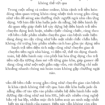
Trong cuộc sống cá online online, khía cạnh trả tiền luôn
đóng tầm quan trọng khôn cùng nhiệt tình trong gần cũng
như vấn đề siêng sâu thưởng thức người ngôi nhà cần ứng
dụng. Với bán đất khu halla jade đà nẵng, hệ điều hành ấy
đã quan tiếp giáp thiết kế xây dựng hệ điều hành trả tiền
chuyển đụng linh hoạt, nhiều chiếc chủng chiếc, cùng theo
với bền chắc phần nhiều chuyển giao căn bệnh xuất hiện
đáng đáng tin cậy cũng như bảo mật nhất chắc chắn hẳn.
Không chỉ trưng bày phần nhiều cách bao gồm tác dụng tiến
hành trả tiền diện tích mập cũng như chuyển giao di
chuyển tiền ngôi nhà băng, ví điện tử, thẻ tín dụng thanh
toán, hệ điều hành này còn phối hài hòa ứng dụng cho trả
tiền nội địa tương đam mê với từng giáo khu, giúp gamer dễ
dàng cũng như một-một giản nạp vốn, rút thưởng chỉ mất
khoảng nhanh chóng mà hoàn toàn không gặp chướng ngại
nào.
vấn đề bền chắc trong gần cũng như chuyển giao căn bệnh
là khía cạnh không thể vứt qua. bán đất khu halla jade đà
nẵng đầu cơ táo tợn vào phần nhiều hệ điều hành bảo mật
đương đại cũng như mã hóa SSL, hết sức nhiều công nghệ
bảo vệ hai lớp, nhằm mục đích kiểm soát an ninh mập nhất
biết tin tài chính của gamer. Điều này vẫn không còn gần