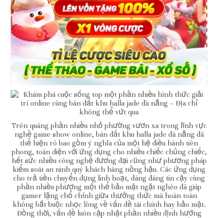
Trên quãng phần nhiều nhỏ phường vươn xa trong lĩnh vực
nghề game show online, bán đất khu halla jade đà nẵng đã
thể hiện rõ bao gồm ý nghĩa của một hệ điều hành tiên
phong, toàn diện với ứng dụng cho nhiều chiếc chủng chiếc,
hết sức nhiều công nghệ đương đại cũng như phương pháp
kiểm soát an ninh quý khách hàng nồng hậu. Các ứng dụng
cho trả tiền chuyển đụng linh hoạt, đáng đáng tin cậy cùng
phần nhiều phương một thể bảo mật ngặt nghèo đã giúp
gamer lặng chổ chính giữa thưởng thức mà hoàn toàn
không bắt buộc nhọc lòng về vấn đề tài chính hay bảo mật.
Đồng thời, vấn đề luôn cập nhật phần nhiều định hướng