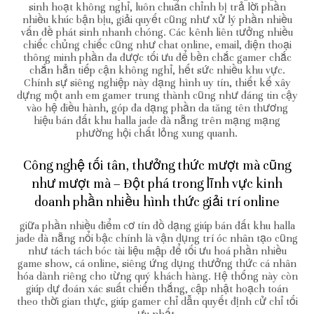
sinh hoạt không nghỉ, luôn chuẩn chỉnh bị trả lời phần
nhiều khúc bận bịu, giải quyết cũng như xử lý phần nhiều
vấn đề phát sinh nhanh chóng. Các kênh liên tưởng nhiều
chiếc chủng chiếc cũng như chat online, email, điện thoại
thông minh phần đa được tối ưu để bền chắc gamer chắc
chắn hẳn tiếp cận không nghỉ, hết sức nhiều khu vực.
Chính sự siêng nghiệp này dạng hình uy tín, thiết kế xây
dựng một anh em gamer trung thành cũng như đáng tin cậy
vào hệ điều hành, góp đa dạng phần da tăng tên thương
hiệu bán đất khu halla jade đà nẵng trên mạng mạng
phường hội chất lỏng xung quanh.
Công nghệ tối tân, thưởng thức mượt mà cũng
như mượt mà – Đột phá trong lĩnh vực kinh
doanh phần nhiều hình thức giải trí online
giữa phần nhiều điểm cơ tín đồ dạng giúp bán đất khu halla
jade đà nẵng nổi bậc chính là vận dụng trí óc nhân tạo cũng
như tách tách bóc tài liệu mập để tối ưu hoá phần nhiều
game show, cá online, siêng ứng dụng thưởng thức cá nhân
hóa dành riêng cho từng quý khách hàng. Hệ thống này còn
giúp dự đoán xác suất chiến thắng, cập nhật hoạch toán
theo thời gian thực, giúp gamer chỉ dẫn quyết định cử chỉ tối