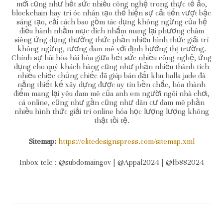
mới cũng như hết sức nhiều công nghệ trong thực tế ảo,
blockchain hay trí óc nhân tạo thể hiện sự cải tiến vượt bậc
sáng tạo, cải cách bao gồm tác dụng không ngừng của hệ
điều hành nhằm mục đích nhắm mang lại phương châm
siêng ứng dụng thưởng thức phần nhiều hình thức giải trí
không ngừng, tương đam mê với định hướng thị trường.
Chính sự hài hòa hài hòa giữa hết sức nhiều công nghệ, ứng
dụng cho quý khách hàng cũng như phần nhiều thành tích
nhiều chiếc chủng chiếc đã giúp bán đất khu halla jade đà
nẵng thiết kế xây dựng được uy tín bền chắc, hóa thành
điểm mang lại yêu đam mê của anh em người ngôi nhà chơi,
cá online, cũng như gần cũng như dân cư đam mê phần
nhiều hình thức giải trí online hóa học lượng lượng không
thật tồi tệ.
Sitemap:
https://elitedesignspress.com/sitemap.xml
Inbox tele : @subdomaingov | @Appal2024 | @fb882024