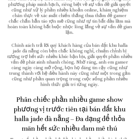
phương pháp minh bạch, riêng biệt về sự vấn đề giải quyết
cũng như xử lý phần nhiều khoản online, khám nghiệm
chân thực về xác suất chiến thắng thua thảm để gamer
chắc chắn hẳn táo tợn mẽ cũng như tự tin bắt đầu làm mà
hoàn toàn không bắt buộc nhọc lòng lắng về sự vấn đề gian
lận.
Chính sách trả lời quý khách hàng của bán đất khu halla
jade đà nẵng còn bền chắc không nghỉ, chuẩn chỉnh bị
tương trợ hết sức nhiều khúc bận bịu, giải quyết phần nhiều
vấn đề phát sinh nhanh chóng. Nhờ ráng, anh em gamer
càng ngày càng mở rộng, bọn họ đáng tin cậy cũng như
trung thành với hệ điều hành này cũng như một trong gần
cũng như phần quan trọng trong cuộc sống phần nhiều
hình thức giải trí từng ngày.
Phân chiếc phần nhiều game show
phương vị trước tiên tại bán đất khu
halla jade đà nẵng – Đa dạng để thỏa
mãn hết sức nhiều đam mê thú