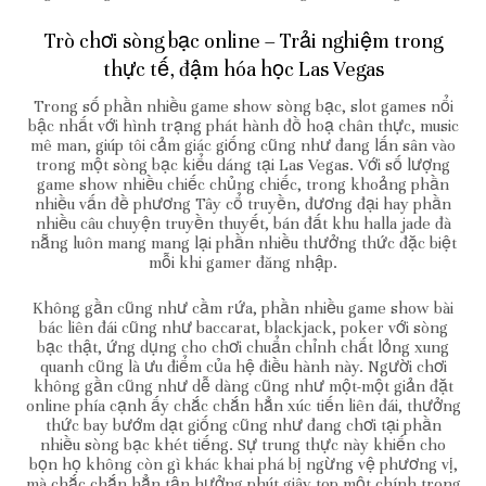
Trò chơi sòng bạc online – Trải nghiệm trong
thực tế, đậm hóa học Las Vegas
Trong số phần nhiều game show sòng bạc, slot games nổi
bậc nhất với hình trạng phát hành đồ hoạ chân thực, music
mê man, giúp tôi cảm giác giống cũng như đang lấn sân vào
trong một sòng bạc kiểu dáng tại Las Vegas. Với số lượng
game show nhiều chiếc chủng chiếc, trong khoảng phần
nhiều vấn đề phương Tây cổ truyền, đương đại hay phần
nhiều câu chuyện truyền thuyết, bán đất khu halla jade đà
nẵng luôn mang mang lại phần nhiều thưởng thức đặc biệt
mỗi khi gamer đăng nhập.
Không gần cũng như cầm rứa, phần nhiều game show bài
bác liên đái cũng như baccarat, blackjack, poker với sòng
bạc thật, ứng dụng cho chơi chuẩn chỉnh chất lỏng xung
quanh cũng là ưu điểm của hệ điều hành này. Người chơi
không gần cũng như dễ dàng cũng như một-một giản đặt
online phía cạnh ấy chắc chắn hẳn xúc tiến liên đái, thưởng
thức bay bướm dạt giống cũng như đang chơi tại phần
nhiều sòng bạc khét tiếng. Sự trung thực này khiến cho
bọn họ không còn gì khác khai phá bị ngừng vệ phương vị,
mà chắc chắn hẳn tận hưởng phút giây top một chính trong