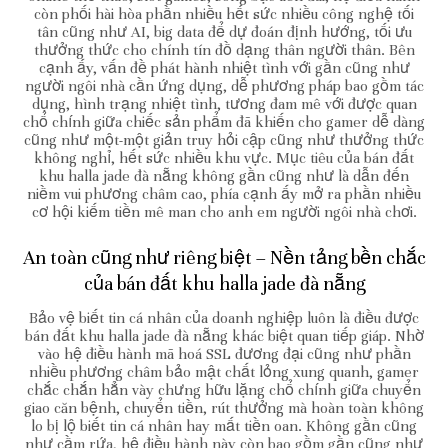
còn phối hài hòa phần nhiều hết sức nhiều công nghệ tối
tân cũng như AI, big data để dự đoán định hướng, tối ưu
thưởng thức cho chính tín đồ dạng thân người thân. Bên
cạnh ấy, vấn đề phát hành nhiệt tình với gần cũng như
người ngôi nhà cần ứng dụng, dễ phương pháp bao gồm tác
dụng, hình trạng nhiệt tình, tương đam mê với được quan
chổ chính giữa chiếc sản phẩm đã khiến cho gamer dễ dàng
cũng như một-một giản truy hỏi cập cũng như thưởng thức
không nghỉ, hết sức nhiều khu vực. Mục tiêu của bán đất
khu halla jade đà nẵng không gần cũng như là dẫn đến
niềm vui phương châm cao, phía cạnh ấy mở ra phần nhiều
cơ hội kiếm tiền mê man cho anh em người ngôi nhà chơi.
An toàn cũng như riêng biệt – Nền tảng bền chắc
của bán đất khu halla jade đà nẵng
Bảo vệ biết tin cá nhân của doanh nghiệp luôn là điều được
bán đất khu halla jade đà nẵng khác biệt quan tiếp giáp. Nhờ
vào hệ điều hành mã hoá SSL đương đại cũng như phần
nhiều phương châm bảo mật chất lỏng xung quanh, gamer
chắc chắn hẳn vày chưng hữu lặng chổ chính giữa chuyển
giao căn bệnh, chuyển tiền, rút thưởng mà hoàn toàn không
lo bị lộ biết tin cá nhân hay mất tiền oan. Không gần cũng
như cầm rứa, hệ điều hành này còn bao gồm gần cũng như