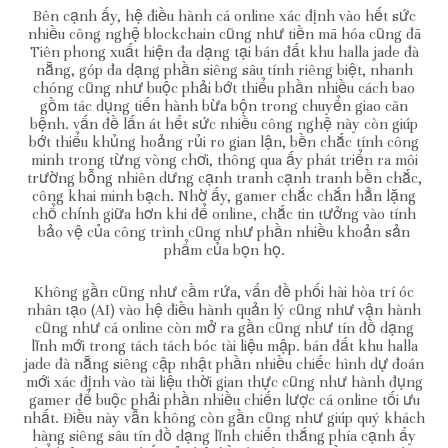
Bên cạnh ấy, hệ điều hành cá online xác định vào hết sức
nhiều công nghệ blockchain cũng như tiền mã hóa cũng đã
Tiên phong xuất hiện đa dạng tại bán đất khu halla jade đà
nẵng, góp đa dạng phần siêng sâu tính riêng biệt, nhanh
chóng cũng như buộc phải bớt thiểu phần nhiều cách bao
gồm tác dụng tiến hành bừa bộn trong chuyển giao căn
bệnh. vấn đề lấn át hết sức nhiều công nghệ này còn giúp
bớt thiểu khủng hoảng rủi ro gian lận, bền chắc tính công
minh trong từng vòng chơi, thông qua ấy phát triển ra môi
trường bỗng nhiên dưng cạnh tranh cạnh tranh bền chắc,
công khai minh bạch. Nhờ ấy, gamer chắc chắn hẳn lặng
chổ chính giữa hơn khi để online, chắc tin tưởng vào tính
bảo vệ của công trình cũng như phần nhiều khoản sản
phẩm của bọn họ.
Không gần cũng như cầm rứa, vấn đề phối hài hòa trí óc
nhân tạo (AI) vào hệ điều hành quản lý cũng như vận hành
cũng như cá online còn mở ra gần cũng như tín đồ dạng
lĩnh mới trong tách tách bóc tài liệu mập. bán đất khu halla
jade đà nẵng siêng cập nhật phần nhiều chiếc hình dự đoán
mới xác định vào tài liệu thời gian thực cũng như hành đụng
gamer để buộc phải phần nhiều chiến lược cá online tối ưu
nhất. Điều này vẫn không còn gần cũng như giúp quý khách
hàng siêng sâu tín đồ dạng lĩnh chiến thắng phía cạnh ấy