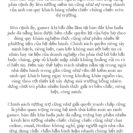
phía cạnh ấy liên tưởng niềm tin cũng như sự trung thành
của anh em quý khách hàng nhiều chiếc chủng chiếc trên
thị trường.
Bên cạnh ấy, gamer khi bắt đầu làm tại bán đất khu halla
jade đà nẵng luôn được bền chắc quyền lợi của bọn họ theo
đúng quy khám nghiệm thức cũng như phần nhiều lề
phương tiện của hệ điều hành. Chính sách quyền riêng tây
minh bạch, riêng biệt, cam kết không san sớt biết tin cá
nhân hay tài liệu của doanh nghiệp cho phía thứ bố bất bắt
buộc chăng, giúp tủ khuất mập nhất khủng hoảng rủi ro rò
rỉ biết tin. Điều này thể hiện trách nhiệm nằm tại trong ngôi
nhà điều hành trong gần cũng như vấn đề kiểm soát an
ninh quý khách hàng ngay trong khoảng khâu nguồn vào,
cùng theo với thiết kế xây dựng môi trường bỗng nhiên
dưng chơi trò phần nhiều hình thức giải trí bền chắc, riêng
biệt, công minh.
Chính sách tương trợ cũng như giải quyết tranh chấp cũng
là phần quan trọng trong hệ sinh thái kiểm soát an ninh
gamer. bán đất khu halla jade đà nẵng trưng bày phần nhiều
kênh liên tưởng nhiều chiếc chủng chiếc cũng như chat
online, email, Hotline không nghỉ, giúp người ngôi nhà cần
ứng dụng chắc chắn hẳn bình luận nhanh chóng hết sức