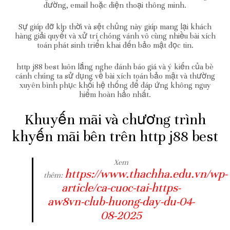
đường, email hoặc điện thoại thông minh.
Sự giúp đỡ kịp thời và sệt chủng này giúp mang lại khách
hàng giải quyết và xử trí chóng vánh vô cùng nhiều bài xích
toán phát sinh triển khai đến bảo mật đọc tin.
http j88 best luôn lắng nghe đánh báo giá và ý kiến của bè
cánh chúng ta sử dụng về bài xích toán bảo mật và thường
xuyên bình phục khối hệ thống để đáp ứng không nguy
hiểm hoàn hảo nhất.
Khuyến mãi và chương trình
khyến mãi bên trên http j88 best
Xem
https://www.thachha.edu.vn/wp-
thêm:
article/ca-cuoc-tai-https-
aw8vn-club-huong-day-du-04-
08-2025