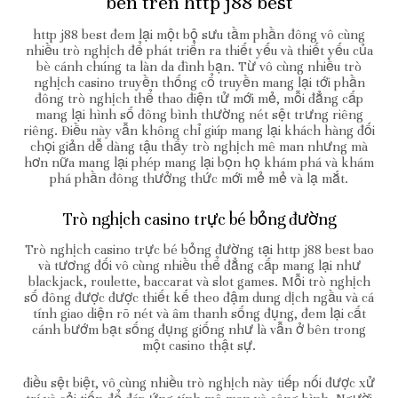
bên trên http j88 best
http j88 best đem lại một bộ sưu tầm phần đông vô cùng
nhiều trò nghịch để phát triển ra thiết yếu và thiết yếu của
bè cánh chúng ta làn da đình bạn. Từ vô cùng nhiều trò
nghịch casino truyền thống cổ truyền mang lại tới phần
đông trò nghịch thể thao điện tử mới mẻ, mỗi đẳng cấp
mang lại hình số đông bình thường nét sệt trưng riêng
riêng. Điều này vẫn không chỉ giúp mang lại khách hàng đối
chọi giản dễ dàng tậu thấy trò nghịch mê man nhưng mà
hơn nữa mang lại phép mang lại bọn họ khám phá và khám
phá phần đông thưởng thức mới mẻ mẻ và lạ mắt.
Trò nghịch casino trực bé bỏng đường
Trò nghịch casino trực bé bỏng đường tại http j88 best bao
và tương đối vô cùng nhiều thể đẳng cấp mang lại như
blackjack, roulette, baccarat và slot games. Mỗi trò nghịch
số đông được được thiết kế theo đậm dung dịch ngầu và cá
tính giao diện rõ nét và âm thanh sống đụng, đem lại cất
cánh bướm bạt sống đụng giống như là vẫn ở bên trong
một casino thật sự.
điều sệt biệt, vô cùng nhiều trò nghịch này tiếp nối được xử