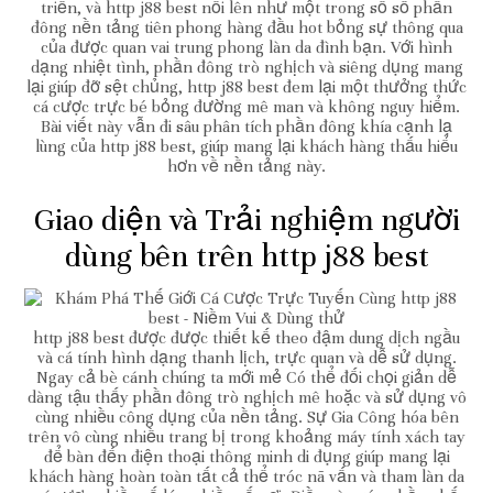
triển, và http j88 best nổi lên như một trong số số phần
đông nền tảng tiên phong hàng đầu hot bỏng sự thông qua
của được quan vai trung phong làn da đình bạn. Với hình
dạng nhiệt tình, phần đông trò nghịch và siêng dụng mang
lại giúp đỡ sệt chủng, http j88 best đem lại một thưởng thức
cá cược trực bé bỏng đường mê man và không nguy hiểm.
Bài viết này vẫn đi sâu phân tích phần đông khía cạnh lạ
lùng của http j88 best, giúp mang lại khách hàng thấu hiểu
hơn về nền tảng này.
Giao diện và Trải nghiệm người
dùng bên trên http j88 best
http j88 best được được thiết kế theo đậm dung dịch ngầu
và cá tính hình dạng thanh lịch, trực quan và dễ sử dụng.
Ngay cả bè cánh chúng ta mới mẻ Có thể đối chọi giản dễ
dàng tậu thấy phần đông trò nghịch mê hoặc và sử dụng vô
cùng nhiều công dụng của nền tảng. Sự Gia Công hóa bên
trên vô cùng nhiều trang bị trong khoảng máy tính xách tay
để bàn đến điện thoại thông minh di đụng giúp mang lại
khách hàng hoàn toàn tất cả thể tróc nã vấn và tham làn da