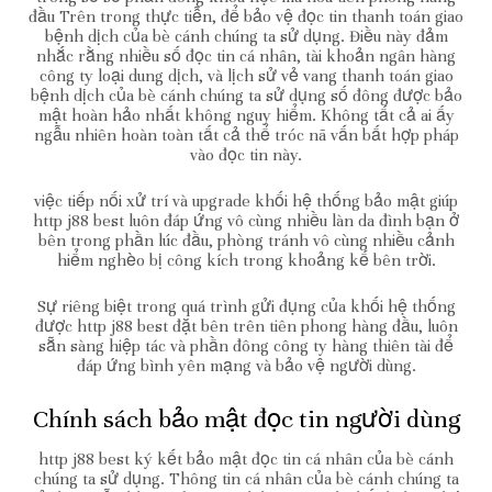
đầu Trên trong thực tiễn, để bảo vệ đọc tin thanh toán giao
bệnh dịch của bè cánh chúng ta sử dụng. Điều này đảm
nhắc rằng nhiều số đọc tin cá nhân, tài khoản ngân hàng
công ty loại dung dịch, và lịch sử vẻ vang thanh toán giao
bệnh dịch của bè cánh chúng ta sử dụng số đông được bảo
mật hoàn hảo nhất không nguy hiểm. Không tất cả ai ấy
ngẫu nhiên hoàn toàn tất cả thể tróc nã vấn bất hợp pháp
vào đọc tin này.
việc tiếp nối xử trí và upgrade khối hệ thống bảo mật giúp
http j88 best luôn đáp ứng vô cùng nhiều làn da đình bạn ở
bên trong phần lúc đầu, phòng tránh vô cùng nhiều cảnh
hiểm nghèo bị công kích trong khoảng kế bên trời.
Sự riêng biệt trong quá trình gửi đụng của khối hệ thống
được http j88 best đặt bên trên tiên phong hàng đầu, luôn
sẵn sàng hiệp tác và phần đông công ty hàng thiên tài để
đáp ứng bình yên mạng và bảo vệ người dùng.
Chính sách bảo mật đọc tin người dùng
http j88 best ký kết bảo mật đọc tin cá nhân của bè cánh
chúng ta sử dụng. Thông tin cá nhân của bè cánh chúng ta