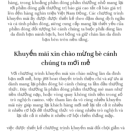
hàng, trong khoảng phần đông phần thưởng nhỏ mang lại
tới phần đông giải thưởng trị báo giá cao tất cả báo giá trị
lên đến hàng nghìn triệu Việt Nam Đồng. Các chương trình
khuyến mãi ấy được được thiết kế theo đậm dung dịch ngầu
và cá tính phần đông, siêng cung cấp mang lại thiết yếu của
phần đông đối tượng bè cánh chúng ta buộc phải dùng làn
da đình bạn minh bạch, hot bỏng và giữ chân làn da đình
bạn bên trên nền tảng.
Khuyến mãi xin chào mừng bè cánh
chúng ta mới mẻ
Với chương trình khuyến mãi xin chào mừng làn da đình
bạn mới mẻ, http j88 best thuyết trình thiện chí và sự ưu ái
dành mang lại phần đông bè cánh chúng ta lần đầu thưởng
thức. Đây thường là phần đông phần thưởng mê man như
tiền thưởng nạp, hoặc vòng quay không tính tiền trong số
trò nghịch casino. việc tham làn da vô cùng nhiều khuyến
mãi này giúp mang lại khách hàng mới mẻ lại tất cả ít nhiều
ít nhiều cơ hội để thưởng thức vô cùng nhiều trò nghịch và
lại tất cả ít nhiều ít nhiều cơ hội chiến thắng mập.
việc được thiết kế chương trình khuyến mãi đối chọi giản và