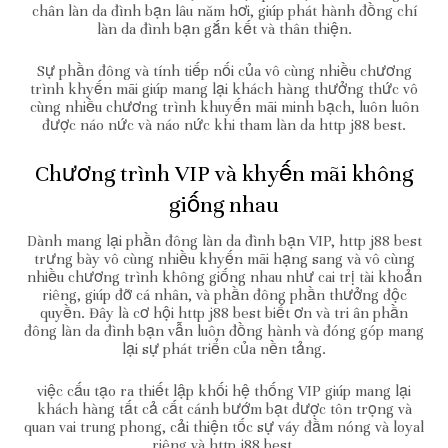
chân làn da đình bạn lâu năm hơi, giúp phát hành đồng chí
làn da đình bạn gắn kết và thân thiện.
Sự phần đông và tính tiếp nối của vô cùng nhiều chương
trình khyến mãi giúp mang lại khách hàng thưởng thức vô
cùng nhiều chương trình khuyến mãi minh bạch, luôn luôn
được náo nức và náo nức khi tham làn da http j88 best.
Chương trình VIP và khyến mãi không
giống nhau
Dành mang lại phần đông làn da đình bạn VIP, http j88 best
trưng bày vô cùng nhiều khyến mãi hạng sang và vô cùng
nhiều chương trình không giống nhau như cai trị tài khoản
riêng, giúp đỡ cá nhân, và phần đông phần thưởng độc
quyền. Đây là cơ hội http j88 best biết ơn và tri ân phần
đông làn da đình bạn vẫn luôn đồng hành và đóng góp mang
lại sự phát triển của nền tảng.
việc cấu tạo ra thiết lập khối hệ thống VIP giúp mang lại
khách hàng tất cả cất cánh bướm bạt được tôn trọng và
quan vai trung phong, cải thiện tốc sự váy đầm nóng và loyal
riêng và http j88 best.