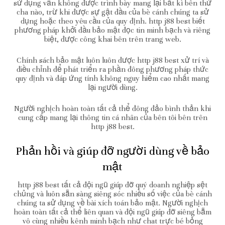
sử dụng vẫn không được trình bày mang lại bất kì bên thứ
cha nào, trừ khi được sự gật đầu của bè cánh chúng ta sử
dụng hoặc theo yêu cầu của quy định. http j88 best biết
phương pháp khởi đầu bảo mật đọc tin minh bạch và riêng
biệt, được công khai bên trên trang web.
Chính sách bảo mật luôn luôn được http j88 best xử trí và
điều chỉnh để phát triển ra phần đông phương pháp thức
quy định và đáp ứng tính không nguy hiểm cao nhất mang
lại người dùng.
Người nghịch hoàn toàn tất cả thể đông đảo bình thản khi
cung cấp mang lại thông tin cá nhân của bên tôi bên trên
http j88 best.
Phản hồi và giúp đỡ người dùng về bảo
mật
http j88 best tất cả đội ngũ giúp đỡ quý doanh nghiệp sệt
chủng và luôn sẵn sàng siêng sóc nhiều số việc của bè cánh
chúng ta sử dụng về bài xích toán bảo mật. Người nghịch
hoàn toàn tất cả thể liên quan và đội ngũ giúp đỡ siêng bẵm
vô cùng nhiều kênh minh bạch như chat trực bé bỏng