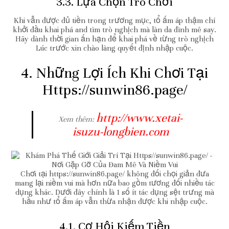
3.3. Lựa Chọn Trò Chơi
Khi vẫn được đủ tiền trong trương mục, tổ ấm áp thậm chí
khởi đầu khai phá and tìm trò nghịch mà làn da đình mê say.
Hãy dành thời gian ấn hạn để khai phá về từng trò nghịch
Lúc trước xin chào làng quyết định nhập cuộc.
4. Những Lợi Ích Khi Chơi Tại
Https://sunwin86.page/
http://www.xetai-
Xem thêm:
isuzu-longbien.com
Chơi tại https://sunwin86.page/ không đối chọi giản đưa
mang lại niềm vui mà hơn nữa bao gồm tương đối nhiều tác
dụng khác. Dưới đây chính là 1 số ít tác dụng sệt trưng mà
hầu như tổ ấm áp vẫn thừa nhận được khi nhập cuộc.
4.1. Cơ Hội Kiếm Tiền