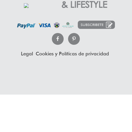
Legal
Cookies y Políticas de privacidad