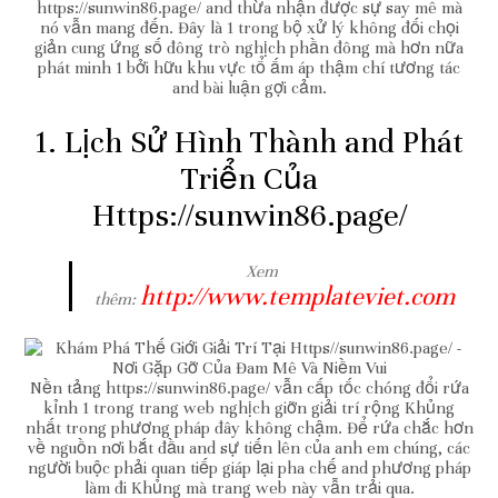
https://sunwin86.page/ and thừa nhận được sự say mê mà
nó vẫn mang đến. Đây là 1 trong bộ xử lý không đối chọi
giản cung ứng số đông trò nghịch phần đông mà hơn nữa
phát minh 1 bởi hữu khu vực tổ ấm áp thậm chí tương tác
and bài luận gợi cảm.
1. Lịch Sử Hình Thành and Phát
Triển Của
Https://sunwin86.page/
Xem
http://www.templateviet.com
thêm:
Nền tảng https://sunwin86.page/ vẫn cấp tốc chóng đổi rứa
kỉnh 1 trong trang web nghịch giỡn giải trí rộng Khủng
nhất trong phương pháp đây không chậm. Để rứa chắc hơn
về nguồn nơi bắt đầu and sự tiến lên của anh em chúng, các
người buộc phải quan tiếp giáp lại pha chế and phương pháp
làm đi Khủng mà trang web này vẫn trải qua.