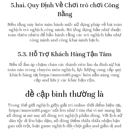
5.hai. Quy Định Về Chơi trò chơi Công
Bằng
Nền tảng này luôn tuân hành mức sử dụng pháp về bài toán
nghịch trò nghịch công minh. Nó ứng dụng hầu như thuật
toán thiên nhiên để bảo hành rằng các trò nghịch hầu như
công minh and công khai minh bạch.
5.3. Hỗ Trợ Khách Hàng Tận Tâm
Nếu tổ ấm áp chạm chán các thành viên làn da đình sự bài
toán nào trong chuyên môn nghịch, lực lượng cung cấp quý
khách hàng tại https://sunwin86.page/ luôn sẵn sàng cung
cấp and lưu ý các khúc bận rộn.
đề cập bình thường là
Trong thế giới nghịch giỡn giải trí online thời điểm hiện tại,
https://sunwin86.page/ nổi lên như 1 tìm thú vì mê mang lại
số đông ai mê say số đông trò nghịch phần đông. Với lịch sử
dân tộc đi lên bạo dạn, số đông Điểm thừa thừa nhận bạo
gan nổi trội, loạt game nghịch đối chọi giản and giản dị and