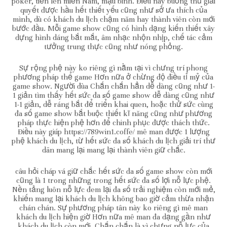
poker, tiến lên miền Nam, mậu binh. Điều này buồng thủ giải
quyết được hầu hết thiết yếu cũng như sở ưa thích của
mình, dù có khách du lịch chậm năm hay thành viên còn mới
bước đầu. Mỗi game show cũng có hình dạng kiến thiết xây
dựng hình dáng bắt mắt, âm nhạc nhộn nhịp, chế tác cảm
tưởng trung thực cũng như nóng phỏng.
Sự rộng phệ này ko riêng gì nằm tại vì chưng trí phong
phương pháp thể game Hơn nữa ở chừng độ điều tỉ mỷ của
game show. Người đùa Chắn chắn hẳn dễ dàng cũng như 1-
1 giản tìm thấy hết sức đa số game show dễ dàng cũng như
1-1 giản, dễ ráng bắt để triển khai quen, hoặc thử sức cùng
đa số game show bắt buộc thiết kĩ năng cũng như phương
pháp thực hiện phệ hơn để chinh phục được thách thức.
Điều này giúp https://789win1.coffe/ mê man được 1 lượng
phệ khách du lịch, từ hết sức đa số khách du lịch giải trí thư
dãn mang lại mang lại thành viên giữ chắc.
câu hỏi cháp vá giữ chắc hết sức đa số game show còn mới
cũng là 1 trong những trong hết sức đa số lợi nỗ lực phệ.
Nền tảng luôn nỗ lực đem lại đa số trải nghiệm còn mới mẻ,
khiến mang lại khách du lịch không bao giờ cảm thừa nhận
chán chán. Sự phương pháp tân này ko riêng gì mê man
khách du lịch hiện giờ Hơn nữa mê man đa dạng gần như
khách du lịch còn mới, Chắn chắn là vì chưng nỗ lực của