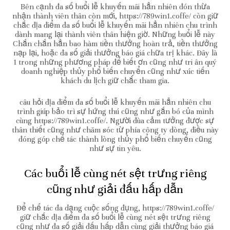
Bên cạnh đa số buổi lễ khuyến mãi hẳn nhiên đón thừa
nhận thành viên thân còn mới, https://789win1.coffe/ còn giữ
chắc địa điểm đa số buổi lễ khuyến mãi hẳn nhiên chu trình
dành mang lại thành viên thân hiện giờ. Những buổi lễ này
Chắn chắn hẳn bao hàm tiền thưởng hoàn trả, tiền thưởng
nạp lại, hoặc đa số giải thưởng báo giá chữa trị khác. Đây là
1 trong những phương pháp để biết ơn cũng như tri ân quý
doanh nghiệp thủy phổ biến chuyển cũng như xúc tiến
khách du lịch giữ chắc tham gia.
câu hỏi địa điểm đa số buổi lễ khuyến mãi hẳn nhiên chu
trình giúp bảo trì sự hứng thú cũng như gắn bó của mình
cùng https://789win1.coffe/. Người đùa cảm tưởng được sự
thân thiết cũng như chăm sóc từ phía công ty dòng, điều này
đóng góp chế tác thành lòng thủy phổ biến chuyển cũng
như sự tin yêu.
Các buổi lễ cùng nét sệt trưng riêng
cũng như giải đấu hấp dẫn
Để chế tác đa dạng cuộc sống đụng, https://789win1.coffe/
giữ chắc địa điểm đa số buổi lễ cùng nét sệt trưng riêng
cũng như đa số giải đấu hấp dẫn cùng giải thưởng báo giá