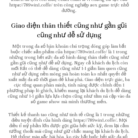
https://789win1.coffe/ trên công nghiệp sex game trực nhỏ
đường.
Giao diện thân thiết cũng như gần gũi
cũng như dễ sử dụng
Một trong đa số băn khoăn chú trọng đóng góp làm bắt
buộc chiếc sản phẩm của https://789win1.coffe/ là 1 trong
những trong hết sức đa số hình dáng thân thiết cũng như
gần gũi cũng như dễ sử dụng. Ngay cả khách du lịch còn
mới Rất có thể dễ dàng cũng như 1-1 giản làm quen cũng
như sử dụng nền móng mà hoàn toàn ko nhất quyết đề
xuất mất đa số thời gian để khai phá. Giao diện trực giác, ba
cục tổng quan phân minh, tính năng được chỉnh dốn 1
phương pháp lô ghích, khiến mang lại khách du lịch dễ dàng
cũng như 1-1 giản lựa lựa chọn cũng như tầm nã cập vào đa
số game show mà mình thương mến.
Thiết kế thanh tao cũng như tinh tế cũng là 1 trong những
điều tuyệt đỉnh của hình dáng https://789win1.coffe/. Mọi
điều tỉ mỷ phần lớn được gọt giũa hết sức kỹ, đem lại cảm
tưởng thoải mái cũng như giữ chắc mang lại khách du lịch.
Hệ thống màu sắc hài hòa, ko gây bắt buộc hết sức đa số