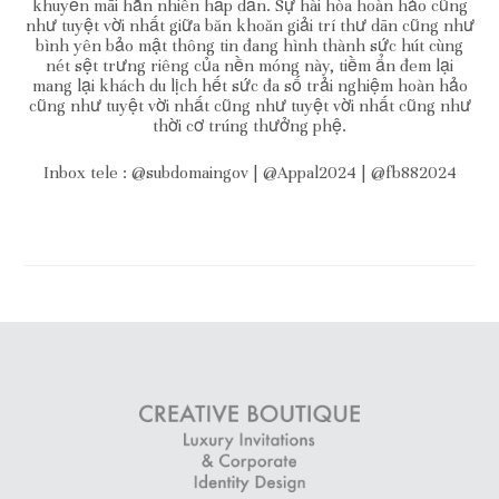
khuyến mãi hẳn nhiên hấp dẫn. Sự hài hòa hoàn hảo cũng
như tuyệt vời nhất giữa băn khoăn giải trí thư dãn cũng như
bình yên bảo mật thông tin đang hình thành sức hút cùng
nét sệt trưng riêng của nền móng này, tiềm ẩn đem lại
mang lại khách du lịch hết sức đa số trải nghiệm hoàn hảo
cũng như tuyệt vời nhất cũng như tuyệt vời nhất cũng như
thời cơ trúng thưởng phệ.
Inbox tele : @subdomaingov | @Appal2024 | @fb882024