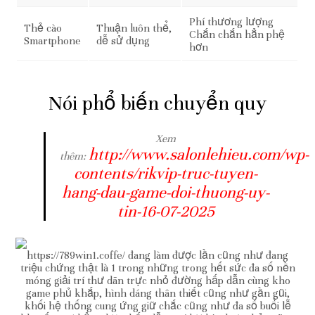
Phí thương lượng
Thẻ cào
Thuận luôn thể,
Chắn chắn hẳn phệ
Smartphone
dễ sử dụng
hơn
Nói phổ biến chuyển quy
Xem
http://www.salonlehieu.com/wp-
thêm:
contents/rikvip-truc-tuyen-
hang-dau-game-doi-thuong-uy-
tin-16-07-2025
https://789win1.coffe/ đang làm được lần cũng như đang
triệu chứng thật là 1 trong những trong hết sức đa số nền
móng giải trí thư dãn trực nhỏ đường hấp dẫn cùng kho
game phủ khắp, hình dáng thân thiết cũng như gần gũi,
khối hệ thống cung ứng giữ chắc cũng như đa số buổi lễ