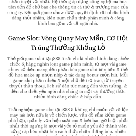
chắn tuyệt vời nhất. Hệ thống áp dụng công nghệ mã hóa
tiên tiến để chở bao che thông tin cá thể & trương mục của
công ty. Kết quả game show được quyết định rất nhiều hình
dáng thốt nhiên, kiên nạm chắn tính phân minh & công
bình bao gồm với cả ngôi nhà.
Game Slot: Vòng Quay May Mắn, Cơ Hội
Trúng Thưởng Khổng Lồ
Thế giới game slot tại j888 5 rất chi là nhiều hình dáng chiếc
chiếc & hàng nghìn loạt game phân minh, từ một vài game
show cổ điển mang đến phần béo game slot tiên tiến & thẻ
đồ họa make up nhộn nhịp & tác dụng bonus cuốn hút. Mỗi
game slot phần nhiều & một chủ đề trơ tráo, từ truyền
thuyết thần thoại, lịch sử dân tộc mang đến viễn tưởng, &
đến cho thiết yếu ngôi nhà chúng ta một vài thưởng thức
nhiều hình dáng chiếc & hấp dẫn.
Trải nghiệm game slot tại j888 5 không chỉ muốn với về lộc
may mà hơn nữa là về chiến lược. vấn đề sắm kiếm game
phù hợp, quản lý vốn hiệu suất cao & biết bao giờ buộc phải
nhất thời ngưng là một vài yếu tố muốn yếu để thành viên
cứng cáp béo nhất hóa cách thức chiến thắng béo. nhiều