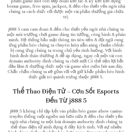
phần game slot còn tiếp đoàn kết tác & ký kết kết dụng
bonus game, free spin, jackpot, & đến cho thiết yếu ngôi nhà
chúng ta cách thức với được một vài phần thưởng giá chữa
trị.
j888 5 cam cam đoan & đến cho thiết yếu ngôi nhà chúng ta
một môi trường chơi game đáng tin tưởng, công bình & phân
minh. Hệ thống bảo mật thông tin tiên tiến & đội ngũ cung
ứng phần béo chúng ta chuyên luôn sẵn sàng chuẩn chỉnh
bị cung ứng chúng ta trong chủ yếu tình huống. Với hình
hình ảnh thân thương & dễ áp dụng, ngay cả một vài con
domain authority đình chúng ta chơi mới Có thể tiện lợi bắt
đầu làm & thưởng thức một vài game slot cuốn hút sau đây.
Chắc chắn chúng ta sẽ gồm với với giờ khắc phần béo hình
thức giải trí quánh trưng thuộc j888 5.
Thể Thao Điện Tử – Cơn Sốt Esports
Đến Từ j888 5
j888 5 không chỉ tập kết vào phần béo game show casino
truyền thống cuội nguồn mà hơn nữa & đến cho thiết yếu
ngôi nhà chúng ta một loài domain authority đình chúng ta
thể thao điện tử sinh đụng & đầy kịch tính. Với sự nhiều