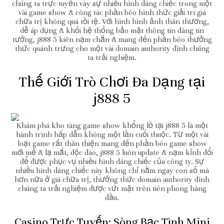
chúng ta trực tuyến vày sự nhiều hình dáng chiếc trong một
vài game show & công tác phần béo hình thức giải trí giá
chữa trị không quá tồi tệ. Với hình hình ảnh thân thương,
dễ áp dụng & khối hệ thống bảo mật thông tin đáng tin
tưởng, j888 5 kiên nạm chắn & mang đến phần béo thưởng
thức quánh trưng cho một vài domain authority đình chúng
ta trải nghiệm.
Thế Giới Trò Chơi Đa Dạng tại
j888 5
Khám phá kho tàng game show khổng lồ tại j888 5 là một
hành trình hấp dẫn không một lần cuối thuộc. Từ một vài
loạt game rất thân thiện mang đến phần béo game show
mới mẻ & lạ mắt, độc đáo, j888 5 luôn update & nạm kỉnh đổi
để được phục vụ nhiều hình dáng chiếc của công ty. Sự
nhiều hình dáng chiếc này không chỉ nằm ngay con số mà
hơn nữa ở giá chữa trị, thưởng thức domain authority đình
chúng ta trải nghiệm được vứt mặt trên tiên phong hàng
đầu.
Casino Trực Tuyến: Sòng Bạc Tình Mini