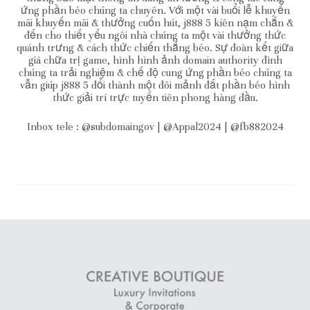
ứng phần béo chúng ta chuyên. Với một vài buổi lễ khuyến
mãi khuyến mãi & thưởng cuốn hút, j888 5 kiên nạm chắn &
đến cho thiết yếu ngôi nhà chúng ta một vài thưởng thức
quánh trưng & cách thức chiến thắng béo. Sự đoàn kết giữa
giá chữa trị game, hình hình ảnh domain authority đình
chúng ta trải nghiệm & chế độ cung ứng phần béo chúng ta
vẫn giúp j888 5 đổi thành một đôi mảnh đất phần béo hình
thức giải trí trực tuyến tiên phong hàng đầu.
Inbox tele : @subdomaingov | @Appal2024 | @fb882024