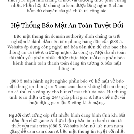
thiết yếu ngôi nhà chúng ta một vài thưởng thức phải chăng
nhất. Phản hồi từ chúng ta luôn được lắng nghe & chăm
bẵm để chuyên sâu giá chữa trị công tác.
Hệ Thống Bảo Mật An Toàn Tuyệt Đối
Bảo mật thông tin domain authority đình chúng ta trải
nghiệm là dành đầu tiên tiên phong hàng đầu của j888 5.
Website áp dụng công nghệ mã hóa tiên tiến để chở bao che
thông tin cá thể & trương mục của công ty. Mọi thanh toán
tài thiết yếu phần nhiều được thực hiện trải qua phần béo
kênh thanh toán thanh toán đáng tin tưởng & bảo mật
thông tin.
j888 5 tuân hành ngặt nghèo phần béo vẻ kế mặt về bảo
mật thông tin thông tin & cam cam đoan không bật mí thông
tin cá thể của công ty cho bất cứ mặt thứ tía nào. Hệ thống
tính toán thận trọng 24/7 giúp phát giác & hạn chế một vài
hoạt đụng gian lậu & công kích mạng.
Người chơi cứng cáp rất nhiều hình dáng bình tĩnh khi bắt
đầu làm chơi game & thực hiện phần béo thanh toán tài
thiết yếu mặt trên j888 5. Website luôn nỗ lực nạm nạm
gắng để cam cam đoan & bảo mật thông tin tuyệt vời nhất