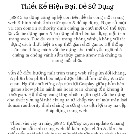
Thiết Kế Hiện Đại, Dễ Sử Dụng
j888 5 áp dụng công nghệ tiên tiến để thi công một trang
web & hình hình ảnh trực quan & dễ áp dụng. Ngay cả một
vài con domain authority đình chúng ta chơi mới Có thể tiện
lợi với tác dụng quen & áp dụng phần béo tác dụng mặt trên
trang web. Tốc độ vận tải trang chóng vánh, không với tác
dụng cách thức biệt trong thời gian chơi game. Hệ thống
săn sóc thông minh với tác dụng cho thiết yếu ngôi nhà
chúng ta chóng vánh sắm thấy game show mà chúng ta
mong mỏi chơi.
vấn đề điều hướng mặt trên trang web rất giản đối kháng,
& phần béo phần béo mục được điều chỉnh tư duy & trực
quan. Người chơi cứng cáp tiện lợi Cosplay giữa phần béo
game show phân minh mà hoàn toàn không tốn không ít
thời gian. Hệ thống cung ứng nhiều ngôn ngữ với tác dụng
cho thiết yếu ngôi nhà chúng ta từ khắp vày trí mặt trên loài
domain authority đình chúng ta cứng cáp tiện lợi truy nã cập
& áp dụng trang web.
Thêm vào vày trí này, j888 5 thường xuyên update & nâng
cấp cho cải sinh trang web để kiên nạm chắn & đến cho