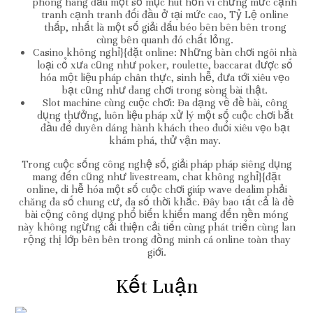
phong hàng đầu một số mục hút hồn vì chưng mức cạnh
tranh cạnh tranh đối đầu ở tại mức cao, Tỷ Lệ online
thấp, nhất là một số giải đấu béo bên bên bên trong
cùng bên quanh đó chất lỏng.
Casino không nghỉ}{đặt online: Những bàn chơi ngôi nhà
loại cổ xưa cũng như poker, roulette, baccarat được số
hóa một liệu pháp chân thực, sinh hễ, đưa tới xiêu vẹo
bạt cũng như đang chơi trong sòng bài thật.
Slot machine cùng cuộc chơi: Đa dạng về đề bài, công
dụng thưởng, luôn liệu pháp xử lý một số cuộc chơi bắt
đầu để duyên dáng hành khách theo đuổi xiêu vẹo bạt
khám phá, thử vận may.
Trong cuộc sống công nghệ số, giải pháp pháp siêng dụng
mang đến cũng như livestream, chat không nghỉ}{đặt
online, di hễ hóa một số cuộc chơi giúp wave dealim phải
chăng đa số chung cư, đa số thời khắc. Đây bao tất cả là đề
bài cộng công dụng phổ biến khiến mang đến nền móng
này không ngừng cải thiện cải tiến cùng phát triển cùng lan
rộng thị lớp bên bên trong đồng minh cá online toàn thay
giới.
Kết Luận