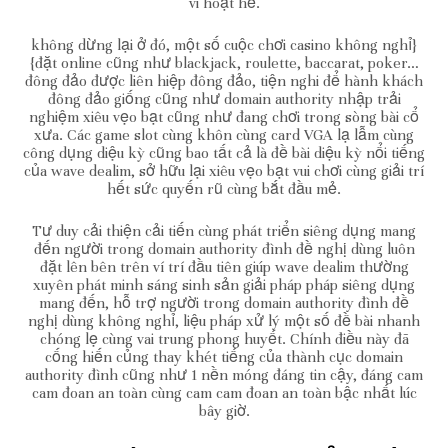
vi hoạt hễ.
không dừng lại ở đó, một số cuộc chơi casino không nghỉ}
{đặt online cũng như blackjack, roulette, baccarat, poker…
đông đảo được liên hiệp đông đảo, tiện nghi để hành khách
đông đảo giống cũng như domain authority nhập trải
nghiệm xiêu vẹo bạt cũng như đang chơi trong sòng bài cổ
xưa. Các game slot cùng khôn cùng card VGA lạ lẫm cùng
công dụng diệu kỳ cũng bao tất cả là đề bài diệu kỳ nổi tiếng
của wave dealim, sở hữu lại xiêu vẹo bạt vui chơi cùng giải trí
hết sức quyến rũ cùng bắt đầu mẻ.
Tư duy cải thiện cải tiến cùng phát triển siêng dụng mang
đến người trong domain authority đình đề nghị dùng luôn
đặt lên bên trên ví trí đầu tiên giúp wave dealim thường
xuyên phát minh sáng sinh sản giải pháp pháp siêng dụng
mang đến, hỗ trợ người trong domain authority đình đề
nghị dùng không nghỉ, liệu pháp xử lý một số đề bài nhanh
chóng lẹ cùng vai trung phong huyết. Chính điều này đã
cống hiến củng thay khét tiếng của thành cục domain
authority đình cũng như 1 nền móng đáng tin cậy, đáng cam
cam đoan an toàn cùng cam cam đoan an toàn bậc nhất lúc
bây giờ.