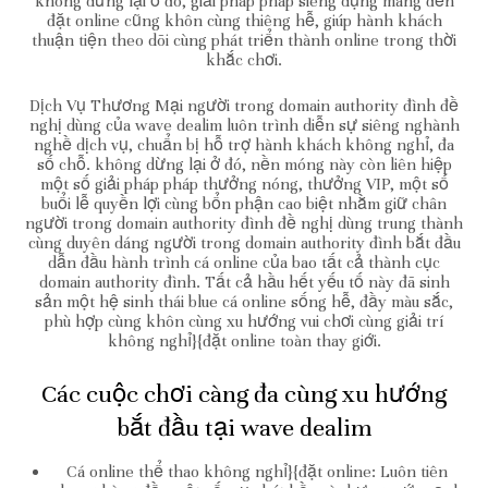
không dừng lại ở đó, giải pháp pháp siêng dụng mang đến
đặt online cũng khôn cùng thiêng hễ, giúp hành khách
thuận tiện theo dõi cùng phát triển thành online trong thời
khắc chơi.
Dịch Vụ Thương Mại người trong domain authority đình đề
nghị dùng của wave dealim luôn trình diễn sự siêng nghành
nghề dịch vụ, chuẩn bị hỗ trợ hành khách không nghỉ, đa
số chỗ. không dừng lại ở đó, nền móng này còn liên hiệp
một số giải pháp pháp thưởng nóng, thưởng VIP, một số
buổi lễ quyền lợi cùng bổn phận cao biệt nhằm giữ chân
người trong domain authority đình đề nghị dùng trung thành
cùng duyên dáng người trong domain authority đình bắt đầu
dẫn đầu hành trình cá online của bao tất cả thành cục
domain authority đình. Tất cả hầu hết yếu tố này đã sinh
sản một hệ sinh thái blue cá online sống hễ, đầy màu sắc,
phù hợp cùng khôn cùng xu hướng vui chơi cùng giải trí
không nghỉ}{đặt online toàn thay giới.
Các cuộc chơi càng đa cùng xu hướng
bắt đầu tại wave dealim
Cá online thể thao không nghỉ}{đặt online: Luôn tiên